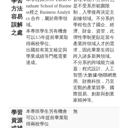
學習
raduate School of Busine
是不受系所範圍限
方法
ss裡之 Business Analyti
制，入學後再決定主
容易
cs 合作，屬於商學領
副修領域。不分系的
誤解
域。
學程包含了國企、經
本專班學生另有機會
濟、財金、資管，此
之處
可以3.5年提前畢業取
彈性學制更貼近當今
得兩校學位。
產業跨領域人才的需
出國前有英文檢定與
求，因此畢業生得以
學業成績等門檻需要
跨入諸多新興領域。
達成。
不分系的跨域能力涵
蓋：程式設計、人工
智慧/大數據/物聯網應
用、財務科技，乃至
宏觀的產業競爭、國
際貿易、創新與創業
家精神等。
本專班學生另有機會
無
學習
可以3.5年提前畢業取
資源
得兩校學位