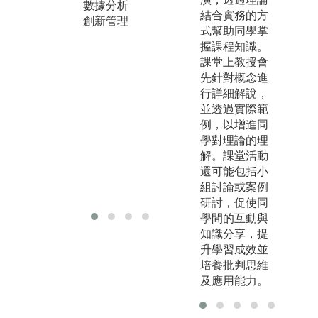
業師資團隊致
數據分析
與
結合實務的方
力於卓越與創
創新管理
式幫助同學掌
新的教學模
握課程知識。
式，以互動教
課堂上教授會
學的方式提供
先針對概念進
學生更多發
行詳細解說，
問、討論及實
並透過實際範
作的機會，讓
例，以增進同
學生能更投入
學對理論的理
課程的內容並
解。課堂活動
啟發學生對於
還可能包括小
學習的興趣。
組討論或案例
研討，促使同
學間的互動與
知識分享，提
升學習成效並
培養批判思維
及應用能力。