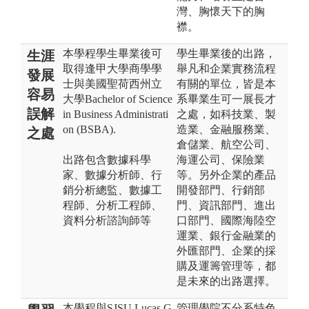
灣、胸懷天下的胸
襟。
本學程學生畢業後可
學生畢業後的出路，
生涯
取得逢甲大學商學學
舉凡和企業實務流程
發展
士與美國聖荷西州立
有關的單位，皆是本
容易
大學Bachelor of Science
系畢業生可一展長才
誤解
in Business Administrati
之處，如科技業、製
on (BSBA).
造業、金融服務業、
之處
倉儲業、航空公司、
出路包含數據科學
海運公司、保險業
家、數據分析師、行
等。另外企業的產品
銷分析總監、數據工
開發部門、行銷部
程師、分析工程師、
門、資訊部門、進出
資料分析諮詢師等
口部門、國際海陸空
運業、銀行金融業的
外匯部門、企業的採
購及運籌管理等，都
是未來的出路選擇。
本學程與SJSU Lucas G
管理學院不分系特色