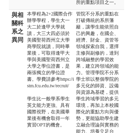
所的重點項目之一。
本學程為2+2國際合作
管院不分系的重點在
與相
辦學學程，學生大一
打破傳統的系所藩
關科
大二於逢甲大學就
籬，讓學生能依照自
系之
讀，大三大四必須於
己的興趣，在國企、
異同
美國聖荷西州立大學
經濟、財金、資管等
商學院就讀，同時畢
領域探索自我，選擇
業後，可取得逢甲大
主修與副修的，達到
學與美國聖荷西州立
跨域融整的學習效
大學之學位證書，是
果，建立跨領域的能
兩張獨立的學位證
力。管理學院不分系
書。學費請參考https://i
學士班以整個學院的
stm.fcu.edu.tw/recruit/
多元化的師資、設備
與資源為基礎，提供
學生比一般學系學生
學生跨域學習的多元
英文能力更強、具有
環境，再加上本校國
國際視野，在美國畢
際化的重點方向與優
業後有機會取得一年
勢，更能協助學生建
實習OPT的機會。
立融合理論與實務的
能力、培養立足台