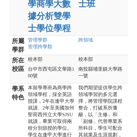
學商學大數
士班
據分析雙學
士學位學程
管理
學群
跨領域
所屬
管理跨學類
學群
校本部
校本部
所在
校區
台中市西屯區文華路1
南投縣埔里鎮大學路
00號
一號
本留學專班為商學跨
我們期望提供學生跨
學系
領域學程，採全英語
領域學習的多元選
特色
授課，2年在逢甲大學
擇，將管理學院課程
就讀、2年至美國加州
整合，打破系所藩
聖荷西州立大學SJSU
籬，以「主修」和
就讀，畢業可取得兩
「副修」代替專業系
校分別頒授的學位。
所科目，學生可配合
學生在逢甲大學進行
其就業及生涯規劃，