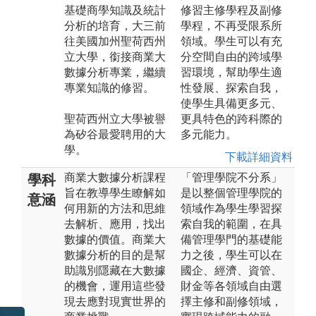
基礎商學知識及統計
修習主修學程及副修
分析的培育，大三前
學程，不再受限系所
往美國加州聖荷西州
領域。學生可以有充
立大學，銜接商業大
分空間自由的跨域學
數據分析專業，繼續
習環境，幫助學生適
專業知識的修習。
性發展、探索自我，
使學生具備更多元、
聖荷西州立大學被譽
更具特色的跨科際的
為矽谷最愛聘用的大
多元能力。
學。
下載詳細資料
商業大數據分析課程
「管理學院不分系」
學科
旨在教導學生瞭解如
是以整個管理學院的
意涵
何用新的方法和思維
領域作為學生學習探
去解析、應用，找出
索自我的範圍，在具
數據的價值。商業大
備管理學門的基礎能
數據分析的目的是幫
力之後，學生可以在
助識別隱藏在大數據
國企、經濟、資管、
的機會，運用這些發
財金等各領域自由選
現去應對現實世界的
擇主修和副修領域，