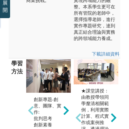
商業挑戰。
實現跨域能力的融
展
整。本系學生更可在
開
所有管院的老師中，
選擇指導老師，進行
實作專題研究，達到
真正結合理論與實務
的跨領域能力養成。
下載詳細資料
學習
方法
★課堂講授：
本
由教授帶領同
翻轉教室 & C
創新專題-創
寫
學釐清相關範
DIO工程教育
意、團隊、實
講
例，利用實際
模式
作:
美
計算、程式實
批判思考
立
作或案例推
國際學院的專
創新素養
作
演，透過理論