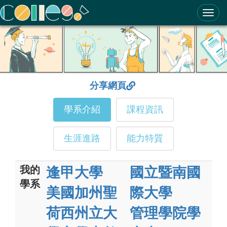
ColleGo! 大學選才與高中育才輔助系統
分享網頁
學系介紹
課程資訊
生涯進路
能力特質
我的
逢甲大學
國立暨南國
學系
美國加州聖
際大學
荷西州立大
管理學院學