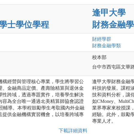
逢甲大學
學士學位學程
財務金融學
財經
學群
財務金融
學類
校本部
台中市西屯區文華路
機構經營與管理核心專業，學生將學習公
逢甲大學財務金融
理、金融商品定價、產壽險精算與退休金
科技的發展。課程
彈性跨域，透過專題實作，培養學生解決
技和資料分析，讓
內容為全台唯一通過北美精算師協會認證
如CMoney、Mult
業證照輔導。本學程鼓勵學生考取國內外金融
業界專家來校授課
且提供金融機構實習機會，以培養跨域專
經驗。此外，鼓勵
專業人才。
下載詳細資料