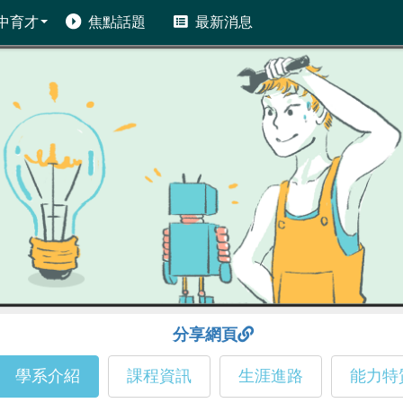
中育才
焦點話題
最新消息
分享網頁
學系介紹
課程資訊
生涯進路
能力特