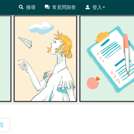
搜尋
常見問與答
登入
質