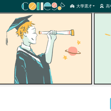
大學選才
高
ColleGo! 大學選才與高中育才輔助系統