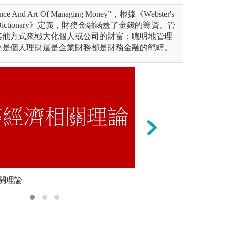
ience And Art Of Managing Money”，根據《Webster's
lege Dictionary》定義，財務金融涵蓋了金錢的籌資、管
其他方式來極大化個人或公司的財富；聰明地管理
論是個人理財還是企業財務都是財務金融的範疇。
CDIO教學模式，鍛鍊學生
關理論
本學程主要學習如
財務個案
做到」的就業競爭力
專業解決政府與金
金融專業知識，且強調資訊科
圖解:畢業生就業
金融大數據之跨領域整合訓
版權:本學程整理