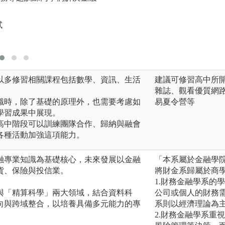
圖解:本學程課程設
試
版權:本學程整理
可以多修習相關課程包括數學、資訊、生活
建議可修習高中所
雜誌、觀看優質網
知識時，除了基礎的原理外，也需要考慮如
易夏令營等
學習成果中展現。
議高中階段可以訓練團隊合作、歸納與融會
各種活動加強這項能力。
融專業知識為基礎核心，未來發展以金融
「本系屬於金融學
貨、保險與投信業。
將財金系歸屬於商
1.財務金融學系的
與「精算科學」兩大領域，結合資料科
公司或個人的財務
向與跨域整合，以培養具備多元能力的專
系則以經濟理論為
2.財務金融學系重