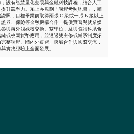
力；設有智慧量化交易與金融科技課程，結合人工
，提升競爭力。系上亦規劃「課程考照地圖」，輔
證照，目標畢業前取得兩張 C 級或一張 B 級以上
、證券、保險等金融機構合作，提供實習與就業媒
生參與海外姐妹校交換、雙學位，及與資訊科系合
塊鏈或校園貨幣應用，並透過雙主修或輔系制度拓
由完整課程、國內外實習、跨域合作與國際交流，
力與實務經驗上全面發展。