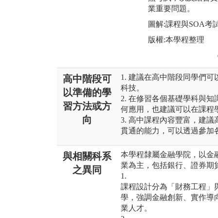
業重要問題。
圖解:課程與SOA考
版權:本學程整理
1. 建議在高中階段同學們
高中階段可
科技。
以準備的學
2. 在修習各個基礎學科與
習方法或方
何應用，也建議可以在課程
向
3. 高中課程內容豐富，建
貫通的能力，可以透過參加
本學程隸屬金融學院，以金
與相關科系
業為主，包括銀行、證券期
之異同
1.
課程設計分為「財務工程」
學，強調金融創新、實作導
業人才。