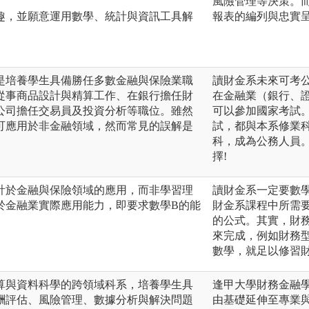
風險管理等決策。
趣，並願意運用數學、統計與資訊工具解
報表的編列與忠實
是培養學生具備勝任多數金融與保險業職
讀財金系未來可考
從事商品設計與精算工作、在銀行擔任財
在金融業（銀行、
公司擔任交易員及投資分析等職位。雖然
可以參加國家考試
可應用於非金融領域，然而常見的誤解是
試，都與本系修業
。
科，成為公務人員
擇!
計於金融與保險領域的應用，而非學習理
讀財金系一定要數學
於金融業實際應用能力，即要求數學B的能
財金系課程中所需
的公式。其實，財
來完成，例如財務
數學，就足以修習
算與資料科學的跨領域科系，培養學生具
逢甲大學財務金融
酬評估、風險管理、數據分析與解決問題
由基礎延伸至專業