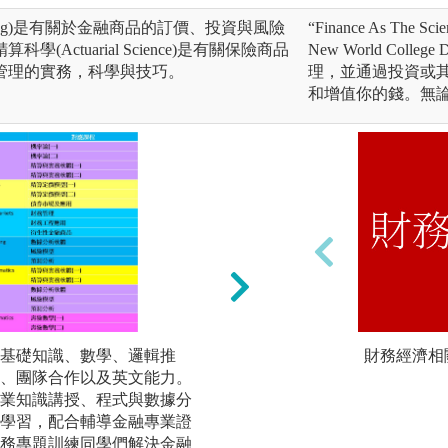
ineering)是有關於金融商品的訂價、投資與風險
“Finance As The Sc
Actuarial Science)是有關保險商品
New World Col
管理的實務，科學與技巧。
理，並通過投資或
和增值你的錢。無
基礎知識、數學、邏輯推
課程設計與規劃導入
財務經濟相
、團隊合作以及英文能力。
「不只知道，更能
業知識講授、程式與數據分
課程設計著重建構
學習，配合輔導金融專業證
技、實務應用、與
務專題訓練同學們解決金融
練。