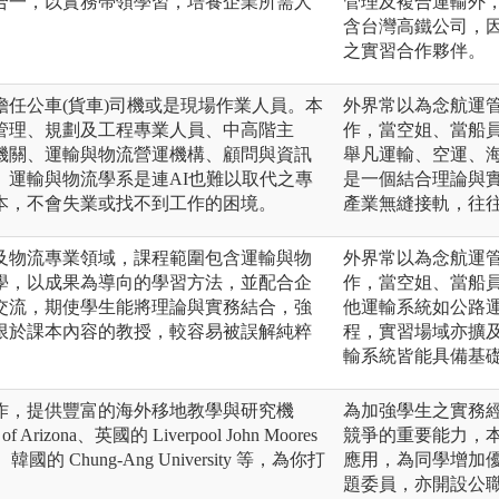
合一，以實務帶領學習，培養企業所需人
管理及複合運輸外
含台灣高鐵公司，
之實習合作夥伴。
任公車(貨車)司機或是現場作業人員。本
外界常以為念航運
管理、規劃及工程專業人員、中高階主
作，當空姐、當船
機關、運輸與物流營運機構、顧問與資訊
舉凡運輸、空運、
。運輸與物流學系是連AI也難以取代之專
是一個結合理論與
本，不會失業或找不到工作的困境。
產業無縫接軌，往
及物流專業領域，課程範圍包含運輸與物
外界常以為念航運
學，以成果為導向的學習方法，並配合企
作，當空姐、當船
交流，期使學生能將理論與實務結合，強
他運輸系統如公路
限於課本內容的教授，較容易被誤解純粹
程，實習場域亦擴及
輸系統皆能具備基
作，提供豐富的海外移地教學與研究機
為加強學生之實務
Arizona、英國的 Liverpool John Moores
競爭的重要能力，
韓國的 Chung-Ang University 等，為你打
應用，為同學增加
題委員，亦開設公