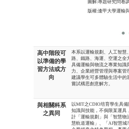
圖解:專題研究問卷
版權:逢甲大學運輸
本系以運輸規劃、人工智慧
高中階段可
路、鐵路、海運、空運之全
以準備的學
具備運輸與物流之專業知識
習方法或方
力、企業經營管理與專案管
向
建議學生可多體驗生活中的
嘗試構思創意解方。
以MIT之CDIO培育學生
與相關科系
知識與技能，不侷限某運具
之異同
計「運輸規劃」與「智慧物
慧軌道運輸」、「AI智慧