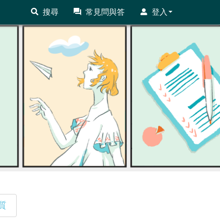
搜尋
常見問與答
登入
質