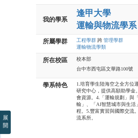
逢甲大學
我的學系
運輸與物流學系
工程
學群
跨
管理
學群
所屬學群
運輸物流
學類
校本部
所在校區
台中市西屯區文華路100號
1.培育學生陸海空之全方位
學系特色
研究中心，提供高額助學金。
會資源。4.「運輸規劃」與
輸」、「AI智慧城市與生
程。5.豐富實習與國際交流。
展
流系所。
開