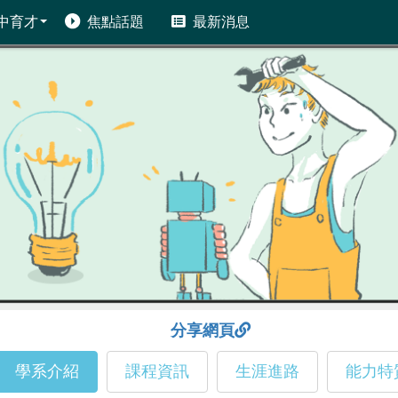
中育才
焦點話題
最新消息
分享網頁
學系介紹
課程資訊
生涯進路
能力特