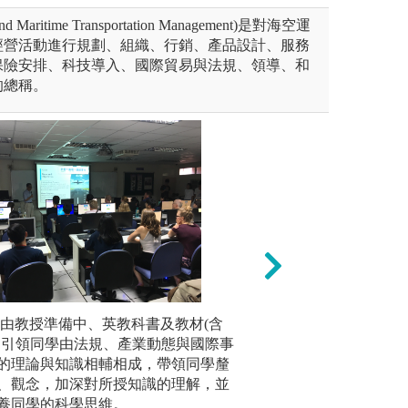
d Maritime Transportation Management)是對海空運
經營活動進行規劃、組織、行銷、產品設計、服務
保險安排、科技導入、國際貿易與法規、領導、和
的總稱。
 透過錄影調查、人工智慧影像辨識
: 由教授準備中、英教科書及教材(含
3.資料分析法 : 運
2.個案分
實際交通與物流資料之調查。
，引領同學由法規、產業動態與國際事
地理資訊系統、資
題作為實
的理論與知識相輔相成，帶領同學釐
流、冷鏈物流、公
同學學會
報告
、觀念，加深對所授知識的理解，並
態、eTag、手機
題和解決
與物流學系
養同學的科學思維。
輸物流資料之大數
務的能力