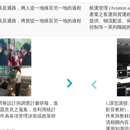
具及通路，將人從一地移至另一地的過程
航運管理 (Aviation an
產業之客運與貨運
具及通路，將貨從一地移至另一地的過程
提供、物流配送、
控制等一系列職能
透過問卷設計與調查計畫研擬，進
2.資料調查法 :
1.課堂講授
題意見之蒐集，並利用統計
技術等方法，進行
影音教材)
作為各項管理決策或政策研
件來與教材
圖解:運輸規劃專題
清相關內容
版權:逢甲大學運輸
運用知識培