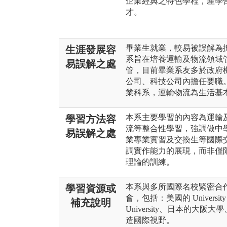
企業經典之特色學程，產學
才。
畢業生就業，較易被誤解為擔
生涯發展容
系旨在培養運輸及物流領域
易誤解之處
管，目前畢業系友多於政府
公司、科技公司內擔任要職
業科系，運輸物流為生活基
本系主要學習的內容為運輸
學習方法容
流等整合性學習，強調做中
易誤解之處
業專業實習及交換生等國際
調實作能力的展現，而非僅
理論的訓練。
本系與多所國際名校緊密合
學習資源或
會，包括：美國的 University of 
補充說明
University、日本的大阪大學、
造國際視野。