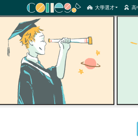
大學選才
高
ColleGo! 大學選才與高中育才輔助系統