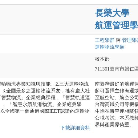
長榮大學
航運管理學
工程
學群
跨
管理
學
運輸物流
學類
校本部
711301臺南市歸仁
運輸物流專業知識與技能。2.三大運輸物流
南臺灣最好的航運
3.全國最多之運輸物流系友，擁有龐大社
起可選擇主修海運
「智慧物流」企業經典課程，「智慧軌道運
至航空站、航空公
活」、「智慧永續航港物流」企業經典學
台灣高鐵公司等機
6.全國第一個通過國際IEET認證的運輸物
生除在海空運相關
公職考試。本系教
界與產業界倚重。
下載詳細資料