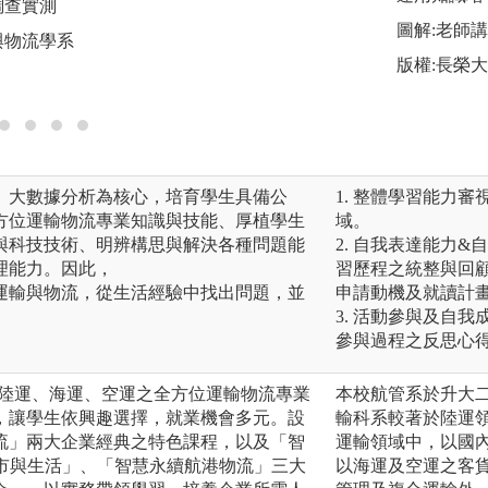
調查實測
圖解:老師
與物流學系
版權:長榮
、大數據分析為核心，培育學生具備公
1. 整體學習能力
方位運輸物流專業知識與技能、厚植學生
域。
與科技技術、明辨構思與解決各種問題能
2. 自我表達能力
理能力。因此，
習歷程之統整與回
運輸與物流，從生活經驗中找出問題，並
申請動機及就讀計
3. 活動參與及自
參與過程之反思心
具備陸運、海運、空運之全方位運輸物流專業
本校航管系於升大
，讓學生依興趣選擇，就業機會多元。設
輸科系較著於陸運
流」兩大企業經典之特色課程，以及「智
運輸領域中，以國
城市與生活」、「智慧永續航港物流」三大
以海運及空運之客