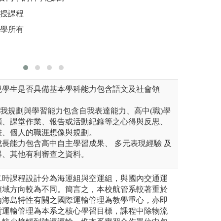
機構決策之參考。
講授課程
圖解:實際
圖解:相關軟體應
大學所有
版權:長榮
版權:逢甲大學運
審視學生是否具備基本學科能力包含語文及社會領
&自我規劃與學習能力包含自我表達能力、高中(職)學
顧、課堂作業、報告或活動紀錄等之心得與反思、
畫、個人的職涯想像與規劃。
我成長能力包含高中自主學習成果、 多元表現經驗 及
得、其他有利審查之資料。
二時課程設計分為海運組與空運組，與國內交通運
領域方向較為不同。簡言之，本校航管系較著重於
內海島特性有關之國際運輸管理為教學重心，亦即
貨運輸管理為本系之核心學習目標，課程中除物流