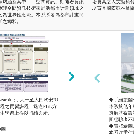
等均涵蓋其中。「空間資訊」則隨著資訊
培養具之人文藝術
地理空間資訊技術來輔助都市計畫領域之
培育具國際觀在地
已為世界性潮流。本系系名為都市計畫與
者之總和。
sed Learning，大一至大四均安排
CDIO：以Concei
◆手繪製圖:
程之實習課程，透過PBL方
mplement（實施
本系於低年
生學習上得以持續與產、
方式，結合都市計
瞭解基礎設
出與世界接軌的高
圖經驗者不
◆電腦繪圖
地圖
版權:逢甲大學教發中心：htt
本系注重使用A