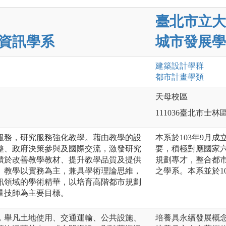
臺北市立大
資訊學系
城市發展學
建築設計
學群
都市計畫
學類
天母校區
111036臺北市士林
服務，研究服務強化教學。藉由教學的設
本系於103年9月
整、政府決策參與及國際交流，激發研究
要，積極對應國家
饋於改善教學教材、提升教學品質及提供
規劃專才，整合都
。教學以實務為主，兼具學術理論思維，
之學系。本系並於1
訊領域的學術精華，以培育高階都市規劃
量技師為主要目標。
，舉凡土地使用、交通運輸、公共設施、
培養具永續發展概