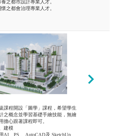
修養之都市設計專業人才。
關懷之都會治理專業人才。
ve（構思）、Design（設計）、I
統計學：統計為預
◆模型實
）、Operate（操作）的創新教育
級課程開設「圖學」課程，希望學生
授有關機率理論、
藉由3D
畫與空間資訊實習課程，培養
計之概念並學習基礎手繪技能，無繪
配、估計、假設檢
各類建物
等學術人才
用擔心跟著課程即可。
念。
版權:逢甲大學課
、建模
ps://reurl.cc/lL8Wll
I、PS 、AutoCAD及 SketchUp