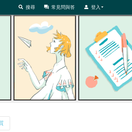
搜尋
常見問與答
登入
質