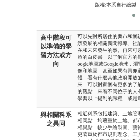
版權:本系自行繪製
可以先對所居住的縣市和鄉
高中階段可
續發展的相關新聞報導、社
以準備的學
在和未來發生的事。再來可
習方法或方
策的白皮書，以了解官方的
向
oogle地圖或Google
像和地圖，甚至如果有興趣還
體，看有什麼其他政府開放
來，可以對家鄉有更多的了
的觀點，來看不同位子的人
學習以上提到的課程，或是
相近科系包括建築、土地管
與相關科系
相同點：均著重於土地、都
之異同
相異點：較少手繪製圖、藝術
更著重於都市規劃理念、工