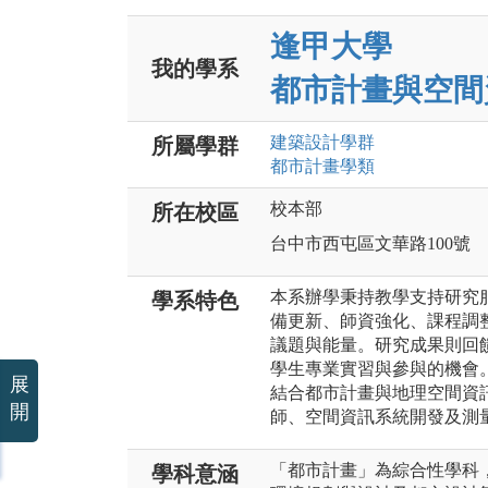
逢甲大學
我的學系
都市計畫與空間
建築設計
學群
所屬學群
都市計畫
學類
校本部
所在校區
台中市西屯區文華路100號
本系辦學秉持教學支持研究
學系特色
備更新、師資強化、課程調
議題與能量。研究成果則回
學生專業實習與參與的機會
展
結合都市計畫與地理空間資
開
師、空間資訊系統開發及測
「都市計畫」為綜合性學科
學科意涵