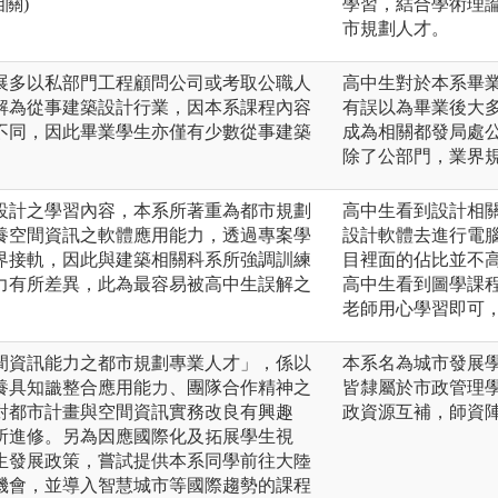
關)
學習，結合學術理
市規劃人才。
展多以私部門工程顧問公司或考取公職人
高中生對於本系畢
解為從事建築設計行業，因本系課程內容
有誤以為畢業後大
不同，因此畢業學生亦僅有少數從事建築
成為相關都發局處
除了公部門，業界
設計之學習內容，本系所著重為都市規劃
高中生看到設計相
養空間資訊之軟體應用能力，透過專案學
設計軟體去進行電
界接軌，因此與建築相關科系所強調訓練
目裡面的佔比並不
力有所差異，此為最容易被高中生誤解之
高中生看到圖學課
老師用心學習即可
間資訊能力之都市規劃專業人才」，係以
本系名為城市發展
養具知識整合應用能力、團隊合作精神之
皆隸屬於市政管理
對都市計畫與空間資訊實務改良有興趣
政資源互補，師資
所進修。另為因應國際化及拓展學生視
生發展政策，嘗試提供本系同學前往大陸
機會，並導入智慧城市等國際趨勢的課程