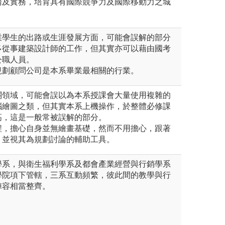
論及實務，培育具有國際競爭力及國際移動力之城
業學生的出路或生涯發展方面，可能會誤解的部分
多從事建築設計師的工作，但其實亦可以藉由國考
公職人員。
規劃顧問公司是本系畢業最相關的行業。
關領域，可能會誤以為本系授課會大量使用複雜的
腦繪圖之類，但其實本系上機操作，於整體必修課
高，這是一般常被誤解的部分。
程，擔心自身並無繪畫基礎，然而不用擔心，跟著
，並視其為規劃討論的輔助工具。
學系，與衛生福利學系及都會產業經營與行銷學系
學院項下管轄，三系互動頻繁，彼此間的教學與行
陣容相當整齊。