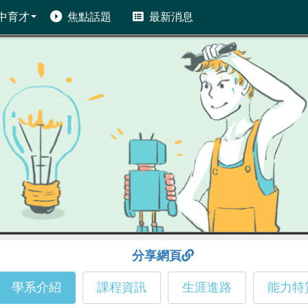
中育才
焦點話題
最新消息
分享網頁
學系介紹
課程資訊
生涯進路
能力特