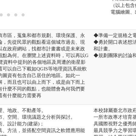
（以上包含
電腦繪圖、
鎮市區，蒐集和都市規劃、環境保護、永
◆準備一定規格之
論，先從民眾的觀點看這個城市過去、現
◆勇於開口表述想
以在政府網站，找都市計畫書或是未來政
和計畫。
觀點為何。在瀏覽上述資料時，可以再以G
◆規劃團隊的討論
地球，瀏覽資料中提到的各個地區及周遭的衛星影
可以自己下載如QGIS等地理資訊系統軟
的圖資有包含自己居住的地區。如此一
解，而且也可以由上而下，或是由下而上
有什麼不同的觀點，也能體會為何我們要
還有什麼能力需要再
理、地政、不動產等。
本校隸屬臺北市政
市、空間、環境議題之分析與探討。
一所市政專才培育
、設計能力(建築)；
具國際視野之優秀
具、方法，並搭配空間資訊之軟體應用能
最具競爭力之學習