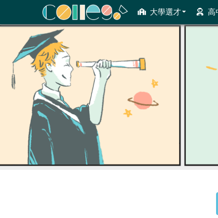
大學選才
高
ColleGo! 大學選才與高中育才輔助系統