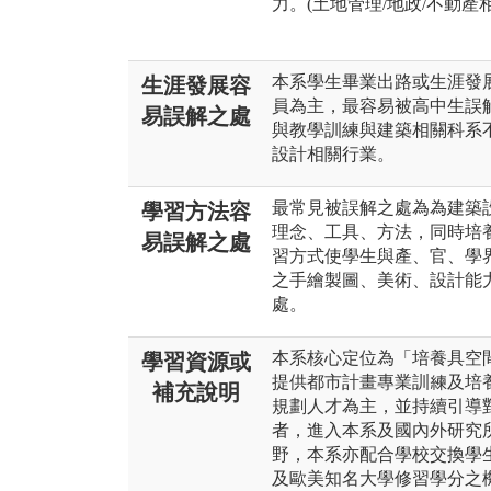
力。(土地管理/地政/不動產相
本系學生畢業出路或生涯發
生涯發展容
員為主，最容易被高中生誤
易誤解之處
與教學訓練與建築相關科系
設計相關行業。
最常見被誤解之處為為建築
學習方法容
理念、工具、方法，同時培
易誤解之處
習方式使學生與產、官、學
之手繪製圖、美術、設計能
處。
本系核心定位為「培養具空
學習資源或
提供都市計畫專業訓練及培
補充說明
規劃人才為主，並持續引導
者，進入本系及國內外研究
野，本系亦配合學校交換學
及歐美知名大學修習學分之