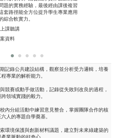
課程，均有大量的上機實作、
問題的實務經驗，最後經由課後複習
習媒合等，協助學
深度自我
透過實際動手做的課堂演練，
這套路徑能全方位提升學生專業應用
學知識在未來的職
力，更能
又助於對專業知識的理解。
的綜合軟實力。
理的實務
圖解:工程參訪與
做
們上課聽講
圖解:畢業
版權:逢甲大學土
工程學系
檔案資料
版權:本系
長期記錄公共建設結構，觀察並分析受力邏輯，培養
工程專業的解析能力。
參與競賽或動手做活動，記錄從失敗到改良的過程，
與跨領域實踐的毅力。
在校內分組活動中練習意見整合，掌握團隊合作的核
至六人的專題自學奠基。
探索環境保護與創新材料議題，建立對未來綠建築的
對產業脈動的好奇心。