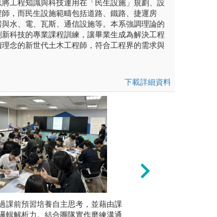
以將工程知識與科技運用在「民生設施」規劃、設
程師，而民生設施範疇包括道路、鐵路、捷運房
房與水、電、瓦斯、通信設施等。本系強調理論的
創新科技的專業課程訓練，讓畢業生成為解決工程
續理念的新世代土木工程師，符合工程界的需求與
下載詳細資料
 It Yourself)：本系工程圖
過課前預習培養自主思考，並藉由課
3) 工程參訪與企業實
以 4至6
言、材料力學實驗、土壤力學
邏輯解析力。結合團隊實作磨練溝通
皆規劃多場職涯演
下，由學