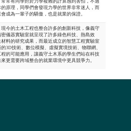
。常常有同學對於力學複雜的計算感到害怕，不過
本的原理，同學們會發現力學的世界非常迷人，而
業會成為一輩子的驕傲，也是就業的保證。
，現今的土木工程也整合許多的創新科技，像義守
精密儀器實驗室就呈現了許多綠色科技、熱島效
生材料的研究成果，而最近成立的智慧工程實驗室
新的3D技術、數位模擬、虛擬實境技術、物聯網、
工程的可能應用，讓義守土木系的學生們站在科技
未來更需要跨域整合的就業環境中更具競爭力。