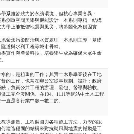
等學系雖皆致力於永續環境，但核心專業各異：
築系側重空間美學與機能設計；本系則專精「結構
在力學上能抵禦地震與風災，將藍圖化為穩固實
工系聚焦污染防治與水質處理；本系則主導「基礎
、隧道與水利工程等城市骨幹。
力學實作與產業科技，培養學生成為確保大眾生命
家。
土水的，是粗重的工作；其實土木系畢業後在工地
監督的工作，也常在辦公室從事規劃、設計；政府
職缺，負責公共工程的辦理、發包、督導與驗收。
做工完全沒關係。在104、1111等網站中土木工程
薪一直是各行業中數一數二的。
除教導測量、工程製圖與各種施工方法，力學的認
如何建造穩固的結構來對抗颱風與地震的撼動是工