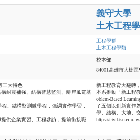
義守大學
土木工程學
工程
學群
土木工程
學類
校本部
84001高雄市大樹
有三大特色：
新工程教育大翻轉，
結構耐震補強、結構智慧監測、離岸風電基
本系推動「新工程教
oblem-Based 
學分學程、結構監測微學程，強調實作學習，
了五個以創新實作
。
學、結構、大地、
源提供企業實習、工程參訪，提前銜接職
https://civil.isu.edu.tw