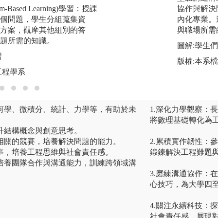
m-Based Learning)學習：授課
實驗、工程測量等
協作與解決
個問題，學生分組蒐集資
力學實驗等，學生
內化專業。
方案，觀摩其他組別的答
加深學習的力道，
與職場所需
題所需的知識。
圖解:做中學、學中
圖解:學生
習
版權:逢甲大學土木
版權:本系
工程學系
幾何學、微積分、統計、力學等，有助於未
1.深化力學觀察：
。
將數理基礎轉化為
提升結構概念與創意思考。
程相關的競賽，培養解決問題的能力。
2.累積實作韌性：
時事，培養工程思維與社會責任感。
鍛鍊解決工程難題
，培養團隊合作與溝通能力，訓練跨領域溝
3.磨練溝通協作：
心技巧，為大學四
4.關注永續科技：
社會責任感，展現