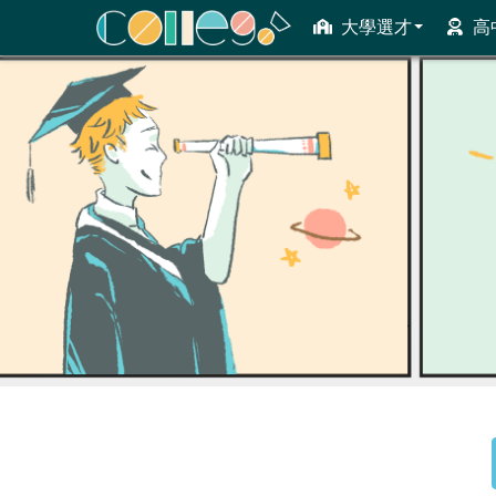
大學選才
高
ColleGo! 大學選才與高中育才輔助系統