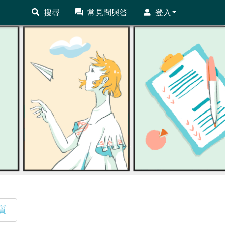
搜尋
常見問與答
登入
質