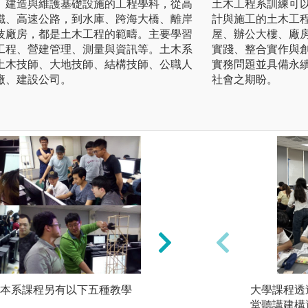
、建造與維護基礎設施的工程學科，從高
土木工程系訓練可
鐵、高速公路，到水庫、跨海大橋、離岸
計與施工的土木工
技廠房，都是土木工程的範疇。主要學習
屋、辦公大樓、廠
工程、營建管理、測量與資訊等。土木系
實踐、整合實作與
土木技師、大地技師、結構技師、公職人
實務問題並具備永
廠、建設公司。
社會之期盼。
本系課程另有以下五種教學
2) 做中學、學中做(Do
大學課程透
學、計算機程式語
堂聽講建構