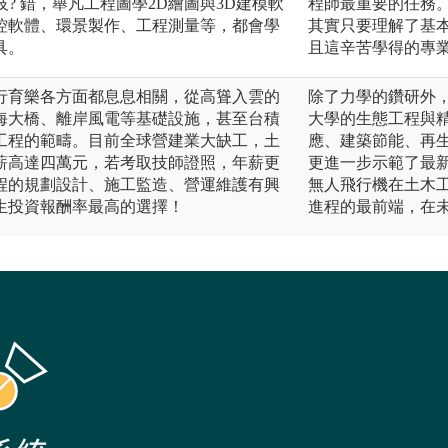
技? 錯，舉凡工程圖學2D繪圖與3D建模軟
程師最重要的任務
控軟體、環景製作、工程測量等，都會學
其實只要理解了基
具。
且這辛苦學得的專
行育樂各方面都息息相關，從高聳入雲的
除了力學的鑽研外
海大橋、離岸風電等基礎設施，甚至台積
大學的生態工程與
工程的範疇。目前全球營建業大缺工，土
應、建築節能、再
薪高達四萬元，若考取技師證照，年薪更
更進一步示範了最
程的規劃設計、施工監造、營運維護有興
無人飛行機在土木
生投資報酬率最高的選擇！
進程的最前端，在