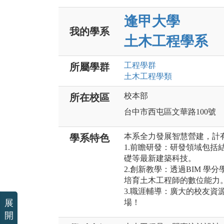
逢甲大學
我的學系
土木工程學系
工程
學群
所屬學群
土木工程
學類
校本部
所在校區
台中市西屯區文華路100號
本系全力發展智慧營建，計
學系特色
1.前瞻研發：研發領域包括
礎等最新建築科技。
2.創新教學：透過BIM 
培育土木工程師的數位能力
3.職涯輔導：廣大的校友資
展
場！
開