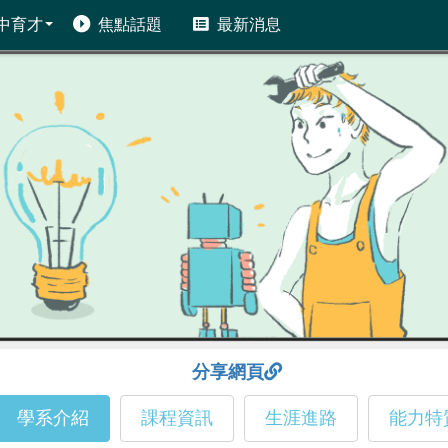
中育才
焦點話題
最新消息
分享網頁
學系介紹
課程資訊
生涯進路
能力特