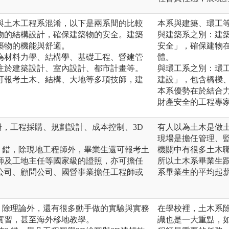
與土木工程系混淆，以下是兩系間的比較
本系與建築、環工
建物的結構設計，確保建築物的安全。建築
與建築系之別：建
築物的機能與舒適。
安全」，確保建物
科為材料力學、結構學、基礎工程、營建管
體。
注於建築設計、室內設計、都市計畫等。
與環工系之別：環
生可報考土木、結構、大地等多項技師，建
建設」，包含橋樑
本系優勢在於結合
財產安全的工程專
 錯，工程採購、規劃設計、成本控制、3D
有人以為土木是做
現場是擔任管理、
工? 錯，除現地工程師外，畢業生還可報考土
機關中有很多土木
師及工地主任等國家級的證照，亦可擔任
所以土木系畢業生跟
公司、顧問公司、國營事業擔任工程師或
系畢業生的平均起
 錯，除理論外，還有很多動手做的實驗與實務
在學校裡，土木系
實習，甚至海外移地教學。
識也是一大重點，