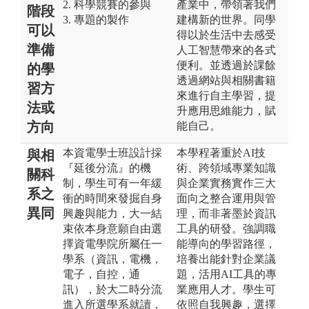
2. 科學競賽的參與
產業中，帶領著我們
階段
3. 專題的製作
建構新的世界。同學
可以
得以於生活中去感受
準備
人工智慧帶來的各式
便利。並透過於課餘
的學
透過網站與相關書籍
習方
來進行自主學習，提
法或
升應用思維能力，賦
方向
能自己。
本資電學士班設計採
本學程著重於AI技
與相
『延後分流』的機
術、跨領域專業知識
關科
制，學生可有一年緩
與企業實務實作三大
系之
衝的時間來發掘自身
面向之整合運用與管
異同
興趣與能力，大一結
理，而非著墨於資訊
束依本身意願自由選
工具的研發。強調職
擇資電學院所屬任一
能導向的學習路徑，
學系（資訊，電機，
培養出能針對企業議
電子，自控，通
題，活用AI工具的專
訊），於大二時分流
業應用人才。學生可
進入所選學系就讀，
依照自我興趣，選擇