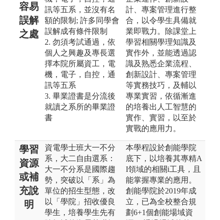
容易
訊等五系，並沒有名
計、專案管理進行整
誤解
額的限制; 許多同學會
合，以令學生具備就
誤解成有條件限制
業即戰力。除課堂上
之處
2. 勿須考試通過，依
學習相關學理知識及
個人之興趣及專長選
實作外，並能透過認
擇本院所屬資工，電
識及熟悉企業流程、
機，電子，自控，通
創新設計、專案管理
訊等五系
等實務技巧，及輔以
3. 畢業證書是分流後
專業實習，依循漸進
就讀之系所的畢業證
的培養出人工智慧的
書
實作、實習，以至於
實戰的應用力。
資電學士班大一不分
本學程設於創能學院
學習
系，大二自由選系：
底下，以培養其專精A
資源
大一不分系是國際趨
I領域的相關i工具，且
或補
勢，突破以「系」為
能掌握專業的應用。
充說
單位的招生型態，改
創能學院於2019年成
以「學院」招收優良
立，已為全校整合規
明
學生，培養學生先有
劃6+1個創能場域資