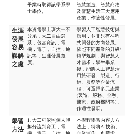
畢業時取得該學系學
智慧製造、智慧商務
士學位。
及智慧生活三大應用
產業，作適性發展。
本資電學士班大一不
學習人工智慧技術與
生涯
分系，大二自由選
應用，並非只有往程
發展
系，包含資訊，電
式開發的方向發展。
容易
機，電子，自控，通
依照不同產業的升級/
誤解
訊等，生涯發展寬
轉型規劃，與智慧人
廣。
才需求，學生畢業
之處
後，能將人工智慧活
用於研發、製造、行
銷、服務等企業流
程，可選擇多元產業
(製造、服務、金融、
醫療、政府機關等)，
作適性發展。
1. 大二可依照個人興
本學程學習內容與方
學習
趣分流到資工，電
法上，特將AI技術、
方法
機，電子，自控，通
企業運作、創新設