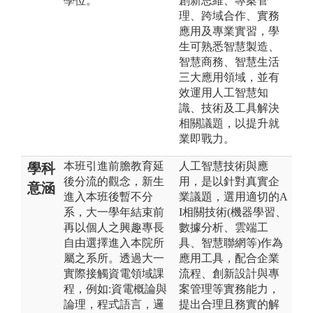
學位。
創新思維、專案管
理、跨域合作、實務
應用及專業實習，學
生可熟悉智慧製造、
智慧商務、智慧生活
三大應用領域，並有
效運用人工智慧知
識、技術及工具解決
相關議題，以提升就
業即戰力。
本班引進前膽教育延
人工智慧技術與應
學科
後分流的觀念，新生
用，是以針對真實企
意涵
進入本班後暫不分
業議題，選用適切的A
系，大一學年結束前
I相關技術(機器學習、
再以個人之興趣專長
數據分析、雲端工
自由選擇進入本院所
具、智慧聯網等)作為
屬之系所。透過大一
應用工具，配合企業
實際接觸資電領域課
流程、創新設計與專
程，例如:資電概論與
案管理等實務能力，
論理，程式語言，邏
提出合理且務實的解