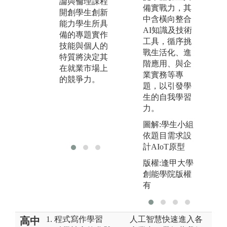
論與倫理課程
域，也可以使
備實戰力，其
化
開創學生創新
用所學習之實
中含橫向整合
研
能力學生所具
驗技能，並加
AI知識及技術
培
備的專題實作
以融入在此專
工具，循序挑
技
技能與個人的
題研究中。
戰生活化、進
2
特質將決定其
3.透過學生與
階應用、與企
與
在就業市場上
老師、同學間
業實務等專
關
的競爭力。
的相互討論，
題，以引發學
3
藉此訓練學生
生的自我學習
達
的溝通表達與
力。
隊
分工、團隊合
力
圖解:學生小組
作的能力。
依題目需求設
計AIoT原型
版權:逢甲大學
創能學院版權
有
1. 程式寫作學習
人工智慧快速進入各
高中