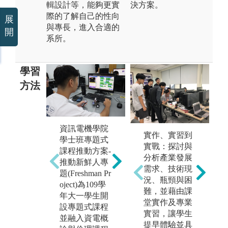
輯設計等，能夠更實
決方案。
際的了解自己的性向
展
與專長，進入合適的
開
系所。
學習
方法
資訊電機學院
1.培養學生可
實作、實習到
1
學士班專題式
依照老師的專
實戰：探討與
並
課程推動方案-
業領域來選擇
分析產業發展
論
推動新鮮人專
與自身興趣相
需求、技術現
開
題(Freshman Pr
同的專題指導
況、瓶頸與困
能
oject)為109學
老師。
難，並藉由課
領
年大一學生開
2.藉由此專題
堂實作及專業
利
設專題式課程
研究來探討更
實習，讓學生
展
並融入資電概
深入的專業領
提早體驗並具
計