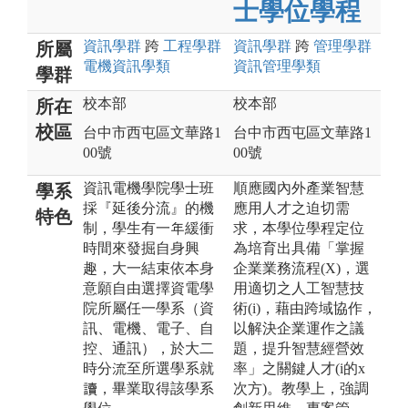
士學位學程
資訊
學群
跨
工程
學群
資訊
學群
跨
管理
學群
所屬
電機資訊
學類
資訊管理
學類
學群
校本部
校本部
所在
校區
台中市西屯區文華路1
台中市西屯區文華路1
00號
00號
資訊電機學院學士班
順應國內外產業智慧
學系
採『延後分流』的機
應用人才之迫切需
特色
制，學生有一年緩衝
求，本學位學程定位
時間來發掘自身興
為培育出具備「掌握
趣，大一結束依本身
企業業務流程(X)，選
意願自由選擇資電學
用適切之人工智慧技
院所屬任一學系（資
術(i)，藉由跨域協作，
訊、電機、電子、自
以解決企業運作之議
控、通訊），於大二
題，提升智慧經營效
時分流至所選學系就
率」之關鍵人才(i的x
讀，畢業取得該學系
次方)。教學上，強調