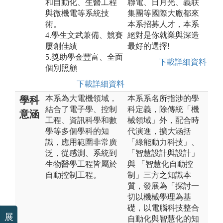
和自動化、生醫工程
聯電、日月光、義联
與微機電等系統技
集團等國際大廠都來
術。
本系招募人才，本系
4.學生文武兼備、競賽
絕對是你就業與深造
屢創佳績
最好的選擇!
5.獎助學金豐富、全面
下載詳細資料
個別照顧
下載詳細資料
本系為大電機領域，
本系系名所指涉的學
學科
結合了電子學、控制
科定義，除傳統「機
意涵
工程、資訊科學和數
械領域」外，配合時
學等多個學科的知
代演進，擴大涵括
識，應用範圍非常廣
「綠能動力科技」、
泛，從感測、系統到
「智慧設計與設計」
生物醫學工程皆屬於
與 「智慧化自動控
自動控制工程。
制」三方之知識本
質，發展為「探討一
切以機械學理為基
礎，以電腦科技整合
展
自動化與智慧化的知