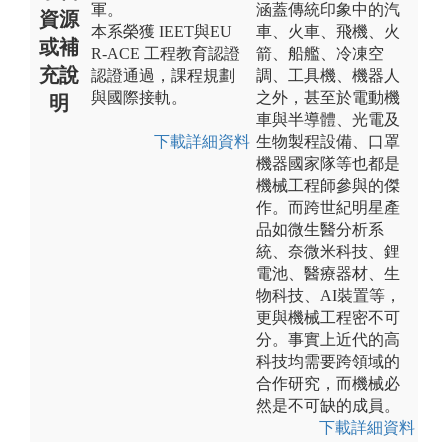
軍。
涵蓋傳統印象中的汽
資源
本系榮獲 IEET與EU
車、火車、飛機、火
或補
R‑ACE 工程教育認證
箭、船艦、冷凍空
充說
認證通過，課程規劃
調、工具機、機器人
與國際接軌。
之外，甚至於電動機
明
車與半導體、光電及
下載詳細資料
生物製程設備、口罩
機器國家隊等也都是
機械工程師參與的傑
作。而跨世紀明星產
品如微生醫分析系
統、奈微米科技、鋰
電池、醫療器材、生
物科技、AI裝置等，
更與機械工程密不可
分。事實上近代的高
科技均需要跨領域的
合作研究，而機械必
然是不可缺的成員。
下載詳細資料