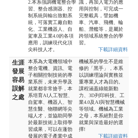
2.本系強調機電整合學
識，再加入電力的應
習、整合感測器、控
用與控制，可完成一
制系統與輸出致動系
完整載具，譬如機
統，可落實工廠自動
車、汽車、飛機、輪
化、工業機器人、自
船、潛艦等，是屬於
駕車及工業4.0的各項
跨領域系統整合的學
應用，訓練現代化頂
習。
尖科技人才。
下載詳細資料
本系為大電機領域中
機械系的學生不是維
生涯
整合電機、資訊、電
修的「黑手」，本系
發展
子相關控制技術的專
以訓練理論與實務並
容易
業系所，未來升學及
重專業人才為目的。
誤解
就業都非常搶手，本
課程涵蓋綠能新動
系培育AI人工智慧、
力、3D列印科技、工
之處
自駕車、機器人、智
業4.0及AI與智慧機械
慧生醫、物聯網等尖
等領域。機械為工業
端人才，並協助同學
之母，本系絕對是你
於最新技術上取得學
就業與深造最好的選
習成果，可以在蓬勃
擇!
發展的電子產業中成
下載詳細資料