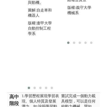
領
與動機。
同學間的團隊
每
版權:義守大學
合作的默契。
圖解:自走車和
簡
D
機械系
機器人
圖解:深碗專題
成
課程
發
版權:逢甲大學
勵
自動控制工程
版權:逢甲大學
執
學系
自動控制工程
專
學系
計
類
圖
評
版
自
學
1.學習歷程展現學習表
嘗試完成一個動力載
高中
現、個人特質及發展
具模型，可以是任何
階段
潛力。如:說明學習動
的動力機械。譬如，