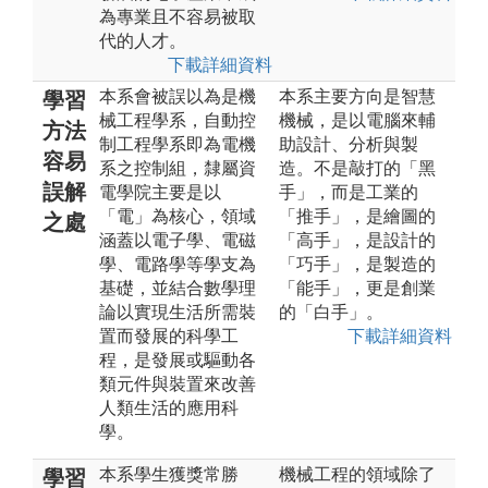
為專業且不容易被取
代的人才。
下載詳細資料
本系會被誤以為是機
本系主要方向是智慧
學習
械工程學系，自動控
機械，是以電腦來輔
方法
制工程學系即為電機
助設計、分析與製
容易
系之控制組，隸屬資
造。不是敲打的「黑
誤解
電學院主要是以
手」，而是工業的
「電」為核心，領域
「推手」，是繪圖的
之處
涵蓋以電子學、電磁
「高手」，是設計的
學、電路學等學支為
「巧手」，是製造的
基礎，並結合數學理
「能手」，更是創業
論以實現生活所需裝
的「白手」。
置而發展的科學工
下載詳細資料
程，是發展或驅動各
類元件與裝置來改善
人類生活的應用科
學。
本系學生獲獎常勝
機械工程的領域除了
學習