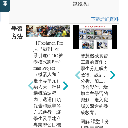
開
識體系」。
下載詳細資料
學習
方法
【Freshman Pro
【深碗專題課
ject 課程】本
程】本系引進
系引進CDIO教
智慧機械實習
CDIO教學模式
【C
學模式將Fresh
工廠的實作：
設計3個深碗專
程
man Project
學生分組腦力
題並配合跨年
專
（機器人和自
激盪、設計、
度課程，以培
程
走車等單元）
分析、加工、
養學生完整
養
融入大一計算
整合製作。增
軟、硬體系統
設
機概論課程
加自主學習的
之基礎實務實
程
內，透過口頭
樂趣，走入職
力、邏輯思
力
報告和競賽等
場與深造的養
考、協調整
方
方式進行，讓
成教育。
合、發現問題
究
學生及早建立
與解決問題之
圖解:課堂上分
整
專業學習目標
能力，並培養
組報告實景