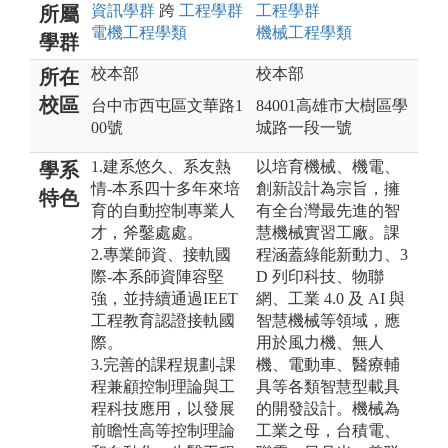
資訊
學群
跨
工程
學群
工程
學群
所屬
電機工程
學類
機械工程
學類
學群
校本部
校本部
所在
校區
台中市西屯區文華路1
84001高雄市大樹區學
00號
城路一段一號
1.建系悠久、系友熱
以培育機械、機電、
學系
情-本系四十多年來培
創新設計為宗旨，擁
特色
育的自動控制專業人
有全台灣最先進的智
才，斧鑿處處。
慧機械實習工廠。課
2.專業師資、接軌國
程涵蓋綠能新動力、3
際-本系師資陣容堅
D 列印科技、物聯
強，並持續通過IEET
網、工業 4.0 及 AI 與
工程教育認證接軌國
智慧機械等領域，應
際。
用於風力機、無人
3.完善的課程規劃-課
機、電動車、醫療輔
程兼顧控制理論與工
具等各類智慧型載具
程科技應用，以發展
的開發設計。機械為
前瞻性高等控制理論
工業之母，台積電、