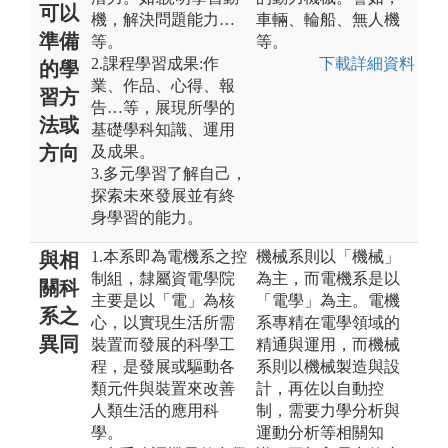
可以
機，解決問題能力…
車輛、輪船、無人機
準備
等。
等。
2.課程學習成果:作
下載詳細資料
的學
業、作品、心得、報
習方
告…等，展現所學的
法或
基礎學科知識、運用
方向
及成果。
3.多元學習了解自己，
探索未來發展並有終
身學習的能力。
1.本系即為電機系之控
機械系則以「機械」
與相
制組，隸屬資電學院
為主，而電機系是以
關科
主要是以「電」為核
「電學」為主。電機
系之
心，以實現生活所需
系專精在電學領域的
異同
裝置而發展的科學工
精通與運用，而機械
程，是發展或驅動各
系則以機械製造與設
類元件與裝置來改善
計，再佐以自動控
人類生活的應用科
制，需要力學分析與
學。
運動分析等相關知