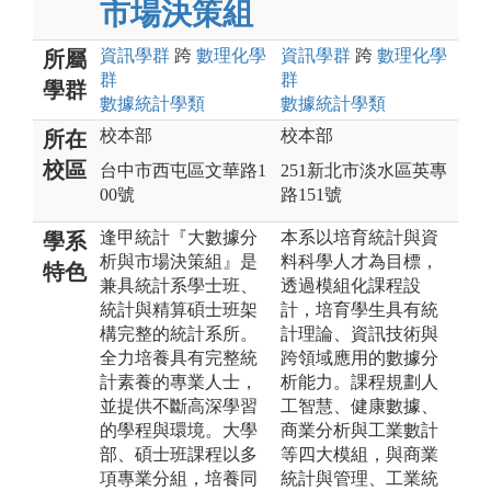
市場決策組
資訊
學群
跨
數理化
學
資訊
學群
跨
數理化
學
所屬
群
群
學群
數據統計
學類
數據統計
學類
校本部
校本部
所在
校區
台中市西屯區文華路1
251新北市淡水區英專
00號
路151號
逢甲統計『大數據分
本系以培育統計與資
學系
析與市場決策組』是
料科學人才為目標，
特色
兼具統計系學士班、
透過模組化課程設
統計與精算碩士班架
計，培育學生具有統
構完整的統計系所。
計理論、資訊技術與
全力培養具有完整統
跨領域應用的數據分
計素養的專業人士，
析能力。課程規劃人
並提供不斷高深學習
工智慧、健康數據、
的學程與環境。大學
商業分析與工業數計
部、碩士班課程以多
等四大模組，與商業
項專業分組，培養同
統計與管理、工業統