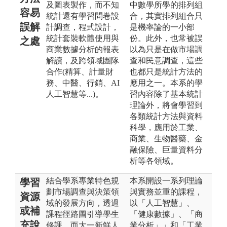
及圖表製作，而不知
中數學所學的排列組
容易
統計還有學習問卷設
合，其實排列組合只
誤解
計調查，程式設計，
是機率論的一小部
統計套裝軟體使用與
份。此外，也常被誤
之處
商業數據分析的報表
以為只是在做市場調
解讀，及跨領域團隊
查和民意調查，這些
合作(精算、計量財
也都只是統計方法的
務、中醫、行銷、AI
應用之一。本系的學
人工智慧等...)。
習內容除了基本統計
理論外，將會學習到
各類統計方法與資料
科學，應用於工業、
商業、生物醫藥、金
融保險、巨量資料分
析等各領域。
結合學系專業特色規
本系開設一系列理論
學習
劃市場調查與決策領
與實務並重的課程，
資源
域的發展方向，透過
以「人工智慧」、
或補
課程徑路圖引導學生
「健康數據」、「商
充說
修課。而大一新鮮人
業分析」」和「工業