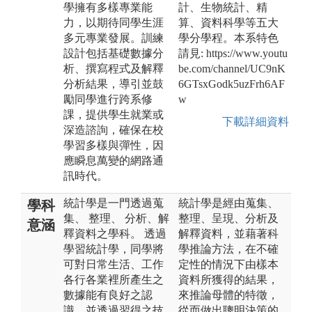
學擁有多樣專業能
計、生物統計、精
力，以期待同學生涯
算、資料科學等五大
多元專業發展。訓練
學分學程。本系特色
設計包括基礎數據分
請見: https://www.youtu
析、撰寫程式及解釋
be.com/channel/UC9nK
分析結果，導引並鼓
6GTsxGodk5uzFrh6AF
勵同學進行跨系修
w
課，提供學生就業或
下載詳細資料
深造諮詢，確保在校
學習多樣與彈性，因
應瞬息萬變的網路通
訊時代。
統計學是一門透過蒐
統計學是經由蒐集、
學科
集、 整理、 分析、解
整理、呈現、分析及
意涵
釋資料之學科。 透過
解釋資料，並藉著科
學習統計學，同學將
學推論方法，在不確
可對日常生活、工作
定性的情況下由樣本
各行各業裡所產生之
資料所獲得的結果，
數據能有良好之認
來推論母體的特徵，
識，並透過習得之技
從而做出聰明決策的