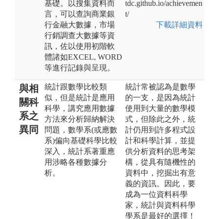
基礎。以搜集資料而
tdc.github.io/achievemen
言，可以查詢商業銀
t/
行金融大數據，市場
下載詳細資料
行銷調查大數據等資
訊，佐以使用初階軟
體諸如EXCEL, WORD
等進行記錄與呈現。
統計跟數學比較類
統計常被認為是數學
與相
似，但是統計是應用
的一支，是因為統計
關科
科學，講究應用數據
使用到大量的數學模
系之
方法來分析歸納解決
式，但除此之外，統
異同
問題，數學系(或應數
計仍用到許多程式設
系)偏向基礎科學比較
計和科學計算，並提
深入，統計系著重應
供分析資料的思考架
用涉略各種數據分
構，從具有隨機性的
析。
資料中，挖掘出有意
義的資訊。因此，要
成為一位資料科學
家，統計與資料科學
學系是最好的選擇！