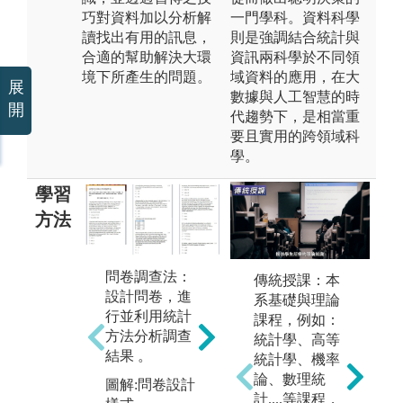
巧對資料加以分析解
一門學科。資料科學
讀找出有用的訊息，
則是強調結合統計與
合適的幫助解決大環
資訊兩科學於不同領
境下所產生的問題。
域資料的應用，在大
展
數據與人工智慧的時
開
代趨勢下，是相當重
要且實用的跨領域科
學。
學習
方法
問卷調查法：
傳統授課：本
統計數據分
設計問卷，進
系基礎與理論
析：運用統計
專
行並利用統計
課程，例如：
工具分析資料
過
方法分析調查
統計學、高等
庫、資料擷取
與
結果 。
統計學、機率
與運用。
隊
論、數理統
圖解:問卷設計
除
圖解:數據分析
計....等課程，