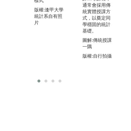
樣式
能
結果圖
通常會採用傳
他
版權:逢甲大學
統實體授課方
版權:逢甲大學
的
統計系自有照
式，以奠定同
統計系自有照
專
片
學穩固的統計
片
寫
基礎。
與
圖解:傳統授課
圖
一隅
情
版權:自行拍攝
版
統
片