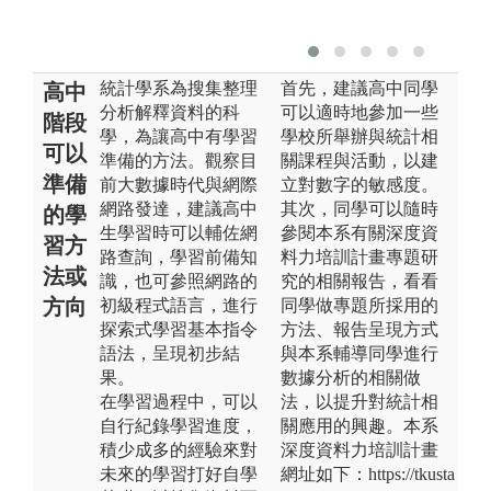
統計學系為搜集整理
首先，建議高中同學
高中
分析解釋資料的科
可以適時地參加一些
階段
學，為讓高中有學習
學校所舉辦與統計相
可以
準備的方法。觀察目
關課程與活動，以建
準備
前大數據時代與網際
立對數字的敏感度。
網路發達，建議高中
其次，同學可以隨時
的學
生學習時可以輔佐網
參閱本系有關深度資
習方
路查詢，學習前備知
料力培訓計畫專題研
法或
識，也可參照網路的
究的相關報告，看看
方向
初級程式語言，進行
同學做專題所採用的
探索式學習基本指令
方法、報告呈現方式
語法，呈現初步結
與本系輔導同學進行
果。
數據分析的相關做
在學習過程中，可以
法，以提升對統計相
自行紀錄學習進度，
關應用的興趣。本系
積少成多的經驗來對
深度資料力培訓計畫
未來的學習打好自學
網址如下：https://tkusta