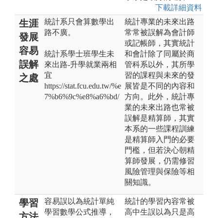
下載詳細資料
統計系只會算數學出
統計專業的未來出路
生涯
路不廣。
常常被誤解為會計師
發展
或記帳師，其實統計
容易
統計系學士班學生未
和會計除了同屬於商
誤解
來出路-升學就業兩相
管科系以外，其所學
宜
習的課程與未來的發
之處
https://stat.fcu.edu.tw/%e
展皆是不同的內容和
7%b6%9c%e8%a6%bd/
方向。此外，統計專
業的未來出路也常被
誤解是精算師，其實
本系的一些課程訓練
是精算師入門的必要
門檻，但若決心朝精
算師發展，仍需修習
風險管理與保險等相
關知識。
容易誤以為統計單純
統計的學習內容常被
學習
學習數學公式推導，
高中生誤以為只是高
方法