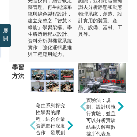
先進技術，結合碳足
認識，並利用這些知
跡管理、再生能源系
識去分析靜態和動態
統與綠色製程設計，
物理系统，創造、設
建立完整之「智慧 ×
計實用的裝置、產
綠能」學習架構。學
品、設備、器材、工
展
生將透過程式設計、
具等。
開
資料分析與機電系統
實作，強化邏輯思維
與工程應用能力。
學習
方法
實驗法：規
藉由系列探究
以產品、過程
以
劃、設計與執
性學習的課
和系統的構
貫
行實驗，並且
程，結合企業
思、設計、實
結
可以分析實驗
資源進行深度
施、運作，整
學
結果與解釋數
合作，發展創
個生命週期為
業
據所代表意