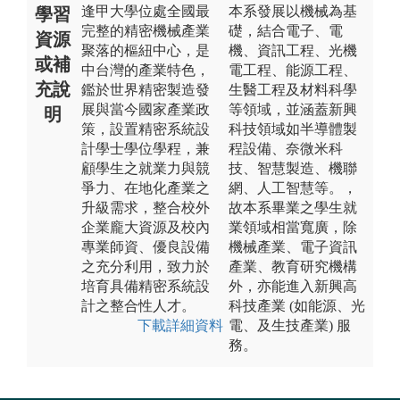
逢甲大學位處全國最
本系發展以機械為基
學習
完整的精密機械產業
礎，結合電子、電
資源
聚落的樞紐中心，是
機、資訊工程、光機
或補
中台灣的產業特色，
電工程、能源工程、
充說
鑑於世界精密製造發
生醫工程及材料科學
展與當今國家產業政
等領域，並涵蓋新興
明
策，設置精密系統設
科技領域如半導體製
計學士學位學程，兼
程設備、奈微米科
顧學生之就業力與競
技、智慧製造、機聯
爭力、在地化產業之
網、人工智慧等。，
升級需求，整合校外
故本系畢業之學生就
企業龐大資源及校內
業領域相當寬廣，除
專業師資、優良設備
機械產業、電子資訊
之充分利用，致力於
產業、教育研究機構
培育具備精密系統設
外，亦能進入新興高
計之整合性人才。
科技產業 (如能源、光
下載詳細資料
電、及生技產業) 服
務。