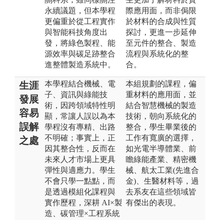
永續議題，但本學程
際應用面，而非侷限
更偏重於從工程實作
於材料的合成與性質
與智能科技角度出
探討，更進一步延伸
發，將綠色製程、能
至元件的整合、製造
源效率與碳足跡整合
流程與系統化的整
進整體製造系統中。
合。
本學程結合機械、電
本組規劃的課程，偏
生涯
子、資訊與綠能技
重材料的應用面，並
發展
術，因跨領域特性明
結合智慧機械的製造
容易
顯，常讓人誤以為本
技術，朝向系統化的
誤解
學程沒有專精、出路
整合，學生畢業後的
不明確；事實上，正
工作有寬廣的選擇，
之處
因其整合性，反而在
如光電半導體業、前
未來人才市場上更具
瞻綠能產業、精密機
彈性與適應力。學生
械、航太工業(先進合
不會只學一點點，而
金)、生醫材料等，過
是透過模組化課程與
去系友在這些領域皆
實作歷程，深耕 AI×製
有傑出的表現。
造、碳管理×工程系統