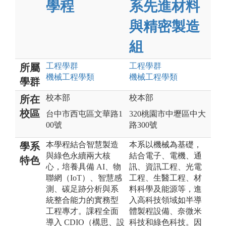
學程
系先進材料
與精密製造
組
工程
學群
工程
學群
所屬
機械工程
學類
機械工程
學類
學群
校本部
校本部
所在
校區
台中市西屯區文華路1
320桃園市中壢區中大
00號
路300號
本學程結合智慧製造
本系以機械為基礎，
學系
與綠色永續兩大核
結合電子、電機、通
特色
心，培養具備 AI、物
訊、資訊工程、光電
聯網（IoT）、智慧感
工程、生醫工程、材
測、碳足跡分析與系
料科學及能源等，進
統整合能力的實務型
入高科技領域如半導
工程專才。課程全面
體製程設備、奈微米
導入 CDIO（構思、設
科技和綠色科技。因