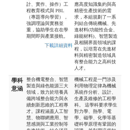
計、實作、操作）工
應高度知識集約與高
程教育模式與 PBL
精密生產技術的需
（專題導向學習），
求，本組規劃了一系
強調理論與實務並
列結合傳統機械、先
重，協助學生在在學
進材料(功能性合金、
期間即與產業接軌。
綠能材料)、智慧製造
及相關界面領域的課
下載詳細資料
程，以培育在先進材
料與精密製造領域具
有整合能力之高科技
人才。
整合機電整合、智慧
機械工程是一門涉及
學科
製造與綠色能源三大
利用物理定律為機械
意涵
領域，致力於培養具
系統作分析、設計、
備跨域整合能力與永
生產及維修的工程學
續創新思維的工程專
科。 這學科要求學生
才。課程涵蓋人工智
對力學、熱學、電
慧、物聯網應用、智
學、磁學、化學等基
慧感測與工業控制等
礎科學原理有鞏固的