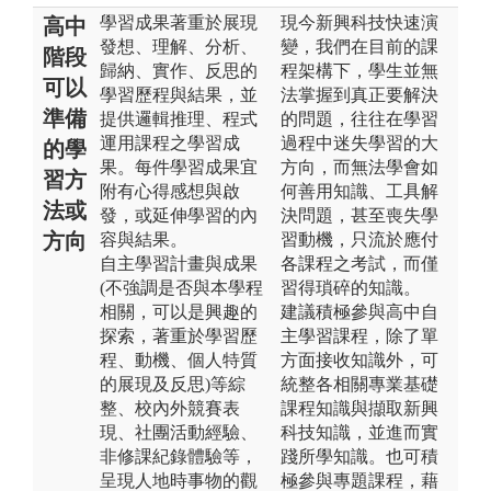
學習成果著重於展現
現今新興科技快速演
高中
發想、理解、分析、
變，我們在目前的課
階段
歸納、實作、反思的
程架構下，學生並無
可以
學習歷程與結果，並
法掌握到真正要解決
準備
提供邏輯推理、程式
的問題，往往在學習
運用課程之學習成
過程中迷失學習的大
的學
果。每件學習成果宜
方向，而無法學會如
習方
附有心得感想與啟
何善用知識、工具解
法或
發，或延伸學習的內
決問題，甚至喪失學
方向
容與結果。
習動機，只流於應付
自主學習計畫與成果
各課程之考試，而僅
(不強調是否與本學程
習得瑣碎的知識。
相關，可以是興趣的
建議積極參與高中自
探索，著重於學習歷
主學習課程，除了單
程、動機、個人特質
方面接收知識外，可
的展現及反思)等綜
統整各相關專業基礎
整、校內外競賽表
課程知識與擷取新興
現、社團活動經驗、
科技知識，並進而實
非修課紀錄體驗等，
踐所學知識。也可積
呈現人地時事物的觀
極參與專題課程，藉