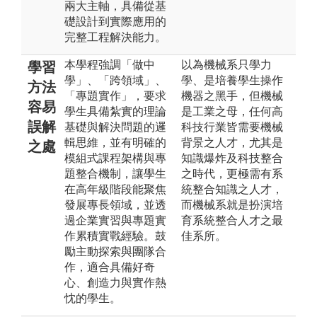
兩大主軸，具備從基
礎設計到實際應用的
完整工程解決能力。
本學程強調「做中
以為機械系只學力
學習
學」、「跨領域」、
學、是培養學生操作
方法
「專題實作」，要求
機器之黑手，但機械
容易
學生具備紮實的理論
是工業之母，任何高
誤解
基礎與解決問題的邏
科技行業皆需要機械
輯思維，並有明確的
背景之人才，尤其是
之處
模組式課程架構與專
知識爆炸及科技整合
題整合機制，讓學生
之時代，更極需有系
在高年級階段能聚焦
統整合知識之人才，
發展專長領域，並透
而機械系就是扮演培
過企業實習與專題實
育系統整合人才之最
作累積實戰經驗。鼓
佳系所。
勵主動探索與團隊合
作，適合具備好奇
心、創造力與實作熱
忱的學生。