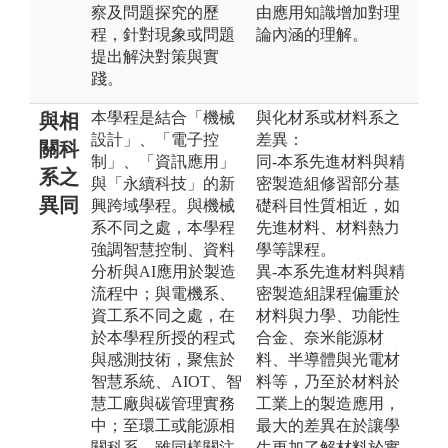
察及問題探究的歷
由應用知識增加對理
程，針對現象或問題
論內涵的理解。
提出解決對策與實
踐。
本學程是結合「機械
與化材系或材料系之
與相
設計」、「電子控
差異：
關科
制」、「資訊應用」
同-本系先進材料與精
系之
與「永續科技」的新
密製造組修習部分基
異同
興跨域學程。與機械
礎科目性質相近，如
系不同之處，本學程
先進材料、材料熱力
強調智慧控制、資料
學等課程。
分析與AI應用於製造
異-本系先進材料與精
流程中；與電機系、
密製造組課程偏重於
資工系不同之處，在
材料與力學、功能性
於本學程所授的程式
合金、奈米能源材
與感測技術，聚焦於
料、半導體與光電材
智慧系統、AIOT、智
料等，乃至於材料於
慧工廠與碳管理實務
工業上的製造應用，
中；至環工或能源相
最大的差異在於讓學
關科系，雖同樣關注
生更加了解材料於實