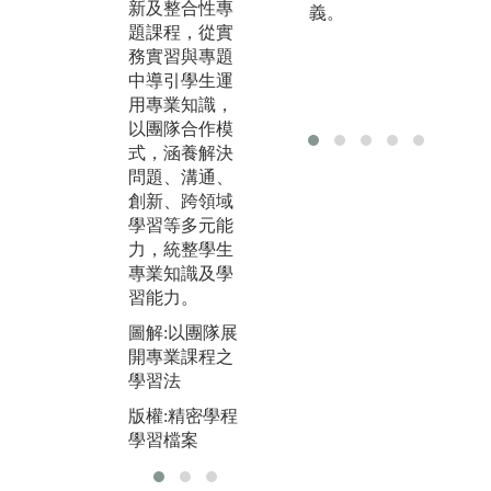
新及整合性專
背景，建構CD
指
義。
題課程，從實
IO教學大綱和
夠
務實習與專題
施行流程，讓
學
中導引學生運
學生以實際問
只
用專業知識，
題為學習導
裡
以團隊合作模
向，主動發掘
而
式，涵養解決
問題與解決問
際
問題、溝通、
題，課程間具
需
創新、跨領域
有系統關聯
能
學習等多元能
性，有利於學
發
力，統整學生
生獲得工程相
習
專業知識及學
關能力。
圖
習能力。
圖解:導入CDI
資
圖解:以團隊展
O於專題製作
習
開專業課程之
之學習法
版
學習法
版權:精密學程
學
版權:精密學程
學習檔案
學習檔案