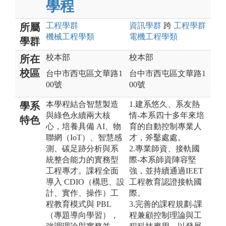
學程
工程
學群
資訊
學群
跨
工程
學群
所屬
機械工程
學類
電機工程
學類
學群
校本部
校本部
所在
校區
台中市西屯區文華路1
台中市西屯區文華路1
00號
00號
本學程結合智慧製造
1.建系悠久、系友熱
學系
與綠色永續兩大核
情-本系四十多年來培
特色
心，培養具備 AI、物
育的自動控制專業人
聯網（IoT）、智慧感
才，斧鑿處處。
測、碳足跡分析與系
2.專業師資、接軌國
統整合能力的實務型
際-本系師資陣容堅
工程專才。課程全面
強，並持續通過IEET
導入 CDIO（構思、設
工程教育認證接軌國
計、實作、操作）工
際。
程教育模式與 PBL
3.完善的課程規劃-課
（專題導向學習），
程兼顧控制理論與工