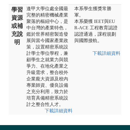
逢甲大學位處全國最
本系學生獲獎常勝
學習
完整的精密機械產業
軍。
資源
聚落的樞紐中心，是
本系榮獲 IEET與EU
或補
中台灣的產業特色，
R‑ACE 工程教育認證
充說
鑑於世界精密製造發
認證通過，課程規劃
展與當今國家產業政
與國際接軌。
明
策，設置精密系統設
計學士學位學程，兼
下載詳細資料
顧學生之就業力與競
爭力、在地化產業之
升級需求，整合校外
企業龐大資源及校內
專業師資、優良設備
之充分利用，致力於
培育具備精密系統設
計之整合性人才。
下載詳細資料