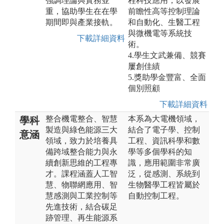
強調理論與實務並
程科技應用，以發展
重，協助學生在在學
前瞻性高等控制理論
期間即與產業接軌。
和自動化、生醫工程
與微機電等系統技
下載詳細資料
術。
4.學生文武兼備、競賽
屢創佳績
5.獎助學金豐富、全面
個別照顧
下載詳細資料
整合機電整合、智慧
本系為大電機領域，
學科
製造與綠色能源三大
結合了電子學、控制
意涵
領域，致力於培養具
工程、資訊科學和數
備跨域整合能力與永
學等多個學科的知
續創新思維的工程專
識，應用範圍非常廣
才。課程涵蓋人工智
泛，從感測、系統到
慧、物聯網應用、智
生物醫學工程皆屬於
慧感測與工業控制等
自動控制工程。
先進技術，結合碳足
跡管理、再生能源系