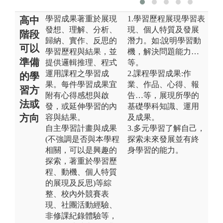
學習成果著重於展現
1.學習歷程展現學習表
高中
發想、理解、分析、
現、個人特質及發展
階段
歸納、實作、反思的
潛力。如:說明學習動
可以
學習歷程與結果，並
機，解決問題能力…
準備
提供邏輯推理、程式
等。
運用課程之學習成
2.課程學習成果:作
的學
果。每件學習成果宜
業、作品、心得、報
習方
附有心得感想與啟
告…等，展現所學的
法或
發，或延伸學習的內
基礎學科知識、運用
方向
容與結果。
及成果。
自主學習計畫與成果
3.多元學習了解自己，
(不強調是否與本學程
探索未來發展並有終
相關，可以是興趣的
身學習的能力。
探索，著重於學習歷
程、動機、個人特質
的展現及反思)等綜
整、校內外競賽表
現、社團活動經驗、
非修課紀錄體驗等，