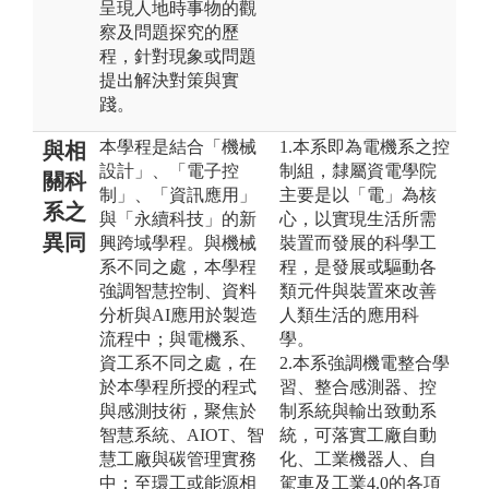
呈現人地時事物的觀
察及問題探究的歷
程，針對現象或問題
提出解決對策與實
踐。
本學程是結合「機械
1.本系即為電機系之控
與相
設計」、「電子控
制組，隸屬資電學院
關科
制」、「資訊應用」
主要是以「電」為核
系之
與「永續科技」的新
心，以實現生活所需
異同
興跨域學程。與機械
裝置而發展的科學工
系不同之處，本學程
程，是發展或驅動各
強調智慧控制、資料
類元件與裝置來改善
分析與AI應用於製造
人類生活的應用科
流程中；與電機系、
學。
資工系不同之處，在
2.本系強調機電整合學
於本學程所授的程式
習、整合感測器、控
與感測技術，聚焦於
制系統與輸出致動系
智慧系統、AIOT、智
統，可落實工廠自動
慧工廠與碳管理實務
化、工業機器人、自
中；至環工或能源相
駕車及工業4.0的各項