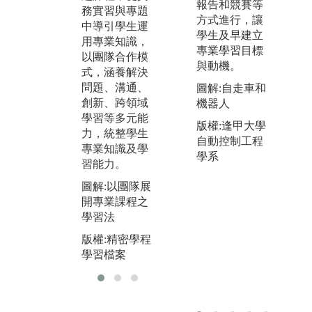
報告和競賽等
務實習與專題
施行流程，讓
學
方式進行，讓
中導引學生運
學生以實際問
只
學生及早建立
用專業知識，
題為學習導
裡
專業學習目標
以團隊合作模
向，主動發掘
而
與動機。
式，涵養解決
問題與解決問
際
問題、溝通、
題，課程間具
需
圖解:自走車和
創新、跨領域
有系統關聯
能
機器人
學習等多元能
性，有利於學
發
版權:逢甲大學
力，統整學生
生獲得工程相
習
自動控制工程
專業知識及學
關能力。
圖
學系
習能力。
圖解:導入CDI
資
圖解:以團隊展
O於專題製作
習
開專業課程之
之學習法
版
學習法
版權:精密學程
學
版權:精密學程
學習檔案
學習檔案