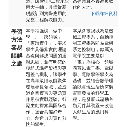
造、碳管理×工程系統
為專業且不容易被取
兩大主軸，具備從基
代的人才。
礎設計到實際應用的
下載詳細資料
完整工程解決能力。
本學程強調「做中
本系會被誤以為是機
學習
學」、「跨領域」、
械工程學系，自動控
方法
「專題實作」，要求
制工程學系即為電機
容易
學生具備紮實的理論
系之控制組，隸屬資
誤解
基礎與解決問題的邏
電學院主要是以
輯思維，並有明確的
「電」為核心，領域
之處
模組式課程架構與專
涵蓋以電子學、電磁
題整合機制，讓學生
學、電路學等學支為
在高年級階段能聚焦
基礎，並結合數學理
發展專長領域，並透
論以實現生活所需裝
過企業實習與專題實
置而發展的科學工
作累積實戰經驗。鼓
程，是發展或驅動各
勵主動探索與團隊合
類元件與裝置來改善
作，適合具備好奇
人類生活的應用科
心、創造力與實作熱
學。
忱的學生。