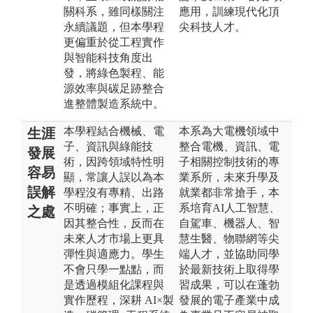
關科系，雖同樣關注
應用，訓練現代化頂
永續議題，但本學程
尖科技人才。
更偏重於從工程實作
與智能科技角度出
發，將綠色製程、能
源效率與碳足跡整合
進整體製造系統中。
本學程結合機械、電
本系為大電機領域中
生涯
子、資訊與綠能技
整合電機、資訊、電
發展
術，因跨領域特性明
子相關控制技術的專
容易
顯，常讓人誤以為本
業系所，未來升學及
誤解
學程沒有專精、出路
就業都非常搶手，本
不明確；事實上，正
系培育AI人工智慧、
之處
因其整合性，反而在
自駕車、機器人、智
未來人才市場上更具
慧生醫、物聯網等尖
彈性與適應力。學生
端人才，並協助同學
不會只學一點點，而
於最新技術上取得學
是透過模組化課程與
習成果，可以在蓬勃
實作歷程，深耕 AI×製
發展的電子產業中成