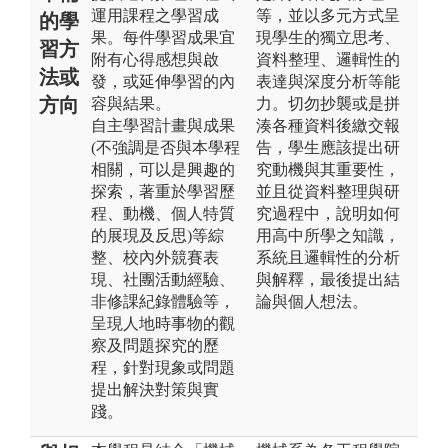
運用課程之學習成
等，並以多元方式呈
的學
果。每件學習成果宜
現學生的獨立思考、
習方
附有心得感想與啟
資料整理、邏輯性的
法或
發，或延伸學習的內
表達與深度分析等能
方向
容與結果。
力。切勿抄襲或是拼
自主學習計畫與成果
湊各種資料後繳交報
(不強調是否與本學程
告，學生應該提出研
相關，可以是興趣的
究動機與其重要性，
探索，著重於學習歷
並且從資料整理與研
程、動機、個人特質
究過程中，說明如何
的展現及反思)等綜
用高中所學之知識，
整、校內外競賽表
系統且邏輯性的分析
現、社團活動經驗、
與解釋，最後提出結
非修課紀錄體驗等，
論與個人想法。
呈現人地時事物的觀
察及問題探究的歷
程，針對現象或問題
提出解決對策與實
踐。