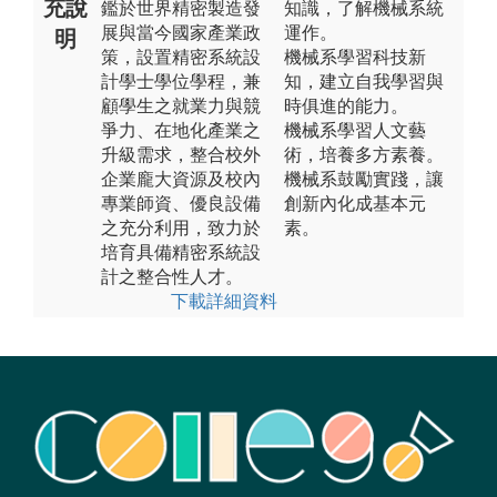
充說
鑑於世界精密製造發
知識，了解機械系統
展與當今國家產業政
運作。
明
策，設置精密系統設
機械系學習科技新
計學士學位學程，兼
知，建立自我學習與
顧學生之就業力與競
時俱進的能力。
爭力、在地化產業之
機械系學習人文藝
升級需求，整合校外
術，培養多方素養。
企業龐大資源及校內
機械系鼓勵實踐，讓
專業師資、優良設備
創新內化成基本元
之充分利用，致力於
素。
培育具備精密系統設
計之整合性人才。
下載詳細資料