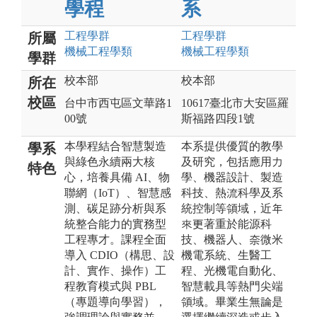
學程
系
工程
學群
工程
學群
所屬
機械工程
學類
機械工程
學類
學群
校本部
校本部
所在
校區
台中市西屯區文華路1
10617臺北市大安區羅
00號
斯福路四段1號
本學程結合智慧製造
本系提供優質的教學
學系
與綠色永續兩大核
及研究，包括應用力
特色
心，培養具備 AI、物
學、機器設計、製造
聯網（IoT）、智慧感
科技、熱流科學及系
測、碳足跡分析與系
統控制等領域，近年
統整合能力的實務型
來更著重於能源科
工程專才。課程全面
技、機器人、奈微米
導入 CDIO（構思、設
機電系統、生醫工
計、實作、操作）工
程、光機電自動化、
程教育模式與 PBL
智慧載具等熱門尖端
（專題導向學習），
領域。畢業生無論是