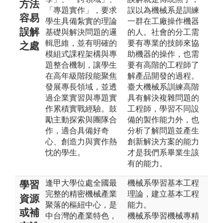
方法
「專題實作」，要求
誤以為機械系是訓練
容易
學生具備紮實的理論
一群在工廠操作機器
誤解
基礎與解決問題的邏
的人。社會的分工需
輯思維，並有明確的
要有專業的技師來協
之處
模組式課程架構與專
助機器的操作，也需
題整合機制，讓學生
要有高階的工程師了
在高年級階段能聚焦
解產品開發的過程。
發展專長領域，並透
臺大機械系訓練高階
過企業實習與專題實
具有解決複雜問題的
作累積實戰經驗。鼓
工程師，學習不同設
勵主動探索與團隊合
備的製作能力外，也
作，適合具備好奇
分析了解問題並產生
心、創造力與實作熱
創新解決方案的能力
忱的學生。
才是我們系畢業生該
有的能力。
逢甲大學位處全國最
機械系學習基本工程
學習
完整的精密機械產業
理論，建立基本工程
資源
聚落的樞紐中心，是
能力。
或補
中台灣的產業特色，
機械系學習機械專精