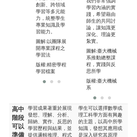
我們非常強調
創新、跨領域
有系統關聯
能
學習內涵的實
學習等多元能
性，有利於學
發
踐，希望藉由
力，統整學生
生獲得工程相
習
師生的共同討
專業知識及學
關能力。
論，讓知識更
圖
習能力。
深化、理論更
圖解:導入CDI
資
紮實。
圖解:以團隊展
O於專題製作
習
開專業課程之
之學習法
圖解:臺大機械
版
學習法
系推動總整課
版權:精密學程
學
程，實踐與反
版權:精密學程
學習檔案
思所學
學習檔案
版權:臺大機械
系
學習成果著重於展現
學生可以選擇數學或
高中
發想、理解、分析、
理工科學方面有興趣
階段
歸納、實作、反思的
的主題，以高中所學
可以
學習歷程與結果，並
知識，發想其應用或
準備
提供邏輯推理、程式
是深入研究其原理