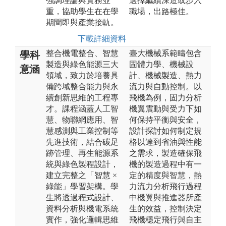
強調理論與實務並
選擇繼續深造或步入
重，協助學生在在學
職場，出路極佳。
期間即與產業接軌。
下載詳細資料
整合機電整合、智慧
臺大機械系範疇包含
學科
製造與綠色能源三大
固體力學、機械設
意涵
領域，致力於培養具
計、機械製造、熱力
備跨域整合能力與永
流力與自動控制。以
續創新思維的工程專
飛機為例，固力分析
才。課程涵蓋人工智
機翼震動與受力下如
慧、物聯網應用、智
何保持平衡與安全，
慧感測與工業控制等
設計探討如何制定規
先進技術，結合碳足
格以達到省油與性能
跡管理、再生能源系
之需求，製造確保飛
統與綠色製程設計，
機的製造過程中有一
建立完整之「智慧 ×
定的精度與智慧，熱
綠能」學習架構。學
力流力分析飛行過程
生將透過程式設計、
中機翼與推進器所產
資料分析與機電系統
生的效益，控制決定
實作，強化邏輯思維
飛機穩定飛行與自主