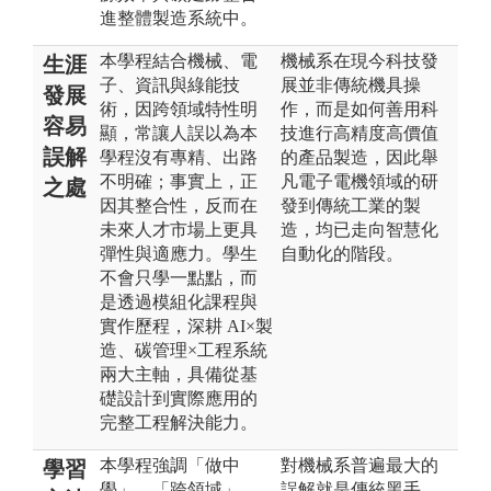
進整體製造系統中。
本學程結合機械、電
機械系在現今科技發
生涯
子、資訊與綠能技
展並非傳統機具操
發展
術，因跨領域特性明
作，而是如何善用科
容易
顯，常讓人誤以為本
技進行高精度高價值
誤解
學程沒有專精、出路
的產品製造，因此舉
不明確；事實上，正
凡電子電機領域的研
之處
因其整合性，反而在
發到傳統工業的製
未來人才市場上更具
造，均已走向智慧化
彈性與適應力。學生
自動化的階段。
不會只學一點點，而
是透過模組化課程與
實作歷程，深耕 AI×製
造、碳管理×工程系統
兩大主軸，具備從基
礎設計到實際應用的
完整工程解決能力。
本學程強調「做中
對機械系普遍最大的
學習
學」、「跨領域」、
誤解就是傳統黑手，