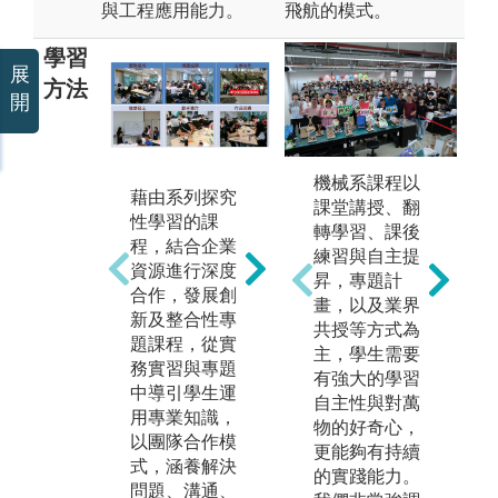
與工程應用能力。
飛航的模式。
學習
展
方法
開
機械系課程以
藉由系列探究
以產品、過程
以
課堂講授、翻
性學習的課
和系統的構
貫
轉學習、課後
程，結合企業
思、設計、實
結
練習與自主提
資源進行深度
施、運作，整
學
昇，專題計
合作，發展創
個生命週期為
業
畫，以及業界
新及整合性專
背景，建構CD
指
共授等方式為
題課程，從實
IO教學大綱和
夠
主，學生需要
務實習與專題
施行流程，讓
學
有強大的學習
中導引學生運
學生以實際問
只
自主性與對萬
用專業知識，
題為學習導
裡
物的好奇心，
以團隊合作模
向，主動發掘
而
更能夠有持續
式，涵養解決
問題與解決問
際
的實踐能力。
問題、溝通、
題，課程間具
需