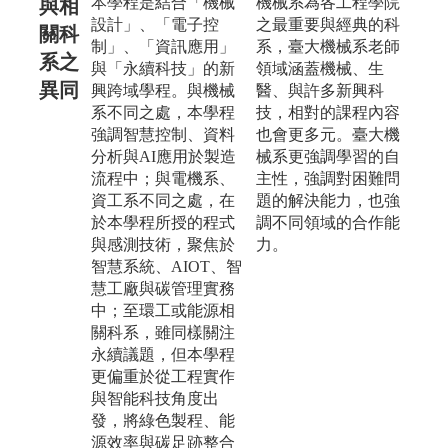
本學程是結合「機械
機械系為各工程學院
與相
設計」、「電子控
之最重要與經典的科
關科
制」、「資訊應用」
系，臺大機械系老師
系之
與「永續科技」的新
領域涵蓋機械、生
異同
興跨域學程。與機械
醫、與許多新興科
系不同之處，本學程
技，相對的課程內容
強調智慧控制、資料
也會更多元。臺大機
分析與AI應用於製造
械系更強調學習的自
流程中；與電機系、
主性，強調對困難問
資工系不同之處，在
題的解決能力，也強
於本學程所授的程式
調不同領域的合作能
與感測技術，聚焦於
力。
智慧系統、AIOT、智
慧工廠與碳管理實務
中；至環工或能源相
關科系，雖同樣關注
永續議題，但本學程
更偏重於從工程實作
與智能科技角度出
發，將綠色製程、能
源效率與碳足跡整合