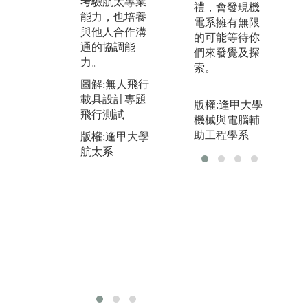
考驗航太專業
計
禮，會發現機
本系實驗室包
能力，也培養
腦
電系擁有無限
含風洞實驗
與他人合作溝
析
的可能等待你
室、控制與機
通的協調能
腦
們來發覺及探
電系統實驗
力。
造
索。
室、結構實驗
析
圖解:無人飛行
室、飛機及發
效
載具設計專題
動機實習室
版權:逢甲大學
設
飛行測試
等。
機械與電腦輔
大
助工程學系
版權:逢甲大學
圖解:航太風洞
開
航太系
實驗
之
提
版權:逢甲大學
爭
航太系
圖
載
流
版
航