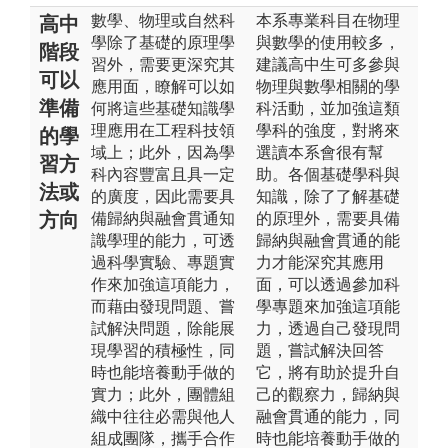
數學、物理或自然科
本系專業科目在物理
高中
學除了基礎的原理學
與數學的使用較多，
階段
習外，需要更深究其
建議高中生可多參與
可以
應用面，瞭解可以如
物理與數學相關的學
準備
何將這些基礎知識學
科活動，並加強這類
理應用在工程科技領
學科的強度，對將來
的學
域上；此外，因為學
選讀本系會很有幫
習方
科內容豐富且具一定
助。各個基礎學科與
法或
的廣度，因此需要具
知識，除了了解基礎
方向
備歸納與融會貫通知
的原理外，需要具備
識學理的能力，可透
歸納與融會貫通的能
過科學實驗、專題實
力才能深究其應用
作來加強這項能力，
面，可以透過參加科
而藉由發現問題、嘗
學專題來加強這項能
試解決問題，除能展
力，透過自己發現問
現學習的積極性，同
題，嘗試解決回答
時也能培養動手做的
它，將有助於提升自
實力；此外，團體組
己的觀察力，歸納與
織中往往必需與他人
融會貫通的能力，同
組成團隊，攜手合作
時也能培養動手做的