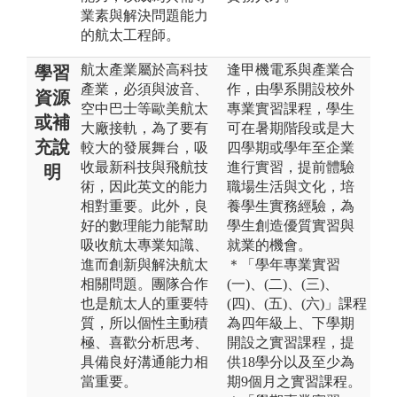
業素與解決問題能力
的航太工程師。
航太產業屬於高科技
逢甲機電系與產業合
學習
產業，必須與波音、
作，由學系開設校外
資源
空中巴士等歐美航太
專業實習課程，學生
或補
大廠接軌，為了要有
可在暑期階段或是大
充說
較大的發展舞台，吸
四學期或學年至企業
收最新科技與飛航技
進行實習，提前體驗
明
術，因此英文的能力
職場生活與文化，培
相對重要。此外，良
養學生實務經驗，為
好的數理能力能幫助
學生創造優質實習與
吸收航太專業知識、
就業的機會。
進而創新與解決航太
＊「學年專業實習
相關問題。團隊合作
(一)、(二)、(三)、
也是航太人的重要特
(四)、(五)、(六)」課程
質，所以個性主動積
為四年級上、下學期
極、喜歡分析思考、
開設之實習課程，提
具備良好溝通能力相
供18學分以及至少為
當重要。
期9個月之實習課程。