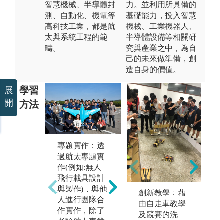
智慧機械、半導體封
力。並利用所具備的
測、自動化、機電等
基礎能力，投入智慧
高科技工業，都是航
機械、工業機器人、
太與系統工程的範
半導體設備等相關研
疇。
究與產業之中，為自
己的未來做準備，創
造自身的價值。
學習
展
開
方法
電
專題實作：透
設
實驗分析：藉
過航太專題實
製
由航太工程實
作(例如:無人
腦
驗之實際操作
飛行載具設計
業
驗證相關理
與製作)，與他
軟
創新教學：藉
論，提高學習
人進行團隊合
先
由自走車教學
興趣並累積航
作實作，除了
及
及競賽的洗
太實務經驗。