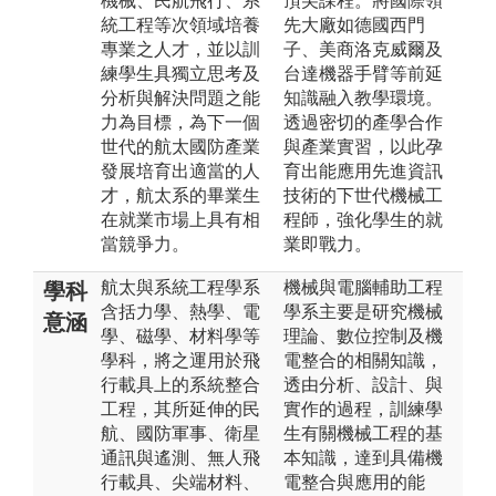
機械、民航飛行、系
頂尖課程。將國際領
統工程等次領域培養
先大廠如德國西門
專業之人才，並以訓
子、美商洛克威爾及
練學生具獨立思考及
台達機器手臂等前延
分析與解決問題之能
知識融入教學環境。
力為目標，為下一個
透過密切的產學合作
世代的航太國防產業
與產業實習，以此孕
發展培育出適當的人
育出能應用先進資訊
才，航太系的畢業生
技術的下世代機械工
在就業市場上具有相
程師，強化學生的就
當競爭力。
業即戰力。
航太與系統工程學系
機械與電腦輔助工程
學科
含括力學、熱學、電
學系主要是研究機械
意涵
學、磁學、材料學等
理論、數位控制及機
學科，將之運用於飛
電整合的相關知識，
行載具上的系統整合
透由分析、設計、與
工程，其所延伸的民
實作的過程，訓練學
航、國防軍事、衛星
生有關機械工程的基
通訊與遙測、無人飛
本知識，達到具備機
行載具、尖端材料、
電整合與應用的能