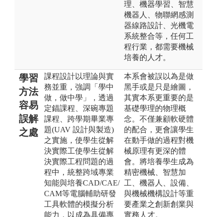
理、機器學習、智慧
機器人、物聯網感測
器線路設計、光機電
系統整合等，任何工
程行業，都需要機械
培養的人才。
課程設計以理論與實
本系會被誤以為是做
學習
務並重，強調「學中
黑手或是只是繪圖，
方法
做，做中學」，透過
其實本系更重要的是
容易
定錨課程、深碗專題
基礎學理的物理概
誤解
課程、跨學期畢業專
念。不僅兼顧軟硬體
題(UAV 設計與製造)
的配合，更會讓學生
之處
之實施，使學生從解
在動手做的過程對機
決實際工使學生從解
械原理有更深的體
決實際工程問題的過
會。將培養學生成為
程中，統整跨域專業
精密機械、智慧加
知能與培養CAD/CAE/
工、機器人、設備、
CAM等電腦輔助研發
與機械機構設計等重
工具軟體的模擬分析
要產業之創新創業與
能力，以成為具備專
實務人才。