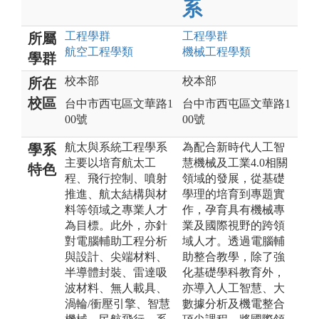
系
工程
學群
工程
學群
所屬
航空工程
學類
機械工程
學類
學群
校本部
校本部
所在
校區
台中市西屯區文華路1
台中市西屯區文華路1
00號
00號
航太與系統工程學系
為配合新時代人工智
學系
主要以培育航太工
慧機械及工業4.0相關
特色
程、飛行控制、噴射
領域的發展，從基礎
推進、航太結構與材
學理的培育到專題實
料等領域之專業人才
作，孕育具有機械專
為目標。此外，亦針
業及國際視野的跨領
對電腦輔助工程分析
域人才。透過電腦輔
與設計、尖端材料、
助整合教學，除了強
半導體封裝、雷達吸
化基礎學科教育外，
波材料、無人載具、
亦導入人工智慧、大
渦輪/衝壓引擎、智慧
數據分析及機電整合