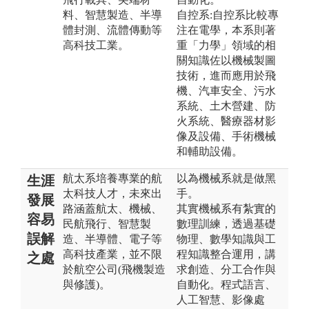
料、智慧製造、半導
自控系:自控系比較專
體封測、流體傳動等
注在電學，本系則著
高科技工業。
重「力學」領域的相
關知識佐以機械製圖
技術，進而應用於飛
機、汽車安全、污水
系統、土木營建、防
火系統、醫療器材影
像及設備、手術機械
和輔助設備。
航太系培養專業的航
以為機械系就是做黑
生涯
太科技人才，未來出
手。
發展
路涵蓋航太、機械、
其實機械系有紮實的
容易
民航飛行、智慧製
數理訓練，透過基礎
誤解
造、半導體、電子等
物理、數學知識與工
高科技產業，並不限
程知識整合運用，講
之處
於航空公司(飛機製造
求創造、分工合作與
與修護)。
自動化。程式語言、
人工智慧、影像處