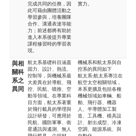
完成共同的任務，因
實力。
此可藉由團體活動之
學習參與，培養團隊
合作、溝通表達等能
力；前述都將有助於
進入本系後提升專業
課程修習時的學習表
現。
航太系基礎科目涵蓋
機械系和航太系與自
與相
固力、設計、熱流、
控系的異同如下
關科
控制等，與機械系最
航太系:航太系專注在
系之
大差異在於導航、飛
航空太空相關領域，
異同
控、民航、噴推、空
本系更擴及包括各種
動等領域。在專業科
機械領域如車輛、船
目方面，航太系著重
舶、飛行器、機器
於飛行載具的學理與
人、半導體加工製
設計研發，可應用於
造、工具機、模具設
民航、國防軍事、衛
計、射出成型、冷凍
星通訊與遙測、無人
空調、能源系統、與
飛行載具、尖端材
自動化。