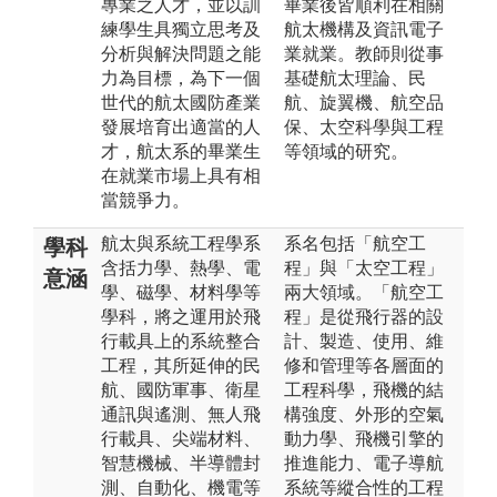
專業之人才，並以訓
畢業後皆順利在相關
練學生具獨立思考及
航太機構及資訊電子
分析與解決問題之能
業就業。教師則從事
力為目標，為下一個
基礎航太理論、民
世代的航太國防產業
航、旋翼機、航空品
發展培育出適當的人
保、太空科學與工程
才，航太系的畢業生
等領域的研究。
在就業市場上具有相
當競爭力。
航太與系統工程學系
系名包括「航空工
學科
含括力學、熱學、電
程」與「太空工程」
意涵
學、磁學、材料學等
兩大領域。「航空工
學科，將之運用於飛
程」是從飛行器的設
行載具上的系統整合
計、製造、使用、維
工程，其所延伸的民
修和管理等各層面的
航、國防軍事、衛星
工程科學，飛機的結
通訊與遙測、無人飛
構強度、外形的空氣
行載具、尖端材料、
動力學、飛機引擎的
智慧機械、半導體封
推進能力、電子導航
測、自動化、機電等
系統等縱合性的工程