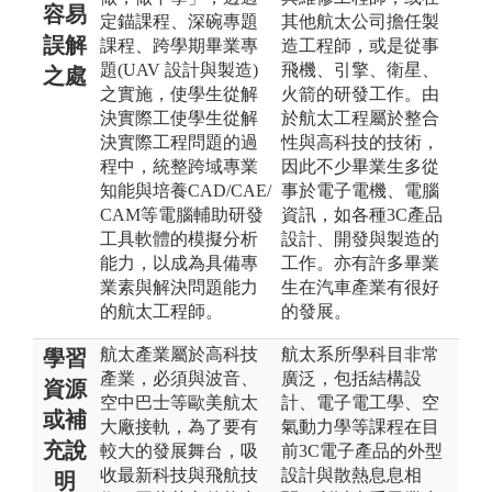
容易
定錨課程、深碗專題
其他航太公司擔任製
誤解
課程、跨學期畢業專
造工程師，或是從事
題(UAV 設計與製造)
飛機、引擎、衛星、
之處
之實施，使學生從解
火箭的研發工作。由
決實際工使學生從解
於航太工程屬於整合
決實際工程問題的過
性與高科技的技術，
程中，統整跨域專業
因此不少畢業生多從
知能與培養CAD/CAE/
事於電子電機、電腦
CAM等電腦輔助研發
資訊，如各種3C產品
工具軟體的模擬分析
設計、開發與製造的
能力，以成為具備專
工作。亦有許多畢業
業素與解決問題能力
生在汽車產業有很好
的航太工程師。
的發展。
航太產業屬於高科技
航太系所學科目非常
學習
產業，必須與波音、
廣泛，包括結構設
資源
空中巴士等歐美航太
計、電子電工學、空
或補
大廠接軌，為了要有
氣動力學等課程在目
充說
較大的發展舞台，吸
前3C電子產品的外型
收最新科技與飛航技
設計與散熱息息相
明