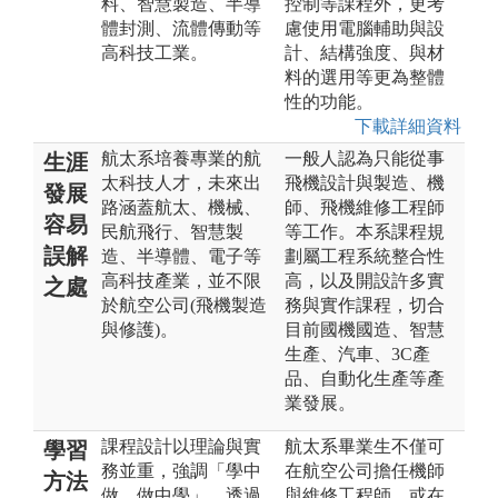
料、智慧製造、半導
控制等課程外，更考
體封測、流體傳動等
慮使用電腦輔助與設
高科技工業。
計、結構強度、與材
料的選用等更為整體
性的功能。
下載詳細資料
航太系培養專業的航
一般人認為只能從事
生涯
太科技人才，未來出
飛機設計與製造、機
發展
路涵蓋航太、機械、
師、飛機維修工程師
容易
民航飛行、智慧製
等工作。本系課程規
誤解
造、半導體、電子等
劃屬工程系統整合性
高科技產業，並不限
高，以及開設許多實
之處
於航空公司(飛機製造
務與實作課程，切合
與修護)。
目前國機國造、智慧
生產、汽車、3C產
品、自動化生產等產
業發展。
課程設計以理論與實
航太系畢業生不僅可
學習
務並重，強調「學中
在航空公司擔任機師
方法
做，做中學」，透過
與維修工程師，或在