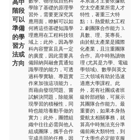
數學、物理或自然科
本系選才主要依據航
高中
學除了基礎的原理學
空太空產業所需人才
階段
習外，需要更深究其
特性，著重三大特
可以
應用面，瞭解可以如
點：1. 熱愛航太工程
準備
何將這些基礎知識學
2. 劇團隊合作能力 3.
理應用在工程科技領
具數、理、英專長。
的學
域上；此外，因為學
由於航太產業是國際
習方
科內容豐富且具一定
化產業，且注重團隊
法或
的廣度，因此需要具
合作。高中時熟讀物
方向
備歸納與融會貫通知
理 (尤其是力學、電磁
識學理的能力，可透
學領域)、數學與英文
過科學實驗、專題實
三大領域有助於迅速
作來加強這項能力，
適應大學課程。此
而藉由發現問題、嘗
外，若有社團或者班
試解決問題，除能展
級幹部經驗，可展示
現學習的積極性，同
其團隊合作能力。最
時也能培養動手做的
重要的，如果本身熱
實力；此外，團體組
愛航太相關事務，就
織中往往必需與他人
算高中時無法充分準
組成團隊，攜手合作
備前兩大類特性，到
完成共同的任務，因
了大學也必定能克服