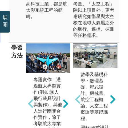
高科技工業，都是航
考量。「太空工程」
太與系統工程的範
除以上項目外，更考
疇。
慮研究如衛星與太空
展
梭在地球大氣層之外
開
的航行、遙控、探測
等任務需求。
學習
方法
數學及基礎科
電
專題實作：透
學：數理基
設
實驗分析：藉
過航太專題實
礎、程式設
製
由航太工程實
作(例如:無人
計、機械畫、
腦
驗之實際操作
飛行載具設計
航空工程概
業
驗證相關理
與製作)，與他
論、太空工程
軟
論，提高學習
人進行團隊合
概論等基礎課
先
興趣並累積航
作實作，除了
程。
及
太實務經驗。
考驗航太專業
計
本系實驗室包
圖解:程式設計