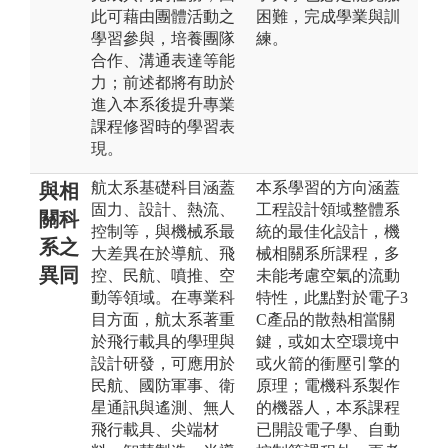
此可藉由團體活動之
困難，完成學業與訓
學習參與，培養團隊
練。
合作、溝通表達等能
力；前述都將有助於
進入本系後提升專業
課程修習時的學習表
現。
航太系基礎科目涵蓋
本系學習的方向涵蓋
與相
固力、設計、熱流、
工程設計領域整體系
關科
控制等，與機械系最
統的最佳化設計，機
系之
大差異在於導航、飛
械相關系所課程，多
異同
控、民航、噴推、空
未能考慮空氣的流動
動等領域。在專業科
特性，此點對於電子3
目方面，航太系著重
C產品的散熱相當關
於飛行載具的學理與
鍵，或如太空環境中
設計研發，可應用於
或火箭的衝壓引擎的
民航、國防軍事、衛
原理；電機科系製作
星通訊與遙測、無人
的機器人，本系課程
飛行載具、尖端材
已開設電子學、自動