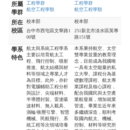
工程
學群
工程
學群
所屬
航空工程
學類
航空工程
學類
學群
校本部
校本部
所在
校區
台中市西屯區文華路1
251新北市淡水區英專
00號
路151號
航太與系統工程學系
本系秉持航空、太空
學系
主要以培育航太工
雙專業並重的教育理
特色
程、飛行控制、噴射
念，目前成為我國唯
推進、航太結構與材
一具有太空能量的私
料等領域之專業人才
立大學。課程分為基
為目標。此外，亦針
礎數理課程、航太專
對電腦輔助工程分析
業課程及核心課程，
與設計、尖端材料、
配合我國民與太空產
半導體封裝、雷達吸
業航發展，增加就業
波材料、無人載具、
管道。畢業生近年來
渦輪/衝壓引擎、智慧
多繼續深造，順利考
機械、民航飛行、系
取國內航太、機械、
統工程等次領域培養
控制、材料等研究所