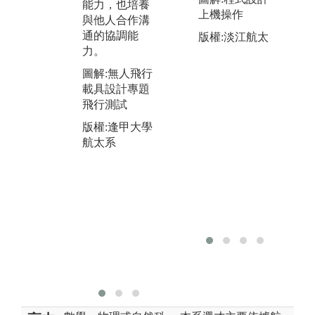
能力，也培養
腦
含風洞實驗
上機操作
與他人合作溝
析
室、控制與機
通的協調能
版權:淡江航太
腦
電系統實驗
力。
造
室、結構實驗
析
圖解:無人飛行
室、飛機及發
效
載具設計專題
動機實習室
設
飛行測試
等。
大
版權:逢甲大學
圖解:航太風洞
開
航太系
實驗
之
提
版權:逢甲大學
爭
航太系
圖
載
流
版
航