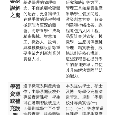
容易
基礎學理的物理概
研究和統計等方面。
誤解
念。不僅兼顧軟硬體
管理工具如精實生產
的配合，更會讓學生
幫助學生發掘問題、
之處
在動手做的過程對機
激發創意方案、解決
械原理有更深的體
問題和持續改善。課
會。將培養學生成為
程還包括人因工程、
精密機械、智慧加
品質計畫與管制、模
工、機器人、設備、
擬學、生產與供應鏈
與機械機構設計等重
管理、精實改善、設
要產業之創新創業與
施規劃等核心模組。
實務人才。
這些課程旨在提升學
生的營運效率，並使
其具備解決實際問題
的能力。
逢甲機電系與產業合
本系提供學士、碩士
學習
作，由學系開設校外
及博士等學位完整深
資源
專業實習課程，學生
造管道。規劃「學期
或補
可在暑期階段或是大
校外專業實習(一)、
充說
四學期或學年至企業
(二)、(三)」等專業選
進行實習，提前體驗
修課程，讓學生至產