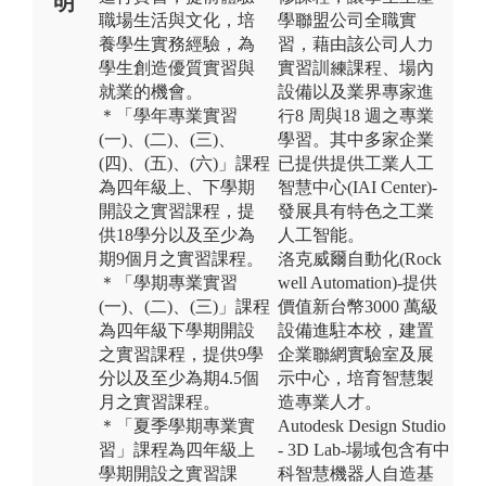
明
職場生活與文化，培
學聯盟公司全職實
養學生實務經驗，為
習，藉由該公司人力
學生創造優質實習與
實習訓練課程、場內
就業的機會。
設備以及業界專家進
＊「學年專業實習
行8 周與18 週之專業
(一)、(二)、(三)、
學習。其中多家企業
(四)、(五)、(六)」課程
已提供提供工業人工
為四年級上、下學期
智慧中心(IAI Center)-
開設之實習課程，提
發展具有特色之工業
供18學分以及至少為
人工智能。
期9個月之實習課程。
洛克威爾自動化(Rock
＊「學期專業實習
well Automation)-提供
(一)、(二)、(三)」課程
價值新台幣3000 萬級
為四年級下學期開設
設備進駐本校，建置
之實習課程，提供9學
企業聯網實驗室及展
分以及至少為期4.5個
示中心，培育智慧製
月之實習課程。
造專業人才。
＊「夏季學期專業實
Autodesk Design Studio
習」課程為四年級上
- 3D Lab-場域包含有中
學期開設之實習課
科智慧機器人自造基