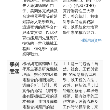
頂尖課程。將國際領
(Implement)、操作 (Op
先大廠如德國西門
erate)（合稱 CDIO）
子、美商洛克威爾及
實行聯貫性三大專
台達機器手臂等前延
題，整合統計、數據
知識融入教學環境。
科學與管理實務課
透過密切的產學合作
程，以系統化地培育
與產業實習，以此孕
學生專業核心能力。
育出能應用先進資訊
下載詳細資料
技術的下世代機械工
程師，強化學生的就
業即戰力。
機械與電腦輔助工程
工工是一門包含「自
學科
學系主要是研究機械
然、社會、工程與管
意涵
理論、數位控制及機
理｣的智慧整合型科
電整合的相關知識，
學，以工程的方法，
透由分析、設計、與
改善、創新管理；以
實作的過程，訓練學
管理的概念，尋求最
生有關機械工程的基
經濟、最有效率的工
本知識，達到具備機
作方法，改善流程及
電整合與應用的能
工作時間標準化，來