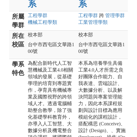
系
系
工程
學群
工程
學群
跨
管理
學群
所屬
機械工程
學類
工業管理
學類
學群
校本部
校本部
所在
校區
台中市西屯區文華路1
台中市西屯區文華路1
00號
00號
為配合新時代人工智
本系為培養學生具備
學系
慧機械及工業4.0相關
工業4.0人才所需之良
特色
領域的發展，從基礎
好團隊合作能力、自
學理的培育到專題實
我表達、雲端設計、
作，孕育具有機械專
大數據分析、以及解
業及國際視野的跨領
決問題與專案管理能
域人才。透過電腦輔
力，因此本系課程規
助整合教學，除了強
劃與設計目標為應用
化基礎學科教育外，
模組化的課程設計，
亦導入人工智慧、大
搭配構思 (Conceive)、
數據分析及機電整合
設計 (Design)、、實施