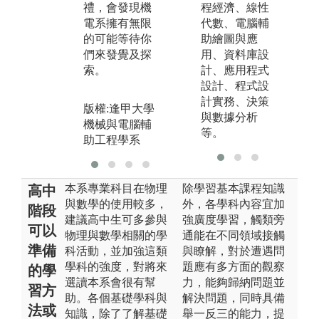
禮，會發現機
程經濟、線性
版
電系擁有無限
代數、電腦輔
機
的可能等待你
助繪圖與應
助
們來發覺及探
用、資料庫設
索。
計、應用程式
設計、程式設
計實務、決策
版權:逢甲大學
與數據分析
機械與電腦輔
等。
助工程學系
本系專業科目在物理
除學習基本課程知識
高中
與數學的使用較多，
外，各學科內容宜加
階段
建議高中生可多參與
強廣度學習，觸類旁
可以
物理與數學相關的學
通能在不同領域接觸
準備
科活動，並加強這類
與瞭解，對於遭遇問
學科的強度，對將來
題應有多方面的觀察
的學
選讀本系會很有幫
力，能夠歸納問題並
習方
助。各個基礎學科與
解決問題，同時具備
法或
知識，除了了解基礎
舉一反三的能力，提