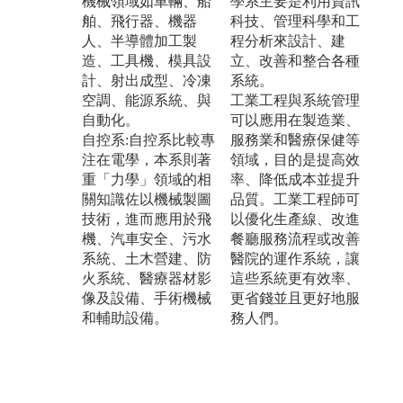
機械領域如車輛、船
學系主要是利用資訊
舶、飛行器、機器
科技、管理科學和工
人、半導體加工製
程分析來設計、建
造、工具機、模具設
立、改善和整合各種
計、射出成型、冷凍
系統。
空調、能源系統、與
工業工程與系統管理
自動化。
可以應用在製造業、
自控系:自控系比較專
服務業和醫療保健等
注在電學，本系則著
領域，目的是提高效
重「力學」領域的相
率、降低成本並提升
關知識佐以機械製圖
品質。工業工程師可
技術，進而應用於飛
以優化生產線、改進
機、汽車安全、污水
餐廳服務流程或改善
系統、土木營建、防
醫院的運作系統，讓
火系統、醫療器材影
這些系統更有效率、
像及設備、手術機械
更省錢並且更好地服
和輔助設備。
務人們。