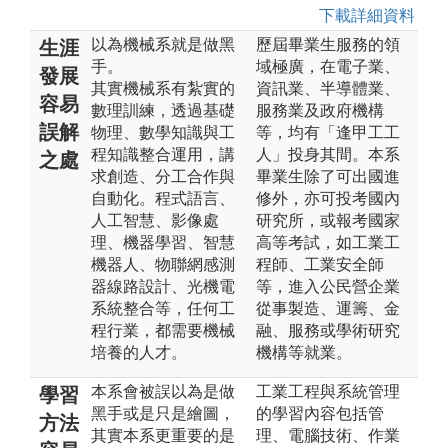
下載詳細資料
以為機械系就是做黑
歷屆畢業生服務的領
生涯
手。
域極廣，在電子業、
發展
其實機械系有紮實的
資訊業、半導體業、
容易
數理訓練，透過基礎
服務業及政府機構
誤解
物理、數學知識與工
等，均有「逢甲工工
程知識整合運用，講
人」投身其間。本系
之處
求創造、分工合作與
畢業生除了可出國進
自動化。程式語言、
修外，亦可投考國內
人工智慧、影像處
研究所，或報考國家
理、機器學習、智慧
高等考試，如工業工
機器人、物聯網感測
程師、工業安全師
器線路設計、光機電
等，進入公民營企業
系統整合等，任何工
從事製造、運籌、金
程行業，都需要機械
融、服務或學術研究
培養的人才。
機構等就業。
本系會被誤以為是做
工業工程與系統管理
學習
黑手或是只是繪圖，
的學習內容包括管
方法
其實本系更重要的是
理、電腦技術、作業