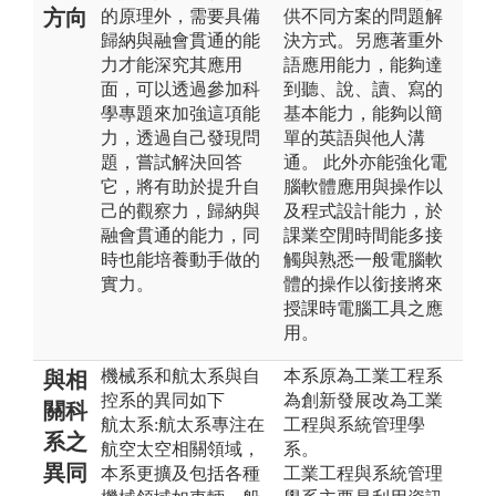
方向
的原理外，需要具備
供不同方案的問題解
歸納與融會貫通的能
決方式。另應著重外
力才能深究其應用
語應用能力，能夠達
面，可以透過參加科
到聽、說、讀、寫的
學專題來加強這項能
基本能力，能夠以簡
力，透過自己發現問
單的英語與他人溝
題，嘗試解決回答
通。 此外亦能強化電
它，將有助於提升自
腦軟體應用與操作以
己的觀察力，歸納與
及程式設計能力，於
融會貫通的能力，同
課業空閒時間能多接
時也能培養動手做的
觸與熟悉一般電腦軟
實力。
體的操作以銜接將來
授課時電腦工具之應
用。
機械系和航太系與自
本系原為工業工程系
與相
控系的異同如下
為創新發展改為工業
關科
航太系:航太系專注在
工程與系統管理學
系之
航空太空相關領域，
系。
異同
本系更擴及包括各種
工業工程與系統管理