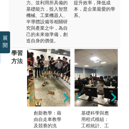
力。並利用所具備的
提升效率，降低成
基礎能力，投入智慧
本，是企業最愛的學
機械、工業機器人、
系。
半導體設備等相關研
究與產業之中，為自
己的未來做準備，創
展
造自身的價值。
開
學習
方法
實驗法:透過實
手
驗操作驗證理
透
論並進行探
機
討。
之
生
創新教學：藉
基礎科學與應
版權:逢甲大學
業
由自走車教學
用程式模組：
機械與電腦輔
用
及競賽的洗
工程統計、工
助工程學系