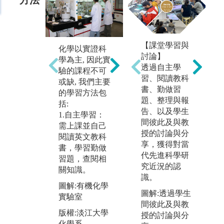
2.實驗：培養
3
【課堂學習與
化學以實證科
成為研究人才
在
討論】
學為主, 因此實
的準備，驗證
教
透過自主學
驗的課程不可
課本所學。
階
習、閱讀教科
或缺, 我們主要
級
書、勤做習
圖解:學習操作
的學習方法包
為
題、整理與報
基礎設備
括:
才
告、以及學生
1.自主學習：
版權:淡江大學
間彼此及與教
圖
需上課並自己
化學系
授的討論與分
核
閱讀英文教科
享，獲得對當
書，學習勤做
版
代先進科學研
習題，查閱相
化
究近況的認
關知識。
識。
圖解:有機化學
圖解:透過學生
實驗室
間彼此及與教
版權:淡江大學
授的討論與分
化學系