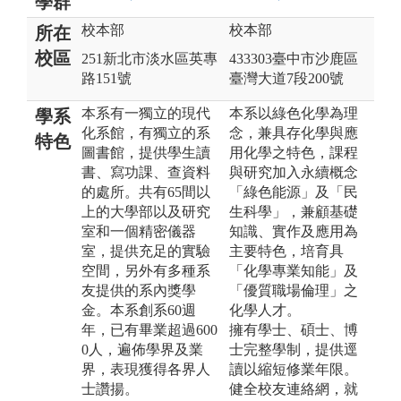
學群
校本部
校本部
所在
校區
251新北市淡水區英專
433303臺中市沙鹿區
路151號
臺灣大道7段200號
本系有一獨立的現代
本系以綠色化學為理
學系
化系館，有獨立的系
念，兼具存化學與應
特色
圖書館，提供學生讀
用化學之特色，課程
書、寫功課、查資料
與研究加入永續概念
的處所。共有65間以
「綠色能源」及「民
上的大學部以及研究
生科學」，兼顧基礎
室和一個精密儀器
知識、實作及應用為
室，提供充足的實驗
主要特色，培育具
空間，另外有多種系
「化學專業知能」及
友提供的系內獎學
「優質職場倫理」之
金。本系創系60週
化學人才。
年，已有畢業超過600
擁有學士、碩士、博
0人，遍佈學界及業
士完整學制，提供逕
界，表現獲得各界人
讀以縮短修業年限。
士讚揚。
健全校友連絡網，就