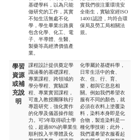
基礎學科，以為只能
實我們很注重環境安
做研究的工作，其實
全衛生，實驗室經ISO
不知生活無處不化
14001認證，均符合環
學，學生畢業出路廣
保局及勞工局相關法
包含化學、化工、電
規。
子、半導體、生醫、
製藥等高經濟價值產
業。
課程設計提供奠定學
化學屬於基礎科學，
學習
識涵養的基礎課程、
日常生活中的食、
資源
專業課程、跨領域的
衣、住、行、育、
或補
學分學程、實驗課
樂，都與它息息相
充說
程、專業實習課程，
關。例如我們希望衣
可進入教授團隊執行
服有不同的顏色，就
明
專題研究，強化實作
必須在衣料上塗覆染
的化學及儀器操作能
料，染料本身即是化
力。可5年取得碩士學
合物，製造染料是一
位，超過80%的畢業生
種化學技術；此外，
順利投入半導體及化
我們還希望衣服看起