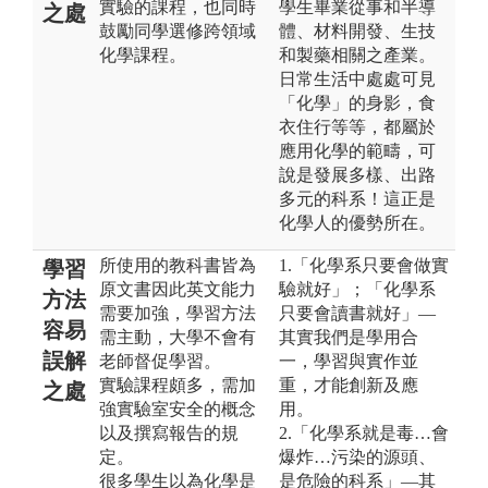
實驗的課程，也同時
學生畢業從事和半導
之處
鼓勵同學選修跨領域
體、材料開發、生技
化學課程。
和製藥相關之產業。
日常生活中處處可見
「化學」的身影，食
衣住行等等，都屬於
應用化學的範疇，可
說是發展多樣、出路
多元的科系！這正是
化學人的優勢所在。
所使用的教科書皆為
1.「化學系只要會做實
學習
原文書因此英文能力
驗就好」；「化學系
方法
需要加強，學習方法
只要會讀書就好」—
容易
需主動，大學不會有
其實我們是學用合
誤解
老師督促學習。
一，學習與實作並
實驗課程頗多，需加
重，才能創新及應
之處
強實驗室安全的概念
用。
以及撰寫報告的規
2.「化學系就是毒…會
定。
爆炸…污染的源頭、
很多學生以為化學是
是危險的科系」—其