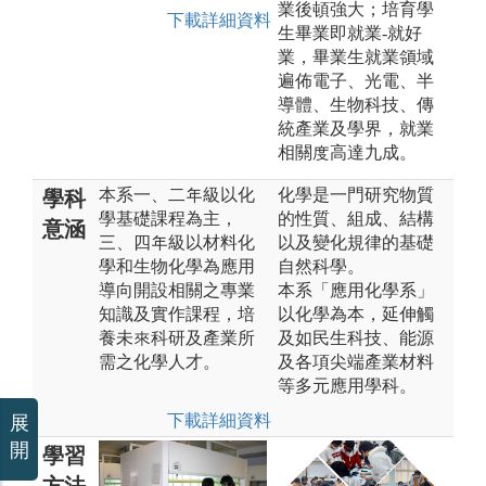
業後頓強大；培育學
下載詳細資料
生畢業即就業-就好
業，畢業生就業領域
遍佈電子、光電、半
導體、生物科技、傳
統產業及學界，就業
相關度高達九成。
本系一、二年級以化
化學是一門研究物質
學科
學基礎課程為主，
的性質、組成、結構
意涵
三、四年級以材料化
以及變化規律的基礎
學和生物化學為應用
自然科學。
導向開設相關之專業
本系「應用化學系」
知識及實作課程，培
以化學為本，延伸觸
養未來科研及產業所
及如民生科技、能源
需之化學人才。
及各項尖端產業材料
等多元應用學科。
下載詳細資料
展
開
學習
方法