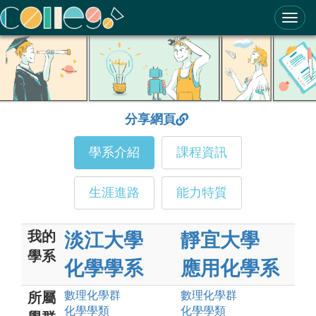
ColleGo! 大學選才與高中育才輔助系統
分享網頁
學系介紹
課程資訊
生涯進路
能力特質
我的
淡江大學
靜宜大學
學系
化學學系
應用化學系
數理化
學群
數理化
學群
所屬
化學
學類
化學
學類