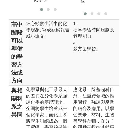
享
細心觀察生活中的化
1.
高中
學現象, 寫成觀察報告
提早學習時間規劃及
階段
或小論文
管理能力。
可以
2.
準備
多方面學習。
的學
習方
法或
方向
化學系與化工系最大
應化系，除基礎科目
與相
的差異在於化學系強
外，注重跨領域的應
關科
調化學的基礎理論，
用課程，強調與產業
系之
企圖將學生培養成一
的結合及應用。以學
異同
個化學家，而化工系
習奈米、材料、生物
將學生訓練成為一個
等學科為輔，在分子
工程師，學習的是當
的觀點來操控其結構