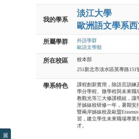
淡江大學
我的學系
歐洲語文學系西
外語
學群
所屬學群
歐語文
學類
校本部
所在校區
251新北市淡水區英專路151
課程創新實用，除語言訓練
學系特色
學分學程、微學程與未來職
教觀光等三大修課模組，讓
牙姊妹校研修一年，暑期安
暨兩岸姊妹校及歐盟Erasm
習，建立學生未來職場專業
才。
展