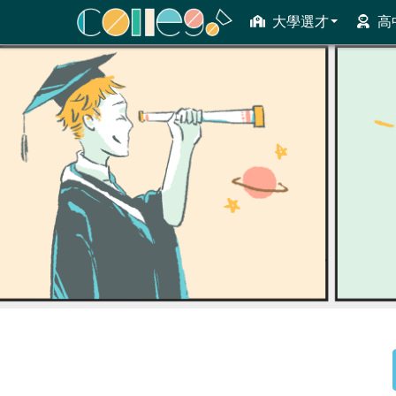
大學選才
高
ColleGo! 大學選才與高中育才輔助系統