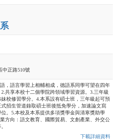
系
莊區中正路510號
妹語，語言學習上相輔相成，德語系同學可望在四年
2.共享本校十二個學院跨領域學習資源。3.三年級
妹校修習學分。4.本系設有碩士班，三年級起可預
正式招生管道錄取碩士班後抵免學分，加速論文寫
位。5.本校及本系提供多項獎學金與清寒獎助學
就業方向：語文教育、國際貿易、文創產業、外交公
等。
下載詳細資料