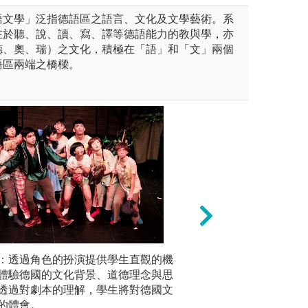
語文學」泛指德語區之語言、文化及文學藝術。系
在於聽、說、讀、寫、譯等德語能力的教與學，亦
德、奧、瑞）之文化，積極在「語」和「文」兩個
語區兩端之橋樑。
：結合文學、藝術、歷史與文
：透過角色的扮演提供學生直觀的機
多元培育跨域學習
小組討論
理職涯講座、文化導覽、學術
體驗德國的文化背景、道德理念與思
學程、微學程與未
形式，讓
享、互動學習，厚植人文素
透過對劇本的理解，學生將對德國文
商務高科技、文教
能力，提
文化教室「書香、酒香、咖啡
的體會。
習發展。
感和合作