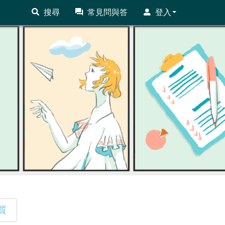
搜尋
常見問與答
登入
質