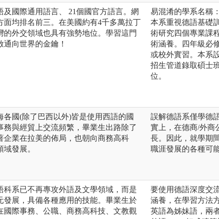
及國際通用語言、 21個國官方語言。網
易混淆的學系名稱
方面均排名前三。在美國約有4千多萬拉丁
本系重視德語基礎
灣的外交領域也具有強勢地位。學習這門
術研究四個專業課
啟通向世界的金鑰！
術涵養。四年級必
或校外實習。本系
招生管道錄取碩士
位。
各國(除了巴西以外)皆是使用西語的國
誤解德語系僅學德
事務與經貿上交流頻繁，畢業生出路除了
實上，在德商/外
著企業在拉美的佈局，也朝向商務高科
長。因此，就學期
領域發展。
職涯發展的各種可
語科系已不再專攻外語及文學領域，而是
要使用德語深度交
元發展，具備各種應用的技能。畢業生於
涵養，在學習方法
在國際事務、公職、商務高科技、文教觀
英語為姊妹語，兩