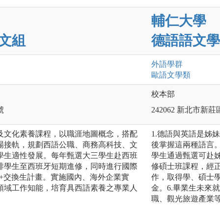
輔仁大學
文組
德語語文學
外語
學群
歐語文
學類
校本部
號
242062 新北市新
及文化素養課程，以職涯地圖概念，搭配
1.德語與英語是姊
場接軌，規劃西語公職、商務高科技、文
後掌握這兩種語言。
學生適性發展。每年甄選大三學生赴西班
學生通過甄選可赴姊
排學生至西班牙短期進修，同時進行國際
修碩士班課程，經
us+交換生計畫。實施國內、海外企業實
作，取得學、碩士學
領域工作知能，培育具西語素養之專業人
金。6.畢業生未來
職、觀光旅遊產業