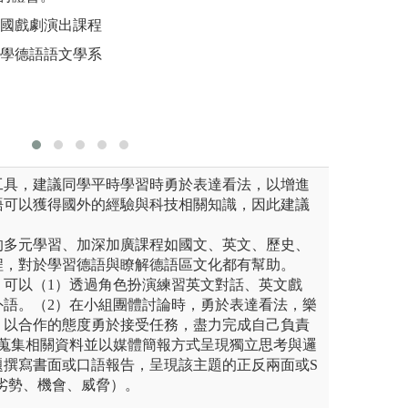
習、創意創業教學實踐基地，
德國戲劇演出課程
圖解:多元跨域職
圖解:例如
隊合作，自主學習產業行銷經
大學德語語文學系
版權:淡江大學歐
版權:輔仁
學習
洲語文學系西文組
工具，建議同學平時學習時勇於表達看法，以增進
語可以獲得國外的經驗與科技相關知識，因此建議
。
的多元學習、加深加廣課程如國文、英文、歷史、
程，對於學習德語與瞭解德語區文化都有幫助。
，可以（1）透過角色扮演練習英文對話、英文戲
外語。（2）在小組團體討論時，勇於表達看法，樂
，以合作的態度勇於接受任務，盡力完成自己負責
動蒐集相關資料並以媒體簡報方式呈現獨立思考與邏
題撰寫書面或口語報告，呈現該主題的正反兩面或S
劣勢、機會、威脅）。