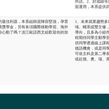
外語。2、好成績
面運用，本系提供
的最佳利器，本系組師資陣容堅強，孕育
1、未來就業趨勢
饋獎學金，另有各項國際移動學習、海外
域、輔系或雙主修
你心動了嗎？淡江歐語西文組歡迎你的加
導向，且多為小組
程期待同學主動學習與
供同學透過線上課程
德語機會，或是同
可依主科及第二專
或赴德、奧、瑞、