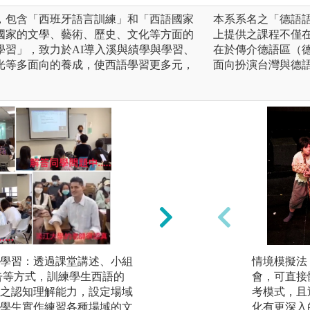
，包含「西班牙語言訓練」和「西語國家
本系系名之「德語
國家的文學、藝術、歷史、文化等方面的
上提供之課程不僅
學習」，致力於AI導入溪與績學與學習、
在於傳介德語區（
光等多面向的養成，使西語學習更多元，
面向扮演台灣與德
學習：透過課堂講述、小組
文化素養自主學習
情境模擬法
告等方式，訓練學生西語的
化等選修課程，辦
會，可直接
之認知理解能力，設定場域
演講等活動經驗分
考模式，且
學生實作練習各種場域的文
養。以西文組三間
化有更深入