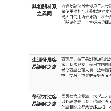
西班牙語位居全球第二大母語
與相關科系
路使用率和全球受歡迎程度
之異同
裔人口使用西班牙語，在台
「關鍵外語」，掌握為你開
西班牙、拉丁美洲和加勒比海
生涯發展容
家。我國與拉丁美洲在國際
易誤解之處
考取西語公職人員，近年隨
技、文教、旅遊觀光等多元
因應社會之變遷，大學之外
學習方法容
以外語專長出發，讓學生多
易誤解之處
外語相關之行業皆能生根，