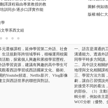
翻譯課程藉由專業教授的教
香」，作為自主學
圖解:例如
培訓同步/逐步口譯實作能
培養學生與業界團
版權:輔仁
營能力。
教學
圖解:三香文化自主
語文學系西文組
版權:淡江大學歐
多元選修課程，延伸學習第二外語、社會
一、語言是溝通的
、生活規劃等跨領域學科，積極運用校園
溝通能力。透過外
項活動，探索個人興趣和累積學習歷程。
同學平時多方閱讀
外語學習資源，建議有興趣的高中學生可
二、高中語文相關
或觀看西語學習或西語國家文化、藝術、
地理與文化相關課
utube頻道、Netflix影片、Vlog影像
三、學習方法方面
等，建立與西語世界的聯想與對話。
劇，讓自己習慣說
於接受不同的看法
的部份。（3）主
輯分析，例如依主
WOT分析（優勢、