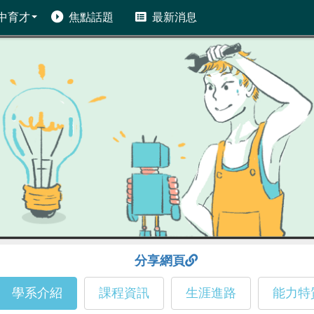
中育才
焦點話題
最新消息
分享網頁
學系介紹
課程資訊
生涯進路
能力特