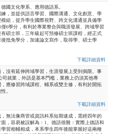
：德國文化學系、應用德語系。
訓練，並提供語言學習、國際溝通、文化創意、學
程模組，提升學生國際視野、跨文化溝通並具備學
修僅6學分，有利於專業整合與職涯發展、跨域學習
設有碩士班，三年級起可預修碩士班課程，經正式
班後抵免學分，加速論文寫作，取得學、碩士學
下載詳細資料
語，沒有延伸跨域學習，生涯發展上受到侷限。事
商公司就業，外語是基本門檻，業務上仍須其他專
間，應修習跨域課程、輔系或雙主修，有利於開拓
能性。
下載詳細資料
流，無法像商管或資訊科系短期速成，需經四年的
方面，容易被誤解為：1、德語很難：實際上德語和
者學習相輔相成，本系學生四年後能掌握好這兩種