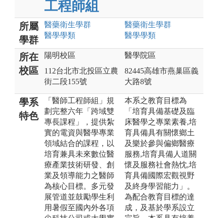
工程師組
醫藥衛生
學群
醫藥衛生
學群
所屬
醫學
學類
醫學
學類
學群
陽明校區
醫學院區
所在
校區
112台北市北投區立農
82445高雄市燕巢區義
街二段155號
大路8號
「醫師工程師組」規
本系之教育目標為
學系
劃完整六年「跨域雙
「培育具備基礎及臨
特色
專長課程」，提供紮
床醫學之專業素養,培
實的電資與醫學專業
育具備具有關懷鄉土
領域結合的課程，以
及樂於參與偏鄉醫療
培育兼具未來數位醫
服務,培育具備人道關
療產業技術研發、創
懷及服務社會熱忱,培
業及領導能力之醫師
育具備國際宏觀視野
為核心目標。多元發
及終身學習能力」。
展管道並鼓勵學生利
為配合教育目標的達
用暑假至國內外各項
成，及基於學系設立