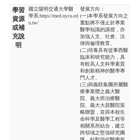
國立陽明交通大學醫
發展方向：
學習
學系:https://med.nycu.ed
(一)本學系發展方向之
資源
u.tw/
重點將不僅止於專業
或補
醫學知識的講授，亦
充說
加強人文、社會、法
律與倫理教育。
明
(二)培養具有從事西醫
臨床和研究能力，具
有較高人文科學素質
和創新精神的醫學專
門人才。
(三)與義联集團所屬醫
療事業體之義大醫
院、義大癌治療醫
院、義大大昌醫院策
略聯盟，並與本校生
命科學及醫學工程等
相關系所結合，建立
跨領域之堅強研究團
隊，針對現代醫學所