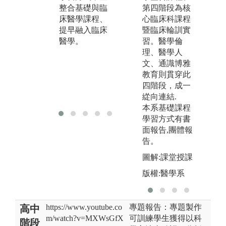
整合基礎與臨
ans and Societ
第四階段為核
可
床醫學課程、
y)，以及段考
心臨床科課程
的
提早融入臨床
測驗。講堂授
暨臨床輪訓實
醫學。
課及實驗課程
習。醫學倫
涵蓋各學習區
理、醫學人
段之核心概
文、通識博雅
念， 作為瞭解
教育則貫穿此
臨床病案之基
四階段，成一
礎知識。
緃向連結.
本系基礎課程
學習方式有書
面報告,團體報
告。
圖解:課堂授課
版權:醫學系
https://www.youtube.co
專題報告：專題製作
高中
m/watch?v=MXWsGfX
可訓練學生獲得以科
階段