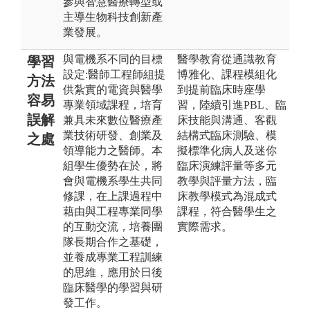
參與智慧醫療轉型或
主導生物科技創新產
業發展。
與電機系不同的目標
醫學教育從通識教育
學習
設定:醫師工程師組提
博雅化、課程模組化
方法
供紮實的電資與醫學
到提前臨床時座學
容易
專業領域課程，培育
習，陸續引進PBL、臨
誤解
兼具未來數位醫療產
床技能與溝通、客觀
業技術研發、創業及
結構式臨床測驗、模
之處
領導能力之醫師。本
擬標準化病人及迷你
組學生優勢在於，將
臨床演練評量等多元
會與電機系學生共同
教學與評量方法，臨
修課，在上課過程中
床教學模式為混成式
藉由與工程專業同學
課程，符合醫學生之
的互動交流，培養團
實際需求。
隊長期合作之基礎，
並養成專業工程訓練
的思維，應用於日後
臨床醫學的學習與研
發工作。