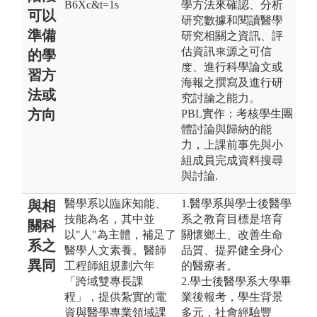
B6Xc&t=1s
學方法來確認、分析
可以
研究數據和閱讀醫學
準備
研究相關之資訊、評
估資訊來源之可信
的學
度、進行科學論文或
習方
海報之撰寫及進行研
法或
究討論之能力。
方向
PBL實作：考核學生團
體討論與歸納的能
力，上課前事先與小
組成員完成資料搜尋
與討論.
醫學系以臨床知能、
1.醫學系與學士後醫學
與相
技能為名，其中並
系之教育目標是培育
關科
以"人"為主體，補足了
關懷鄉土、改善生命
系之
醫學人文素養。醫師
品質、提昇健全身心
異同
工程師組規劃六年
的醫療者。
「跨域雙專長課
2.學士後醫學系大學畢
程」，提供紮實的電
業後報考，學生背景
資與醫學專業領域課
多元，社會經驗豐