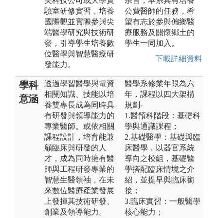
尖科技公司或大學實
宗旨，本系具有培養
驗室研修實習，培養
公費醫師的任務，希
國際觀並實際參與尖
望有志於參與偏鄉醫
端醫學研究與技術研
療服務及關懷鄉土的
發，引導學生培養數
學生一同加入。
位醫學與智慧醫療研
下載詳細資料
發能力。
透過學習醫學與電資
醫學系修業年限為六
學科
相關知識、技能以培
年，課程以四大架構
意涵
養雙專長成為同時具
規劃-
有研發與領導能力的
1.醫預科階段：基礎科
專業醫師。或依相關
學與通識課程；
課程設計，培育能兼
2.基礎醫學：基礎與臨
顧臨床與研發的人
床醫學，以器官系統
才，成為同時擁有醫
導向之模組，基礎醫
師與工程研發專業的
學搭配臨床情境之介
智慧生醫領袖，在未
紹，並提早與臨床銜
來數位醫療產業發展
接；
上發揮其技術研發、
3.臨床實習：一般醫學
創業及領導能力。
核心能力；