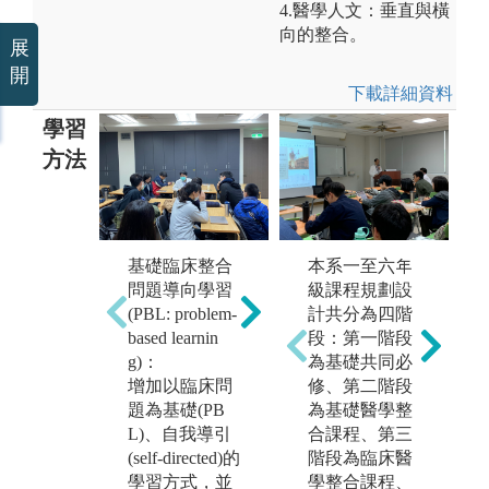
4.醫學人文：垂直與橫
向的整合。
展
開
下載詳細資料
學習
方法
基礎臨床整合
課堂講授:課程
本系一至六年
自
問題導向學習
包含數個學習
級課程規劃設
過
(PBL: problem-
區段(learning bl
計共分為四階
的
based learnin
ocks)，每一區
段：第一階段
深
g)：
段包含數週之
為基礎共同必
隊
增加以臨床問
授課及問題導
修、第二階段
工
題為基礎(PB
向學習PBL病
為基礎醫學整
來
L)、自我導引
案討論，並且
合課程、第三
身
(self-directed)的
融入適度之醫
階段為臨床醫
獨
學習方式，並
病關係(Physici
學整合課程、
決