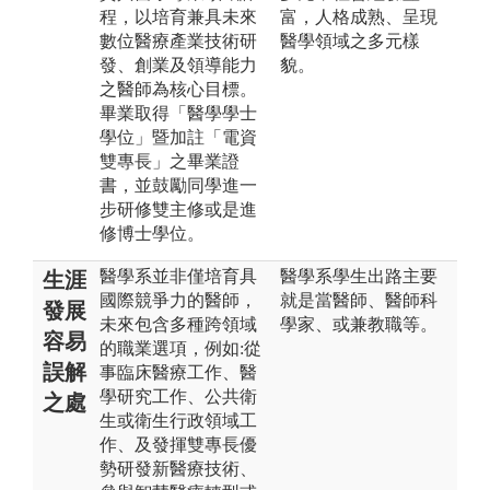
程，以培育兼具未來
富，人格成熟、呈現
數位醫療產業技術研
醫學領域之多元樣
發、創業及領導能力
貌。
之醫師為核心目標。
畢業取得「醫學學士
學位」暨加註「電資
雙專長」之畢業證
書，並鼓勵同學進一
步研修雙主修或是進
修博士學位。
醫學系並非僅培育具
醫學系學生出路主要
生涯
國際競爭力的醫師，
就是當醫師、醫師科
發展
未來包含多種跨領域
學家、或兼教職等。
容易
的職業選項，例如:從
誤解
事臨床醫療工作、醫
學研究工作、公共衛
之處
生或衛生行政領域工
作、及發揮雙專長優
勢研發新醫療技術、