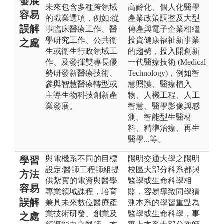
發展
未來包含多種跨領域
高齡化、個人化醫學
容易
的職業選項，例如:從
產業政策調整及大型
誤解
事臨床醫療工作、醫
傳產與電子企業相繼
學研究工作、公共衛
投資健康福祉新事業
之處
生或衛生行政領域工
的趨勢，投入開創新
作、及發揮雙專長優
一代醫療技術 (Medical
勢研發新醫療技術、
Technology)，例如智
參與智慧醫療轉型或
慧照護、醫療植入
主導生物科技創新產
物、人機工程、人工
業發展。
智慧、醫學影像與感
測、智能型生醫材
料、精準治療、再生
醫學...等。
與電機系不同的目標
陽明交通大學之陽明
學習
設定:醫師工程師組提
校區大部分科系都與
方法
供紮實的電資與醫學
醫學或生命科學相
容易
專業領域課程，培育
關，容易導致同學猜
誤解
兼具未來數位醫療產
測本系的學習重點為
業技術研發、創業及
醫學或生命科學，事
之處