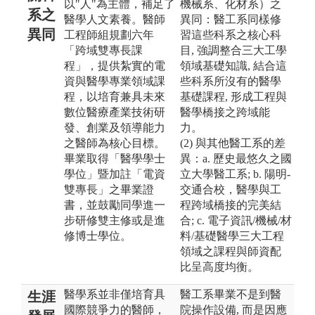
以"人"為主體，補足了
機械系、化材系）之
系之
醫學人文素養。醫師
異同：醫工系同樣修
異同
工程師組規劃六年
習這些科系之核心科
「跨域雙專長課
目, 強調整合三大工學
程」，提供紮實的電
領域基礎知識, 結合這
資與醫學專業領域課
些科系所沒有的醫學
程，以培育兼具未來
基礎課程, 形成工程與
數位醫療產業技術研
醫學橋接之跨域能
發、創業及領導能力
力。
之醫師為核心目標。
(2) 與其他醫工系的差
畢業取得「醫學學士
異：a. 歷史最悠久之國
學位」暨加註「電資
立大學醫工系; b. 陽明-
雙專長」之畢業證
交通合校，醫學與工
書，並鼓勵同學進一
程跨域橋接的完美結
步研修雙主修或是進
合; c. 電子資訊/機械/材
修博士學位。
料/基礎醫學三大工程
領域之課程與師資配
比呈高度均衡。
醫學系並非僅培育具
醫工系畢業不是到醫
生涯
國際競爭力的醫師，
院操作設備, 而是因應