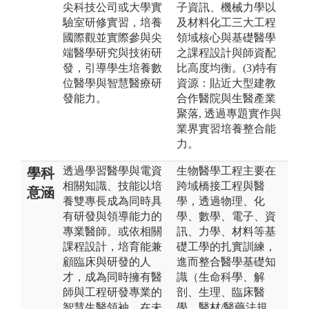
尖科技公司或大學實
子資訊、機械力學以
驗室研修實習，培養
及材料化工三大工程
國際觀並實際參與尖
領域核心與基礎醫學
端醫學研究與技術研
之課程設計與師資配
發，引導學生培養數
比高度均衡。(3)特有
位醫學與智慧醫療研
資源：貼近大型建教
發能力。
合作醫院與生醫產業
聚落, 透過專題實作與
業界實習培養整合能
力。
透過學習醫學與電資
生物醫學工程主要在
學科
相關知識、技能以培
跨域橋接工程與醫
意涵
養雙專長成為同時具
學，透過物理、化
有研發與領導能力的
學、數學、電子、資
專業醫師。或依相關
訊、力學、材料等基
課程設計，培育能兼
礎工學的扎實訓練，
顧臨床與研發的人
進而整合醫學基礎知
才，成為同時擁有醫
識（生命科學、解
師與工程研發專業的
剖、生理、臨床醫
智慧生醫領袖，在未
學、醫材/醫藥法規