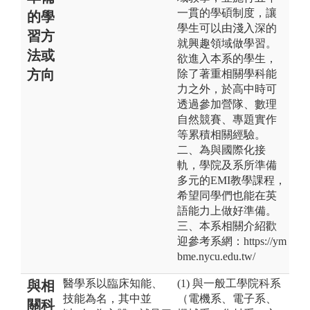
一貫的學碩制度，讓
的學
學生可以由淺入深的
習方
就興趣領域做學習。
法或
欲進入本系的學生，
方向
除了著重相關學科能
力之外，於高中時可
透過參加營隊、數理
自然競賽、專題實作
等累積相關經驗。
二、為與國際化接
軌，學院及系所準備
多元的EMI教學課程，
希望同學們也能在英
語能力上做好準備。
三、本系相關介紹歡
迎參考系網：https://ym
bme.nycu.edu.tw/
醫學系以臨床知能、
(1) 與一般工學院科系
與相
技能為名，其中並
（電機系、電子系、
關科