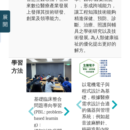
來數位醫療產業發展
），形成跨域能力，
上發揮其技術研發、
讓工程知識技術能夠
展
創業及領導能力。
精進保健、預防、診
開
斷、治療、照護與輔
具之學術研究以及技
術發展, 為人類健康福
祉的優化提出更好的
解方。
學習
方法
以電機電子與
程式設計為基
礎，根據醫療
基礎臨床整合
課堂講授:課程
自
需求設計合適
問題導向學習
包含數個學習
過
的儀器與管理
(PBL: problem-
區段(learning bl
的
系統；例如超
based learnin
ocks)，每一區
深
音波麻醉針、
g)：
段包含數週之
隊
核磁造影(MR