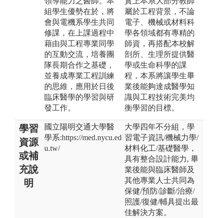
領導能力之醫師。本
實上本系大部分教師
組學生優勢在於，將
屬於工程背景，不論
會與電機系學生共同
電子、機械或材料科
修課，在上課過程中
學各領域都有專精的
藉由與工程專業同學
師資，再搭配本校解
的互動交流，培養團
剖所、生理所提供醫
隊長期合作之基礎，
學或生命科學的課
並養成專業工程訓練
程，本系將讓學生畢
的思維，應用於日後
業後能夠達成醫學知
臨床醫學的學習與研
識與工程技術完美均
發工作。
衡學習的目標。
國立陽明交通大學醫
大學四年不分組，學
學習
學系:https://med.nycu.ed
習電子資訊/機械力學/
資源
u.tw/
材料化工/基礎醫學，
或補
具有整合設計能力, 畢
充說
業後能與臨床醫師及
其他專業人士共同為
明
保健/預防/診斷/治療/
照護/復健/輔具提出最
佳解決方案。