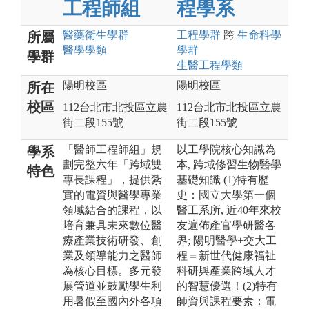
工程師組
程學系
醫藥衛生
學群
工程
學群
跨
生命科學
所屬
醫學
學類
學群
學群
生醫工程
學類
陽明校區
陽明校區
所在
校區
112台北市北投區立農
112台北市北投區立農
街二段155號
街二段155號
「醫師工程師組」規
以工學院核心知識為
學系
劃完整六年「跨域雙
本, 跨域修習生物醫學
特色
專長課程」，提供紮
基礎知識 (1)特有歷
實的電資與醫學專業
史：國立大學第一個
領域結合的課程，以
醫工系所, 近40年來校
培育兼具未來數位醫
友遍佈產官學研醫各
療產業技術研發、創
界; 陽明醫學+交大工
業及領導能力之醫師
程＝新世代健康福祉
為核心目標。多元發
科研與產業跨域人才
展管道並鼓勵學生利
的智慧優選！(2)特有
用暑假至國內外各項
師資與課程要素：電