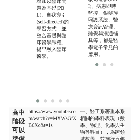
增加以臨床問
授課及問題導
工
I)、病患即時
題為基礎(PB
向學習PBL病
來
監控、銀髮族
L)、自我導引
案討論，並且
身
照護系統、醫
(self-directed)的
融入適度之醫
獨
療資訊管理、
學習方式，並
病關係(Physici
決
聽覺與溝通輔
整合基礎與臨
ans and Societ
可
具等，都是醫
床醫學課程、
y)，以及段考
的
學電子常見的
提早融入臨床
測驗。講堂授
應用。
醫學。
課及實驗課程
涵蓋各學習區
段之核心概
念， 作為瞭解
臨床病案之基
礎知識。
https://www.youtube.co
一、醫工系著重本系
高中
m/watch?v=MXWsGfX
相關的學科表現（數
階段
B6Xc&t=1s
學、物理、化學與生
可以
物等科目），為跨領
準備
域教學，並施行五年