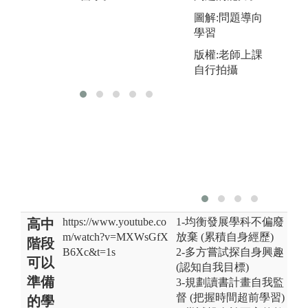
涵蓋各學習區
圖解:問題導向
段之核心概
學習
念， 作為瞭解
版權:老師上課
臨床病案之基
自行拍攝
礎知識。
https://www.youtube.co
1-均衡發展學科不偏廢
高中
m/watch?v=MXWsGfX
放棄 (累積自身經歷)
階段
B6Xc&t=1s
2-多方嘗試探自身興趣
可以
(認知自我目標)
準備
3-規劃讀書計畫自我監
督 (把握時間超前學習)
的學