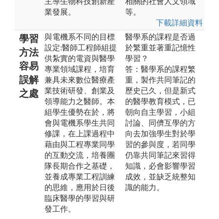
主導生物科技創新產
相關的社會人文領域
業發展。
等。
下載詳細資料
與電機系不同的目標
醫學系的課程是否過
學習
設定:醫師工程師組提
於繁重並著重記憶性
方法
供紮實的電資與醫學
學習？
容易
專業領域課程，培育
答：醫學系的課程繁
誤解
兼具未來數位醫療產
重，製作共同筆記的
業技術研發、創業及
歷史已久，但是新式
之處
領導能力之醫師。本
的醫學教育模式，已
組學生優勢在於，將
朝向自主學習，小組
會與電機系學生共同
討論、同儕互學的方
修課，在上課過程中
向去加強學生對於學
藉由與工程專業同學
習的參與度，若同學
的互動交流，培養團
仍靠共同筆記來習得
隊長期合作之基礎，
知識，必會影響學習
並養成專業工程訓練
成效，並缺乏統整知
的思維，應用於日後
識的能力。
臨床醫學的學習與研
發工作。