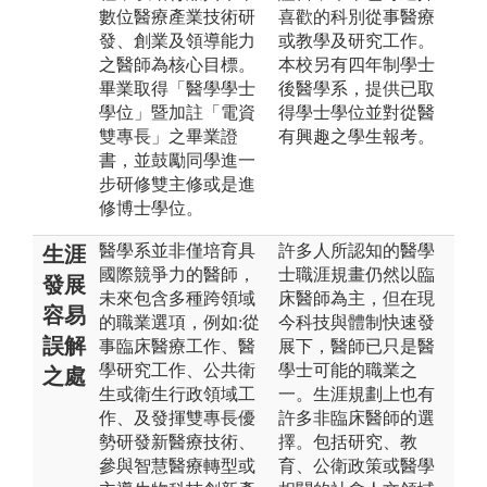
數位醫療產業技術研
喜歡的科別從事醫療
發、創業及領導能力
或教學及研究工作。
之醫師為核心目標。
本校另有四年制學士
畢業取得「醫學學士
後醫學系，提供已取
學位」暨加註「電資
得學士學位並對從醫
雙專長」之畢業證
有興趣之學生報考。
書，並鼓勵同學進一
步研修雙主修或是進
修博士學位。
醫學系並非僅培育具
許多人所認知的醫學
生涯
國際競爭力的醫師，
士職涯規畫仍然以臨
發展
未來包含多種跨領域
床醫師為主，但在現
容易
的職業選項，例如:從
今科技與體制快速發
誤解
事臨床醫療工作、醫
展下，醫師已只是醫
學研究工作、公共衛
學士可能的職業之
之處
生或衛生行政領域工
一。生涯規劃上也有
作、及發揮雙專長優
許多非臨床醫師的選
勢研發新醫療技術、
擇。包括研究、教
參與智慧醫療轉型或
育、公衛政策或醫學