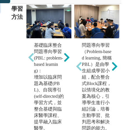
學習
方法
問題導向學習
T
基礎臨床整合
課堂講授:課程
自
（Problem-base
a
問題導向學習
包含數個學習
過
d learning, 簡稱
(PBL: problem-
區段(learning bl
的
PBL）是由學
based learnin
ocks)，每一區
深
生組成學習小
g)：
段包含數週之
隊
組，配合整合
增加以臨床問
授課及問題導
工
式Block課程，
題為基礎(PB
向學習PBL病
來
以情境化的教
L)、自我導引
案討論，並且
身
案為核心，引
(self-directed)的
融入適度之醫
獨
導學生進行小
學習方式，並
病關係(Physici
決
組討論，培養
整合基礎與臨
ans and Societ
可
主動學習、批
床醫學課程、
y)，以及段考
的
判思考和解決
提早融入臨床
測驗。講堂授
問題的能力。
醫學。
課及實驗課程