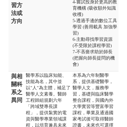
4-嘗試投身於更高的教
習方
育機構 (吸收額外知識
法或
收穫)
方向
5-透過手邊的數位工具
學習 (善用載具 加強學
習)
6-主動尋找學習資源
(不受限於課程學習)
7-不吝嗇求助於師長
(把握向師長提問的機
會)
醫學系以臨床知能、
本系為六年制醫學
與相
技能為名，其中並
系，提供基礎醫學，
關科
以"人"為主體，補足了
醫學人文，服務學
系之
醫學人文素養。醫師
習，基礎與臨床醫學
異同
工程師組規劃六年
整合課程，與國內外
「跨域雙專長課
大學實習等豐富學習
程」，提供紮實的電
課程，畢業及通過國
資與醫學專業領域課
家考試後可取得醫師
程，以培育兼具未來
證書，未來也可選擇