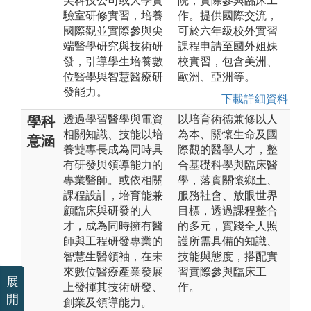
尖科技公司或大學實
院，實際參與臨床工
驗室研修實習，培養
作。提供國際交流，
國際觀並實際參與尖
可於六年級校外實習
端醫學研究與技術研
課程申請至國外姐妹
發，引導學生培養數
校實習，包含美洲、
位醫學與智慧醫療研
歐洲、亞洲等。
發能力。
下載詳細資料
透過學習醫學與電資
以培育術德兼修以人
學科
相關知識、技能以培
為本、關懷生命及國
意涵
養雙專長成為同時具
際觀的醫學人才，整
有研發與領導能力的
合基礎科學與臨床醫
專業醫師。或依相關
學，落實關懷鄉土、
課程設計，培育能兼
服務社會、放眼世界
顧臨床與研發的人
目標，透過課程整合
才，成為同時擁有醫
的多元，實踐全人照
師與工程研發專業的
護所需具備的知識、
智慧生醫領袖，在未
技能與態度，搭配實
來數位醫療產業發展
習實際參與臨床工
展
上發揮其技術研發、
作。
開
創業及領導能力。