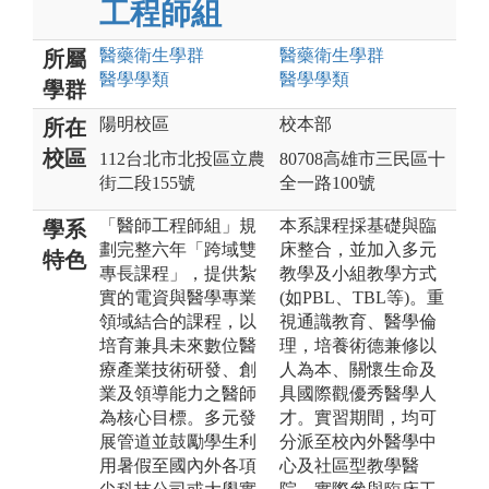
工程師組
醫藥衛生
學群
醫藥衛生
學群
所屬
醫學
學類
醫學
學類
學群
陽明校區
校本部
所在
校區
112台北市北投區立農
80708高雄市三民區十
街二段155號
全一路100號
「醫師工程師組」規
本系課程採基礎與臨
學系
劃完整六年「跨域雙
床整合，並加入多元
特色
專長課程」，提供紮
教學及小組教學方式
實的電資與醫學專業
(如PBL、TBL等)。重
領域結合的課程，以
視通識教育、醫學倫
培育兼具未來數位醫
理，培養術德兼修以
療產業技術研發、創
人為本、關懷生命及
業及領導能力之醫師
具國際觀優秀醫學人
為核心目標。多元發
才。實習期間，均可
展管道並鼓勵學生利
分派至校內外醫學中
用暑假至國內外各項
心及社區型教學醫