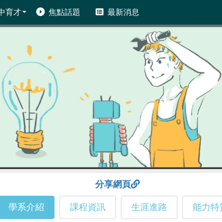
中育才
焦點話題
最新消息
分享網頁
學系介紹
課程資訊
生涯進路
能力特