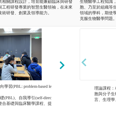
依相關課程設計，培育能兼顧臨床與研發
生物醫學工程知識
與工程研發專業的智慧生醫領袖，在未來
胞、乃至於組織等
技術研發、創業及領導能力。
領域的學科，期使
克服生物醫學問題
BL: problem-based le
課堂講授:課程包含數個學
理論課程：
s)，每一區段包含
胞與分子生
L)、自我導引(self-direc
L病案討論，並且融入適
言、生理學
並整合基礎與臨床醫學課程、提
and Society
程涵蓋各學習區段
案之基礎知識。