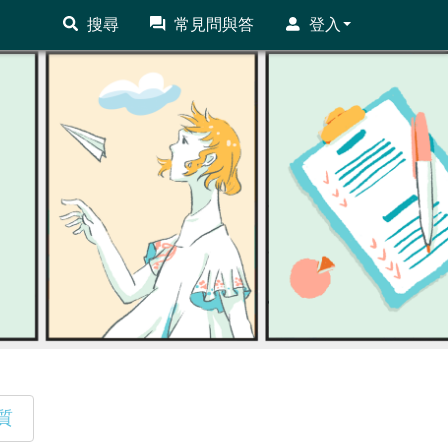
搜尋
常見問與答
登入
質