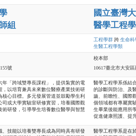
學
國立臺灣大
師組
醫學工程學
工程
學群
跨
生命科
生醫工程
學類
校本部
55號
10617臺北市大安
六年「跨域雙專長課程」，提供紮實的電
醫學工程學系係結
程，以培育兼具未來數位醫療產業技術研
的診斷與防治、及
為核心目標。多元發展管道並鼓勵學生利
識、前瞻性、國際
公司或大學實驗室研修實習，培養國際觀
個領域都有專屬實
技術研發，引導學生培養數位醫學與智慧
生畢業後能應用所
促進健康照護、提
識、技能以培養雙專長成為同時具有研發
醫學工程學系是在