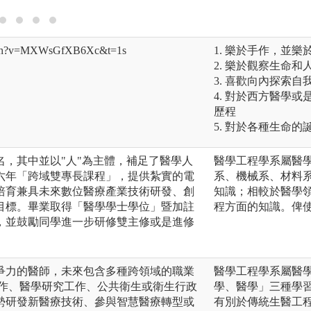
atch?v=MXWsGfXB6Xc&t=1s
1. 樂於手作，並
2. 樂於觀察生命
3. 喜歡向內探索
4. 對於西方醫學
歷程
5. 對於各種生命
名，其中並以"人"為主體，補足了醫學人
醫學工程學系屬醫
六年「跨域雙專長課程」，提供紮實的電
系、機械系、材料
培育兼具未來數位醫療產業技術研發、創
知識；相較於醫學
目標。畢業取得「醫學學士學位」暨加註
程方面的知識。俾
，並鼓勵同學進一步研修雙主修或是進修
爭力的醫師，未來包含多種跨領域的職業
醫學工程學系屬醫
工作、醫學研究工作、公共衛生或衛生行政
學、醫學」三種學
勢研發新醫療技術、參與智慧醫療轉型或
有別於傳統生醫工