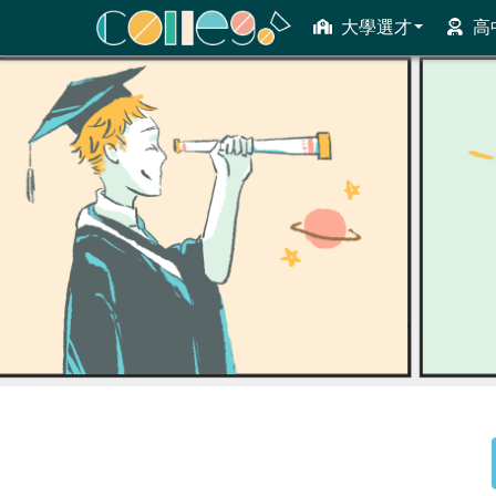
大學選才
高
ColleGo! 大學選才與高中育才輔助系統