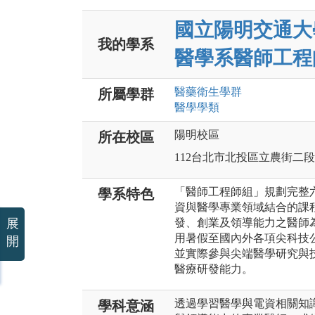
國立陽明交通大
我的學系
醫學系醫師工程
醫藥衛生
學群
所屬學群
醫學
學類
陽明校區
所在校區
112台北市北投區立農街二段1
「醫師工程師組」規劃完整
學系特色
資與醫學專業領域結合的課
展
發、創業及領導能力之醫師
用暑假至國內外各項尖科技
開
並實際參與尖端醫學研究與
醫療研發能力。
透過學習醫學與電資相關知
學科意涵