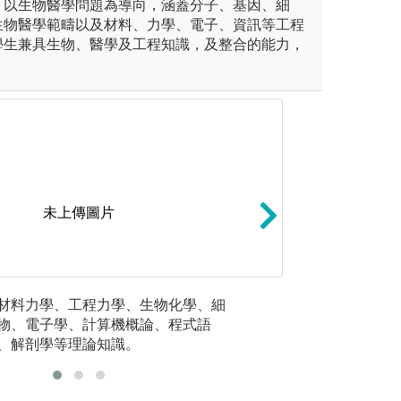
，以生物醫學問題為導向，涵蓋分子、基因、細
生物醫學範疇以及材料、力學、電子、資訊等工程
學生兼具生物、醫學及工程知識，及整合的能力，
。
未上傳圖片
習區段(learning block
自主學習:學習過
材料力學、工程力學、生物化學、細
實作課程
數週之授課及問題導向學習PB
考、團隊參與及分
物、電子學、計算機概論、程式語
析、醫療
度之醫病關係(Physicians
自我學習、獨立思
、解剖學等理論知識。
學工程實
)，以及段考測驗。講堂授課及實驗課
問題的能力。
之核心概念， 作為瞭解臨床病