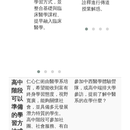
獨
學習方式，並
詮釋進行傳道
病關係(Physici
決
整合基礎與臨
授業解惑。
ans and Societ
可
床醫學課程、
y)，以及段考
的
提早融入臨床
測驗。講堂授
醫學。
課及實驗課程
涵蓋各學習區
段之核心概
念， 作為瞭解
臨床病案之基
礎知識。
仁心仁術由醫學系培
參加中西醫學體驗營
高中
育，希望能收到富有
隊，或高中端排大學
階段
終身學習態度，視野
參訪，提前了解中醫
可以
寬廣，能夠關懷社
系的在學什麼？
準備
會，並具備多元發展
潛力特質的學生。
的學
高中階段可參加社
習方
團、社會服務、有自