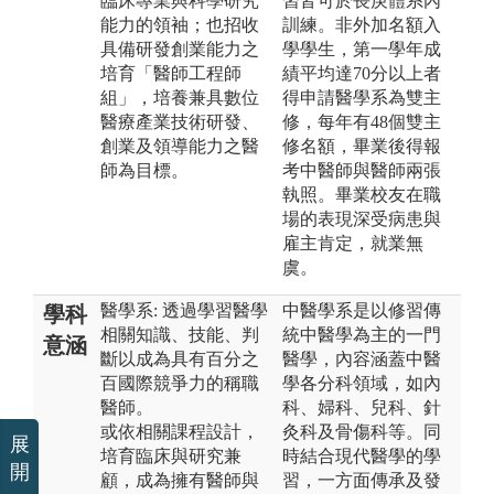
臨床專業與科學研究
習皆可於長庚體系內
能力的領袖；也招收
訓練。非外加名額入
具備研發創業能力之
學學生，第一學年成
培育「醫師工程師
績平均達70分以上者
組」，培養兼具數位
得申請醫學系為雙主
醫療產業技術研發、
修，每年有48個雙主
創業及領導能力之醫
修名額，畢業後得報
師為目標。
考中醫師與醫師兩張
執照。畢業校友在職
場的表現深受病患與
雇主肯定，就業無
虞。
醫學系: 透過學習醫學
中醫學系是以修習傳
學科
相關知識、技能、判
統中醫學為主的一門
意涵
斷以成為具有百分之
醫學，內容涵蓋中醫
百國際競爭力的稱職
學各分科領域，如內
醫師。
科、婦科、兒科、針
或依相關課程設計，
灸科及骨傷科等。同
展
培育臨床與研究兼
時結合現代醫學的學
開
顧，成為擁有醫師與
習，一方面傳承及發