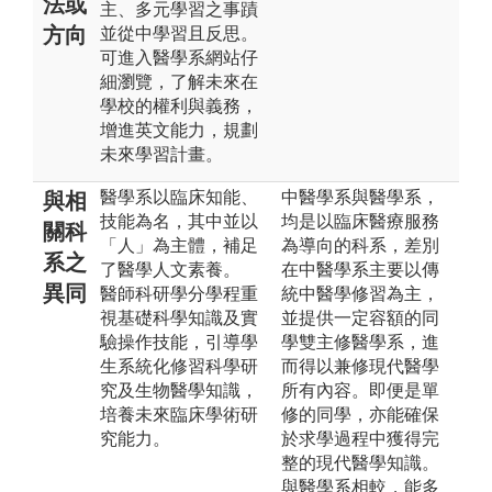
法或
主、多元學習之事蹟
方向
並從中學習且反思。
可進入醫學系網站仔
細瀏覽，了解未來在
學校的權利與義務，
增進英文能力，規劃
未來學習計畫。
醫學系以臨床知能、
中醫學系與醫學系，
與相
技能為名，其中並以
均是以臨床醫療服務
關科
「人」為主體，補足
為導向的科系，差別
系之
了醫學人文素養。
在中醫學系主要以傳
異同
醫師科研學分學程重
統中醫學修習為主，
視基礎科學知識及實
並提供一定容額的同
驗操作技能，引導學
學雙主修醫學系，進
生系統化修習科學研
而得以兼修現代醫學
究及生物醫學知識，
所有內容。即便是單
培養未來臨床學術研
修的同學，亦能確保
究能力。
於求學過程中獲得完
整的現代醫學知識。
與醫學系相較，能多