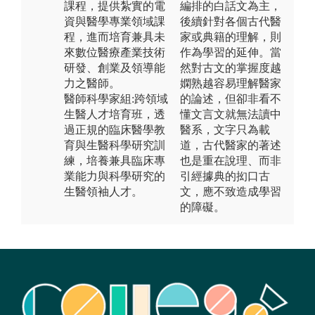
課程，提供紮實的電
編排的白話文為主，
資與醫學專業領域課
後續針對各個古代醫
程，進而培育兼具未
家或典籍的理解，則
來數位醫療產業技術
作為學習的延伸。當
研發、創業及領導能
然對古文的掌握度越
力之醫師。
嫻熟越容易理解醫家
醫師科學家組:跨領域
的論述，但卻非看不
生醫人才培育班，透
懂文言文就無法讀中
過正規的臨床醫學教
醫系，文字只為載
育與生醫科學研究訓
道，古代醫家的著述
練，培養兼具臨床專
也是重在說理、而非
業能力與科學研究的
引經據典的抝口古
生醫領袖人才。
文，應不致造成學習
的障礙。