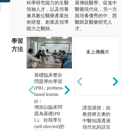
科學研究能力的生醫
展傳統醫學、促進中
領袖人才，以及培養
醫藥現代化，另一方
兼具數位醫療產業技
面培養優秀的中、西
術研發、創業及領導
醫師及醫藥研究人
能力之醫師。
才。
學習
方法
未上傳圖片
基礎臨床整合
課堂講授:課程
自
問題導向學習
包含數個學習
過
(PBL: problem-
區段(learning bl
的
based learnin
ocks)，每一區
深
g)：
段包含數週之
隊
增加以臨床問
課堂講授：由
授課及問題導
工
題為基礎(PB
教授將古奧的
向學習PBL病
來
L)、自我導引
中醫知識透過
案討論，並且
身
(self-directed)的
現代化的語言
融入適度之醫