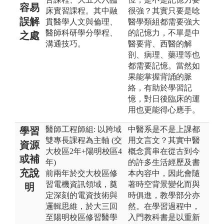
容易
床實習課程。其中融
很強？其實只要是唸
誤解
貫醫學人文與倫理、
醫學類組都需要強大
醫師科研學分學程、
的記憶力，不單是中
之處
溝通技巧。
醫要背、西醫的解
剖、病理、藥理等也
都需要記憶。當然如
果能掌握背誦的脈
絡，有助於學習記
憶，對日後臨床的運
用也更能得心應手。
醫師工程師組: 以跨域
中醫系是不是上課都
學習
雙專長課程為主軸 (交
用文言文？其實中醫
資源
大校區2年+陽明校區4
概念貫串在從古到今
或補
年)
的許多生活經歷及書
充說
前兩年於交大校區修
本內容中，因此會隨
習電機資訊領域，奠
著時空背景變化而與
明
定深刻的電資技術與
時俱進，教學部分亦
邏輯思維，於大三回
然。在學習過程中，
至陽明校區修習醫學
入門教科書是以重新