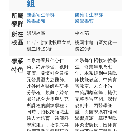
組
醫藥衛生
學群
醫藥衛生
學群
所屬
醫學
學類
醫學
學類
學群
陽明校區
校本部
所在
校區
112台北市北投區立農
桃園市龜山區文化一
街二段155號
路259號
本系培養具仁心仁
本系每年招收50位學
學系
術、終身學習、視野
生，修業年限為七
特色
寬廣、關懷社會及多
年。本系規劃中醫臨
元發展潛力之醫師。
床技能教室、中藥實
此外尚有醫師科研學
習教室、人文小站、
分學程，規劃了跨領
中藥調劑室等，提供
域並統合大學與研究
完整學習空間。課程
所課程的訓練學程；
規劃中、西醫學並
同時，招收跨領域生
重，與醫學系有相同
醫人才培育「醫師科
學習資源，基礎與臨
學家組」，培養兼具
床緊密銜接，臨床實