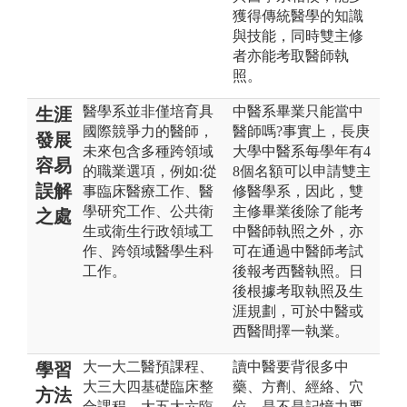
獲得傳統醫學的知識
與技能，同時雙主修
者亦能考取醫師執
照。
醫學系並非僅培育具
中醫系畢業只能當中
生涯
國際競爭力的醫師，
醫師嗎?事實上，長庚
發展
未來包含多種跨領域
大學中醫系每學年有4
容易
的職業選項，例如:從
8個名額可以申請雙主
誤解
事臨床醫療工作、醫
修醫學系，因此，雙
學研究工作、公共衛
主修畢業後除了能考
之處
生或衛生行政領域工
中醫師執照之外，亦
作、跨領域醫學生科
可在通過中醫師考試
工作。
後報考西醫執照。日
後根據考取執照及生
涯規劃，可於中醫或
西醫間擇一執業。
大一大二醫預課程、
讀中醫要背很多中
學習
大三大四基礎臨床整
藥、方劑、經絡、穴
方法
合課程、大五大六臨
位，是不是記憶力要