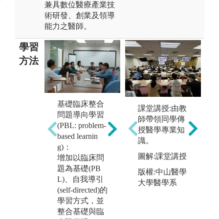
兼具數位醫療產業技
術研發、創業及領導
能力之醫師。
學習
方法
基礎臨床整合
課堂講授:課程
課堂講授:由教
自
問題導向學習
包含數個學習
師帶領同學傳
的
過
(PBL: problem-
區段(learning bl
授醫學專業知
m
的
based learnin
ocks)，每一區
識。
深
g)：
段包含數週之
隊
圖解:課堂講授
增加以臨床問
授課及問題導
工
題為基礎(PB
版權:中山醫學
向學習PBL病
來
L)、自我導引
大學醫學系
案討論，並且
身
(self-directed)的
融入適度之醫
獨
學習方式，並
病關係(Physici
決
整合基礎與臨
ans and Societ