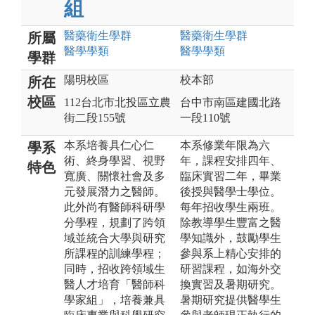
組
醫藥衛生
學群
醫藥衛生
學群
所屬
醫學
學類
醫學
學類
學群
陽明校區
校本部
所在
校區
112台北市北投區立農
台中市南區建國北路
街二段155號
一段110號
本系培養具仁心仁
本系修業年限為六
學系
術、終身學習、視野
年，課程安排四年、
特色
寬廣、關懷社會及多
臨床實習二年，畢業
元發展潛力之醫師。
後授與醫學士學位。
此外尚有醫師科研學
每年招收學生兩班。
分學程，規劃了跨領
除教導學生豐富之醫
域並統合大學與研究
學知識外，鼓勵學生
所課程的訓練學程；
參與系上精心安排的
同時，招收跨領域生
研習課程，如海外交
醫人才培育「醫師科
換實習及暑期研究。
學家組」，培養兼具
暑期研究提供醫學生