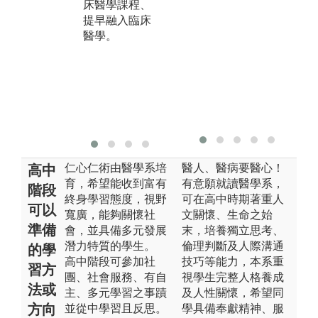
可
床醫學課程、
y)，以及段考
的
提早融入臨床
測驗。講堂授
醫學。
課及實驗課程
涵蓋各學習區
段之核心概
念， 作為瞭解
臨床病案之基
礎知識。
仁心仁術由醫學系培
醫人、醫病要醫心！
高中
育，希望能收到富有
有意願就讀醫學系，
階段
終身學習態度，視野
可在高中時期著重人
可以
寬廣，能夠關懷社
文關懷、生命之始
準備
會，並具備多元發展
末，培養獨立思考、
潛力特質的學生。
倫理判斷及人際溝通
的學
高中階段可參加社
技巧等能力，本系重
習方
團、社會服務、有自
視學生完整人格養成
法或
主、多元學習之事蹟
及人性關懷，希望同
方向
並從中學習且反思。
學具備奉獻精神、服