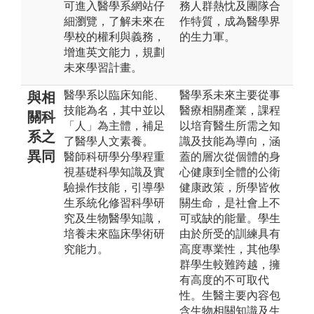
可進入醫學系網站仔
務人群熱忱及團隊合
細瀏覽，了解未來在
作特質，成為醫學界
學校的權利與義務，
的生力軍。
增進英文能力，規劃
未來學習計畫。
醫學系以臨床知能、
醫學系未來主要從事
與相
技能為名，其中並以
醫療相關產業，課程
關科
「人」為主體，補足
以培育醫生所需之知
系之
了醫學人文素養。
識及技能為導向，涵
異同
醫師科研學分學程重
蓋的層次從個體的身
視基礎科學知識及實
心健康到全體的公衛
驗操作技能，引導學
健康政策，所學皆攸
生系統化修習科學研
關生命，是社會上不
究及生物醫學知識，
可或缺的能量。學生
培養未來臨床學術研
由於所受的訓練具有
究能力。
高度專業性，其他學
群學生較難跨越，擁
有高度的不可取代
性。生醫主要內容包
含生物相關知識及生