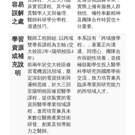
容易
床實習課程。其中融
實際上擁有服務人群
誤解
貫醫學人文與倫理、
熱忱、犧牲奉獻精神
醫師科研學分學程、
及團隊合作特質也十
之處
溝通技巧。
分重要。
醫師工程師組: 以跨域
本系設有「跨域微學
學習
雙專長課程為主軸 (交
程」，著重正向溝
資源
大校區2年+陽明校區4
通、同理心、團隊合
或補
年)
作與韌性培養，並積
充說
前兩年於交大校區修
極鼓勵學生投入醫學
習電機資訊領域，奠
科學研究與國際學術
明
定深刻的電資技術與
交流，致力培育兼具
邏輯思維，於大三回
臨床專業與研究能力
至陽明校區修習醫學
的跨領域人才。
課程，提供紮實的電
資與醫學專業領域課
程，進而培育兼具未
來數位醫療產業技術
研發、創業及領導能
力之醫師。