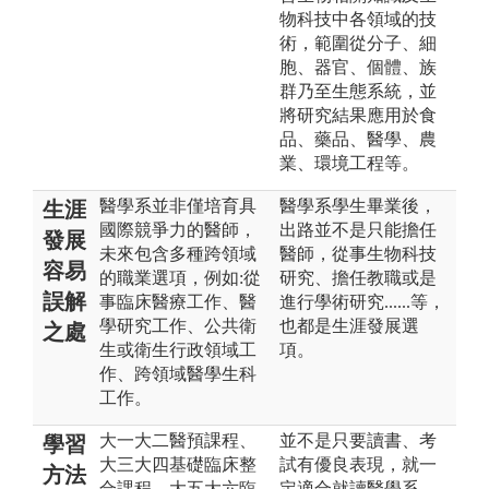
物科技中各領域的技
術，範圍從分子、細
胞、器官、個體、族
群乃至生態系統，並
將研究結果應用於食
品、藥品、醫學、農
業、環境工程等。
醫學系並非僅培育具
醫學系學生畢業後，
生涯
國際競爭力的醫師，
出路並不是只能擔任
發展
未來包含多種跨領域
醫師，從事生物科技
容易
的職業選項，例如:從
研究、擔任教職或是
誤解
事臨床醫療工作、醫
進行學術研究......等，
學研究工作、公共衛
也都是生涯發展選
之處
生或衛生行政領域工
項。
作、跨領域醫學生科
工作。
大一大二醫預課程、
並不是只要讀書、考
學習
大三大四基礎臨床整
試有優良表現，就一
方法
合課程、大五大六臨
定適合就讀醫學系，