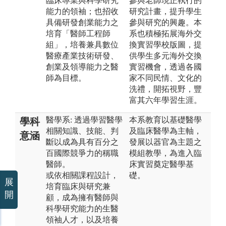
臨床專業與科學研究
參與老師現正執行的
能力的領袖；也招收
研究計畫，提升學生
具備研發創業能力之
參與研究的興趣。本
培育「醫師工程師
系也積極拓展海外交
組」，培養兼具數位
換實習學校版圖，提
醫療產業技術研發、
供學生多元海外交換
創業及領導能力之醫
實習機會，透過各國
師為目標。
家不同民情、文化的
洗禮，開拓視野，豐
富其六年學習生涯。
醫學系: 透過學習醫學
本系教育以基礎醫學
學科
相關知識、技能、判
及臨床醫學為主軸，
意涵
斷以成為具有百分之
發展以器官為主題之
百國際競爭力的稱職
模組教學，為進入臨
醫師。
床實習奠定醫學基
或依相關課程設計，
礎。
展
培育臨床與研究兼
開
顧，成為擁有醫師與
科學研究能力的生醫
領袖人才，以及培養