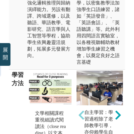
強化邏輯推理與歸納
學，以密集教學法加
演繹能力。另設有翻
強學生口語練習，諸
譯、跨域選修，以及
如「英語發音」、
聽語、華語教學、電
「英語會話」、「英
影研究、語言學與人
語聽講」等。此外利
工智慧等學程，協助
用四間語言實驗室，
學生依興趣靈活規
以各種視聽輔助教材
劃，拓展多元發展方
增加學生練習之機
展
向。
會，以奠定良好之語
開
言基礎
學習
方法
六階段式學習
自主學習：學
文學相關課程
法：記憶、了
習過程除了老
重視細讀式閱
解、應用、分
師教學引導，
讀法（close rea
析、評估及創
亦仰賴學生自
ding）以文本
造。較為高層