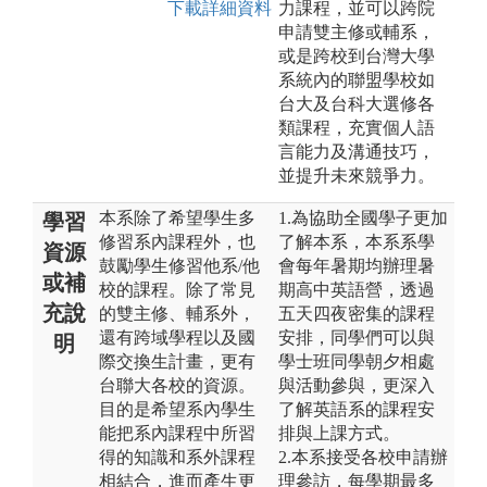
下載詳細資料
力課程，並可以跨院
申請雙主修或輔系，
或是跨校到台灣大學
系統內的聯盟學校如
台大及台科大選修各
類課程，充實個人語
言能力及溝通技巧，
並提升未來競爭力。
本系除了希望學生多
1.為協助全國學子更加
學習
修習系內課程外，也
了解本系，本系系學
資源
鼓勵學生修習他系/他
會每年暑期均辦理暑
或補
校的課程。除了常見
期高中英語營，透過
充說
的雙主修、輔系外，
五天四夜密集的課程
還有跨域學程以及國
安排，同學們可以與
明
際交換生計畫，更有
學士班同學朝夕相處
台聯大各校的資源。
與活動參與，更深入
目的是希望系內學生
了解英語系的課程安
能把系內課程中所習
排與上課方式。
得的知識和系外課程
2.本系接受各校申請辦
相結合，進而產生更
理參訪，每學期最多