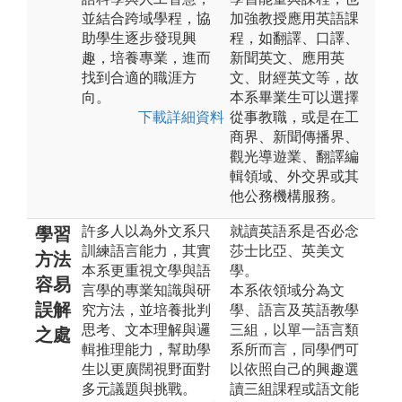
並結合跨域學程，協
加強教授應用英語課
助學生逐步發現興
程，如翻譯、口譯、
趣，培養專業，進而
新聞英文、應用英
找到合適的職涯方
文、財經英文等，故
向。
本系畢業生可以選擇
下載詳細資料
從事教職，或是在工
商界、新聞傳播界、
觀光導遊業、翻譯編
輯領域、外交界或其
他公務機構服務。
許多人以為外文系只
就讀英語系是否必念
學習
訓練語言能力，其實
莎士比亞、英美文
方法
本系更重視文學與語
學。
容易
言學的專業知識與研
本系依領域分為文
誤解
究方法，並培養批判
學、語言及英語教學
思考、文本理解與邏
三組，以單一語言類
之處
輯推理能力，幫助學
系所而言，同學們可
生以更廣闊視野面對
以依照自己的興趣選
多元議題與挑戰。
讀三組課程或語文能