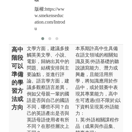
teg
版權:https://ww
w.smekenseduc
ation.com/Introd
u
文學方面，建議多接
本系期許高中生具備
高中
觸英美文學、小說、
在語文領域的相關知
階段
電影，歸納出其中的
識及英/外語基礎的聽
可以
問題、結構安排與主
說讀寫能力、潛力或
準備
要論點，並進行評
興趣，且能活用所
論。語言學方面，建
學，將知識應用於作
的學
議多觀察語言差異，
品中，或於競賽中表
習方
例如父母親一輩的國
現其專業能力，高中
法或
語是否與自己的國語
生可透過(但不限於)以
方向
不同，哪些不同？自
下資料呈現英/外語能
己的英語產出是否與
力：
英語母語使用者有所
1. 英/外語相關課程作
不同？在那些層次上
品（成果與作品集、