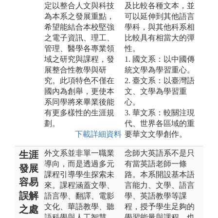
定以整合人文與科技
及比較各種文本，並
為本系之發展重點，
可以延伸到其他語言
希望能結合本校堅強
學科，與其他科系相
之電子資訊、理工、
比較具有相當大的彈
管理、醫學各專業領
性。
域之研究與課程，發
1. 國文系：以中國傳
展整合性教學與研
統文學為學習重心。
究。此項特色不僅在
2. 臺文系：以臺灣語
國內為創舉，更使本
文、文學為學習重
系同學將來畢業後能
心。
有更多樣性的生涯規
3. 華文系：較關注現
劃。
代、世界各區域的重
下載詳細資料
要華文文學創作。
外文系並非單一職業
念師大英語系不是只
生涯
導向，而是透過多元
有當英語老師一條
發展
課程引導學生探索未
路。本系開設基本語
容易
來。課程涵蓋文學、
言能力、文學、語言
誤解
語言學、翻譯、電影
學、英語教學等課
文化、華語教學、聽
程，授予學生足夠的
之處
語科學與人工智慧，
學習能量與課程，也