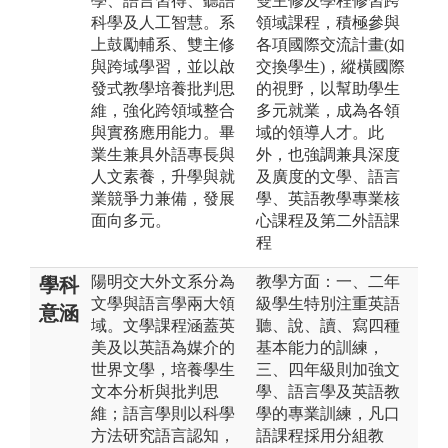
學、語言習得、聽語
雙主修及學程修習跨
科學及人工智慧。系
領域課程，積極參與
上鼓勵輔系、雙主修
各項國際交流計畫(如
與跨域學習，並以啟
交換學生)，縱橫國際
發式教學培養批判思
的視野，以幫助學生
維，強化跨領域整合
多元就業，成為各領
與實務應用能力。畢
域的領導人才。此
業生兼具外語專長與
外，也強調兼具深度
人文素養，升學與就
及廣度的文學、語言
業競爭力兼備，發展
學、英語教學專業核
面向多元。
心課程及第二外語課
程
陽明交大外文系分為
教學方面：一、二年
學科
文學與語言學兩大領
級學生特別注重英語
意涵
域。文學課程涵蓋英
聽、說、讀、寫四種
美及以英語為媒介的
基本能力的訓練，
世界文學，培養學生
三、四年級則加強文
文本分析與批判思
學、語言學及英語教
維；語言學則以科學
學的專業訓練，凡口
方法研究語言認知，
語課程採用分組教