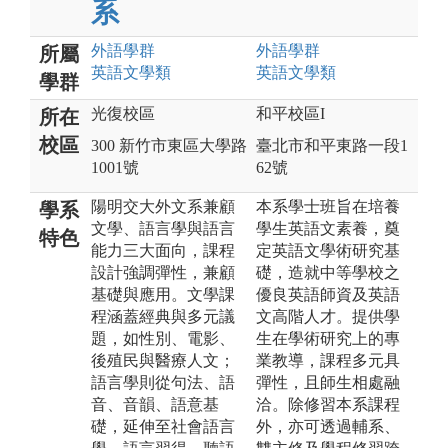
系
外語
學群
外語
學群
所屬
英語文
學類
英語文
學類
學群
光復校區
和平校區I
所在
校區
300 新竹市東區大學路
臺北市和平東路一段1
1001號
62號
陽明交大外文系兼顧
本系學士班旨在培養
學系
文學、語言學與語言
學生英語文素養，奠
特色
能力三大面向，課程
定英語文學術研究基
設計強調彈性，兼顧
礎，造就中等學校之
基礎與應用。文學課
優良英語師資及英語
程涵蓋經典與多元議
文高階人才。提供學
題，如性別、電影、
生在學術研究上的專
後殖民與醫療人文；
業教導，課程多元具
語言學則從句法、語
彈性，且師生相處融
音、音韻、語意基
洽。除修習本系課程
礎，延伸至社會語言
外，亦可透過輔系、