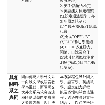
不同？
競賽表現）
2. 英/外語能力檢定
※英語能力檢定種類
(無設定通過標準，亦
無年限之限制)：
(1)全民英檢GEPT聽讀/
說寫
(2)托福TOEFL iBT
(3)IELTS雅思學術組
(4)TOEIC多益聽力、
閱讀、口說及寫作
(5)或其他國際標準化
測驗(考試項目包含聽
說讀寫)。
國內傳統大學外文系
本系課程包涵外國文
與相
一向以文學或語言教
學、語言學、英語教
關科
學為重點，而陽明交
學、語文能力課程，
系之
大外文系為求突破這
以及職場相關實務課
異同
種限制以朝向更寬廣
程，透過理論與實務
之發展方向，因此決
結合，可以跨界檢驗