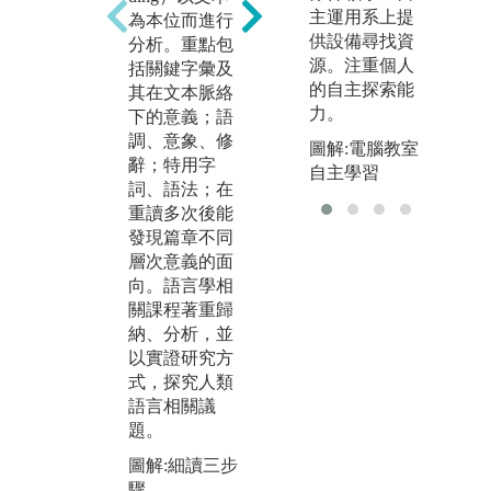
Re
主運用系上提
為本位而進行
的學習方式建
的
供設備尋找資
分析。重點包
立在較低階層
略
源。注重個人
括關鍵字彙及
的學習法上。
間
的自主探索能
其在文本脈絡
了解並運用這
種
力。
下的意義；語
學習法將可促
同
調、意象、修
進學習的效
圖解:電腦教室
於
辭；特用字
率。圖片來源h
自主學習
知
詞、語法；在
ttps://tips.uark.e
他
重讀多次後能
du/using-bloom
個
發現篇章不同
s-taxonomy
同
層次意義的面
圖解:六階段式
採
向。語言學相
學習法
習
關課程著重歸
事
版權:https://tips.
納、分析，並
效
uark.edu/using-
以實證研究方
blooms-taxon
式，探究人類
圖
語言相關議
策
題。
版權
圖解:細讀三步
uag
驟