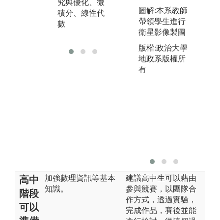
究與優化、微
計、大數據分
劃
圖解:本系教師
積分、線性代
析、製造與商
理
帶領學生進行
數
業智慧
程
衛星影像製圖
策
版權:政治大學
地政系版權所
有
加強數理資訊等基本
建議高中生可以藉由
高中
知識。
參與競賽，以團隊合
階段
作方式，透過實驗，
可以
完成作品，賽後並能