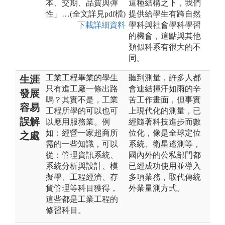
本、交期、品質與彈
這種結構之下，我們
性」…(全文詳見pdf檔)
提供給學生有跨自然
下載詳細資料
學科與社會學科學習
的機會，這點與其他
類似科系有很大的不
同。
工業工程畢業的學生
聽到測量，許多人都
生涯
只有進工廠一條出路
會連結揮汗如雨的辛
發展
嗎？其實不是，工業
苦工作畫面，但事實
容易
工程所學的可以也可
上現代化的測量，已
誤解
以應用服務業。例
經隨著科技進步而數
如：經營一家超商所
位化，像是全球定位
之處
需的一些知識，可以
系統、衛星遙測等，
從：管理資訊系統、
國內外的公私部門都
系統分析與設計、模
已經成功使用並導入
擬學、工程經濟、存
多項業務，取代傳統
貨管理等科目獲得，
外業量測方式。
這些都是工業工程的
修習科目。