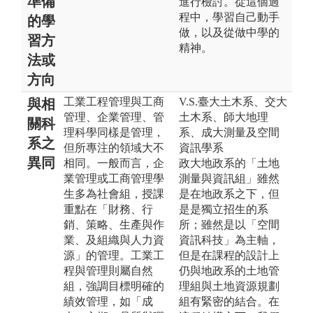
準備
進行檢討。從這個過
程中，學習自己動手
的學
做，以及從做中學的
習方
精神。
法或
方向
工業工程管理與工商
V.S.臺大土木系、交大
與相
管理、企業管理、管
土木系、師大地理
關科
理科學同樣是管理，
系、成大測量及空間
系之
但所專注的領域大不
資訊學系
異同
相同。一般而言，企
政大地政系的「土地
業管理或工商管理學
測量與資訊組」雖然
生多為社會組，授課
是在地政系之下，但
重點在「財務、行
是是獨立招生的系
銷、策略、生產與作
所；雖然是以「空間
業、及組織與人力資
資訊科技」為主軸，
源」的管理。工業工
但是在課程的設計上
程與管理則屬自然
仍與地政系的土地管
組，強調目標明確的
理組與土地資源規劃
績效管理，如「成
組有緊密的結合。在