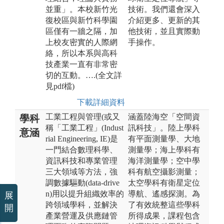
並重」。本校新竹光
技術。我們還會深入
復校區與新竹科學園
介紹更多、更新的其
區僅有一牆之隔，加
他技術，並且實際動
上校友密實的人際網
手操作。
絡，所以本系與高科
技產業一直有非常密
切的互動。….(全文詳
見pdf檔)
下載詳細資料
工業工程與管理(或又
涵蓋陸海空「空間資
學科
稱「工業工程」(Indust
訊科技」。陸上學科
意涵
rial Engineering, IE)是
有平面測量學、大地
一門結合數理科學、
測量學；海上學科有
資訊科技和專業管理
海洋測量學；空中學
三大領域等方法，強
科有航空攝影測量；
調數據驅動(data-drive
太空學科有衛星定位
n)用以提升組織效率的
導航、遙感探測。為
展
跨領域學科，並解決
了有效統整這些學科
開
產業營運及供應鏈管
所得成果，課程包含