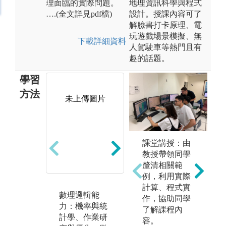
理面臨的實際問題。
地理資訊科學與程式
….(全文詳見pdf檔)
設計。授課內容可了
解臉書打卡原理、電
玩遊戲場景模擬、無
下載詳細資料
人駕駛車等熱門且有
趣的話題。
學習
方法
未上傳圖片
未上傳圖片
課堂講授：由
教授帶領同學
釐清相關範
例，利用實際
計算、程式實
數理邏輯能
資訊科技能
專
作，協助同學
力：機率與統
力：資料庫系
力
了解課程內
計學、作業研
統、程式設
理
容。