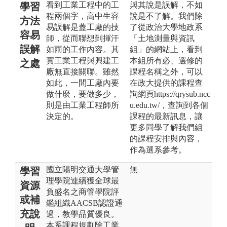
看到工業工程中的工
與其說是誤解，不如
學習
程兩個字，高中生容
說是不了解。我們除
方法
易誤解是蓋工廠的技
了從政治大學地政系
容易
師，從而聯想到揮汗
「土地測量與資訊
誤解
如雨的工作內容。其
組」的網站上，看到
實工業工程與興建工
本組所有必、選修的
之處
廠無直接關聯。雖然
課程名稱之外，可以
如此，一間工廠內要
在政大提供的課程查
做什麼，要做多少，
詢網頁https://qrysub.ncc
則是由工業工程師所
u.edu.tw/，查詢到各個
決定的。
課程的最新訊息，讓
更多同學了解我們組
的課程安排與內容，
作為選系參考。
國立陽明交通大學管
無
學習
理學院連續獲全球最
資源
負盛名之商管學院評
或補
鑑組織AACSB認證通
充說
過，教學品質優良。
本系課程規劃除工業