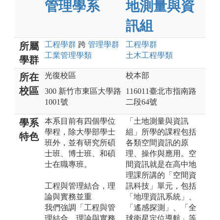
管理學系
地測量與資
訊組
工程
學群
跨
管理
學群
工程
學群
所屬
工業管理
學類
土木工程
學類
學群
光復校區
校本部
所在
校區
300 新竹市東區大學路
116011臺北市指南路
1001號
二段64號
本系目前有四個學位
「土地測量與資訊
學系
學程，除大學部學士
組」所學的課程包括
特色
班外，並有研究所碩
各類空間資訊的原
士班、博士班、和碩
理、操作與應用。空
士在職專班。
間資訊就是在高中地
理課所講的「空間資
工程與管理結合，理
訊科技」單元，包括
論與實務並重
「地理資訊系統」、
我們強調「工程與管
「遙感探測」、「全
理結合，理論與實務
球衛星定位導航」等