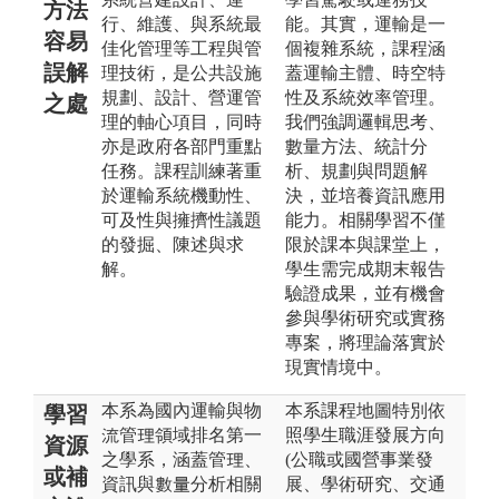
方法
行、維護、與系統最
能。其實，運輸是一
容易
佳化管理等工程與管
個複雜系統，課程涵
誤解
理技術，是公共設施
蓋運輸主體、時空特
規劃、設計、營運管
性及系統效率管理。
之處
理的軸心項目，同時
我們強調邏輯思考、
亦是政府各部門重點
數量方法、統計分
任務。課程訓練著重
析、規劃與問題解
於運輸系統機動性、
決，並培養資訊應用
可及性與擁擠性議題
能力。相關學習不僅
的發掘、陳述與求
限於課本與課堂上，
解。
學生需完成期末報告
驗證成果，並有機會
參與學術研究或實務
專案，將理論落實於
現實情境中。
本系為國內運輸與物
本系課程地圖特別依
學習
流管理領域排名第一
照學生職涯發展方向
資源
之學系，涵蓋管理、
(公職或國營事業發
或補
資訊與數量分析相關
展、學術研究、交通