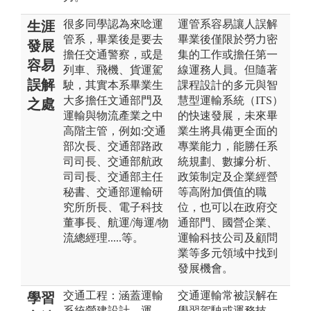
很多同學認為來唸運
運管系容易讓人誤解
生涯
管系，畢業後是要去
畢業後僅限於勞力密
發展
擔任交通警察，或是
集的工作或擔任第一
容易
列車、飛機、貨運駕
線運務人員。但隨著
誤解
駛，其實本系畢業生
課程設計的多元與智
大多擔任文通部門及
慧型運輸系統（ITS）
之處
運輸與物流產業之中
的快速發展，未來畢
高階主管，例如:交通
業生將具備更全面的
部次長、交通部路政
專業能力，能勝任系
司司長、交通部航政
統規劃、數據分析、
司司長、交通部主任
政策制定及企業經營
秘書、交通部運輸研
等高附加價值的職
究所所長、電子科技
位，也可以在政府交
董事長、航運/海運/物
通部門、國營企業、
流總經理.....等。
運輸科技公司及顧問
業等多元領域中找到
發展機會。
交通工程：涵蓋運輸
交通運輸常被誤解在
學習
系統營建設計、運
學習駕駛或運務技