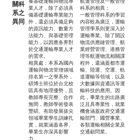
養基礎運輸與物流專
航運管理及一般管理
關科
業人才，除了必須具
科系的相異：
系之
備基礎運輸專業能力
一般管理科系的學習
異同
外，還必須具備足夠
內容較為廣泛，運輸
的資訊能力、數量方
管理學系則更深入於
法能力、與基礎管理
運輸專業。除了開設
能力，以因應各界對
物流供應鏈管理、航
於交通運輸專業人才
業經營管理、港務管
的需求。
理等航運物流相關課
相異處：本系為國內
程外，還涵蓋都市運
運輸與物流管理領域
輸、陸運、空運、軌
排名第一之學系外，
道運輸等領域，以及
碩博士班位於台北校
大數據與資通訊等運
區具有地理優勢，且
輸科技的應用。因
教師專長完整、合作
此，畢業生的出路廣
無間，教師學術發表
泛且具專業性，就業
豐碩、有助發展拔尖
機會涵蓋政府交通運
領域畢業學生訓練扎
輸部門、國營事業、
實，就業涵蓋各界、
各類運輸相關企業及
畢業生亦深具影響
交通顧問業。
力。