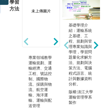
學習
方法
未上傳圖片
基礎學理介
紹：運輸系統
之基礎、工
程、規劃與管
理專業知識與
學理，學習問
個案教學
題量化求解方
專業領域教學
數
交通相關實
法、規劃與決
運輸規劃、運
道
作：公共運輸
策方法、電腦
輸經濟、交通
通
路網規劃
程式語言、統
工程、號誌控
手
物流相關實
計與數據資料
制、國際物
技
作：全球供應
分析。
流、採購與物
料
鏈個案分析
流、航空運
資
版權:淡江大學
圖解:參加2017
輸、海洋運
卷
運輸管理學系
公路公共運輸
輸、運輸與配
製作
規劃競賽成果
送管理
海報