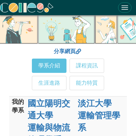
ColleGo! 大學選才與高中育才輔助系統
分享網頁
學系介紹
課程資訊
生涯進路
能力特質
我的
國立陽明交
淡江大學
學系
通大學
運輸管理學
運輸與物流
系