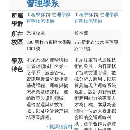
管理學系
工程
學群
跨
管理
學群
工程
學群
跨
管理
學群
所屬
運輸物流
學類
運輸物流
學類
學群
光復校區
校本部
所在
校區
300 新竹市東區大學路
251新北市淡水區英專
1001號
路151號
本系為國內運輸與物
本系注重智慧運輸技
學系
流管理領域排名第一
術的發展，內容涵括
特色
之學系，涵蓋管理、
了智慧交通管理、數
資訊與數量分析相關
據分析與應用，以培
基礎課程、運輸與物
養具備現代運輸系統
流專業基礎課程、運
規劃、設計與智慧技
輸政策與規劃領域、
術應用能力的專業人
運輸營運與科技領
才為目標。本系為全
域，以及物流管理領
國唯一位於大臺北都
域專業課程。
會區的交通運輸科
系，產學合作資源豐
下載詳細資料