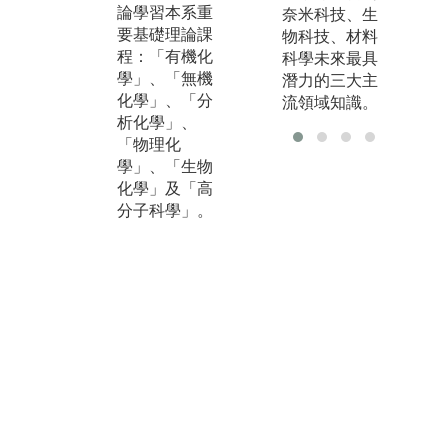
論學習本系重
學分的前提
驗
奈米科技、生
要基礎理論課
下，依自身的
括
物科技、材料
程：「有機化
學習、研究興
驗
科學未來最具
學」、「無機
趣，搭配第二
實
潛力的三大主
化學」、「分
專長學系之核
學
流領域知識。
析化學」、
心課程模組化
化
「物理化
設計，透過選
喜
學」、「生物
修跨領域彈性
的
化學」及「高
學分，加深學
業
分子科學」。
習深度及廣
撰
度，拓展第二
器
專長。運用校
規
內資源，選擇
析
非/同步遠距學
巧
習，透過E3平
培
台提供之教學
人
影片、補充教
研
材，提前複
立
習、縮短學習
設
時間。
的