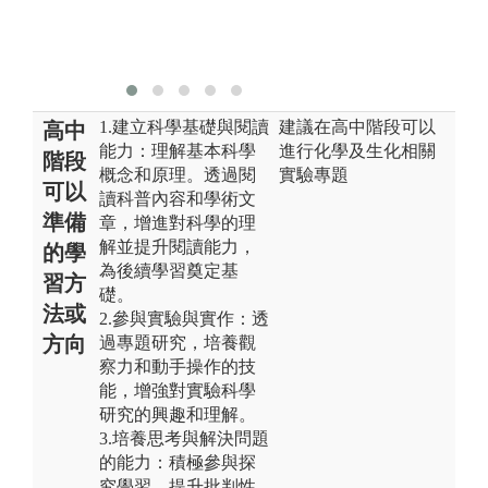
實
驗
設
1.建立科學基礎與閱讀
建議在高中階段可以
高中
能力：理解基本科學
進行化學及生化相關
階段
概念和原理。透過閱
實驗專題
可以
讀科普內容和學術文
準備
章，增進對科學的理
解並提升閱讀能力，
的學
為後續學習奠定基
習方
礎。
法或
2.參與實驗與實作：透
方向
過專題研究，培養觀
察力和動手操作的技
能，增強對實驗科學
研究的興趣和理解。
3.培養思考與解決問題
的能力：積極參與探
究學習，提升批判性