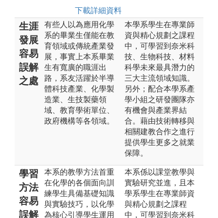
下載詳細資料
有些人以為應用化學
本學系學生在專業師
生涯
系的畢業生僅能在教
資與精心規劃之課程
發展
育領域或傳統產業發
中，可學習到奈米科
容易
展，事實上本系畢業
技、生物科技、材料
誤解
生有寬廣的職涯出
科學未來最具潛力的
路，系友活躍於半導
三大主流領域知識。
之處
體科技產業、化學製
另外；配合本學系產
造業、生技製藥領
學小組之研發團隊亦
域、教育學術單位、
有機會與產業界結
政府機構等各領域。
合。藉由技術轉移與
相關建教合作之進行
提供學生更多之就業
保障。
本系的教學方法首重
本系係以課堂教學與
學習
在化學的各個面向訓
實驗研究並進，且本
方法
練學生具備基礎知識
學系學生在專業師資
容易
與實驗技巧，以化學
與精心規劃之課程
誤解
為核心引導學生運用
中，可學習到奈米科