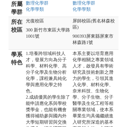
數理化
學群
數理化
學群
所屬
化學
學類
化學
學類
學群
光復校區
屏師校區(舊名林森校
所在
區)
校區
300 新竹市東區大學路
1001號
900393屏東縣屏東市
林森路1號
1.培養跨領域科技人
本系主要以培育應用
學系
才，發展方向為分子
化學相關之專業領域
特色
科學、材料化學、高
人才，啟發具有學術
分子化學及生物分析
研究及技術創新之潛
化學，課程兼具純化
力的學生，引領其進
學與應用化學之特
入化學、材料化學、
色。
奈米科技、生物化
2.成績優異的學生除了
學、分子生物、分子
能申請應化系與學校
醫學及生化工程等相
獎學金，也能有機會
關專業領域，使本系
獲得補助參與國內外
畢業生均具備繼續進
大學短期研習與交換
入研究所深造的基本