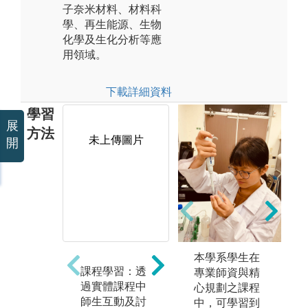
子奈米材料、材料科
學、再生能源、生物
化學及生化分析等應
用領域。
下載詳細資料
學習
展
方法
未上傳圖片
未上傳圖片
開
本學系學生在
課程學習：透
本系鼓勵學生
完
專業師資與精
過實體課程中
以不增加(或僅
器
心規劃之課程
師生互動及討
少量增加)畢業
習
中，可學習到