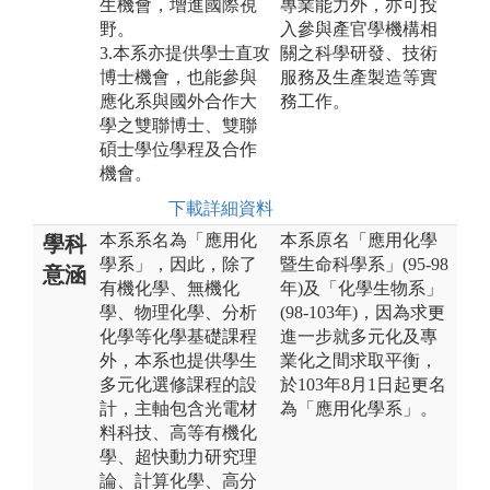
生機會，增進國際視
專業能力外，亦可投
野。
入參與產官學機構相
3.本系亦提供學士直攻
關之科學研發、技術
博士機會，也能參與
服務及生產製造等實
應化系與國外合作大
務工作。
學之雙聯博士、雙聯
碩士學位學程及合作
機會。
下載詳細資料
本系系名為「應用化
本系原名「應用化學
學科
學系」，因此，除了
暨生命科學系」(95-98
意涵
有機化學、無機化
年)及「化學生物系」
學、物理化學、分析
(98-103年)，因為求更
化學等化學基礎課程
進一步就多元化及專
外，本系也提供學生
業化之間求取平衡，
多元化選修課程的設
於103年8月1日起更名
計，主軸包含光電材
為「應用化學系」。
料科技、高等有機化
學、超快動力研究理
論、計算化學、高分