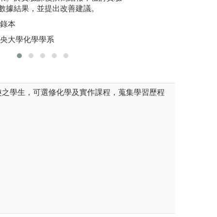
程模組化設計，透過選修跨領
驗及分析化學實驗
圖解:觀看
數據結果，並提出改善建議。
學習深度及廣度，拓展第二專
專業實驗報告的撰
版權:國立
，選擇非/同步遠距學習，透過
及數據分析的所需
記錄本
學影片、補充教材，提前複習、
人應有的科學研究
中央大學化學學系
實驗的原理、分析
設。
趣之學生，可選修化學及實作課程，蒐集學習歷程