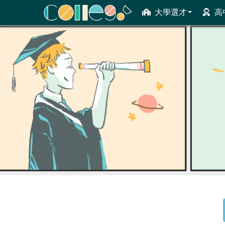
大學選才
高
ColleGo! 大學選才與高中育才輔助系統