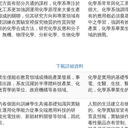
究方面有部分共通的課程，化學系專注於
化學系常常與化工
化工系更加強調運用化學原理來大量生產
很大。化學系強調
相成的關聯，但其研究方向和專業領域有
有的應用都必須奠
要訓練在實驗室裡探究物質的性質與變
中之學習，強調有
新的化學合成方法，研究化學反應和分子
產業，化學系畢業
、無機、物理化學、分析化學、生物化學
域的挑戰。
。
下載詳細資料
業生僅能在教育領域或傳統產業發展，事
化學是實用的基礎
涯出路，系友活躍於半導體科技產業、化
電、生醫、生技、
教育學術單位、政府機構等各領域。
此，化學系畢業生
的各個面向訓練學生具備基礎知識與實驗
人類的生活建立在
生運用化學能力從事尖端應用科技的研
的。化學實驗室皆
能光電技術、新穎材料開發等領域，因此
育及預報，實驗操
目。
毒性藥品亦有管制