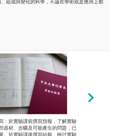
構、組成與變化的科學，不論在學術或是應用上都
未上傳圖片
寫：於實驗課前撰寫預報，了解實驗
觀看實驗
加(或僅少量增加)畢業學分
完整實驗與儀器操
些器材、步驟及可能產生的問題，已
驗影片，
的學習、研究興趣，搭配第二
練包括：普化實驗
果。於實驗課後撰寫結報，檢討實驗