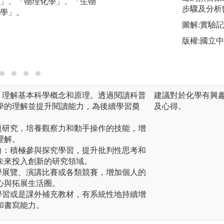
」、「物理化學」、「生物
專長學系之核心課
步驟及分析
學」。
域彈性學分，加深
長。運用校內資源
圖解:實驗
E3平台提供之教
版權:國立
縮短學習時間。
：理解基本科學概念和原理。透過閱讀科普
建議對於化學有興
學的理解並提升閱讀能力，為後續學習奠
及心得。
題研究，培養觀察力和動手操作的技能，增
理解。
力：積極參與探究學習，提升批判性思考和
未來投入創新的研究領域。
學展覽、演講比賽或各類競賽，增加個人的
心與拓展生活圈。
學習或是課外補充教材，有系統性地持續增
和書寫能力。