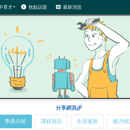
中育才
焦點話題
最新消息
分享網頁
學系介紹
課程資訊
生涯進路
能力特