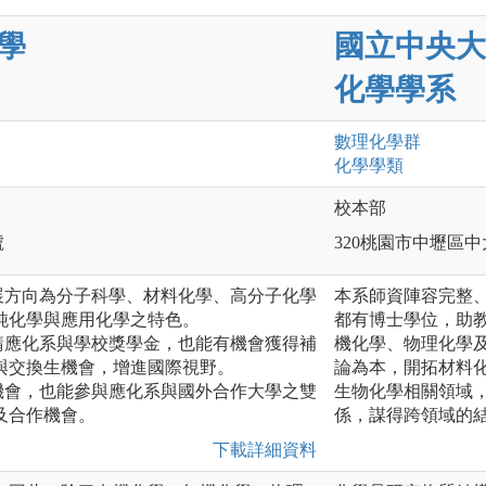
學
國立中央大
化學學系
數理化
學群
化學
學類
校本部
號
320桃園市中壢區中
展方向為分子科學、材料化學、高分子化學
本系師資陣容完整
純化學與應用化學之特色。
都有博士學位，助
請應化系與學校獎學金，也能有機會獲得補
機化學、物理化學
與交換生機會，增進國際視野。
論為本，開拓材料
機會，也能參與應化系與國外合作大學之雙
生物化學相關領域
及合作機會。
係，謀得跨領域的
下載詳細資料