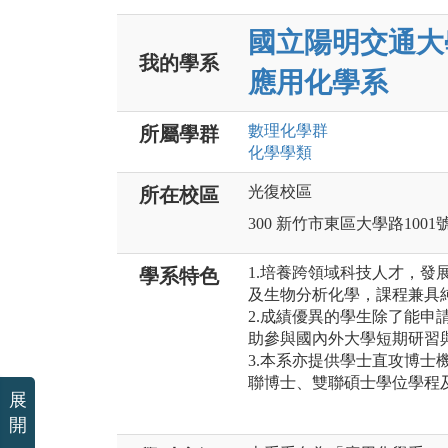
國立陽明交通大
我的學系
應用化學系
數理化
學群
所屬學群
化學
學類
光復校區
所在校區
300 新竹市東區大學路1001
1.培養跨領域科技人才，發
學系特色
及生物分析化學，課程兼具
2.成績優異的學生除了能申
助參與國內外大學短期研習
3.本系亦提供學士直攻博士
聯博士、雙聯碩士學位學程
展
開