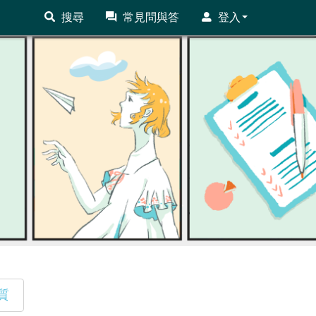
搜尋
常見問與答
登入
質