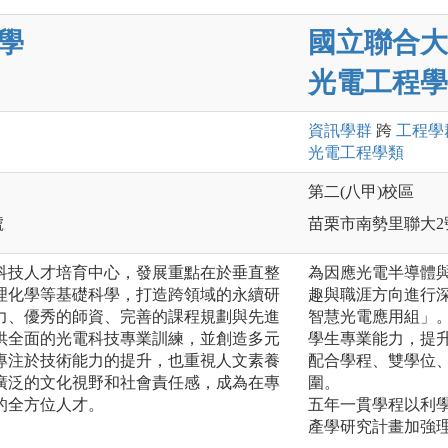
學
國立聯合大
光電工程學
資訊
學群
跨
工程
學
光電工程
學類
第二(八甲)校區
號
苗栗市南勢里聯大2
科技人才培育中心，發展重點在於垂直整
為因應光電半導體
理化學等基礎科學，打造跨領域的永續研
趣與職涯方向進行
力、優秀的師資、完善的課程規劃與先進
智慧光電應用組」
供全面的光電科技專業訓練，並創造多元
學生專業能力，提
專注於技術能力的提升，也重視人文素養
配合學程、雙學位
廣泛的文化視野和社會責任感，成為在專
圍。
的全方位人才。
五年一貫學程以利
產學研究計畫加強