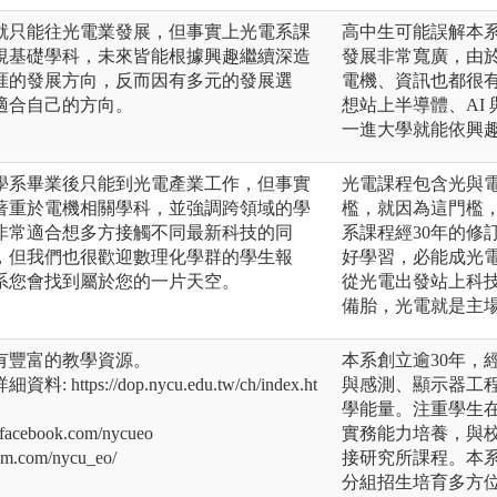
就只能往光電業發展，但事實上光電系課
高中生可能誤解本
視基礎學科，未來皆能根據興趣繼續深造
發展非常寬廣，由於
涯的發展方向，反而因有多元的發展選
電機、資訊也都很
適合自己的方向。
想站上半導體、AI
一進大學就能依興
學系畢業後只能到光電產業工作，但事實
光電課程包含光與
著重於電機相關學科，並強調跨領域的學
檻，就因為這門檻
非常適合想多方接觸不同最新科技的同
系課程經30年的修
，但我們也很歡迎數理化學群的學生報
好學習，必能成光
系您會找到屬於您的一片天空。
從光電出發站上科技業
備胎，光電就是主
有豐富的教學資源。
本系創立逾30年，
ps://dop.nycu.edu.tw/ch/index.ht
與感測、顯示器工
學能量。注重學生
acebook.com/nycueo
實務能力培養，與
ram.com/nycu_eo/
接研究所課程。本
分組招生培育多方位