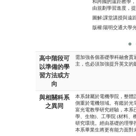
和跨國的遠距教學，
由規劃學習進度，提
圖解:課堂講授與遠
版權:陽明交通大學
需加強各個基礎學科融會貫
高中階段可
主，也必須加強提升英文的
以準備的學
習方法或方
向
本系隸屬於電機學院，整體
與相關科系
側重於電機領域。有鑑於光
之異同
富光電教學研究經驗，本系已
學、生物)、工學院 (材料
研究環境。經由基礎的理學
本系畢業生將更有能力面對