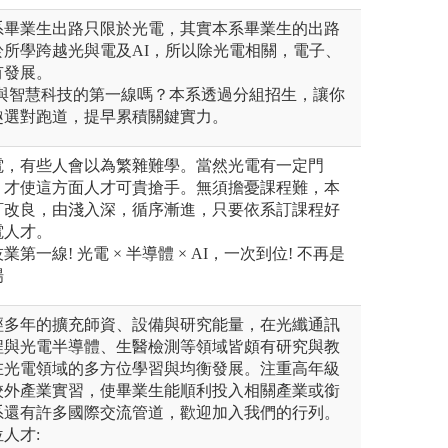
系畢業生出路只限於光電，其實本系畢業生的出路
所學跨越光與電及AI，所以除光電相關，電子、
有發展。
 與智慧科技的第一線嗎？本系透過分組招生，讓你
趣選對跑道，提早累積關鍵實力。
電，有些人會以為繁雜難學。當然光電有一定門
，才使這方面人才可貴搶手。無須擔憂課程難，本
訂改良，由淺入深，循序漸進，只要依系訂課程好
電人才。
第一線! 光電 × 半導體 × AI，一次到位! 不再是
場
經多年的擴充師資、設備與研究能量，在光纖通訊
程與光電半導體、生醫檢測等領域皆頗有研究與教
在光電領域的多方位學習與均衡發展。注重高年級
校外產業實習，使畢業生能順利投入相關產業或銜
系還有許多國際交流管道，歡迎加入我們的行列。
人才: