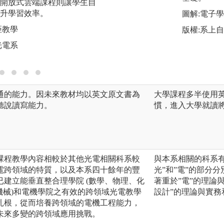
定主題提出實驗方
開放式雲端課程則讓學生自
作，強化專業知識
升學習效率。
圖解:電子
方案。
距教學
版權:系上
圖解:實驗實作與專
光電系
版權:陽明交通大學
通的能力。因未來教材均以英文原文書為
大學課程多半使用
聽說讀寫能力。
慣，進入大學就讀
課程教學內容相較於其他光電相關科系較
與本系相關的科系
電跨領域的特質，以及本系四十餘年的豐
光”和”電”的部分
建立能垂直整合理學院 (數學、物理、化
著重於”電”的理論
、機械)和電機學院之有效的跨領域光電教學
設計”的理論與實務
扎根，從而培養跨領域的電機工程能力，
未來多變的跨領域應用挑戰。