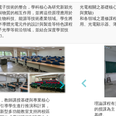
電子技術的整合，學科核心為研究新穎光
光電相關之基礎核心
與物質的相互作用，並將這些原理應用於
與實驗)
生物科技、能源等技術產業領域。學生將
和各領域之選修課程
半導體光電元件的設計與製造等特色課程
用、光電顯示器、薄
子光學等前沿領域，並結合深度學習技
力。
本系特別重視培養
，教師講授基礎與專業核心
理論課程有
系統規劃實驗課程
引導學生進行推演和計算，
的授課為主
中的光電現象。完
新型多功能教室支持跨校區
基礎。