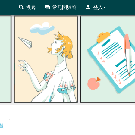
搜尋
常見問與答
登入
質