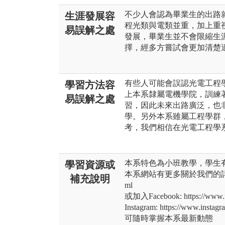
不少人會認為畢業生的出路
生涯發展容
程光類與電類並重，加上重
易誤解之處
發展，畢業生並不會限縮生
擇，經多方嘗試會更加清楚
有些人可能會誤認光電工程
學習方法容
上本系隸屬電機學院，訓練
易誤解之處
習，因此未來出路廣泛，也
學。另外本系雖屬工程學群
考，我們相信在光電工程學
本系特色為小班教學，學生
學習資源或
本系網站有更多關於我們的詳細資料: htt
補充說明
ml
或加入Facebook: https://www.f
Instagram: https://www.instag
可隨時掌握本系最新動態