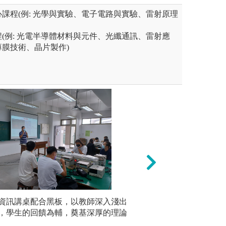
課程(例: 光學與實驗、電子電路與實驗、雷射原理
(例: 光電半導體材料與元件、光纖通訊、雷射應
膜技術、晶片製作)
學生的獨立思考與實作能力，
本系教師的研究項
資訊講桌配合黑板，以教師深入淺出
實驗課程
，讓學生親自操作，驗證理論
常邀請業界講師講
，學生的回饋為輔，奠基深厚的理論
合，讓專
成核心課程後，學生可針對特
科學園區的優勢，