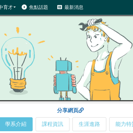
中育才
焦點話題
最新消息
分享網頁
學系介紹
課程資訊
生涯進路
能力特