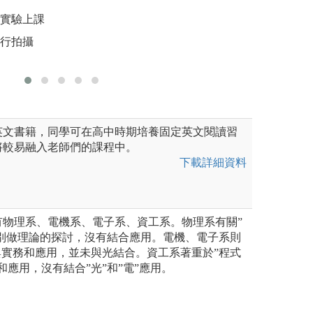
法並實際操作。透過團隊合
及研究單位，加深
圖解:雷射
和溝通能力，並提出有效解決
暑假期間，有機會
學實驗上課
版權:系上
實務經驗。
自行拍攝
題競賽
圖解:業師授課、
光電系
版權:陽明交通大
英文書籍，同學可在高中時期培養固定英文閱讀習
將較易融入老師們的課程中。
下載詳細資料
有物理系、電機系、電子系、資工系。物理系有關”
分別做理論的探討，沒有結合應用。電機、電子系則
與實務和應用，並未與光結合。資工系著重於”程式
和應用，沒有結合”光”和”電”應用。