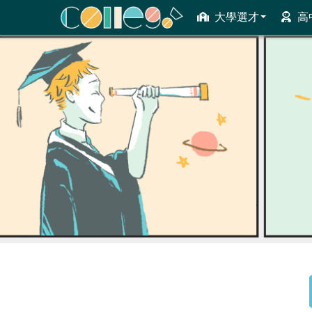
大學選才
高
ColleGo! 大學選才與高中育才輔助系統