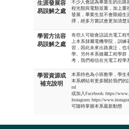
不少人會認為畢業生的出路
生涯發展容
程光類與電類並重，加上重
易誤解之處
發展，畢業生並不會限縮生
擇，經多方嘗試會更加清楚
有些人可能會誤認光電工程
學習方法容
上本系隸屬電機學院，訓練
易誤解之處
習，因此未來出路廣泛，也
學。另外本系雖屬工程學群
考，我們相信在光電工程學
本系特色為小班教學，學生
學習資源或
本系網站有更多關於我們的詳細資料: htt
補充說明
ml
或加入Facebook: https://www.f
Instagram: https://www.instag
可隨時掌握本系最新動態