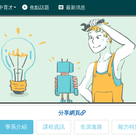
中育才
焦點話題
最新消息
分享網頁
學系介紹
課程資訊
生涯進路
能力特