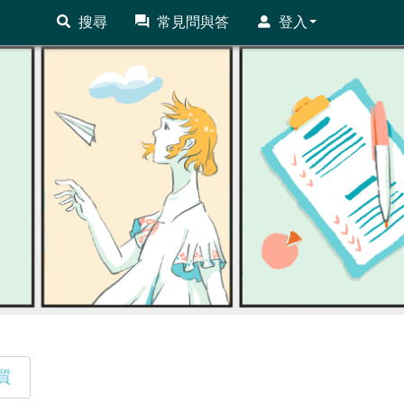
搜尋
常見問與答
登入
質