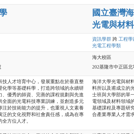
學
國立臺灣海
光電與材料
資訊
學群
跨
工程
學
光電工程
學類
海大校區
號
202基隆市中正區北
科技人才培育中心，發展重點在於垂直整
海洋大學光電與材料
理化學等基礎科學，打造跨領域的永續研
料所以及甫成立的光
力、優秀的師資、完善的課程規劃與先進
士班與大學部的單
供全面的光電科技專業訓練，並創造多元
電領域及材料領域
專注於技術能力的提升，也重視人文素養
基礎課程及專題研
廣泛的文化視野和社會責任感，成為在專
合產業專業人才需
的全方位人才。