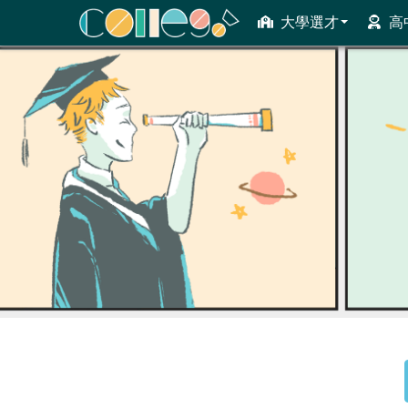
大學選才
高
ColleGo! 大學選才與高中育才輔助系統