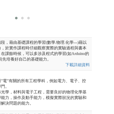
和溝通能力，並提出有效解決
暑假期間，有機會
圖解:學生
實務經驗。
版權:自拍
題競賽
圖解:業師授課、
光電系
版權:陽明交通大
，藉由基礎課程的學習(數學.物理.化學---)藉以
力，於實作課程時仔細觀察實際的實驗過程與書本
課餘時候，可以多涉及程式的學習(如Arduino的
前先培養好自己的基礎能力。
下載詳細資料
”電”有關的所有工程學科，例如電力、電子、控
學門。
修光學，材料與電子工程，需要良好的物理化學基
學能力，操作及動手能力，模擬實際狀況的實驗和
與解決問題的能力。