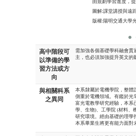
由規劃學習進度，提
圖解:課堂講授與遠
版權:陽明交通大學
需加強各個基礎學科融會貫
高中階段可
主，也必須加強提升英文的
以準備的學
習方法或方
向
本系隸屬於電機學院，整體
與相關科系
側重於電機領域。有鑑於光
之異同
富光電教學研究經驗，本系已
學、生物)、工學院 (材料
研究環境。經由基礎的理學
本系畢業生將更有能力面對