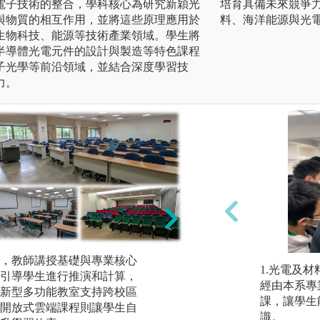
電子技術的整合，學科核心為研究新穎光
培育具備未來競爭
與物質的相互作用，並將這些原理應用於
料、海洋能源與光
生物科技、能源等技術產業領域。學生將
半導體光電元件的設計與製造等特色課程
子光學等前沿領域，並結合深度學習技
力。
本系特別重視培養
，教師講授基礎與專業核心
1.光電及
系統規劃實驗課程
引導學生進行推演和計算，
經由本系專
中的光電現象。完
新型多功能教室支持跨校區
課，讓學生
定主題提出實驗方
開放式雲端課程則讓學生自
識。