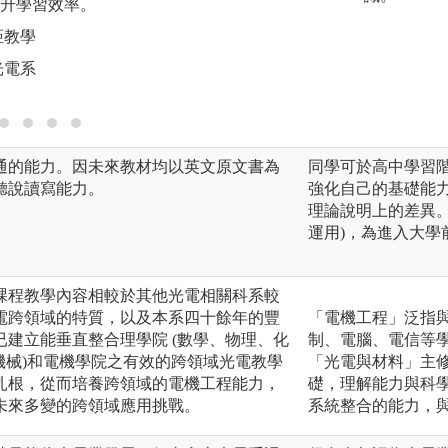
作，強化專業知識
升學習效率。
方案。
距教學
圖解:實驗實作與專
光電系
版權:陽明交通大學
通的能力。因未來教材均以英文原文書為
同學可於高中學習階段
聽說讀寫能力。
強化自己的基礎能
理論說明上的差異。在
運用)，為進入大學
課程教學內容相較於其他光電相關科系較
電跨領域的特質，以及本系四十餘年的豐
「電機工程」泛指與
建立能垂直整合理學院 (數學、物理、化
制、電腦、電信等
、機械)和電機學院之有效的跨領域光電教學
「光電與材料」主
扎根，從而培養跨領域的電機工程能力，
礎，理解能力與科
未來多變的跨領域應用挑戰。
系統整合的能力，