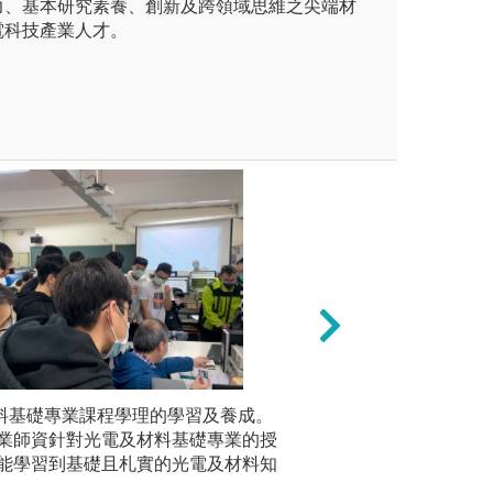
力、基本研究素養、創新及跨領域思維之尖端材
電科技產業人才。
學生的獨立思考與實作能力，
本系教師的研究項
材料基礎專業課程學理的學習及養成。
2. 光電
，讓學生親自操作，驗證理論
常邀請業界講師講
業師資針對光電及材料基礎專業的授
本系安排
成核心課程後，學生可針對特
科學園區的優勢，
能學習到基礎且札實的光電及材料知
實作的能
法並實際操作。透過團隊合
及研究單位，加深