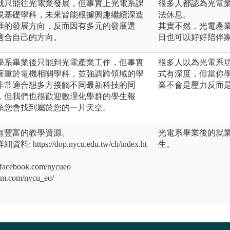
就只能往光電業發展，但事實上光電系課
很多人都認為光電
視基礎學科，未來皆能根據興趣繼續深造
法休息。
涯的發展方向，反而因有多元的發展選
其實不然，光電產
適合自己的方向。
日也可以好好陪伴
學系畢業後只能到光電產業工作，但事實
很多人以為光電系
著重於電機相關學科，並強調跨領域的學
式有深度，但當你
非常適合想多方接觸不同最新科技的同
業不會是壓力反而
，但我們也很歡迎數理化學群的學生報
系您會找到屬於您的一片天空。
有豐富的教學資源。
光電系畢業後的就
ps://dop.nycu.edu.tw/ch/index.ht
生。
acebook.com/nycueo
ram.com/nycu_eo/