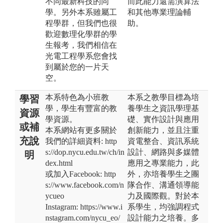
不同最新科技的同
而此能力還需演算法
學。另外本系雖屬工
和其他專業理論輔
程學群，但我們也很
助。
歡迎數理化學群的學
生報考，我們相信在
光電工程學系您會找
到屬於您的一片天
空。
本系特色為小班教
本系之教學目標為培
學習
學，學生有豐富的教
養學生之資訊學理基
資源
學資源。
礎、實作設計與應用
或補
本系網站有更多關於
創新能力，並且注重
充說
我們的詳細資料: http
資電整合、資訊系統
s://dop.nycu.edu.tw/ch/in
設計、網路與多媒體
明
dex.html
應用之專業能力，此
或加入Facebook: http
外，亦培養學生之團
s://www.facebook.com/n
隊合作、溝通領導能
ycueo
力及國際觀。對於本
Instagram: https://www.i
系學生，均強調程式
nstagram.com/nycu_eo/
設計能力之培養。多