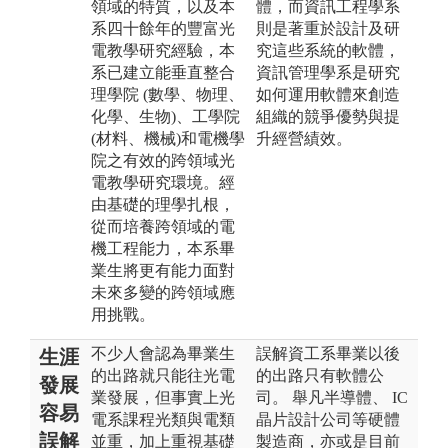
領域的特質，以及本
體，而資訊工程學系
系四十餘年的豐富光
則是著重於設計及研
電教學研究經驗，本
究這些系統的軟體，
系已建立能垂直整合
資訊管理學系是研究
理學院 (數學、物理、
如何運用軟體來創造
化學、生物)、工學院
組織的競爭優勢與提
(材料、機械)和電機學
升經營績效。
院之有效的跨領域光
電教學研究環境。經
由基礎的理學扎根，
從而培養跨領域的電
機工程能力，本系畢
業生將更有能力面對
未來多變的跨領域應
用挑戰。
不少人會認為畢業生
誤解資工系畢業以後
生涯
的出路就只能往光電
的出路只有軟體公
發展
業發展，但事實上光
司。 舉凡半導體、 IC
容易
電系課程光類與電類
晶片設計公司等硬體
誤解
並重，加上重視基礎
製造商，亦或是目前