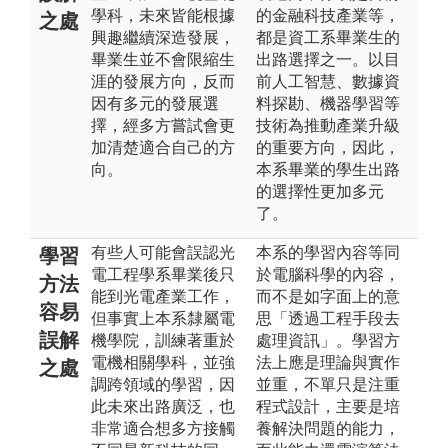
學科，未來皆能根據
的金融科技產業等，
之處
興趣繼續深造發展，
都是資工系畢業生的
畢業生並不會限縮生
出路選擇之一。以目
涯的發展方向，反而
前人工智慧、數據資
因有多元的發展選
料探勘、機器學習等
擇，經多方嘗試會更
技術為推動產業升級
加清楚適合自己的方
的重要方向，因此，
向。
本系畢業的學生出路
的選擇性更加多元
了。
有些人可能會誤認光
本系的學習內容等同
學習
電工程學系畢業後只
於電腦科學的內容，
方法
能到光電產業工作，
而不是如字面上的意
容易
但事實上本系隸屬電
思「透過工程手段去
誤解
機學院，訓練著重於
處理資訊」。學習方
電機相關學科，並強
法上應是理論與實作
之處
調跨領域的學習，因
並重，不單只是注重
此未來出路廣泛，也
程式設計，主要是培
非常適合想多方接觸
養解決問題的能力，