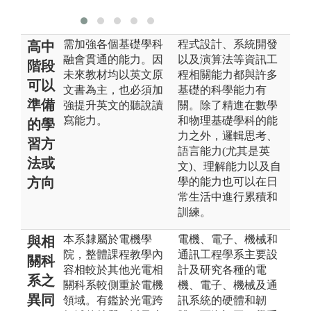
需加強各個基礎學科
程式設計、系統開發
高中
融會貫通的能力。因
以及演算法等資訊工
階段
未來教材均以英文原
程相關能力都與許多
可以
文書為主，也必須加
基礎的科學能力有
準備
強提升英文的聽說讀
關。除了精進在數學
寫能力。
和物理基礎學科的能
的學
力之外，邏輯思考、
習方
語言能力(尤其是英
法或
文)、理解能力以及自
方向
學的能力也可以在日
常生活中進行累積和
訓練。
本系隸屬於電機學
電機、電子、機械和
與相
院，整體課程教學內
通訊工程學系主要設
關科
容相較於其他光電相
計及研究各種的電
系之
關科系較側重於電機
機、電子、機械及通
異同
領域。有鑑於光電跨
訊系統的硬體和韌