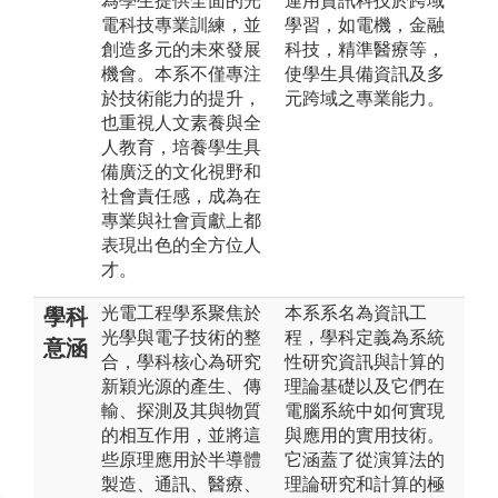
為學生提供全面的光
運用資訊科技於跨域
電科技專業訓練，並
學習，如電機，金融
創造多元的未來發展
科技，精準醫療等，
機會。本系不僅專注
使學生具備資訊及多
於技術能力的提升，
元跨域之專業能力。
也重視人文素養與全
人教育，培養學生具
備廣泛的文化視野和
社會責任感，成為在
專業與社會貢獻上都
表現出色的全方位人
才。
光電工程學系聚焦於
本系系名為資訊工
學科
光學與電子技術的整
程，學科定義為系統
意涵
合，學科核心為研究
性研究資訊與計算的
新穎光源的產生、傳
理論基礎以及它們在
輸、探測及其與物質
電腦系統中如何實現
的相互作用，並將這
與應用的實用技術。
些原理應用於半導體
它涵蓋了從演算法的
製造、通訊、醫療、
理論研究和計算的極