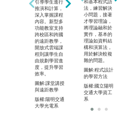
讓學生親自操
最
和基本程式語
引導學生進行
作，驗證理論
業
法，練習解決
推演和計算，
中的光電現
科
小問題，接著
深入掌握課程
象。完成核心
勢
才學習理論，
內容。新型多
課程後，學生
能
將理論融和於
功能教室支持
可針對特定主
訪
實作，基本的
跨校區和跨國
題提出實驗方
單
理論如資料結
的遠距教學，
法並實際操
台
構和演算法，
開放式雲端課
作。透過團隊
解
用於解決較複
程則讓學生自
合作，強化專
暑
雜的問題。
由規劃學習進
業知識和溝通
機
度，提升學習
圖解:程式設計
能力，並提出
頂
效率。
的學習方法
有效解決方
習
圖解:課堂講授
版權:國立陽明
案。
經
與遠距教學
交通大學資工
圖解:實驗實作
圖
系
版權:陽明交通
與專題競賽
課
大學光電系
與
版權:陽明交通
大學光電系
版
大