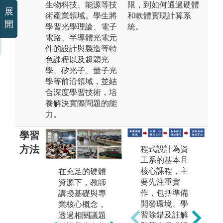
生物科技、能源等技
限，到如何通過硬體
展
術產業領域。學生將
和軟體實現計算系
開
學習光學理論、電子
統。
電路、半導體光電元
件的設計與製造等特
色課程以及超穎光
學、矽光子、量子光
學等前沿領域，並結
合深度學習技術，培
養解決實際問題的能
力。
學習
方法
程式設計為資
工系的基本且
本系特別重視
本
核心課程，主
在充足的硬體
培養學生的獨
究
要先注重實
資源下，教師
立思考與實作
緊
作，包括準備
講授基礎與專
能力，系統規
程
開發環境、學
業核心概念，
劃實驗課程，
業
習除錯及註解
透過相關議題