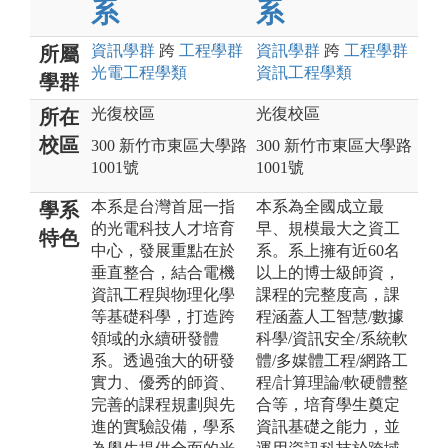
系
系
資訊
學群
跨
工程
學群
資訊
學群
跨
工程
學群
所屬
光電工程
學類
資訊工程
學類
學群
光復校區
光復校區
所在
校區
300 新竹市東區大學路
300 新竹市東區大學路
1001號
1001號
本系是台灣首屈一指
本系為全國成立最
學系
的光電科技人才培育
早、規模最大之資工
特色
中心，發展重點在於
系。系上擁有近60名
垂直整合，結合電機
以上的博士級師資，
資訊工程與物理化學
課程的完整度高，課
等基礎科學，打造跨
程涵蓋人工智慧/數據
領域的永續研發體
科學/資訊安全/系統軟
系。透過強大的研發
體/多媒體工程/網路工
實力、優秀的師資、
程/計算理論/軟硬體整
完善的課程規劃與先
合等，培育學生奠定
進的實驗設備，學系
資訊基礎之能力，並