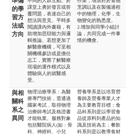
準備
不同的人群互動。於
作菜，增加對於食物
課堂上勇於發言或答
烹調以及在製備過程
的學
覆問題，表達自己的
中的物理，化學，生
習方
想法與意見。平時多
物變化的熟悉度。
法或
閱讀課內外書籍，有
2.增加與同學小組討
方向
助增加思辯能力與邏
論，共同完成一件事
輯推論。若想更加了
情的機會。
解醫療機構，可至相
關機構參訪或是擔任
志工，實際了解醫療
現場的運作模式以及
體驗病人的就醫感
受。
物理治療學系：為醫
營養學系是以培育營
與相
療專門技術，需通過
養師及營養專業人才
關科
國家考試，取得物理
為主要教育目標；食
系之
治療師考試及格證書
品科系則是以學習食
異同
才能執業。服務對象
品從原料到產品的知
包括醫院病人(如：骨
識及技術為主；餐飲
科、神經科、小兒
科系則是以教導食材