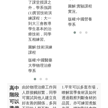
了課堂授課之
面
科等，會教導
圖解:實驗課程
外，學系強調
學生如何進行
圖
實況。
(1)實習技術演
檢查、判斷病
院
練課程：大一
版權:中國營養
人問題和選擇
版
到大三會教導
學系
適當的治療方
大
學生基本的治
法。
學
療技術，同學
圖解:物理治療
互相練習。
四大專科
圖解:技術演練
版權:中國醫藥
課程
大學物理治療
版權:中國醫藥
學系
大學物理治療
學系
由於物理治療工作與
1.平常可以多逛市場，
高中
人群接觸頻繁，同學
瞭解當季食材及如何
階段
可嘗試與他人建立良
透過觀察判斷食材的
可以
好友善的關係，多與
品質。亦可練習煮飯