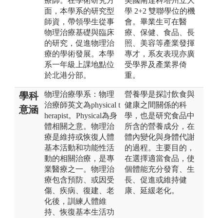
療師。在學術研究方
美國南達科塔州立大
面，本學系的研究型
學 2+2 雙聯學位的機
師資，帶領學生從事
會。畢業生可在醫
物理治療基礎與臨床
療、保健、食品、長
的研究，促進物理治
照、美容等產業發揮
療的學術發展。本學
專才，系友表現亦廣
系一年級上課地點位
受學界及產業界倚
於北港分部。
重。
物理治療學系：物理
營養學是探討飲食與
學科
治療師英文為physical t
健康之間關係的科
意涵
herapist。Physical為身
學，也是研究食品中
體相關之意。物理治
所含的營養成分，在
療是維持或恢復人體
體內變化與身體代謝
基本活動和功能性活
的過程。主要目的，
動的相關治療，是專
在選擇適當食品，使
業醫療之一。物理治
個體能充分發育、生
療包含預防、或因受
長、促進或維持健
傷、疾病、復建、老
康、延緩老化。
化後，訓練人體維
持、恢復基本生活功