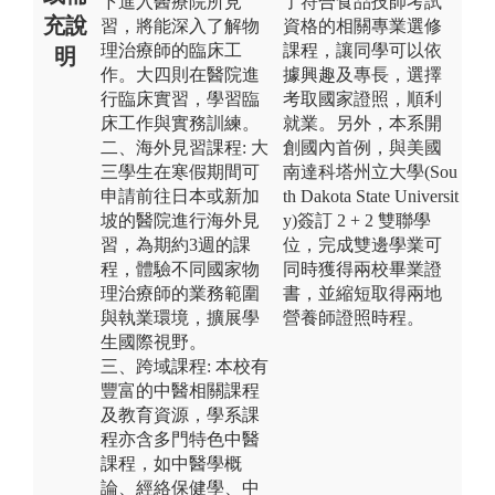
下進入醫療院所見
了符合食品技師考試
充說
習，將能深入了解物
資格的相關專業選修
理治療師的臨床工
課程，讓同學可以依
明
作。大四則在醫院進
據興趣及專長，選擇
行臨床實習，學習臨
考取國家證照，順利
床工作與實務訓練。
就業。另外，本系開
二、海外見習課程: 大
創國內首例，與美國
三學生在寒假期間可
南達科塔州立大學(Sou
申請前往日本或新加
th Dakota State Universit
坡的醫院進行海外見
y)簽訂 2 + 2 雙聯學
習，為期約3週的課
位，完成雙邊學業可
程，體驗不同國家物
同時獲得兩校畢業證
理治療師的業務範圍
書，並縮短取得兩地
與執業環境，擴展學
營養師證照時程。
生國際視野。
三、跨域課程: 本校有
豐富的中醫相關課程
及教育資源，學系課
程亦含多門特色中醫
課程，如中醫學概
論、經絡保健學、中