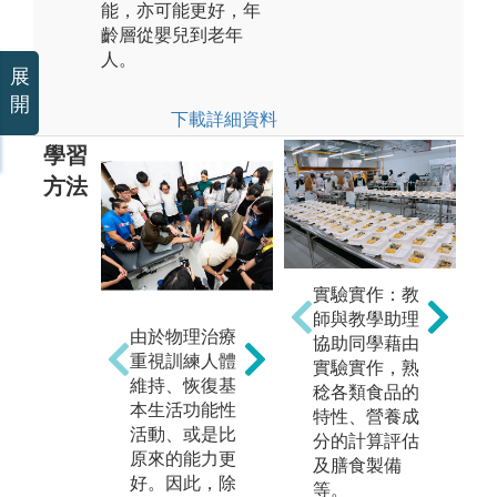
能，亦可能更好，年
齡層從嬰兒到老年
人。
展
開
下載詳細資料
學習
方法
(
醫
實驗實作：教
構
(2)臨床問題邏
師與教學助理
由於物理治療
床
輯推演和決策
協助同學藉由
重視訓練人體
的
分析：針對不
實驗實作，熟
維持、恢復基
對
同種類的病
稔各類食品的
本生活功能性
查
人，例如：骨
特性、營養成
活動、或是比
療
科、神經科、
分的計算評估
原來的能力更
望
心肺疾患、運
及膳食製備
好。因此，除
以
動傷害、小兒
等。