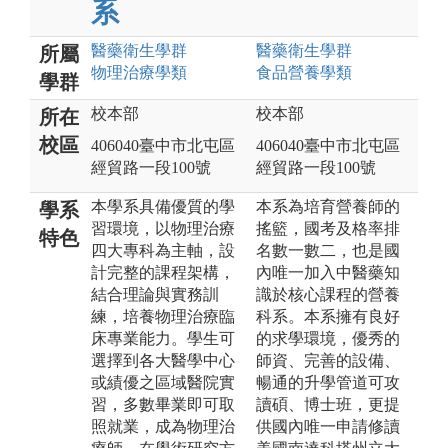
系
醫藥衛生
學群
醫藥衛生
學群
所屬
物理治療
學類
食品營養
學類
學群
校本部
校本部
所在
校區
406040臺中市北屯區
406040臺中市北屯區
經貿路一段100號
經貿路一段100號
本學系具備優質的學
本系為培育營養師的
學系
習環境，以物理治療
搖籃，國考及格率排
特色
四大專科為主軸，設
名數一數二，也是國
計完整的課程架構，
內唯一加入中醫藥知
結合理論與實務訓
識於核心課程的營養
練，培養物理治療臨
科系。本系擁有良好
床專業能力。學生可
的求學環境，優秀的
選擇到各大醫學中心
師資、完善的設備、
或績優之區域醫院實
暢通的升學管道可攻
習，多數畢業即可取
讀碩、博士班，更提
照就業，成為物理治
供國內唯一申請修讀