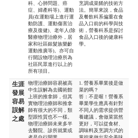
科、心肺問題、癌
烹調成菜餚的技術方
症、婦產科等)、運動
法。簡單來說，食品
員(在運動場上進行運
及餐飲科系偏重在食
動防護、運動傷害治
品入口前的科學與技
療及復健)、老年人(除
術，營養科系是探討
醫療物理治療外，居
食品入口後的健康科
家和社區銀髮族樂齡
學。
運動推廣等)。亦可自
行開設物理治療所為
社區民眾進行以上的
所有項目。
物理治療師容易被高
1. 營養系畢業後是做
生涯
中生誤解為去國術館
菜的嗎？
發展
上班的推拿師，但其
答：不是喔！營養系
容易
實物理治療師和推拿
畢業學生應具有針對
誤解
師有很大的不同，類
不同人的需求提供營
型跟性質也不一樣。
養建議，會做菜當然
之處
物理治療師未來多半
更好，可以從食材、
去醫院、診所就業或
調味料及烹調方式的
者是自行開業。
掌控來做出安全美味