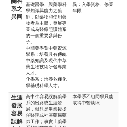
關科
基礎醫學、與藥學科
異：入學資格、修業
系之
學知識與能力之藥
年限
異同
師，以藥物和使用藥
物者為主體，發展專
業成為醫療照護體系
的一個重要參與份
子。
中國藥學暨中藥資源
學系：培養具有傳統
中藥知識及現代中草
藥生物技術研發專業
人才。
化學系：培養各種化
學基礎科學人才。
高中生容易誤解藥學
本學系乙組同學只能
生涯
系的出路或生涯發
取得中醫執照
發展
展，就只是畢業後擔
容易
任醫院或社區藥局藥
誤解
師工作；事實上藥學