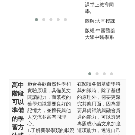
課堂上教導同
學。
圖解:大堂授課
版權:中國醫藥
大學中醫學系
適合喜歡自然科學和
在閱讀各個基礎學科
高中
實驗原理，具備英文
與知識時，除了基礎
階段
閱讀能力，而繁複的
的原理外，需要更深
可以
藥學知識需要良好的
究其應用面，因為需
準備
記憶力，並擅長與他
要具備歸納與融會貫
人交流並富有同理
通的能力，可以透過
的學
心。
專題或小論文來加強
習方
1.了解藥學學類的狀況
這項能力，透過自己