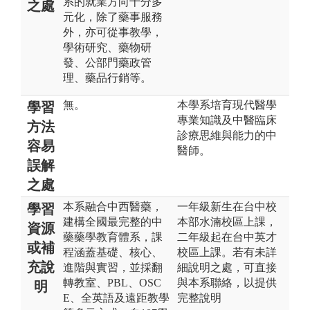
系的就業方向十分多
之處
元化，除了藥事服務
外，亦可從事教學，
學術研究、藥物研
發、公部門藥政管
理、藥品行銷等。
無。
本學系培育現代醫學
學習
專業知識及中醫臨床
方法
診療思維與能力的中
容易
醫師。
誤解
之處
本系融合中西醫藥，
一年級新生在台中校
學習
建構全國最完整的中
本部水湳校區上課，
資源
藥藥學教育體系，課
二年級起在台中英才
或補
程涵蓋基礎、核心、
校區上課。若有未詳
充說
進階與實習，並採翻
細說明之處，可直接
轉教室、PBL、OSC
與本系聯絡，以提供
明
E、全英語及遠距教學
完整說明