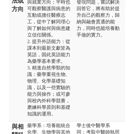
法或
與就業方向；平時也
發現問題，嘗試解決
方向
可觀察醫護與病患的
回答它，將有助於提
互動或擔任醫療志
升自己的觀察力，歸
工，從中了解同理心
納與融會貫通的能
與了解如何與病患建
力，同時也能培養動
立信任關係。
手做的實力。
2. 提升外語能力：從
課本到最新文獻皆為
英語，因此英語能力
為藥學基本要求。
3. 精進自然學類的知
識：藥學重視生物、
物理、化學基礎知
識，以及一些實驗的
能力與操作；或可參
與校內外科學競賽，
磨練科學原則和基礎
知識的運用。
藥學系：培養能統合
學士後中醫學系
與相
化學、生物學與其他
同：考取中醫師執照