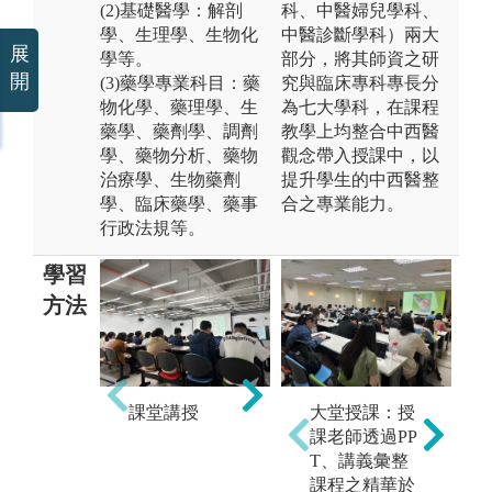
(2)基礎醫學：解剖
科、中醫婦兒學科、
學、生理學、生物化
中醫診斷學科）兩大
展
學等。
部分，將其師資之研
開
(3)藥學專業科目：藥
究與臨床專科專長分
物化學、藥理學、生
為七大學科，在課程
藥學、藥劑學、調劑
教學上均整合中西醫
學、藥物分析、藥物
觀念帶入授課中，以
治療學、生物藥劑
提升學生的中西醫整
學、臨床藥學、藥事
合之專業能力。
行政法規等。
學習
方法
問
課堂講授
大堂授課：授
實驗實作課程
課老師透過PP
T、講義彙整
課程之精華於