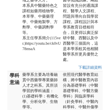
域之藥學人才。
醫學知識訓練。兩組
本系具中醫藥特色之
皆設有充分的通識課
課程如藥用植物學、
程、醫學人文課程、
本草學、中藥藥理
問題與導向自我學習
學、中藥炮製學、方
課程。課程設計與本
劑學、中藥調劑學
學系教育目標相符
等。
合，且更得以廣泛探
系主任學系簡介(115ve
研中醫、西醫以及中
r.)https://youtu.be/ck0vU
西醫學三個面向，這
78msaA
是本學系較其他相關
醫學系所更具優勢之
處。
下載詳細資料
藥學系主要為培養融
依照現代醫學教育結
學科
貫中西藥學專業藥師
構，將中醫教育內容
意涵
人才之科系。其所須
分為基礎學科（中醫
學習的學科涵蓋：
基礎學科、中醫方藥
(1)基礎科學：有機化
學科）與臨床學科
學、分析化學、生物
（針灸學科、中醫內
學等。
科學科、中醫外傷學