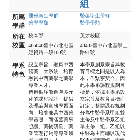
組
醫藥衛生
學群
醫藥衛生
學群
所屬
藥學
學類
醫學
學類
學群
校本部
英才校區
所在
校區
406040臺中市北屯區
40402臺中市北區學士
經貿路一段100號
路91號
設立宗旨：融貫中西
本學系創系宗旨與教
學系
醫藥二大系統，培育
育目標之間是以人為
特色
融貫中西藥學之藥學
本，作緊密契合。因
專業人才。
此本學系課程規劃目
透過循序漸進與多元
標是，依據本學系設
化的課程設計，提供
立宗旨及教育目標而
及理論與實務學習面
訂定，整體課程規劃
向，培養兼具中西藥
分為中醫學系甲組雙
學基礎，而涵蓋藥事
主修及中醫學系乙組
照護、藥物研發、藥
單主修二組。乙組以
業管理行銷等專業領
中醫為主而輔以現代