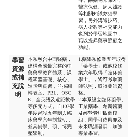
等。除藥物知識外，
醫療保健、病人照護
等相關知識亦須學
習，另外溝通技巧、
病人衛教等社交能力
也列於學習地圖中，
藉以提昇藥事照顧之
功能。
本系融合中西醫藥，
1.藥學系修業五年取得
學習
建構全國最完整的中
「藥學士」或他校修
資源
藥藥學教育體系，課
業六年取得「臨床藥
或補
程涵蓋基礎、核心、
學士」，皆可考取藥
充說
進階與實習，並採翻
師執照，取得藥師資
轉教室、PBL、OSC
格。
明
E、全英語及遠距教學
2.本系設立臨床藥學、
等多元方式。自107學
工業藥學、創新醫藥
年度起設五年制與臨
及經營管理四個模
床藥學六年制雙軌，
組，同學可依興趣及
並具備學、碩、博完
未來職涯發展，加強
整學制。
專業學習。