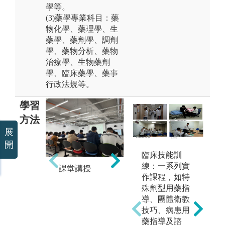
學等。
(3)藥學專業科目：藥
物化學、藥理學、生
藥學、藥劑學、調劑
學、藥物分析、藥物
治療學、生物藥劑
學、臨床藥學、藥事
行政法規等。
學習
方法
展
開
臨床技能訓
練：一系列實
問
課堂講授
實驗實作課程
作課程，如特
殊劑型用藥指
導、團體衛教
技巧、病患用
藥指導及諮