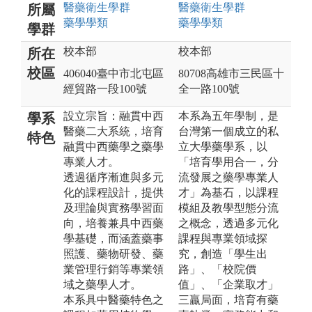
醫藥衛生
學群
醫藥衛生
學群
所屬
藥學
學類
藥學
學類
學群
校本部
校本部
所在
校區
406040臺中市北屯區
80708高雄市三民區十
經貿路一段100號
全一路100號
設立宗旨：融貫中西
本系為五年學制，是
學系
醫藥二大系統，培育
台灣第一個成立的私
特色
融貫中西藥學之藥學
立大學藥學系，以
專業人才。
「培育學用合一，分
透過循序漸進與多元
流發展之藥學專業人
化的課程設計，提供
才」為基石，以課程
及理論與實務學習面
模組及教學型態分流
向，培養兼具中西藥
之概念，透過多元化
學基礎，而涵蓋藥事
課程與專業領域探
照護、藥物研發、藥
究，創造「學生出
業管理行銷等專業領
路」、「校院價
域之藥學人才。
值」、「企業取才」
本系具中醫藥特色之
三贏局面，培育有藥