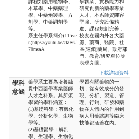
課程如藥用植物學、
事執業、實務能力和
本草學、中藥藥理
研究創新的藥學專業
學、中藥炮製學、方
人才。本系師資陣容
劑學、中藥調劑學
堅強、研究設備精
等。
進、課程規劃完善，
系主任學系簡介(115ve
校友在國內外各大藥
r.)https://youtu.be/ck0vU
廠、藥商、醫院、社
78msaA
區(連鎖)藥局、政府部
門、教育/研究單位等
表現亮眼。
下載詳細資料
藥學系主要為培養融
學習有關藥物的一
學科
貫中西藥學專業藥師
切，從有效成分的發
意涵
人才之科系。其所須
現、分析、製造、管
學習的學科涵蓋：
理、行銷、研發和藥
(1)基礎科學：有機化
物在人體內的作用到
學、分析化學、生物
病人用藥諮詢等臨床
學等。
技能都涵蓋在內。
(2)基礎醫學：解剖
學、生理學、生物化