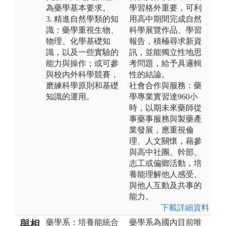
為藥學基本要求。
學習格外重要，可利
3. 精進自然學類的知
用高中期間完成自然
識：藥學重視生物、
科學展覽作品、學習
物理、化學基礎知
報告，積極尋求新資
識，以及一些實驗的
訊，並能獨立性地思
能力與操作；或可參
考問題，給予具邏輯
與校內外科學競賽，
性的結論。
磨練科學原則和基礎
社會合作與服務：藥
知識的運用。
學專業實習達960小
時，以期未來藥師從
事藥事服務與製藥產
業發展，應重視倫
理、人文關懷，藉參
與高中社團、幹部、
志工或偏鄉活動，培
養能理解他人感受、
與他人互動及共事的
能力。
下載詳細資料
藥學系：培養能統合
藥學系為國內目前唯
與相