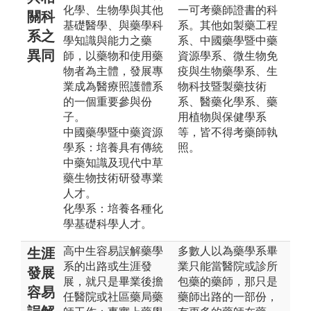
化學、生物學與其他
一可考藥師證書的科
關科
基礎醫學、與藥學科
系。其他如製藥工程
系之
學知識與能力之藥
系、中國藥學暨中藥
異同
師，以藥物和使用藥
資源學系、微生物免
物者為主體，發展專
疫與生物藥學系、生
業成為醫療照護體系
物科技暨製藥技術
的一個重要參與份
系、醫藥化學系、藥
子。
用植物與保健學系
中國藥學暨中藥資源
等，皆不得考藥師執
學系：培養具有傳統
照。
中藥知識及現代中草
藥生物技術研發專業
人才。
化學系：培養各種化
學基礎科學人才。
高中生容易誤解藥學
多數人以為藥學系畢
生涯
系的出路或生涯發
業只能當醫院或診所
發展
展，就只是畢業後擔
包藥的藥師，那只是
容易
任醫院或社區藥局藥
藥師出路的一部份，