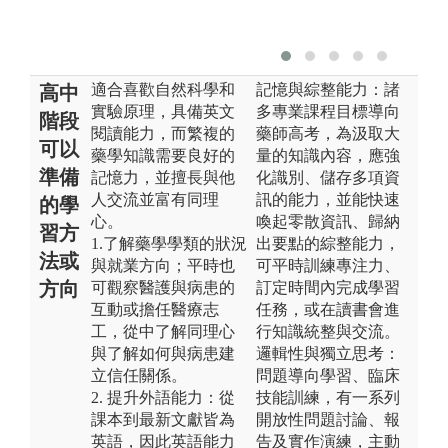
適合喜歡自然科學和
記憶與綜整能力：諸
高中
實驗原理，具備英文
多專業課程目標導向
階段
閱讀能力，而繁複的
藥師高考，為汲取大
可以
藥學知識需要良好的
量的知識內容，應強
準備
記憶力，並擅長與他
化識別、儲存多項資
人交流並富有同理
訊的能力，並能快速
的學
心。
喚起零散資訊、歸納
習方
1.了解藥學學類的狀況
出要點的綜整能力，
法或
與就業方向；平時也
可平時訓練專注力、
方向
可觀察醫護與病患的
訂定時間內完成學習
互動或擔任醫療志
任務，或在讀書會進
工，從中了解同理心
行知識統整與交流。
與了解如何與病患建
邏輯性與獨立思考：
立信任關係。
問題導向學習、臨床
2. 提升外語能力：從
技能訓練，有一系列
課本到最新文獻皆為
開放性問題討論、報
英語，因此英語能力
告及實作演練，主動