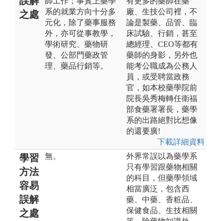
誤解
師工作；事實上藥學
有更多的藥師在藥
系的就業方向十分多
廠、生技公司裡，不
之處
元化，除了藥事服務
論是製藥、品管、臨
外，亦可從事教學，
床試驗、行銷，甚至
學術研究、藥物研
總經理、CEO等都有
發、公部門藥政管
藥師的身影，另外也
理、藥品行銷等。
能考公職成為公務人
員，或受聘當政務
官，如本校藥學院前
院長吳秀梅轉任衛福
部食藥署署長，藥學
系的出路絕對比想像
的還要廣!
下載詳細資料
無。
外界常誤以為藥學系
學習
只有學習跟藥物相關
方法
的科目，但藥學領域
容易
相當廣泛，包含西
誤解
藥、中藥、香粧品、
保健食品、生技相關
之處