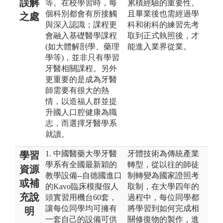
誤解
等。在校學習時，每
累積經驗的重要性。
個科別都會有所接觸
且畢業後也需經過學
之處
與深入認識；課程更
科和術科的練習先考
會融入基礎醫學課程
取到正式執照後，才
(如大體解剖學、藥理
能進入業界從業。
學等)，並非只有學習
牙醫相關課程。另外
更重要的是成為牙醫
師需要有很大的熱
情，以造福人群並提
升國人口腔健康為職
志，而選擇牙醫學系
就讀。
1. 中國醫藥大學牙醫
牙體技術為傳統產業
學習
學系有全國最新穎的
轉型，從以往的師徒
資源
教學設備--自德國進口
制轉變為國家證照考
或補
的Kavo臨床模擬假人
取制，在大學四年的
充說
頭實習用機台60套，
過程中，每位同學都
讓每位同學均可擁有
將學習到如何完成相
明
一套自己的設備可供
關修復物的製作，進