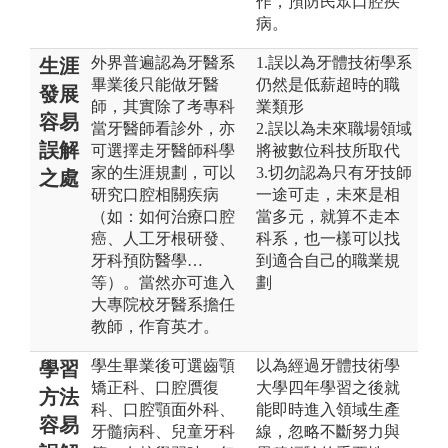
作，預防民眾口腔疾
病。
外界普遍認為牙醫系
1.誤以為牙體技術學系
生涯
畢業後只能做牙醫
仍然是低薪超時的職
發展
師，其實除了考專科
業類形
容易
當牙醫師看診外，亦
2.誤以為未來職場領域
誤解
可選擇走牙醫師科學
將被數位科技所取代
家的生涯規劃，可以
3.切勿認為只有牙技師
之處
研究口腔相關疾病
一途可走，未來是相
（如：如何治療口腔
當多元，就算不走本
癌、人工牙根研發、
科系，也一樣可以找
牙科預防醫學…
到適合自己的職業規
等）。當然亦可進入
劃
大專院校牙醫系擔任
教師，作育英才。
學生畢業後可選齒顎
以為經過牙體技術學
學習
矯正科、口腔贋復
大學四年學習之後就
方法
科、口腔顎面外科、
能即時進入領域生產
容易
牙髓病科、兒童牙科
線，忽略不斷努力與