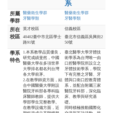
系
醫藥衛生
學群
醫藥衛生
學群
所屬
牙醫
學類
牙醫
學類
學群
英才校區
信義校區
所在
校區
40402臺中市北區學士
臺北市信義區吳興街2
路91號
50號
1.本系教學品質優良，
臺北醫學大學牙體技
學系
研究成績斐然，中國
術學系為台灣唯一由
特色
醫藥大學在多項世界
口腔醫學院所設立之
大學排名都名列台灣
牙體技術學系，學院
各大學前茅。
下有完整之牙醫、牙
2.在教學師資方面，結
體與口衛口腔教育體
合中國醫藥大學附設
系，並配合附屬三家
醫院牙科部各專科臨
醫院牙科部，深化臨
床醫師教師，提供大
床、教學與研究基
學部學生完整教學。
礎。
在教學設備方面，近
同時積極推動國際化