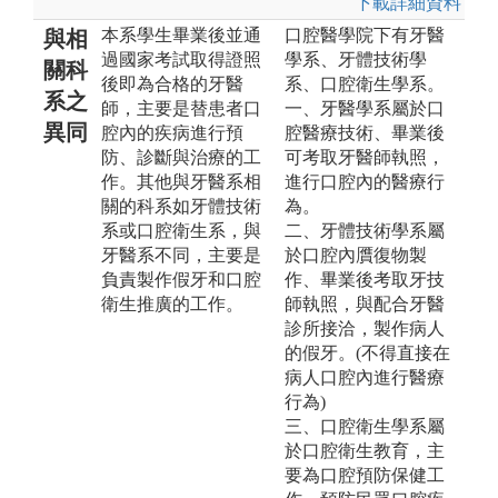
下載詳細資料
本系學生畢業後並通
口腔醫學院下有牙醫
與相
過國家考試取得證照
學系、牙體技術學
關科
後即為合格的牙醫
系、口腔衛生學系。
系之
師，主要是替患者口
一、牙醫學系屬於口
異同
腔內的疾病進行預
腔醫療技術、畢業後
防、診斷與治療的工
可考取牙醫師執照，
作。其他與牙醫系相
進行口腔內的醫療行
關的科系如牙體技術
為。
系或口腔衛生系，與
二、牙體技術學系屬
牙醫系不同，主要是
於口腔內贋復物製
負責製作假牙和口腔
作、畢業後考取牙技
衛生推廣的工作。
師執照，與配合牙醫
診所接洽，製作病人
的假牙。(不得直接在
病人口腔內進行醫療
行為)
三、口腔衛生學系屬
於口腔衛生教育，主
要為口腔預防保健工