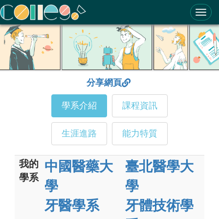
ColleGo! 大學選才與高中育才輔助系統
分享網頁
學系介紹
課程資訊
生涯進路
能力特質
我的
中國醫藥大
臺北醫學大
學系
學
學
牙醫學系
牙體技術學