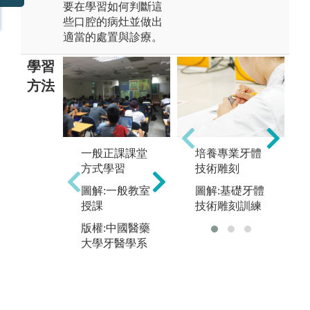
要在學習如何判斷這
些口腔的病灶並做出
適當的處置與診療。
學習
方法
臨
牙醫專業實驗
程
課程：於實驗
一般正課課堂
培養專業牙體
學
室進行實務操
方式學習
技術雕刻
五
作，讓學生有
圖解:一般教室
圖解:基礎牙體
進
豐富知識與熟
授課
技術雕刻訓練
摩
練的技術，以
接
模擬將來的臨
版權:中國醫藥
臨
床工作環境。
大學牙醫學系
圖
圖解:學生操作
教學人頭模型
版
的上課情況
大