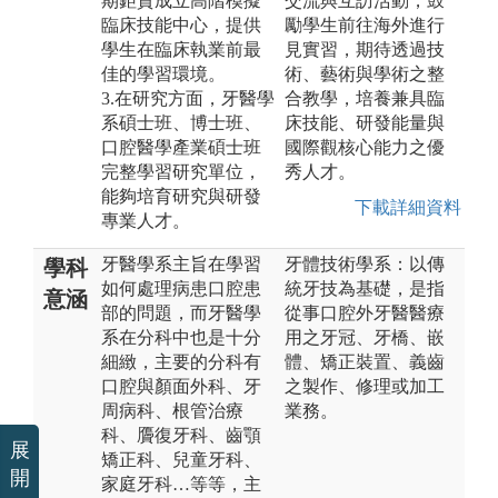
期鉅資成立高階模擬
交流與互訪活動，鼓
臨床技能中心，提供
勵學生前往海外進行
學生在臨床執業前最
見實習，期待透過技
佳的學習環境。
術、藝術與學術之整
3.在研究方面，牙醫學
合教學，培養兼具臨
系碩士班、博士班、
床技能、研發能量與
口腔醫學產業碩士班
國際觀核心能力之優
完整學習研究單位，
秀人才。
能夠培育研究與研發
下載詳細資料
專業人才。
牙醫學系主旨在學習
牙體技術學系：以傳
學科
如何處理病患口腔患
統牙技為基礎，是指
意涵
部的問題，而牙醫學
從事口腔外牙醫醫療
系在分科中也是十分
用之牙冠、牙橋、嵌
細緻，主要的分科有
體、矯正裝置、義齒
口腔與顏面外科、牙
之製作、修理或加工
周病科、根管治療
業務。
科、贗復牙科、齒顎
展
矯正科、兒童牙科、
開
家庭牙科…等等，主