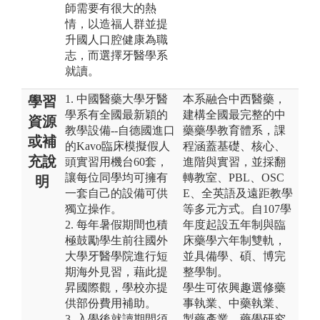
師需要有很大的熱
情，以造福人群並提
升國人口腔健康為職
志，而選擇牙醫學系
就讀。
1. 中國醫藥大學牙醫
本系融合中西醫藥，
學習
學系有全國最新穎的
建構全國最完整的中
資源
教學設備--自德國進口
藥藥學教育體系，課
或補
的Kavo臨床模擬假人
程涵蓋基礎、核心、
充說
頭實習用機台60套，
進階與實習，並採翻
讓每位同學均可擁有
轉教室、PBL、OSC
明
一套自己的設備可供
E、全英語及遠距教學
獨立操作。
等多元方式。自107學
2. 每年暑假期間也積
年度起設五年制與臨
極鼓勵學生前往國外
床藥學六年制雙軌，
大學牙醫學院進行短
並具備學、碩、博完
期海外見習，藉此提
整學制。
昇國際觀，學校亦提
學生可依興趣選修藥
供部份費用補助。
事執業、中藥執業、
3. 入學後就讀期間須
製藥產業、藥學研究