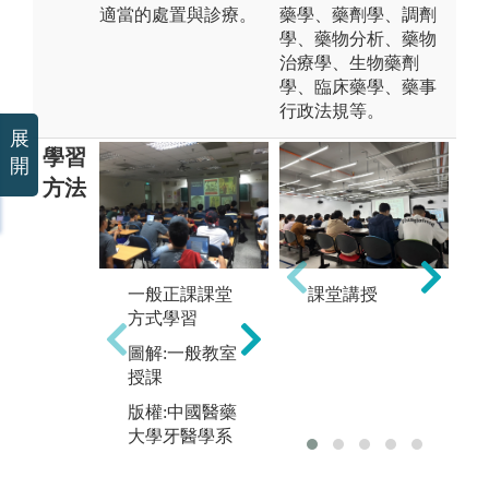
適當的處置與診療。
藥學、藥劑學、調劑
學、藥物分析、藥物
治療學、生物藥劑
學、臨床藥學、藥事
行政法規等。
展
學習
開
方法
臨
牙醫專業實驗
程
課程：於實驗
課堂講授
一般正課課堂
學
室進行實務操
方式學習
五
作，讓學生有
圖解:一般教室
進
豐富知識與熟
授課
摩
練的技術，以
接
模擬將來的臨
版權:中國醫藥
臨
床工作環境。
大學牙醫學系
圖
圖解:學生操作