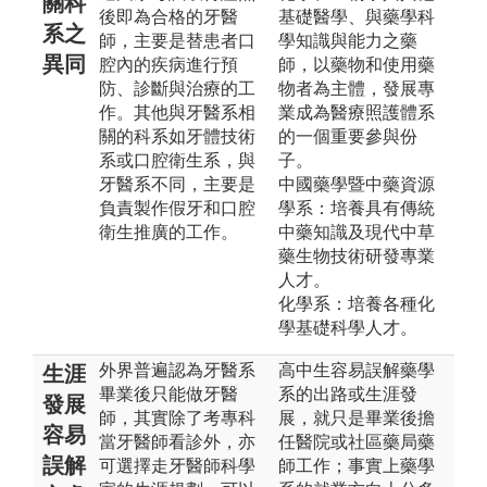
關科
後即為合格的牙醫
基礎醫學、與藥學科
系之
師，主要是替患者口
學知識與能力之藥
異同
腔內的疾病進行預
師，以藥物和使用藥
防、診斷與治療的工
物者為主體，發展專
作。其他與牙醫系相
業成為醫療照護體系
關的科系如牙體技術
的一個重要參與份
系或口腔衛生系，與
子。
牙醫系不同，主要是
中國藥學暨中藥資源
負責製作假牙和口腔
學系：培養具有傳統
衛生推廣的工作。
中藥知識及現代中草
藥生物技術研發專業
人才。
化學系：培養各種化
學基礎科學人才。
外界普遍認為牙醫系
高中生容易誤解藥學
生涯
畢業後只能做牙醫
系的出路或生涯發
發展
師，其實除了考專科
展，就只是畢業後擔
容易
當牙醫師看診外，亦
任醫院或社區藥局藥
誤解
可選擇走牙醫師科學
師工作；事實上藥學