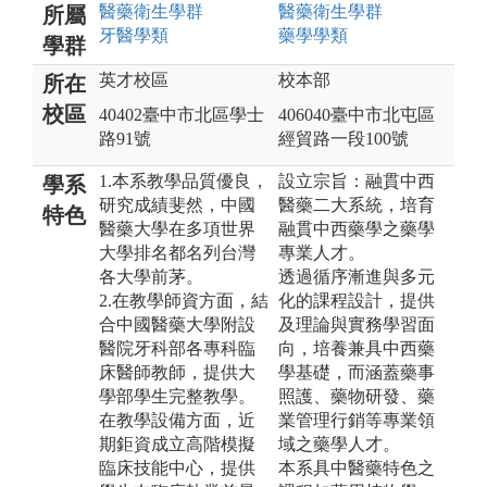
醫藥衛生
學群
醫藥衛生
學群
所屬
牙醫
學類
藥學
學類
學群
英才校區
校本部
所在
校區
40402臺中市北區學士
406040臺中市北屯區
路91號
經貿路一段100號
1.本系教學品質優良，
設立宗旨：融貫中西
學系
研究成績斐然，中國
醫藥二大系統，培育
特色
醫藥大學在多項世界
融貫中西藥學之藥學
大學排名都名列台灣
專業人才。
各大學前茅。
透過循序漸進與多元
2.在教學師資方面，結
化的課程設計，提供
合中國醫藥大學附設
及理論與實務學習面
醫院牙科部各專科臨
向，培養兼具中西藥
床醫師教師，提供大
學基礎，而涵蓋藥事
學部學生完整教學。
照護、藥物研發、藥
在教學設備方面，近
業管理行銷等專業領
期鉅資成立高階模擬
域之藥學人才。
臨床技能中心，提供
本系具中醫藥特色之