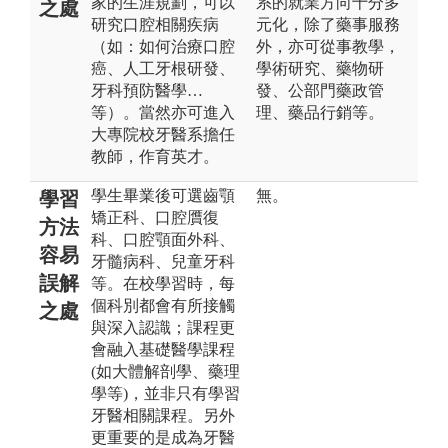
家的生涯規劃，可以
系的就業方向十分多
之處
研究口腔相關疾病
元化，除了藥事服務
（如：如何治療口腔
外，亦可從事教學，
癌、人工牙根研發、
學術研究、藥物研
牙科預防醫學…
發、公部門藥政管
等）。當然亦可進入
理、藥品行銷等。
大專院校牙醫系擔任
教師，作育英才。
學生畢業後可選齒顎
無。
學習
矯正科、口腔贋復
方法
科、口腔顎面外科、
容易
牙髓病科、兒童牙科
誤解
等。在校學習時，每
個科別都會有所接觸
之處
與深入認識；課程更
會融入基礎醫學課程
(如大體解剖學、藥理
學等)，並非只有學習
牙醫相關課程。另外
更重要的是成為牙醫