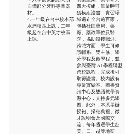
自備部分牙科專業器
四大模組，畢業時可
材。
獲模組證書。實習場
4.一年級在台中校本部
域遍布全台逾百家，
水湳校區上課，二年
包括社區藥局、藥
級起在台中英才校區
廠、藥政單位及醫
上課。
院，協助銜接職涯。
跨域方面，學生可修
讀輔系、雙主修、學
分學程及微學程，並
參與臺灣 AI 學程聯盟
跨校課程，完成後可
取得證書。校內設有
專業實驗室、圖書資
訊中心及雙語教學資
源中心，支持多元學
習。此外，本系舉辦
授袍、撥穗典禮、徵
才說明會及國際交
流，每年遴選學生赴
美、日、越等地研