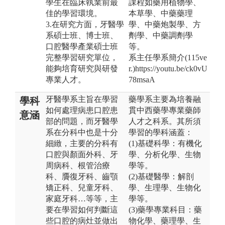
學生在臨床執業前最
課程如藥用植物學、
佳的學習環境。
本草學、中藥藥理
3.在研究方面，牙醫學
學、中藥炮製學、方
系碩士班、博士班、
劑學、中藥調劑學
口腔醫學產業碩士班
等。
完整學習研究單位，
系主任學系簡介(115ve
能夠培育研究與研發
r.)https://youtu.be/ck0vU
專業人才。
78msaA
牙醫學系主旨在學習
藥學系主要為培養融
學科
如何處理病患口腔患
貫中西藥學專業藥師
意涵
部的問題，而牙醫學
人才之科系。其所須
系在分科中也是十分
學習的學科涵蓋：
細緻，主要的分科有
(1)基礎科學：有機化
口腔與顏面外科、牙
學、分析化學、生物
周病科、根管治療
學等。
科、贗復牙科、齒顎
(2)基礎醫學：解剖
矯正科、兒童牙科、
學、生理學、生物化
家庭牙科…等等，主
學等。
要在學習如何判斷這
(3)藥學專業科目：藥
些口腔的病灶並做出
物化學、藥理學、生