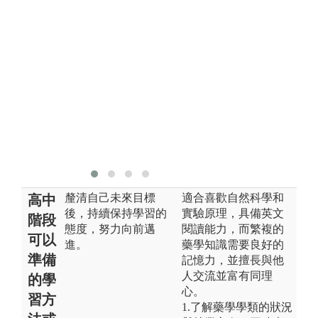
教學人頭模型
版
的上課情況
大
版權:中國醫藥
大學牙醫學系
釐清自己未來目標
適合喜歡自然科學和
高中
後，持續保持學習的
實驗原理，具備英文
階段
態度，努力向前邁
閱讀能力，而繁複的
可以
進。
藥學知識需要良好的
準備
記憶力，並擅長與他
人交流並富有同理
的學
心。
習方
1.了解藥學學類的狀況