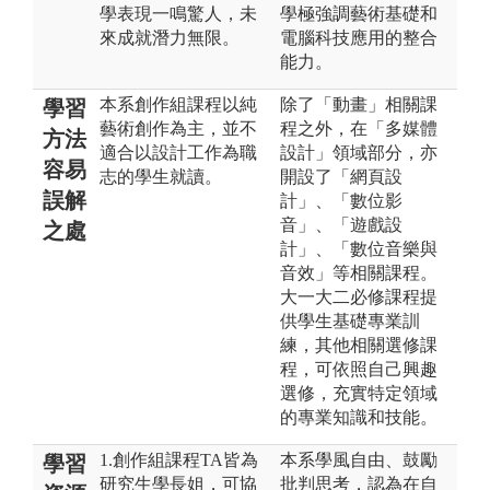
學表現一鳴驚人，未
學極強調藝術基礎和
來成就潛力無限。
電腦科技應用的整合
能力。
本系創作組課程以純
除了「動畫」相關課
學習
藝術創作為主，並不
程之外，在「多媒體
方法
適合以設計工作為職
設計」領域部分，亦
容易
志的學生就讀。
開設了「網頁設
誤解
計」、「數位影
音」、「遊戲設
之處
計」、「數位音樂與
音效」等相關課程。
大一大二必修課程提
供學生基礎專業訓
練，其他相關選修課
程，可依照自己興趣
選修，充實特定領域
的專業知識和技能。
1.創作組課程TA皆為
本系學風自由、鼓勵
學習
研究生學長姐，可協
批判思考，認為在自