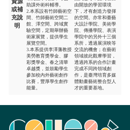
資源
助課外術科輔導。
由開放的學習環境
或補
2.本系設有竹師藝術空
下，才有創造力發揮
充說
間、竹師藝術空間二
的空間。亦常和臺藝
館、澤空間、跨域實
大設計學院、美術學
明
驗空間，定期舉辦藝
院、傳播學院、表演
術家展覽，提供學生
學院中的另外十三個
展覽空間。
系所，透過展演映等
3.本系提供李澤藩教授
交流的機會；在藝術
美勞教育獎學金、膠
領域彼此觀摩學習，
彩獎學金、春之清華
透過跨系的合作計畫
卓越獎，並鼓勵學生
完成不同跨領域創
參加校內外藝術創作
作，是臺灣培育多媒
比賽，豐厚學生創作
體動畫藝術整合型人
能量。
才的重要基地。