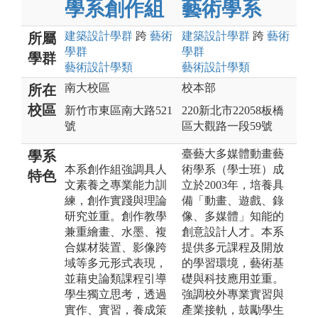
學系創作組
藝術學系
建築設計
學群
跨
藝術
建築設計
學群
跨
藝術
所屬
學群
學群
學群
藝術設計
學類
藝術設計
學類
南大校區
校本部
所在
校區
新竹市東區南大路521
220新北市22058板橋
號
區大觀路一段59號
臺藝大多媒體動畫藝
學系
本系創作組強調具人
術學系（學士班）成
特色
文素養之專業能力訓
立於2003年，培養具
練，創作實踐與理論
備「動畫、遊戲、錄
研究並重。創作教學
像、多媒體」知能的
兼重繪畫、水墨、複
創意設計人才。本系
合媒材裝置、影像跨
提供多元課程及開放
域等多元形式表現，
的學習環境，藝術基
並藉史論類課程引導
礎與科技應用並重。
學生獨立思考，透過
強調校外專業實習與
實作、實習，養成策
產業接軌，鼓勵學生