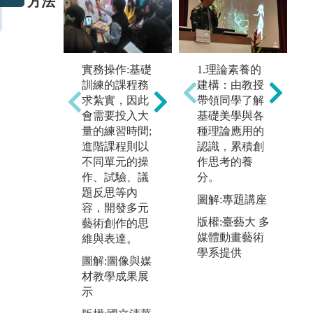
方法
實務操作:基礎
討論與表述:不
1.理論素養的
訓練的課程務
論是理論課程
建構：由教授
參
求紮實，因此
還是創作課
帶領同學了解
館
會需要投入大
程，皆重於思
基礎美學與各
要
量的練習時間;
想的激盪與個
種理論應用的
實
進階課程則以
人觀點的陳
認識，累積創
圖
不同單元的操
述，教師引
作思考的養
雙
作、試驗、議
導、掌握課程
分。
策
題反思等內
運作，討論分
圖解:專題講座
容，開發多元
享令學生學習
版
版權:臺藝大 多
藝術創作的思
分析統整以及
大
媒體動畫藝術
維與表達。
自我表達。
計
學系提供
有
圖解:圖像與媒
圖解:學生發表
材教學成果展
分組工作成果
示
版權:國立清華