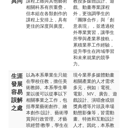
異同
課程上雖與其他藝術
教授多媒體設計、遊
相關科系有所重疊，
戲、動畫專業課程
但本組在各類創作的
外，更強調學生的
課程上安排上，具有
「團隊合作」與「創
更佳的深度與廣度。
意表現」，並透過校
外專業實習，讓學生
所學與產業界接軌，
累積業界工作經驗，
提升學生在跨域學習
和未來就業的競爭
力。
以為本系畢業生只能
現今業界多媒體動畫
生涯
在學校任教，擔任美
相關產業的人才需求
發展
術教師。本系學生畢
多元，例如：電視、
容易
業以後可以從事以下
電影、MV、廣告、遊
誤解
相關事業之工作，包
戲設計、演唱會或頒
括專業藝術創作、繪
獎典禮等片頭及串場
之處
本創作/設計、藝術導
動態影像等，皆需動
賞與行政管理、才藝
畫、特效和互動設計
班經營/教學，學生在
人才。因此，本系教