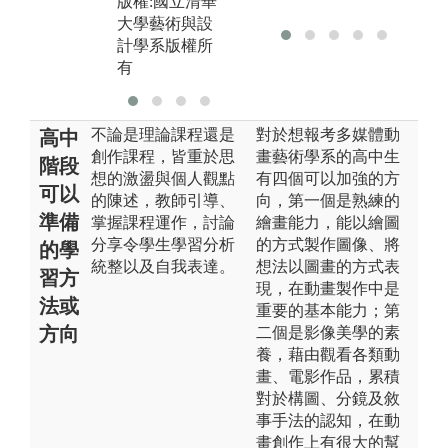
版權:國立清華
大學藝術與設
大學藝術與設
計學系版權所
計學系版權所
有
有
不論是理論課程還是
對於想報考多媒體動
高中
創作課程，皆重於思
畫藝術學系的高中生
階段
想的激盪與個人觀點
有四個可以加強的方
可以
的陳述，教師引導、
向，第一個是熟練的
準備
掌握課程運作，討論
繪畫能力，能以繪圖
分享令學生學習分析
的方式製作圖像、將
的學
統整以及自我表達。
想法以圖畫的方式表
習方
現，在動畫製作中是
法或
重要的基本能力；第
方向
二個是影像美學的素
養，藉由觀看各類動
畫、電影作品，累積
對於構圖、分鏡及敘
事手法的認知，在動
畫創作上有很大的幫