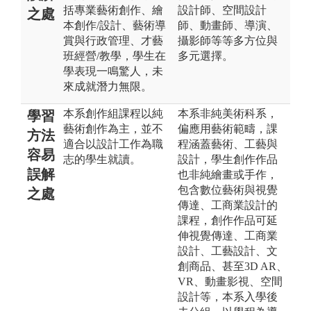
括專業藝術創作、繪
設計師、空間設計
之處
本創作/設計、藝術導
師、動畫師、導演、
賞與行政管理、才藝
攝影師等等多方位與
班經營/教學，學生在
多元選擇。
學表現一鳴驚人，未
來成就潛力無限。
本系創作組課程以純
本系非純美術科系，
學習
藝術創作為主，並不
偏應用藝術範疇，課
方法
適合以設計工作為職
程涵蓋藝術、工藝與
容易
志的學生就讀。
設計，學生創作作品
誤解
也非純繪畫或手作，
包含數位藝術與視覺
之處
傳達、工商業設計的
課程，創作作品可延
伸視覺傳達、工商業
設計、工藝設計、文
創商品、甚至3D AR、
VR、動畫影視、空間
設計等，本系入學後