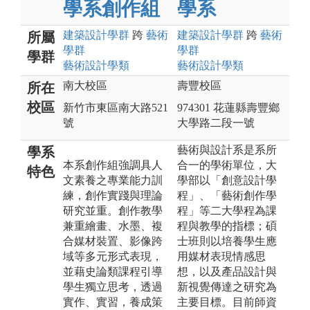
學系創作組
學系
建築設計
學群
跨
藝術
建築設計
學群
跨
藝術
所屬
學群
學群
學群
藝術設計
學類
藝術設計
學類
南大校區
壽豐校區
所在
校區
新竹市東區南大路521
974301 花蓮縣壽豐鄉
號
大學路二段一號
藝術與設計系是系所
學系
本系創作組強調具人
合一的學術單位，大
特色
文素養之專業能力訓
學部以「創意設計學
練，創作實踐與理論
程」、「藝術創作學
研究並重。創作教學
程」等二大學程為課
兼重繪畫、水墨、複
程與教學的指標；碩
合媒材裝置、影像跨
士班則以培養學生應
域等多元形式表現，
用媒材表現情感思
並藉史論類課程引導
想，以及產品設計與
學生獨立思考，透過
新視覺傳達之研究為
實作、實習，養成策
主要目標。目前師資