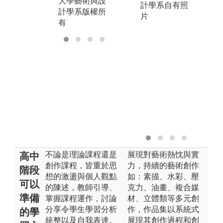
大學藝術與設
計學系版權所
計學系自有照
計學系版權所
有
片
有
不論是理論課程還是
展現對藝術熱忱與實
高中
創作課程，皆重於思
力，持續的藝術創作
階段
想的激盪與個人觀點
如：素描、水彩、壓
可以
的陳述，教師引導、
克力、油畫、複合媒
準備
掌握課程運作，討論
材、立體類等多元創
分享令學生學習分析
作，作品集以系統式
的學
統整以及自我表達。
展現其創作過程和創