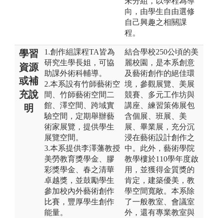
未分組，以學程為導
向，由學生自由選修
自己興趣之相關課
程。
1.創作組課程TA皆為
結合學校250公頃的美
學習
研究生學長姐，可協
麗校園，是本系創意
資源
助課外術科輔導。
及藝術創作的絕佳環
或補
2.本系設有竹師藝術空
境，參觀展覽、美展
充說
間、竹師藝術空間二
競賽、多元工作坊與
館、澤空間、跨域實
講座、練習策佈展包
明
驗空間，定期舉辦藝
含個展、班展、美
術家展覽，提供學生
展、畢業展，充分沉
展覽空間。
浸在藝術設計創作之
3.本系提供李澤藩教授
中。此外，藝術學院
美勞教育獎學金、膠
教學樓於110學年度啟
彩獎學金、春之清華
用，並獲得金質獎的
卓越獎，並鼓勵學生
肯定，建築優美，教
參加校內外藝術創作
學空間寬敞。本系除
比賽，豐厚學生創作
了一般教室、會議室
能量。
外，還有專業教室與