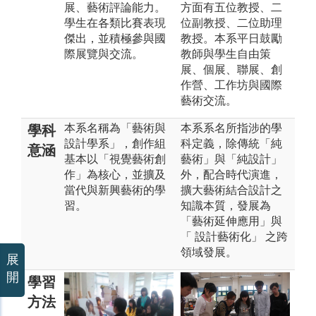
展、藝術評論能力。
方面有五位教授、二
學生在各類比賽表現
位副教授、二位助理
傑出，並積極參與國
教授。本系平日鼓勵
際展覽與交流。
教師與學生自由策
展、個展、聯展、創
作營、工作坊與國際
藝術交流。
本系名稱為「藝術與
本系系名所指涉的學
學科
設計學系」，創作組
科定義，除傳統「純
意涵
基本以「視覺藝術創
藝術」與「純設計」
作」為核心，並擴及
外，配合時代演進，
當代與新興藝術的學
擴大藝術結合設計之
習。
知識本質，發展為
「藝術延伸應用」與
「 設計藝術化」 之跨
領域發展。
展
開
學習
方法