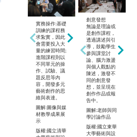
創意發想
實務操作:基礎
討論與表述:不
無論是理論或
訓練的課程務
論是理論課程
參
是創作課程，
求紮實，因此
還是創作課
館
透過講述與引
會需要投入大
程，皆重於思
要
導，鼓勵學生
量的練習時間;
想的激盪與個
實
參與課堂討
進階課程則以
人觀點的陳
論、腦力激盪
圖
不同單元的操
述，教師引
與個人觀點的
雙
作、試驗、議
導、掌握課程
陳述，激發不
策
題反思等內
運作，討論分
同的創意發
容，開發多元
享令學生學習
版
想，並呈現在
藝術創作的思
分析統整以及
大
創作作品或報
維與表達。
自我表達。
計
告中。
有
圖解:圖像與媒
圖解:學生發表
圖解:老師與同
材教學成果展
分組工作成果
學討論作品
示
版權:國立清華
版權:國立東華
版權:國立清華
大學藝術與設
大學藝術與設