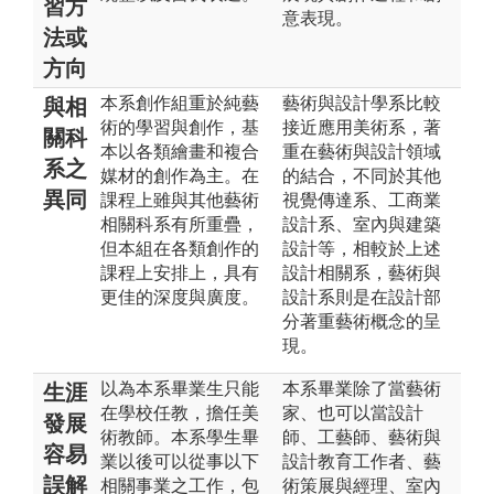
習方
意表現。
法或
方向
本系創作組重於純藝
藝術與設計學系比較
與相
術的學習與創作，基
接近應用美術系，著
關科
本以各類繪畫和複合
重在藝術與設計領域
系之
媒材的創作為主。在
的結合，不同於其他
異同
課程上雖與其他藝術
視覺傳達系、工商業
相關科系有所重疊，
設計系、室內與建築
但本組在各類創作的
設計等，相較於上述
課程上安排上，具有
設計相關系，藝術與
更佳的深度與廣度。
設計系則是在設計部
分著重藝術概念的呈
現。
以為本系畢業生只能
本系畢業除了當藝術
生涯
在學校任教，擔任美
家、也可以當設計
發展
術教師。本系學生畢
師、工藝師、藝術與
容易
業以後可以從事以下
設計教育工作者、藝
誤解
相關事業之工作，包
術策展與經理、室內