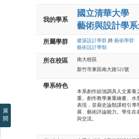
國立清華大學
我的學系
藝術與設計學系
建築設計
學群
跨
藝術
學群
所屬學群
藝術設計
學類
南大校區
所在校區
新竹市東區南大路521號
學系特色
本系創作組強調具人文素養
重。創作教學兼重繪畫、水
表現，並藉史論類課程引導
展
展、藝術評論能力。學生在
開
與交流。