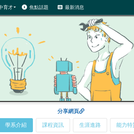
中育才
焦點話題
最新消息
分享網頁
學系介紹
課程資訊
生涯進路
能力特