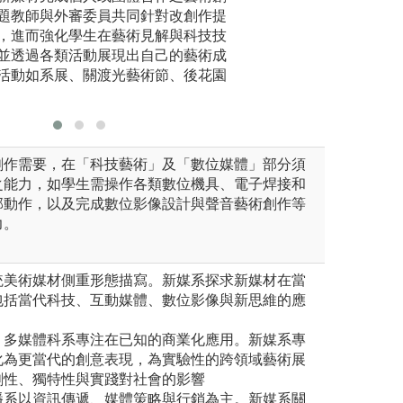
圖解:參觀亞洲雙
題教師與外審委員共同針對改創作提
創作中。
版權:國立清華大
，進而強化學生在藝術見解與科技技
工作成果
並透過各類活動展現出自己的藝術成
學藝術與設計學系版權所有
活動如系展、關渡光藝術節、後花園
創作需要，在「科技藝術」及「數位媒體」部分須
之能力，如學生需操作各類數位機具、電子焊接和
部動作，以及完成數位影像設計與聲音藝術創作等
力。
統美術媒材側重形態描寫。新媒系探求新媒材在當
包括當代科技、互動媒體、數位影像與新思維的應
】多媒體科系專注在已知的商業化應用。新媒系專
化為更當代的創意表現，為實驗性的跨領域藝術展
創性、獨特性與實踐對社會的影響
播系以資訊傳遞、媒體策略與行銷為主。新媒系關