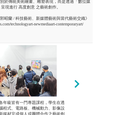
有別於傳統美術繪畫、雕塑表現，而是透過「數位媒
呈現進行 高度創意 之藝術創作。
《郭昭蘭 / 科技藝術、新媒體藝術與當代藝術交織》
.com/technologyart-newmediaart-contemporaryart/
是理論課程還是創作課程，皆重
各年級皆有一門專題課程，學生在透
參觀學習:美術館
數位自造
人觀點的陳述，教師引導、掌
腦程式、電路板、機械動力、影像設
訪。
雷射切割機
分享令學生學習分析統整以及
新媒材完成個人或團體合作之藝術創
擬設備等