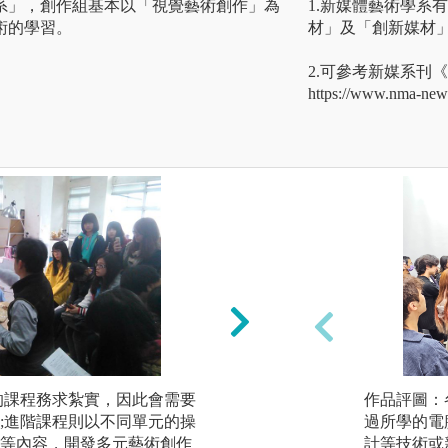
系」，創作組基本以「視覺藝術創作」為
1.新媒體藝術學系
術的學習。
材」及「創新媒材」
2.可參考新媒系刊
https://www.nma-news
的課程務求紮實，因此會需要
討論與表述:不論
作品評圖：
;進階課程則以不同單元的操
於思想的激盪與個
過所學的電
等內容，開發多元藝術創作
握課程運作，討論
計等技術或