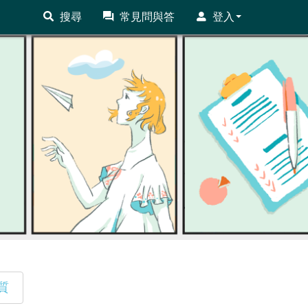
搜尋
常見問與答
登入
質