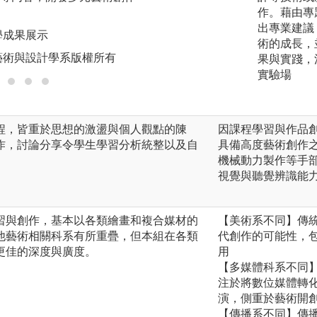
自我表達。
作。藉由專
出專業建議
學成果展示
圖解:學生發表分組
術的成長，
藝術與設計學系版權所有
版權:國立清華大
果與實踐，
實驗場
程，皆重於思想的激盪與個人觀點的陳
因課程學習與作品
作，討論分享令學生學習分析統整以及自
具備高度藝術創作
機械動力製作等手
視覺與聽覺辨識能
習與創作，基本以各類繪畫和複合媒材的
【美術系不同】傳
他藝術相關科系有所重疊，但本組在各類
代創作的可能性，
更佳的深度與廣度。
用
【多媒體科系不同
注於將數位媒體轉
演，側重於藝術開
【傳播系不同】傳