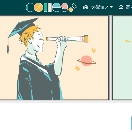
大學選才
高
ColleGo! 大學選才與高中育才輔助系統