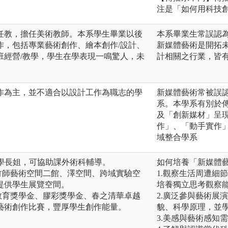
注是「如何用科技
任教，擔任美術教師。本系學生畢業以後
本系畢業生常誤認
作，包括專業藝術創作、繪本創作/設計、
新媒體藝術是開拓
班經營/教學，學生在學表現一鳴驚人，未
計相關之行業，皆
作為主，並不適合以設計工作為職志的學
新媒體藝術常被誤
系。本學系有別於
及「創新媒材」呈
作」、「動手實作
域整合學系
生學長姐，可協助課外術科輔導。
如何培養「新媒體
竹師藝術空間二館、澤空間、跨域實驗空
1.觀察生活周遭細
提供學生展覽空間。
培養獨立思考觀察
教育獎學金、膠彩獎學金、春之清華卓越
2.廣泛參與藝術展
藝術創作比賽，豐厚學生創作能量。
貌、科學原理，並
3.美感與藝術感知