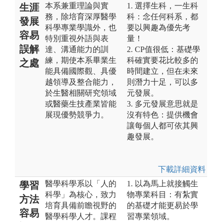
本系兼重理論與實
1. 選擇生科，一生科
生涯
務，除培育深厚醫學
科：念任何科系，都
發展
科學專業學識外，也
要以興趣為優先考
容易
特別重視外語與表
量！
誤解
達、溝通能力的訓
2. CP值很低：基礎學
練，期使本系畢業生
科確實要花比較多的
之處
能具備國際觀、具優
時間建立，但在未來
越領導及整合能力，
則潛力十足，可以多
於生醫相關研究領域
元發展。
或醫藥生技產業皆能
3. 多元發展意思就是
展現優勢競爭力。
沒有特色：提供機會
讓每個人都可依其興
趣發展。
下載詳細資料
醫學科學系以「人的
1. 以為馬上就接觸生
學習
科學」為核心，致力
物專業科目：有紮實
方法
培育具備前瞻視野的
的基礎才能更易於學
容易
醫學科學人才。課程
習專業領域。