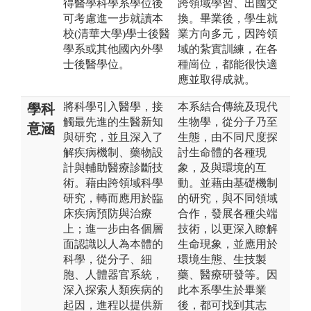
得醫學科學系學位後
跨領域學習、出國交
可考慮進一步就讀本
換。畢業後，學生就
校(清華大學)學士後醫
業方向多元，因跨領
學系或其他國內外學
域的紮實訓練，在各
士後醫學位。
種崗位，都能很快適
應並取得成就。
將科學引入醫學，接
本系結合傳統及現代
學科
觸最先進的生醫新知
生物學，從分子乃至
意涵
與研究，並且深入了
生態，由不同尺度探
解疾病機制、藥物設
討生命體的各種現
計與輔助醫療診斷技
象，及與環境的互
術。藉由跨領域科學
動。並藉由基礎機制
研究，轉而應用於臨
的研究，與不同領域
床疾病預防與治療
合作，發展各種尖端
上；進一步由各個層
技術，以更深入瞭解
面認識以人為本體的
生命現象，並應用於
科學，從分子、細
環境生態、生技製
胞、人體器官系統，
藥、醫療研發等。因
深入探索人類疾病的
此本系學生於畢業
起因，進程以提供新
後，都可找到其志