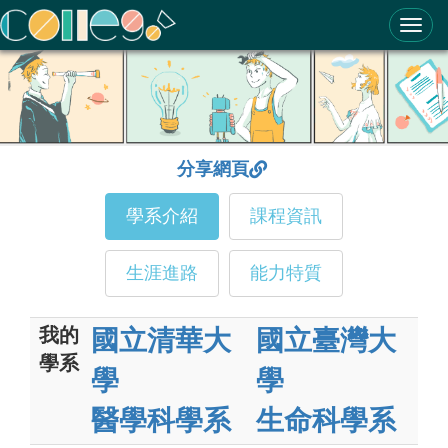
ColleGo! 大學選才與高中育才輔助系統
分享網頁
學系介紹
課程資訊
生涯進路
能力特質
我的
國立清華大
國立臺灣大
學系
學
學
醫學科學系
生命科學系