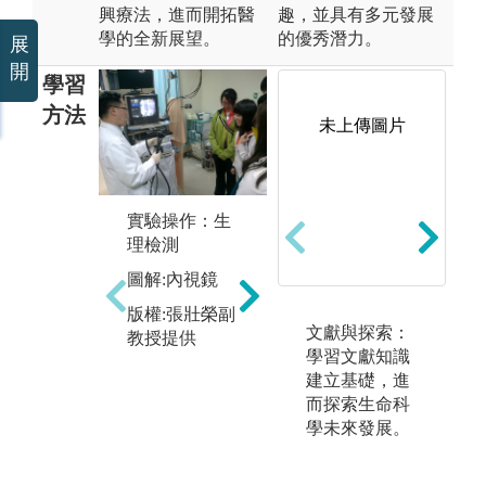
興療法，進而開拓醫
趣，並具有多元發展
學的全新展望。
的優秀潛力。
展
開
學習
方法
未上傳圖片
加
人體解剖學虛
團
擬實作：雖然
實驗操作：生
研
大體解剖學實
理檢測
驗一直以來是
版
圖解:內視鏡
解剖學的重要
授
教學方法，但
版權:張壯榮副
文獻與探索：
並不是每間學
教授提供
學習文獻知識
校都有大體解
建立基礎，進
剖學實驗的軟
而探索生命科
硬體設備與師
學未來發展。
資（包括大體
老師）；且對
部分學生而