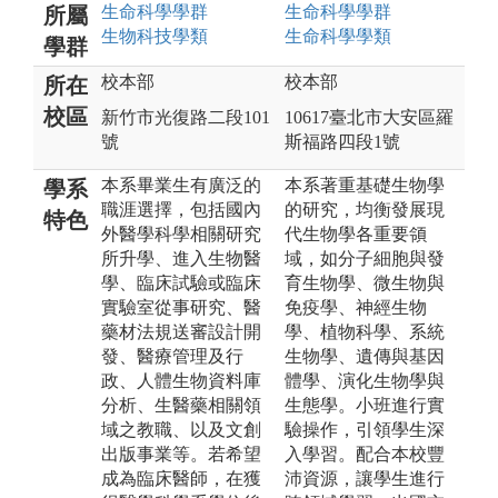
生命科學
學群
生命科學
學群
所屬
生物科技
學類
生命科學
學類
學群
校本部
校本部
所在
校區
新竹市光復路二段101
10617臺北市大安區羅
號
斯福路四段1號
本系畢業生有廣泛的
本系著重基礎生物學
學系
職涯選擇，包括國內
的研究，均衡發展現
特色
外醫學科學相關研究
代生物學各重要領
所升學、進入生物醫
域，如分子細胞與發
學、臨床試驗或臨床
育生物學、微生物與
實驗室從事研究、醫
免疫學、神經生物
藥材法規送審設計開
學、植物科學、系統
發、醫療管理及行
生物學、遺傳與基因
政、人體生物資料庫
體學、演化生物學與
分析、生醫藥相關領
生態學。小班進行實
域之教職、以及文創
驗操作，引領學生深
出版事業等。若希望
入學習。配合本校豐
成為臨床醫師，在獲
沛資源，讓學生進行