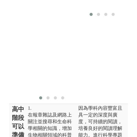
言，實驗課會
對其造成很大
的心理壓力，
因此利用虛擬
實境（Virtual
Reality, VR）
的解剖學教
材，來補充或
部分取代大體
解剖學實驗。
版權:清華大學
秘書處拍攝
1.
因為學科內容豐富且
高中
在報章雜誌及網路上
具一定的深度與廣
階段
關注並搜尋和生命科
度，可持續的閱讀，
可以
學相關的知識，增加
培養良好的閱讀理解
準備
生物相關領域的科普
能力。進行科學專題