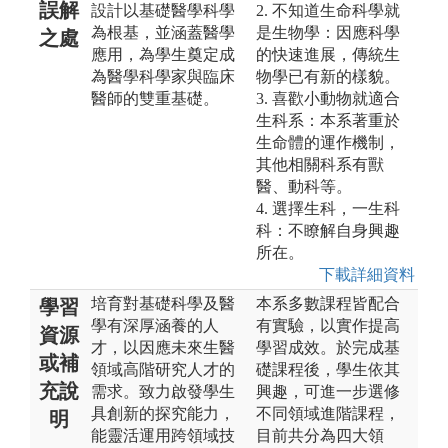
誤解
設計以基礎醫學科學
2. 不知道生命科學就
為根基，並涵蓋醫學
是生物學：因應科學
之處
應用，為學生奠定成
的快速進展，傳統生
為醫學科學家與臨床
物學已有新的樣貌。
醫師的雙重基礎。
3. 喜歡小動物就適合
生科系：本系著重於
生命體的運作機制，
其他相關科系有獸
醫、動科等。
4. 選擇生科，一生科
科：不瞭解自身興趣
所在。
下載詳細資料
培育對基礎科學及醫
本系多數課程皆配合
學習
學有深厚涵養的人
有實驗，以實作提高
資源
才，以因應未來生醫
學習成效。於完成基
或補
領域高階研究人才的
礎課程後，學生依其
充說
需求。致力啟發學生
興趣，可進一步選修
具創新的探究能力，
不同領域進階課程，
明
能靈活運用跨領域技
目前共分為四大領