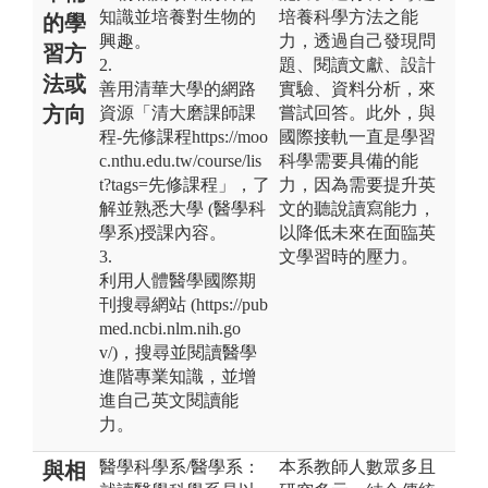
知識並培養對生物的
培養科學方法之能
的學
興趣。
力，透過自己發現問
習方
2.
題、閱讀文獻、設計
法或
善用清華大學的網路
實驗、資料分析，來
方向
資源「清大磨課師課
嘗試回答。此外，與
程-先修課程https://moo
國際接軌一直是學習
c.nthu.edu.tw/course/lis
科學需要具備的能
t?tags=先修課程」，了
力，因為需要提升英
解並熟悉大學 (醫學科
文的聽說讀寫能力，
學系)授課內容。
以降低未來在面臨英
3.
文學習時的壓力。
利用人體醫學國際期
刊搜尋網站 (https://pub
med.ncbi.nlm.nih.go
v/)，搜尋並閱讀醫學
進階專業知識，並增
進自己英文閱讀能
力。
醫學科學系/醫學系：
本系教師人數眾多且
與相