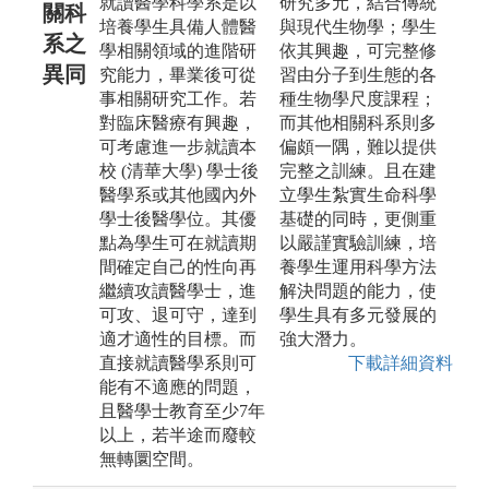
就讀醫學科學系是以
研究多元，結合傳統
關科
培養學生具備人體醫
與現代生物學；學生
系之
學相關領域的進階研
依其興趣，可完整修
異同
究能力，畢業後可從
習由分子到生態的各
事相關研究工作。若
種生物學尺度課程；
對臨床醫療有興趣，
而其他相關科系則多
可考慮進一步就讀本
偏頗一隅，難以提供
校 (清華大學) 學士後
完整之訓練。且在建
醫學系或其他國內外
立學生紮實生命科學
學士後醫學位。其優
基礎的同時，更側重
點為學生可在就讀期
以嚴謹實驗訓練，培
間確定自己的性向再
養學生運用科學方法
繼續攻讀醫學士，進
解決問題的能力，使
可攻、退可守，達到
學生具有多元發展的
適才適性的目標。而
強大潛力。
直接就讀醫學系則可
下載詳細資料
能有不適應的問題，
且醫學士教育至少7年
以上，若半途而廢較
無轉圜空間。