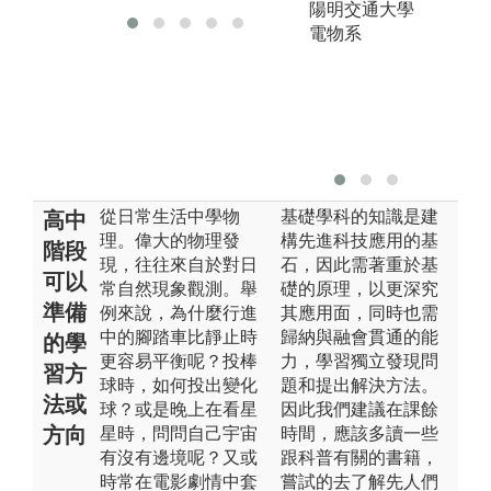
陽明交通大學
電物系
從日常生活中學物
基礎學科的知識是建
高中
理。偉大的物理發
構先進科技應用的基
階段
現，往往來自於對日
石，因此需著重於基
可以
常自然現象觀測。舉
礎的原理，以更深究
準備
例來說，為什麼行進
其應用面，同時也需
中的腳踏車比靜止時
歸納與融會貫通的能
的學
更容易平衡呢？投棒
力，學習獨立發現問
習方
球時，如何投出變化
題和提出解決方法。
法或
球？或是晚上在看星
因此我們建議在課餘
方向
星時，問問自己宇宙
時間，應該多讀一些
有沒有邊境呢？又或
跟科普有關的書籍，
時常在電影劇情中套
嘗試的去了解先人們