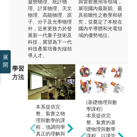
凝態物理、統計物
與雷射應用等領域，
理、計算物理、天文
展現國內最新穎、最
物理、高能物理、原
具前瞻性之教學和研
子、分子及光學物理
究，並奠定了本校在
外，近來更致力於發
國內半導體和光電領
展新一代量子技術及
域的優勢地位。
科技，冀望為下一代
科技產業培養先端領
導人才。
展
開
學習
方法
[基礎物理與數
本
實驗課部分，
本系提供完
學課程]
多
本系提供完整
整、紮實之物
本系提供完
究
的課程，以提
理與數學的課
整、紮實的基
作
升學生動手做
程，強調同學
礎物理與數學
實
物理的相關能
真正的理解與
課程，以課堂