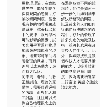
用物理理論，在實際
在遇到各種不同的難
世界中可能發生嗎？
題時，他們是如何一
保持疑問的態度，打
步一步的抽絲剝繭來
破砂鍋問到底。當發
解決所發現的問題，
現有趣的物理現象或
以及後來的人們如何
是系統，試著找出其
從他們解決問題的過
中的規律，跟列舉出
程中，額外的發現了
可能影響的因素，試
許多先進的知識及技
著套用學習過的物理
術，並將其應用在改
知識來解釋觀察的現
善後人們生活上。此
象。這些都可幫助培
外，與國際接軌是做
養物理的興趣，而興
個科技人才需要具備
趣可以成為動力，進
的能力，以提升技術
而持之以恆。
的能見度與應用廣
同學間，老師，助教
度，因為需要增進第
互相討論。理論的完
二語言(如英語)的聽說
備性，需要經過邏輯
讀寫能力。
的考驗，而與他人相
互討論，往往可以找
到自己物理觀念上的