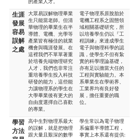
的產業人才。
大眾易誤解物理畢業
電子物理系原脫胎於
生涯
生只能當老師。但清
電機工程系之固態領
發展
華物理的畢業生在半
域相關基礎研究，所
容易
導體、電機、光學等
以培養學生仍以『工
誤解
產業皆有極佳的就業
程訓練』來達成學生
機會與職涯發展。在
電子與物理科學的認
之處
這裡我們不單單著重
識，使學生不但有紮
於培養先端物理研究
實的科學理論基礎，
人才，我們也非常注
亦有足以擔當大任的
重培養學生投入科技
工程與實驗能力。本
研發的能力，這些能
系畢業生在學術界、
力讓物理系的學生在
工業界均有良好發
大學畢業後有更大的
展，擔任重要的職
自由度選擇自己喜歡
位。
的專業。
高中生對物理系最大
學生常以為電子物理
學習
的誤解，就是把物理
系偏重半導體工程，
方法
跟大量且艱深的數學
事實上本系還有提供: