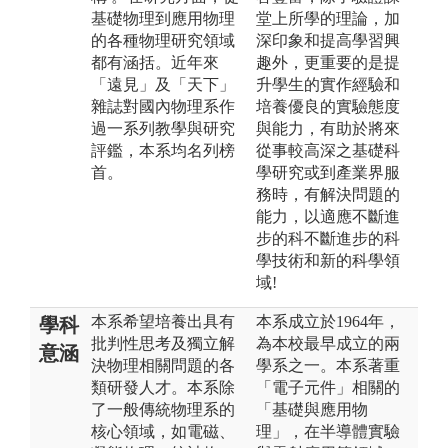
基礎物理到應用物理
堂上所學的理論，加
的各種物理研究領域
深印象和提高學習興
都有涵括。近年來
趣外，更重要的是提
「遠見」及「天下」
升學生的實作經驗和
雜誌對國內物理系作
培養優良的實驗態度
過一系列教學與研究
與能力，有助於將來
評鑑，本系均名列榜
從事較高深之基礎科
首。
學研究或到產業界服
務時，有解決問題的
能力，以適應不斷進
步的科不斷進步的科
學技術和新的科學領
域!
本系希望培養出具有
本系成立於1964年，
學科
批判性思考及獨立解
為本校最早成立的兩
意涵
決物理相關問題的各
學系之一。本系著重
類研發人才。本系除
「電子元件」相關的
了一般傳統物理系的
「基礎與應用物
核心領域，如電磁、
理」，在半導體實驗