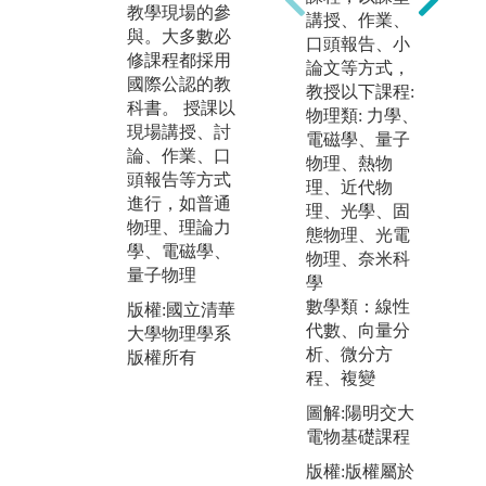
習
力。除了物理
教學現場的參
講授、作業、
技
系核心的實驗
與。大多數必
口頭報告、小
正
課程，例如：
修課程都採用
論文等方式，
另
普通物理實
國際公認的教
教授以下課程:
生
驗、實驗物理
科書。 授課以
物理類: 力學、
會
應用電子學實
現場講授、討
電磁學、量子
名
驗、近代物理
論、作業、口
物理、熱物
合
實驗、光學實
頭報告等方式
理、近代物
構
驗等教學實驗
進行，如普通
理、光學、固
或
課。
物理、理論力
態物理、光電
究
學、電磁學、
物理、奈米科
版權:國立清華
量子物理
學
版
大學物理學系
數學類：線性
大
版權所有
版權:國立清華
代數、向量分
版
大學物理學系
析、微分方
版權所有
程、複變
圖解:陽明交大
電物基礎課程
版權:版權屬於