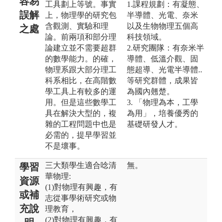
容易
工具劃上等號。事實
1.課程規劃：有凝態、
誤解
上，物理學的研究包
半導體、光電、奈米
含觀測、實驗和理
以及生物物理五個高
之處
論。前兩項和部分理
科技領域。
論建立並不需要超群
2.研究團隊：有奈米半
的數學能力。的確，
導體、低溫介觀、固
物理系跟大部分理工
態超導、光電半導體..
科系相比，在高階數
等研究群體，成果皆
學工具上有較多的運
為國內翹楚。
用。但是這些數學工
3. 「物理為本，工學
具在解決大型的，複
為用」，培養優秀的
雜的工程問題中也是
基礎研發人才。
必需的，提早學習並
不是壞事。
三大類學生適合唸清
無。
學習
華物理:
資源
(1)對物理有興趣，有
或補
志從事學術研究或物
充說
理教育，
(2)對物理有興趣，有