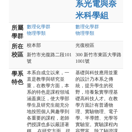
系光電與奈
米科學組
數理化
學群
數理化
學群
所屬
物理
學類
物理
學類
學群
校本部
光復校區
所在
校區
新竹市光復路二段101
300 新竹市東區大學路
號
1001號
本系自成立以來，一
基礎與科技應用並重
學系
直是教學與研究並
的設計乃本系之傳
特色
重，在教學方面，本
統，提升學生的視
系的特色是課程領域
野，培養紮實學理基
涵蓋廣泛，使大學部
礎高科技人才。在教
學生及研究生能充分
學方面計有普通物
地按照個人興趣學到
理、實驗物理、電子
各重要的課程，老師
學、半導體、光學等
們授課也多以嚴謹著
實驗室。實驗課程內
稱 。在研究方面，從
容豐富，除了驗證課