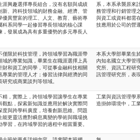
生涯興趣選擇專長組合，沒有名額與成績
系，本系承襲原來
創新、跨科技領域的財務金融、經濟、管
務管理和行銷管理
學優異豐富的理工、人文、教育、藝術專
與資工或資科都需
屬科系同學一起修習專長領域的核心課
技應用於公司的營
練，發展成為具有多重優勢的多元專長人
不僅限於科技管理，跨領域學習為職涯帶
本系大學部畢業生
領域的專業知識，畢業生在職涯選擇上具
內知名國立大學管
計財和資工的同學，可從事金融科技相關
究所、資訊工程研
訊專業的管理人才；修習法律與經濟的同
訊管理研究所，表
策研究或商業談判等領域。
不精，實際上，跨領域學習讓學生在專業
工業與資訊管理學
科觀點，探索新知識並應用於解決實際問
造掛帥環境中，工
深度與跨學科廣度，培養創新思維、問題
生能更靈活應對瞬息萬變的學術與職場挑
動學習，在跨域學習的過程中相當重要。
學士班的更多詳細內容，請參閱本班網
無