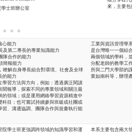
蓋多個學科的課程
來，主要包
院學士班辦公室
間的相異處，以及
版權:清華大學科
核心能力
工業與資訊管理學
專長及第二專長的專業知識能力
是台灣唯一一個結
行團隊合作的能力
兩個領域的學科，
口頭簡報能力
分配老師的教學工
勢，瞭解自身專長組合對環境、社會及全球
所與二門大學部的
長的能力
業如南科等，辦理
立學習方法與方向，例如：透過廣泛閱讀
新聞報導，探索不同的專業領域和關注最
解的領域；或是運用網絡學習資源精進中
礎科目；也可嘗試持續參與班級或社團或
學習、溝通協調、團隊合作與規畫執行能
管院學士班更強調跨領域的知識學習和運
本系主要包含兩大領