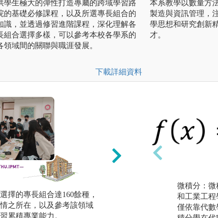
供學生極大的彈性打造專屬的跨域學習路
本系教學以數量方
院的基礎必修課程，以及所選專長組合的
製造與資訊管理，
知識，並透過修習進階課程，深化理解各
學思想和研究創新
長組合選擇多樣，可以參考本校各學系的
才。
各領域間的關聯與職涯發展。
下載詳細資料
微積分：微
選擇的專長組合達160餘種，
課堂講授：學生依
和工業工程
情之所在，以及參考該領域
領域之專業核心課
僅依靠代數
習累積專業能力。
例，建立堅實的基
積分學在代