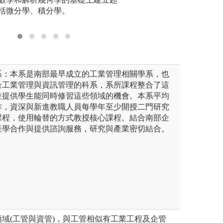
版權:清華大學科
，有助於深入理解多個領域之
括微分學、積分學。
如何整合。
管院學士班辦公室
系：本系是南部最早成立的工業管理相關學系，也
合工業管理與資訊管理的科系，系所課程整合了這
並提供學生能同時修習這些領域的機會。本系平均
作，資深與新進教職人員每學年至少開授二門研究
課程，使用輪替的方式教授核心課程。結合南部企
產學合作與提供諮詢服務，研究與產業密切結合。
域(工管與資管)，與工管相似有工業工程及企管