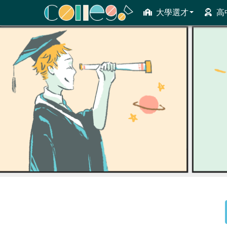
大學選才
高
ColleGo! 大學選才與高中育才輔助系統