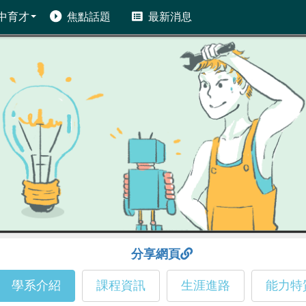
中育才
焦點話題
最新消息
分享網頁
學系介紹
課程資訊
生涯進路
能力特