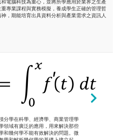
法和電腦科技為重心，並將所學應用於業界之生產
注重專業課程與實務模擬，養成學生正確的管理哲
精神，期能培育出具資料分析與產業需求之資訊人
統計學：
可利用有
積分學在科學、經濟學、商業管理學
資料編碼
所選之專長領域，修習該專長
團隊學習：課堂分
學領域有廣泛的應用，用來解決那些
據上進行
程，包含理論、實務與相關範
相交流學習，共同
學和幾何學不能有效解決的問題。微
出容易理
礎知識。大三、四可以參與涵
數學和解析幾何學的基礎上建立起