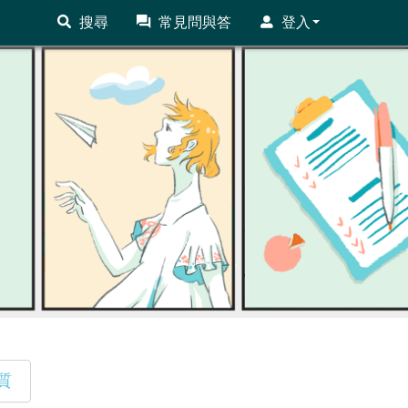
搜尋
常見問與答
登入
質