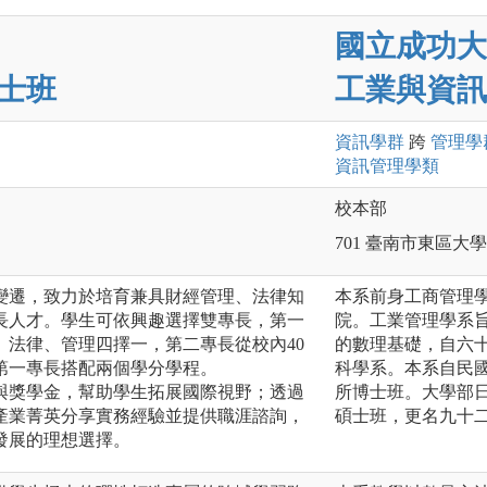
國立成功大
士班
工業與資訊
資訊
學群
跨
管理
學
資訊管理
學類
校本部
701 臺南市東區大
變遷，致力於培育兼具財經管理、法律知
本系前身工商管理
長人才。學生可依興趣選擇雙專長，第一
院。工業管理學系
、法律、管理四擇一，第二專長從校內40
的數理基礎，自六
第一專長搭配兩個學分學程。
科學系。本系自民
與獎學金，幫助學生拓展國際視野；透過
所博士班。大學部
產業菁英分享實務經驗並提供職涯諮詢，
碩士班，更名九十
發展的理想選擇。