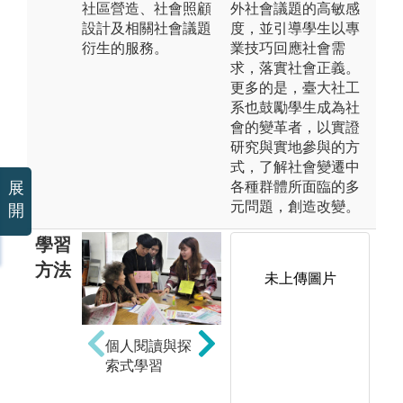
社區營造、社會照顧
外社會議題的高敏感
設計及相關社會議題
度，並引導學生以專
衍生的服務。
業技巧回應社會需
求，落實社會正義。
更多的是，臺大社工
系也鼓勵學生成為社
會的變革者，以實證
研究與實地參與的方
式，了解社會變遷中
各種群體所面臨的多
展
元問題，創造改變。
開
學習
方法
未上傳圖片
個人閱讀與探
實
團體討論
索式學習