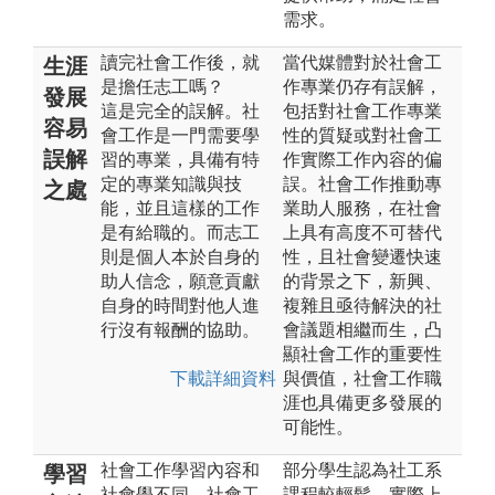
需求。
讀完社會工作後，就
當代媒體對於社會工
生涯
是擔任志工嗎？
作專業仍存有誤解，
發展
這是完全的誤解。社
包括對社會工作專業
容易
會工作是一門需要學
性的質疑或對社會工
誤解
習的專業，具備有特
作實際工作內容的偏
定的專業知識與技
誤。社會工作推動專
之處
能，並且這樣的工作
業助人服務，在社會
是有給職的。而志工
上具有高度不可替代
則是個人本於自身的
性，且社會變遷快速
助人信念，願意貢獻
的背景之下，新興、
自身的時間對他人進
複雜且亟待解決的社
行沒有報酬的協助。
會議題相繼而生，凸
顯社會工作的重要性
下載詳細資料
與價值，社會工作職
涯也具備更多發展的
可能性。
社會工作學習內容和
部分學生認為社工系
學習
社會學不同。社會工
課程較輕鬆，實際上