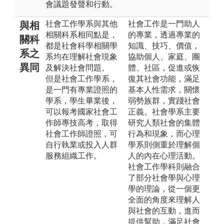
會議題發聲和行動。
社會工作學系與其他
社會工作是一門助人
與相
相關科系相同點是，
的專業，透過專業的
關科
都是社會科學相關學
知識、技巧、價值，
系之
系均在理解社會現象
協助個人、家庭、團
異同
及解決社會問題。
體、社區，促進或恢
但是社會工作學系，
復其社會功能，滿足
是一門有專業證照的
基本人性需求，關懷
學系，學生畢業後，
弱勢族群，實踐社會
可以報考國家社會工
正義。社會學系主要
作師專技高考，取得
研究人類社會的集體
社會工作師證照，可
行為和現象，而心理
自行執業或投入人群
學系則側重於理解個
服務組織工作。
人的內在心理活動。
社會工作學科則融合
了部分社會學與心理
學的理論，從一個更
全面的角度來理解人
與社會的互動，進而
提供幫助，滿足社會