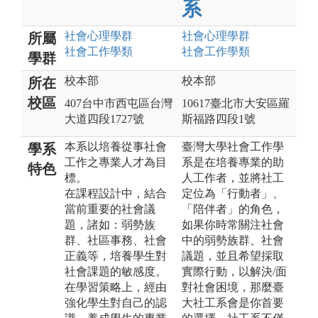
系
社會心理
學群
社會心理
學群
所屬
社會工作
學類
社會工作
學類
學群
校本部
校本部
所在
校區
407台中市西屯區台灣
10617臺北市大安區羅
大道四段1727號
斯福路四段1號
本系以培養從事社會
臺灣大學社會工作學
學系
工作之專業人才為目
系是在培養專業的助
特色
標。
人工作者，並將社工
在課程設計中，結合
定位為「行動者」、
當前重要的社會議
「陪伴者」的角色，
題，諸如：弱勢族
如果你時常關注社會
群、社區事務、社會
中的弱勢族群、社會
正義等，培養學生對
議題，並且希望採取
社會課題的敏感度。
實際行動，以解決/面
在學習策略上，經由
對社會困境，那麼臺
強化學生對自己的認
大社工系會是你首要