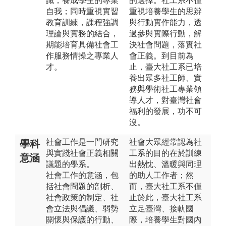
識，養成學生的專業
的選擇。社工系不僅
自我；同時重視實習
重視培養學生的思辨
教育訓練，課程強調
與行動實作能力，透
理論與實務的結合，
過參與實際行動，解
期能培育具備社會工
決社會問題，落實社
作服務情操之專業人
會正義。到目前為
才。
止，臺大社工系已培
養出眾多社工師、實
務與學術社工專業領
導人才，對臺灣社會
福利的發展，功不可
沒。
社會工作是一門研究
社會大眾經常認為社
學科
與實踐社會正義相關
工系的目的在於訓練
意涵
議題的學系。
出熱忱、溫暖與同理
社會工作的意涵，包
的助人工作者；然
括社會問題的剖析、
而，臺大社工系不僅
社會政策的制定、社
止於此，臺大社工系
會立法與倡議、弱勢
立足臺灣、接軌國
關懷與保護的行動、
際，培養學生對國內