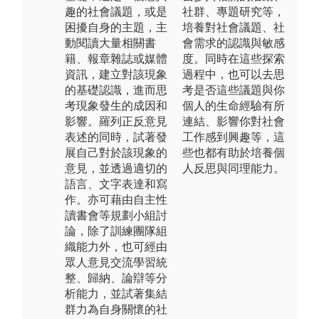
趣的社會議題，或是
社群、專題研究等，
困擾自身的主題，主
培養對社會議題、社
動閱讀大量相關書
會需求的認識與敏感
籍、報章雜誌或媒體
度。同時在這些探索
資訊，建立對該現象
過程中，也可以去思
的基礎認識，進而思
考是否這些議題與你
考現象發生的成因和
個人的生命經驗有所
影響。羅列正反意見
連結、影響你對社會
表述的同時，試著發
工作感到興趣等，這
展自己對於該現象的
些也都有助於培養個
意見，並透過適切的
人反思與同理能力。
語言、文字表達和寫
作。亦可藉由自主性
讀書會等規劃小組討
論，除了訓練團隊組
織能力外，也可經由
眾人意見交流學習統
整、歸納、論辯等分
析能力，並試著集結
群力為自身關懷的社