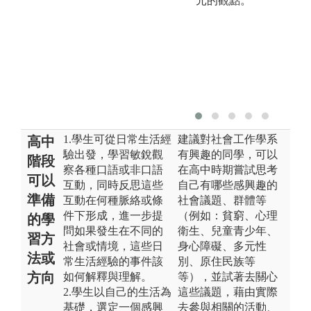
元的觀點。
1.學生可從日常生活經
建議對社會工作學系
高中
驗出發，學習敏銳觀
有興趣的同學，可以
階段
察各種口語或非口語
在高中時期嘗試思考
可以
互動，同時反思這些
自己有哪些感興趣的
準備
互動在何種脈絡或條
社會議題、群體等
件下形成，進一步提
（例如：貧窮、心理
的學
問如果發生在不同的
衛生、兒童青少年、
習方
社會或情境，這些日
身心障礙、多元性
法或
常生活經驗的事件該
別、原住民族等
方向
如何解釋與理解。
等），並試著去關心
2.學生以自己的生活為
這些議題，藉由實際
基礎，選定一個感興
去參與相關的活動、