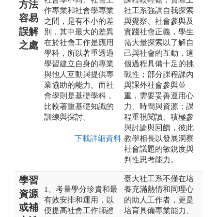
方法
作專業和社會學專業
社工系強調自我探索
容易
之間，是有不小的差
與覺察、社會參與及
誤解
別，其中最大的差異
實踐社會正義，學生
在於社會工作是應用
需大量探索以了解自
之處
學科，所以著重透過
己與社會的互動，這
學習建立自身的專業
個過程具備十足的挑
與他人互動與提供專
戰性；部分課程課內
業協助的能力。而社
與課外社會參與並
會學則是基礎學科，
重，需要妥善運用心
比較著重基礎知識的
力、時間與資源；課
訓練與探討。
程重視閱讀、積極參
與討論與回饋，彼此
下載詳細資料
教學相長以發展洞察
社會議題的敏銳度與
判性思考能力。
臺大社工系不僅在培
學習
1、考量學分珍貴和最
養充滿熱情和同理心
資源
有效安排和運用，以
的助人工作者，更是
或補
便提高社會工作師證
培育具備專業能力、