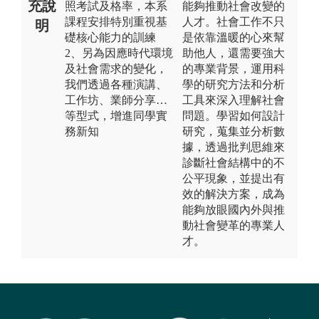
充說
照考試及格率，本系
能夠推動社會改變的
課程安排特別重視基
人才。社會工作不只
明
礎核心能力的訓練
是依靠溫暖的心來幫
2、另為因應時代環境
助他人，還需要強大
及社會需求的變化，
的專業背景，運用科
我們透過各種演講、
學的研究方法和分析
工作坊、業師分享…
工具來深入理解社會
等型式，增進同學實
問題。學習如何設計
務新知
研究，蒐集並分析數
據，透過批判思維來
診斷社會結構中的不
公平現象，並提出有
效的解決方案，成為
能夠放眼國內外與推
動社會變革的專業人
才。