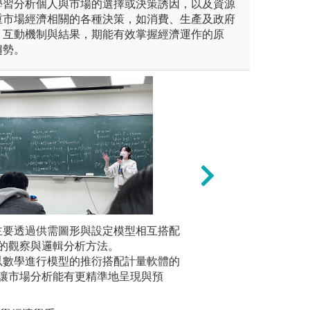
學習分析個人與市場的選擇或決策誘因，以及資源
重市場經濟相關的各種決策，如消費、生產及政府
、互動機制與結果，期能有效掌握經濟運作的原
趨勢。
 主要透過供需圖形與設定模型相互搭配
3.
數據分析
調分析能力的訓練，透過理論
的觀察與邏輯分析方法。
綜合專題研究強調
集、解讀
完整敘述消費者或廠商行為，
 以數學進行模型的推衍搭配計量軟體的
的驗證，能縮短學
議或預測
及國家經濟，學習方式主要是
讓市場分析能有更精準地呈現與預
熟悉運用分析方法
圖解:數據
的去分析與推理。
相關現象並提出個
版權:淡江