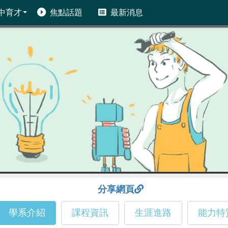
中育才
焦點話題
最新消息
分享網頁
學系介紹
課程資訊
生涯進路
能力特