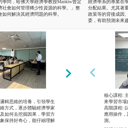
學問，哈佛大學經濟學教授Mankiw曾定
經濟學系的專業在
濟社會如何管理稀少性資源的科學。」整
分配結果。尤其著
會如何解決其經濟問題的科學。
政策等的背後成因
委，有助預測未來
2.
核心課程:
邏輯思維的培養，引領學生
進階之專業課程強
來學習市場
維方式，逐步體驗經濟學家
與模型的推導，能
高階課程:
及如何去挖掘因果，學習方
甚至是整體社會以
應用操作，
象保持好奇心，能仔細理解
養成能嚴謹有條理
測。