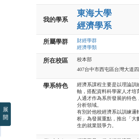
東海大學
我的學系
經濟學系
財經
學群
所屬學群
經濟
學類
校本部
所在校區
407台中市西屯區台灣大道四段
經濟系課程主要是以理論訓
學系特色
軸，搭配資料科學家人才培
人通才作為系所發展的特色
分析領域。
展
有別於他校經濟系以訓練邏
開
析」為發展重點，推出「大
生的就業競爭力。