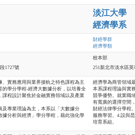
淡江大學
經濟學系
財經
學群
經濟
學類
校本部
1727號
251新北市淡水區英
練、實務應用與業界接軌之特色課程為主
經濟學為商管領域
育的學分學程-經濟大數據分析，以培養全
本系課程理論與實
，課程設計聚焦於金融實務領域以及產業
競爭優勢。就業職
有寬廣的選擇空間，
輯及專業理論為主，本系以「大數據分
財經法律學分學程。
數據分析與經濟」學分學程，藉此強化學
服務學習。4.設與
培育系組。