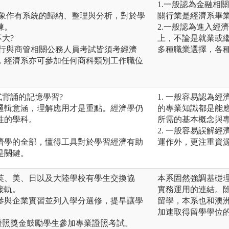
1.一般認為金融相
現象作有系統的歸納、整理與分析，對於學
關行業是經濟系畢
練。
2.一般認為進入經
大?
上，不論是就業或
銀行與商管相關公務人員考試皆須考經濟
多種職業選擇，各
，經濟系亦可參加任何商科類別工作職位
式背誦的記憶學習?
1. 一般容易認為
後邏輯意涵，理解應用才是重點。經濟學仍
的專業知識都是能
性的學科。
所需的基本概念與
2. 一般容易誤解
經濟學的全部，懂得工具對於學習經濟有助
運作外，更注重資
是關鍵。
系與英、美、日以及大陸學校有學生交換協
本系固然強調基礎
接軌。
實務運用的連結。
學生參與企業實習並列入學分選修，提早讓學
留學，本系也和澳
加速取得留學學位
考取證照獎金鼓勵學生參加專業證照考試。