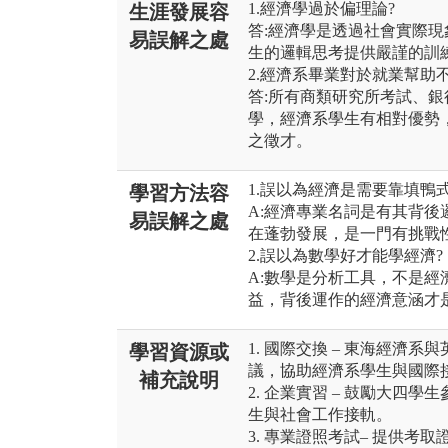
1.經濟學過於偏理論?
生涯發展容
答:經濟學是透過社會實際
易誤解之處
生的邏輯思考提供嚴謹的訓
2.經濟系畢業對於就業幫助不
答:所有商類研究所考試、
學，經濟系學生有相對優勢
之徵才。
1.誤以為經濟是需要靠填鴨
學習方法容
A:經濟專業名詞是有其背
易誤解之處
在蓬勃發展，是一門有挑戰
2.誤以為數學好才能學經濟?
A:數學是分析工具，不是
益，背後運作的經濟意涵才
1. 國際交換 – 東海經濟
學習資源或
議，協助經濟系學生與國際
補充說明
2. 企業實習 – 鼓勵大四
生與社會工作接軌。
3. 專業證照考試– 提供