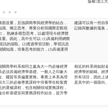
版權:淡江
務面並重，且強調商學與經濟學的結合，
建議可以有一些自
知識、獨立思考、專業分析與國際宏觀視
記錄與數據的蒐集
力， 熟練多模型思考，以處理現今經濟體
重。因此，高中生可以: (1)具備利用網際
資訊的擷取。(2)透過學習活動，學習訊息
關知識，培養思考的能力，(3)具備運用
相關商學科系相同之處為大一均必修經濟
相近的科系例如財
系必須具備經濟學基礎。一般人之印象大
經濟學的範疇。經
金、國貿等系偏重實務。事實上本系為理
所有項目，因此上
與大三的必修專業課程中培養學生較紮實
是其中的一個面向
元的選修課程，包含相關領域實務課程，
論分析基礎並與實務課程作結合，提升學