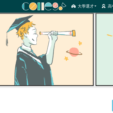
大學選才
高
ColleGo! 大學選才與高中育才輔助系統