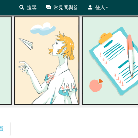
搜尋
常見問與答
登入
質