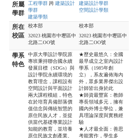
工程
學群
跨
建築設計
建築設計
學群
所屬
學群
空間設計
學類
學群
建築
學類
校本部
校本部
所在
校區
32023 桃園市中壢區中
32023 桃園市中壢區中
北路二OO號
北路二OO號
中原大學設計學院原
★歷史最悠久：全國
學系
專班秉持聯合國永續
最早成立之室內設計
特色
發展目標（SDGs）與
學系（1985年創
設計學院永續環境的
立），系友遍佈海內
教育理念，課程設有
外，眾多業界傑出設
空間設計與平面設計
計師皆出身於此
兩大課程模組，特色
★師資最豐富：教師
在於培育具備部落價
專長領域多元，擁有
值信念與傳統智慧的
國內外博士學位，兼
原住民族人才，並提
具理論深度與實務經
供當代基礎專業設計
驗
知能的教育，並培養
★人才最全面：善思
原住民族文創產業、
考能實作，學生多