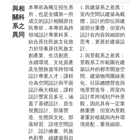
本專班為獨立招生系
1. 與建築系之差異：
與相
所，也是全國第一所
室內空間以建築為載
關科
成立的設計相關原住
體，設計的部位與建
系之
民專班，本專班為跨
築部分重疊，但室內
異同
領域設計專業科系，
設計在內容與細節的
結合原住民族文化致
思考，更甚於建築設
力於培養原住民族文
計。
創產業、生活創意、
2. 與景觀系之差異：
永續環境、文化資產
景觀系工作範圍在建
及生態旅遊等跨領域
築以外的都市開放空
設計專業人才；課程
間、建築物周圍綠美
分為空間設計與平面
化、社區總體營造與
設計兩大模組，課程
地景營造等，而室內
設計豐富且多元，涵
設計常跨域到戶外景
蓋了基礎設計、原生
觀，因此具有一定業
視覺設計、部落營
務重疊，但室內景觀
造、生態與文化、部
著重於植栽與內外環
落研習、語境空間設
境搭配，重視細節。
計、設計繪畫、民族
色彩學、綠建築與自