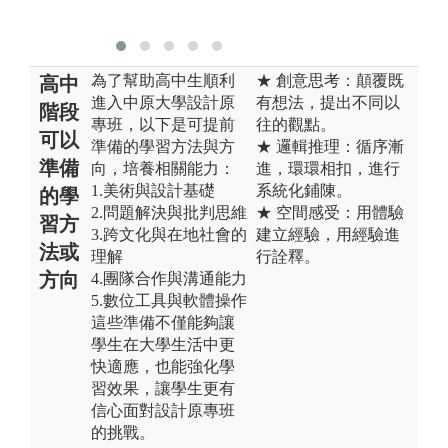
為了幫助高中生順利
★ 創意思考：顛覆既
高中
進入中原大學設計原
有想法，提出不同以
階段
專班，以下是可提前
往的觀點。
可以
準備的學習方法與方
★ 邏輯推理：循序漸
準備
向，培養相關能力：
進，環環相扣，進行
1.美術與設計基礎
系統化鋪陳。
的學
2.問題解決與批判思維
★ 空間感受：用體驗
習方
3.跨文化與在地社會的
建立經驗，用經驗進
法或
理解
行詮釋。
方向
4.團隊合作與溝通能力
5.數位工具與軟體操作
這些準備不僅能夠讓
學生在大學生活中更
快適應，也能強化學
習效果，讓學生更有
信心面對設計原專班
的挑戰。