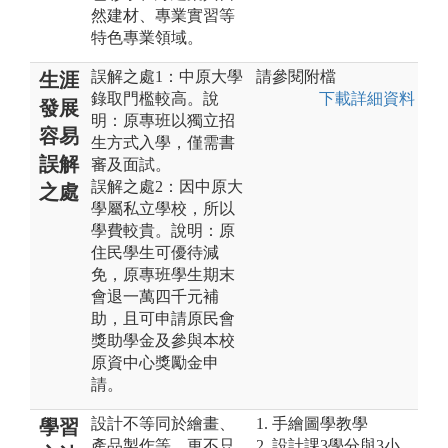
然建材、專業實習等
特色專業領域。
誤解之處1：中原大學
請參閱附檔
生涯
錄取門檻較高。說
下載詳細資料
發展
明：原專班以獨立招
容易
生方式入學，僅需書
誤解
審及面試。
誤解之處2：因中原大
之處
學屬私立學校，所以
學費較貴。說明：原
住民學生可優待減
免，原專班學生期末
會退一萬四千元補
助，且可申請原民會
獎助學金及參與本校
原資中心獎勵金申
請。
設計不等同於繪畫、
1. 手繪圖學教學
學習
產品製作等，更不只
2. 設計課3學分與3小