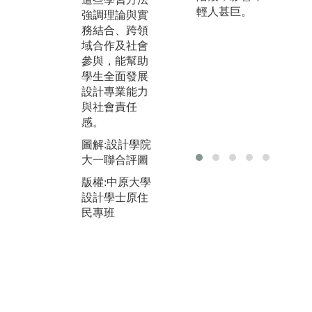
的聯合評圖更
計
輕人甚巨。
強調理論與實
是活動的一大
過
務結合、跨領
亮點，展現出
實
域合作及社會
一年級學生的
導
參與，能幫助
設計創意與學
解
學生全面發展
習成果。
環
設計專業能力
培
圖解:設計學院
與社會責任
問
設計聯展
感。
力
版權:中原大學
圖解:設計學院
圖
設計學士原住
大一聯合評圖
教
民專班
學
版權:中原大學
學
設計學士原住
民專班
版
設
民