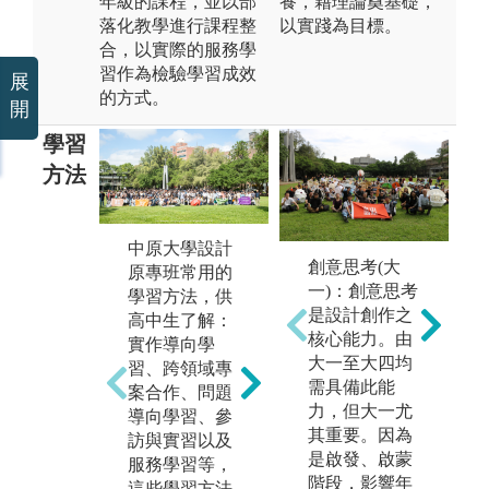
年級的課程，並以部
養，藉理論奠基礎，
落化教學進行課程整
以實踐為目標。
合，以實際的服務學
習作為檢驗學習成效
展
的方式。
開
學習
方法
中原大學設計
中原大學設計
中
創意思考(大
原專班常用的
學院「Design
原
一)：創意思考
學習方法，供
Together」設計
所
是設計創作之
高中生了解：
聯展圓滿落
展
核心能力。由
實作導向學
幕，吸引了全
期
大一至大四均
習、跨領域專
院多位師生及
基
需具備此能
案合作、問題
業界人士參與
計
力，但大一尤
導向學習、參
觀摩。本次聯
此
其重要。因為
訪與實習以及
展中，大一基
原
是啟發、啟蒙
服務學習等，
礎設計工作坊
景
階段，影響年
這些學習方法