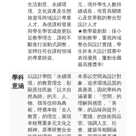
生活創意、永續環
元，境外學生人數持
境、文化資產及生態
續成長，培育具關懷
旅遊等跨域設計專業
心及世界觀的整合型
人才。為使課程發展
設計人才
與學生學習成效更貼
★教學最創新：採小
近教學理念，課程不
班制教學，重視跨域
斷進行滾動式調整，
整合與設計實踐，學
並聘任符合課程領域
生於各大設計競賽中
的專業師資。
表現優異，屢創全國
最高獲獎率!
以設計學院「永續環
本系以空間為設計對
學科
境」的教育理念，彰
象，追求環境品質的
意涵
顯原住民族「以大自
真善美，因此學科內
然為師」的天、人、
涵著重：「空間」的
物、我等信仰為典
理解與感受，「美
範，呼應本校「全人
學」的品味與提升，
教育」的理念，展現
「實踐」的技術與品
本校尊重多元文化之
管。強調人文、社
精神。原專班整合全
會、建築等相關涵