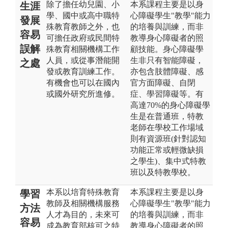
除了擔任幼兒園、小
本系課程主要是以身
生涯
學、國中或高中職特
心障礙學生"教學"能力
發展
殊教育教師之外，也
的培養與訓練，而非
容易
可擔任政府或民間特
教導身心障礙者的照
誤解
殊教育相關機構工作
顧技能。身心障礙學
人員，或從事潛能開
生非只有智能障礙，
之處
發或教育訓練工作。
亦包含肢體障礙、感
有機會也可以在國內
官方面障礙、自閉
或國外研究所進修。
症、學習障礙等。有
高達70%的身心障礙學
生是在普通班，特教
老師在學校工作場域
則有資源班(針對認知
功能正常或輕微缺損
之學生)、集中式特教
班以及特教學校。
本系以培育特殊教育
本系課程主要是以身
學習
教師及相關機構服務
心障礙學生"教學"能力
方法
人才為目的，未來可
的培養與訓練，而非
容易
成為教育部核可之特
教導身心障礙者的照