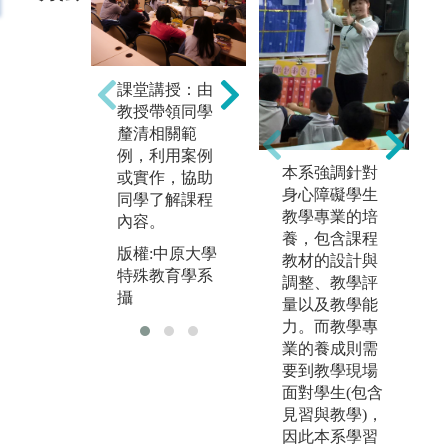
團隊學習：讓
實
同學有機會有
課堂講授：由
程
多次的分組合
教授帶領同學
或
作機會，進而
釐清相關範
運
學習與人合作
例，利用案例
之
的模式。
本系強調針對
或實作，協助
知
身心障礙學生
同學了解課程
版權:中原大學
教學專業的培
版
內容。
特殊教育學系
養，包含課程
特
攝
版權:中原大學
教材的設計與
攝
特殊教育學系
調整、教學評
攝
量以及教學能
力。而教學專
業的養成則需
要到教學現場
面對學生(包含
見習與教學)，
因此本系學習