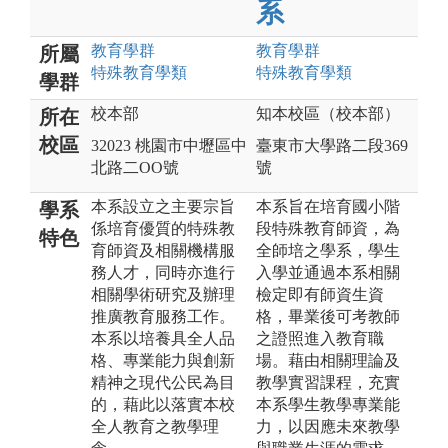
系
教育
學群
教育
學群
所屬
特殊教育
學類
特殊教育
學類
學群
校本部
知本校區（校本部）
所在
校區
32023 桃園市中壢區中
臺東市大學路二段369
北路二OO號
號
本系設立之主要宗旨
本系旨在培育國小階
學系
係培育優質的特殊教
段特殊教育師資，為
特色
育師資及相關機構服
全師培之學系，學生
務人才，同時亦進行
入學並通過本系相關
相關學術研究及辦理
檢定即有師資生資
推廣教育服務工作。
格，畢業後可考教師
本系以培養具全人品
之證照進入教育職
格、專業能力與創新
場。藉由相關理論及
精神之現代公民為目
教學實習課程，充實
的，藉此以落實本校
本系學生教學專業能
全人教育之教學理
力，以因應未來教學