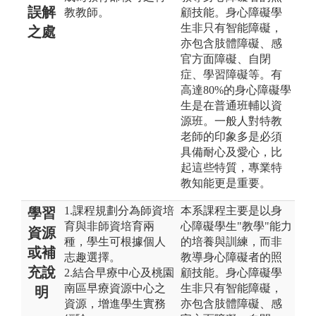
誤解
教教師。
顧技能。身心障礙學
生非只有智能障礙，
之處
亦包含肢體障礙、感
官方面障礙、自閉
症、學習障礙等。有
高達80%的身心障礙學
生是在普通班輔以資
源班。一般人對特教
老師的印象多是必須
具備耐心及愛心，比
起這些特質，專業特
教知能更是重要。
1.課程規劃分為師資培
本系課程主要是以身
學習
育與非師資培育兩
心障礙學生"教學"能力
資源
種，學生可根據個人
的培養與訓練，而非
或補
志趣選擇。
教導身心障礙者的照
充說
2.結合早療中心及桃園
顧技能。身心障礙學
南區早療資源中心之
生非只有智能障礙，
明
資源，增進學生實務
亦包含肢體障礙、感