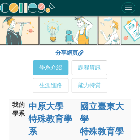
ColleGo! 大學選才與高中育才輔助系統
分享網頁
學系介紹
課程資訊
生涯進路
能力特質
我的
中原大學
國立臺東大
學系
特殊教育學
學
系
特殊教育學