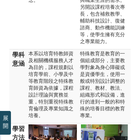
念。
與職業生涯的需求。
另開設課程培養次專
長，包含補救教學、
輔助科技設計、復健
諮商、動作機能訓練
等，使學生擁有充分
之專業能力。
本系以培育特教師資
特殊教育是教育的一
學科
及相關機構服務人才
個組成部分，主要教
意涵
為目的，課程規劃以
學對象為身心障礙或
培育學前、小學及中
是資優學生，使用一
等教育階段之特殊教
般或特別設計調整的
育師資為依據，課程
課程、教材、教法、
設計理論與實務並
組織形式和設備，進
重，特別重視特殊教
行的達到一般的和特
育倫理及專業知識之
殊的培養目標的教育
培養。
專業。
展
開
學習
方法