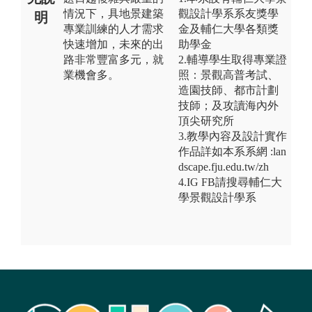
情況下，具地景建築
觀設計學系系友獎學
明
專業訓練的人才需求
金及輔仁大學各類獎
快速增加，未來的出
助學金
路非常豐富多元，就
2.輔導學生取得專業證
業機會多。
照：景觀高普考試、
造園技師、都市計劃
技師；及攻讀海內外
頂尖研究所
3.教學內容及設計實作
作品詳如本系系網 :lan
dscape.fju.edu.tw/zh
4.IG FB請搜尋輔仁大
學景觀設計學系