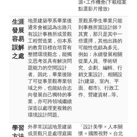
源+工作機會(下載檔案
點選影片撥放)
地景建築學系畢業後
景觀系學生畢業只能
生涯
通常會被認為出路只
到事務所當設計師？
發展
有設計事務所或景觀
其實，那只是其中一
容易
工程營造業，但本系
些選擇，其他出路的
誤解
的教育目標在培育有
可能性也頗為多元。
整體環境觀念，能獨
例如：永續發展相關
之處
立思考並具有解決問
從業人員、學術研
題能力的空間設計
究、企劃、編輯、行
者。因此，畢業後除
銷文案設計、相關設
了可從事景觀專業領
計(建築、室內、平
域之外，也能結合志
面、都市)、行政工
向發展自己獨特的事
作、營建資材...等。
業，亦可跨領域繼續
深造以處理更複雜的
環境設計問題。
外界常誤認地景建築
「設計美學 × 人本關
學習
或景觀只是處理庭園
懷 × 國際視野 × 台北
方法