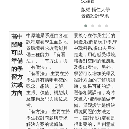
交流會
版權:輔仁大學
景觀設計學系
中原地景系經由各種
景觀存在你我生活的
高中
課程培養學生面對地
周邊,我們是玩中學,學
階段
景環境尋求改善能具
中玩科系,多出去戶外
可以
備三種能力: 「有看
走走，用心感受環境,
準備
法」、「有方法」與
培養對空間的敏感度
「有做法」。
及提出看法。另外，
的學
「有看法」:主要在於
學習可以增加美學及
習方
學生具有清晰明確的
設計方面的了解與訓
法或
觀念、想法、見解、
練，如果可能的話，
方向
主張、價值、構想以
選修相關課程，為將
及能夠反思與換位思
來進入相關專業做準
考。
備。景觀設計是解決
「有方法」: 主要在於
環境問題的方法之
學生探討問題與尋求
一，設計能力培養是
解決方案的邏輯條
很重要的，且創意或