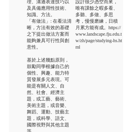
理、溝通表達技巧以
設計很少憑空而來，
及具備應用性技術、
唯有課餘之暇多看、
知識、方法。
多聽、多做、多思
「有做法」: 在看法清
考，慢慢磨練，日積
晰，方法有效的基礎
月累方能有成。https://
之下提出做法方案而
www.landscape.fju.edu.t
能夠兼具可行性與創
w/zh/page/studying-hs.ht
意性。
ml
基於上述幾點原則，
鼓勵同學根據自己的
個性、興趣、能力特
質發展多元表現。可
能是有關人文、自
然、社會、經濟主
題，或工藝、藝術、
美術主題，或音樂、
舞蹈、運動、技藝主
題，或科學、語文、
國際視野與其他主題
等。