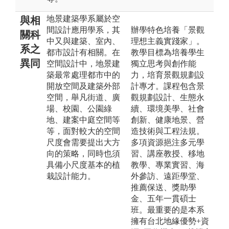
地景建築學系屬於空
與相
間設計應用學系，其
辦學特色培養「景觀
關科
中又與建築、室內、
理想主義實踐家」。
系之
都市設計有相關。在
教學目標為培養學生
異同
空間設計中，地景建
獨立思考與創作能
築最常處理都市中的
力，培育景觀規劃設
開放空間及建築外部
計專才。課程包含景
空間，舉凡街道、廣
觀規劃設計、生態永
場、校園、公園綠
續、環境美學、社會
地、建案中庭空間等
創新、健康地景、營
等，面對較大的空間
造技術與工程法規。
尺度會需要提出大方
多項資源挹注多元學
向的策略，同時也須
習、講座教授、移地
具備小尺度基本的植
教學、專業實習、海
栽設計能力。
外參訪、遠距學堂、
推薦保送、獎助學
金、五年一貫碩士
班。最重要的是本系
擁有台北地緣優勢+資