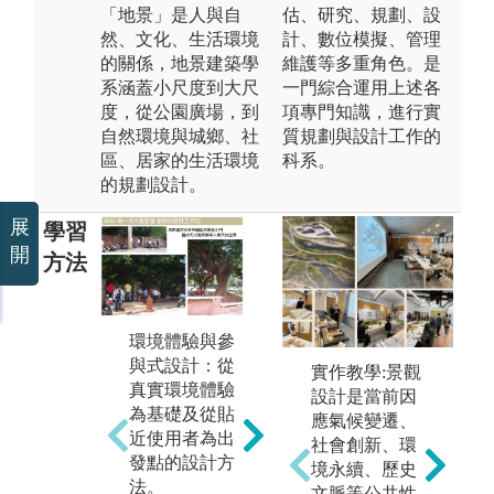
「地景」是人與自
估、研究、規劃、設
然、文化、生活環境
計、數位模擬、管理
的關係，地景建築學
維護等多重角色。是
系涵蓋小尺度到大尺
一門綜合運用上述各
度，從公園廣場，到
項專門知識，進行實
自然環境與城鄉、社
質規劃與設計工作的
區、居家的生活環境
科系。
的規劃設計。
展
學習
開
方法
環境體驗與參
設計課小組學
與式設計：從
國
實作教學:景觀
習：設計老師
真實環境體驗
學
設計是當前因
採小組指導，
為基礎及從貼
不
應氣候變遷、
依不同設計題
近使用者為出
境
社會創新、環
目規模讓同學
發點的設計方
接
境永續、歷史
嘗試個人設
法。
學
文脈等公共性