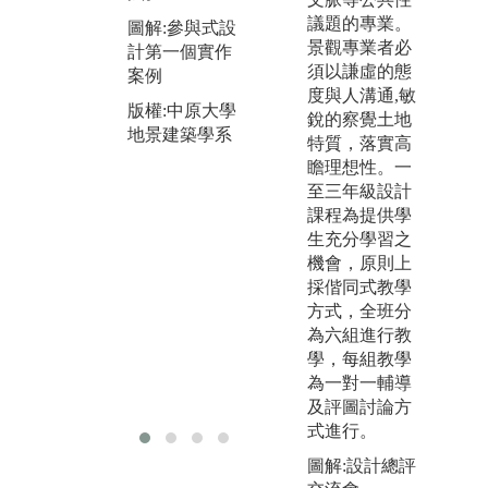
計，或讓同學
織
議題的專業。
圖解:參與式設
以團隊進行機
教
景觀專業者必
計第一個實作
地調查分析與
山
須以謙虛的態
案例
規劃設計議題
到
度與人溝通,敏
討論，增加相
版權:中原大學
不
銳的察覺土地
互學習機會。
地景建築學系
進
特質，落實高
小組之間每學
察
瞻理想性。一
期會舉行2-3次
程
至三年級設計
設計課評圖，
坊
課程為提供學
交叉分組讓學
習
生充分學習之
生可從不同老
步
機會，原則上
操
師身上學習。
採偕同式教學
圖
w
方式，全班分
圖解:大四總評
研
m
為六組進行教
培
o
版權:中原大學
學，每組教學
地景建築學系
版
為一對一輔導
地
及評圖討論方
式進行。
圖解:設計總評