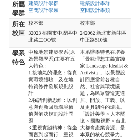
建築設計
學群
建築設計
學群
所屬
空間設計
學類
空間設計
學類
學群
校本部
校本部
所在
校區
32023 桃園市中壢區中
242062 新北市新莊區
北路二OO號
中正路510號
中原地景建築學系(原
本系辦學特色在培養
學系
為景觀學系)主要有五
「景觀理想主義實踐
特色
大特色：
家 Landscape Idealist &
1.接地氣的理念：從真
Activist」。以景觀設
實環境體驗，及在地
計回應當前各種自
特質條件發展規劃設
然、社會與環境議
計
題，為民眾營造更適
2.強調創新思維：以創
居、開放、正義、以
意與創新回應環境價
及更具韌性的環境。
值與解決規劃設計問
「設計美學 × 人本關
題
懷 × 國際視野 × 台北
3.重視實踐精神：從坐
大都會產業資源」是
而言到起而行，重視
本系的核心競爭力。