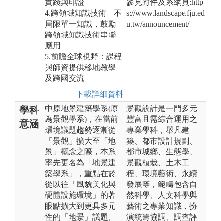
實踐與印證
參見附件及系網頁:http
4.跨領域知識技術：不
s://www.landscape.fju.ed
局限單一知識，鼓勵
u.tw/announcement/
跨領域知識技術串聯
應用
5.前瞻全球視野：課程
與師資提供移地教學
及跨國交流
下載詳細資料
中原地景建築學系(原
景觀設計是一門多元
學科
為景觀學系)，在當前
豐富且需綜合運用之
意涵
環境議題趨勢逐漸從
專業學科，舉凡建
「景觀」擴大至「地
築、都市設計規劃、
景」概念之際，本系
都市城鄉、生態學、
率先更名為「地景建
景觀植栽、土木工
築學系」，重點在於
程、環境藝術、永續
從以往「風貌美化與
發展等，範疇包含自
硬體設施環境」的著
然科學、人文科學與
眼點擴大到更具多元
藝術之專業知識，扮
性的「地景」議題。
演統籌協調、調查評