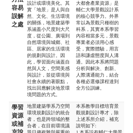
設計或環境美化。其
大都會產業資源」是
容易
實「地景」是人與自
輔仁大學景觀設計系
誤解
然、文化、生活環境
的核心競爭力。外界
的關係，地景建築學
常以為景觀只種樹的
之處
系涵蓋小尺度到大尺
科系，其實本系學習
度，從公園、廣場到
內容相當多元，景觀
自然環境與城鄉、社
專業者必須用心感
區、居家的生活環境
受，實際體驗，用言
的規劃與設計。因
語和謙虛態度與人溝
此，學習面向涵蓋自
通。因此本系將問題
然與人文，空間美感
分析與解決、創新、
與設計，並從環境與
人際溝通能力，結合
社會永續的著眼點，
各種必選修課程達到
找出回應解決地景環
全方位訓練。
境問題的方式。
地景建築學系乃空間
本系教學目標培育景
學習
環境規劃設計的統合
觀規劃設計專才，除
資源
者，也是跨領域的整
上述系所介紹，補充
或補
合者，在目前環境議
說明如下:
充說
題日趨複雜與嚴重的
1.本系設有輔仁大學景