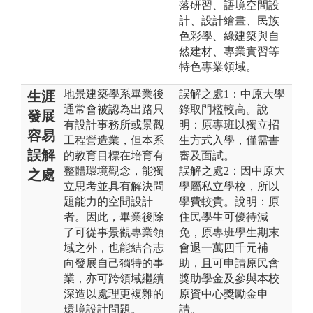
落研習、語境空間設
計、設計繪畫、民族
色彩學、綠建築與自
然建材、專業實習等
特色專業領域。
地景建築學系畢業後
誤解之處1：中原大學
生涯
通常會被認為出路只
錄取門檻較高。說
發展
有設計事務所或景觀
明：原專班以獨立招
容易
工程營造業，但本系
生方式入學，僅需書
誤解
的教育目標在培育有
審及面試。
整體環境觀念，能獨
誤解之處2：因中原大
之處
立思考並具有解決問
學屬私立學校，所以
題能力的空間設計
學費較貴。說明：原
者。因此，畢業後除
住民學生可優待減
了可從事景觀專業領
免，原專班學生期末
域之外，也能結合志
會退一萬四千元補
向發展自己獨特的事
助，且可申請原民會
業，亦可跨領域繼續
獎助學金及參與本校
深造以處理更複雜的
原資中心獎勵金申
環境設計問題。
請。