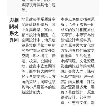
國際視野與其他主題
等。
地景建築學系屬於空
本專班為獨立招生系
與相
間設計應用學系，其
所，也是全國第一所
關科
中又與建築、室內、
成立的設計相關原住
系之
都市設計有相關。在
民專班，本專班為跨
異同
空間設計中，地景建
領域設計專業科系，
築最常處理都市中的
結合原住民族文化致
開放空間及建築外部
力於培養原住民族文
空間，舉凡街道、廣
創產業、生活創意、
場、校園、公園綠
永續環境、文化資產
地、建案中庭空間等
及生態旅遊等跨領域
等，面對較大的空間
設計專業人才；課程
尺度會需要提出大方
分為空間設計與平面
向的策略，同時也須
設計兩大模組，課程
具備小尺度基本的植
設計豐富且多元，涵
栽設計能力。
蓋了基礎設計、原生
視覺設計、部落營
造、生態與文化、部