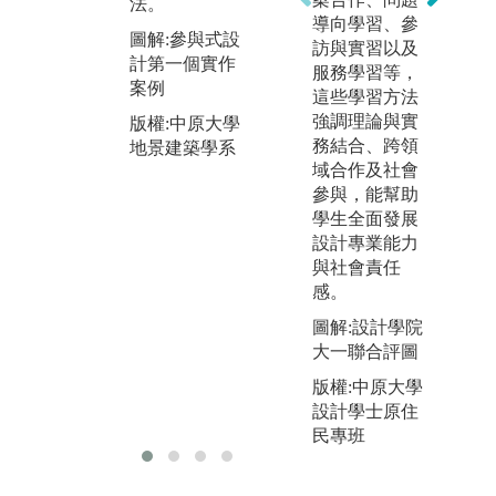
嘗試個人設
法。
學
導向學習、參
計，或讓同學
織
圖解:參與式設
訪與實習以及
以團隊進行機
教
計第一個實作
服務學習等，
地調查分析與
山
案例
這些學習方法
規劃設計議題
到
強調理論與實
討論，增加相
版權:中原大學
不
務結合、跨領
互學習機會。
地景建築學系
進
域合作及社會
小組之間每學
察
參與，能幫助
期會舉行2-3次
程
學生全面發展
設計課評圖，
坊
設計專業能力
交叉分組讓學
習
與社會責任
生可從不同老
步
感。
師身上學習。
圖
圖解:設計學院
圖解:大四總評
研
大一聯合評圖
培
版權:中原大學
版權:中原大學
地景建築學系
版
設計學士原住
地
民專班