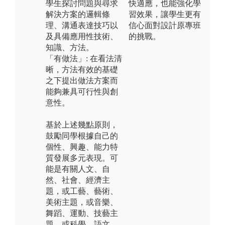
學生探討問題與尋求
快適應，也能強化學
解決方案的邏輯條
習效果，讓學生更有
理、溝通表達技巧以
信心面對設計原專班
及具備應用性技術、
的挑戰。
知識、方法。
「有做法」: 在看法清
晰，方法有效的基礎
之下提出做法方案而
能夠兼具可行性與創
意性。
基於上述幾點原則，
鼓勵同學根據自己的
個性、興趣、能力特
質發展多元表現。可
能是有關人文、自
然、社會、經濟主
題，或工藝、藝術、
美術主題，或音樂、
舞蹈、運動、技藝主
題，或科學、語文、