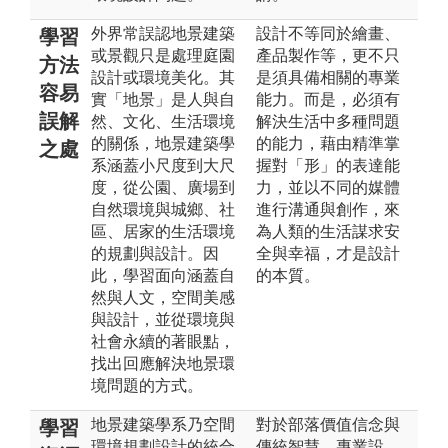
外界常誤認地景建築
設計不等同於繪畫、
學習
或景觀只是處理庭園
產品製作等，更不只
方法
設計或環境美化。其
是須具備相關的專業
容易
實「地景」是人與自
能力。而是，必須有
誤解
然、文化、生活環境
解決生活中多種問題
的關係，地景建築學
的能力，藉由精準掌
之處
系涵蓋小尺度到大尺
握對「形」的表達能
度，從公園、廣場到
力，並以不同的媒體
自然環境與城鄉、社
進行溝通與創作，來
區、居家的生活環境
為人類的生活謀求安
的規劃與設計。因
全與幸福，才是設計
此，學習面向涵蓋自
的本質。
然與人文，空間美感
與設計，並從環境與
社會永續的著眼點，
找出回應解決地景環
境問題的方式。
地景建築學系乃空間
對於部落價值信念與
學習
環境規劃設計的統合
傳統智慧、專業設