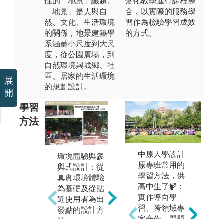
性的「地景」議題。
落化教學進行課程整
「地景」是人與自
合，以實際的服務學
然、文化、生活環境
習作為檢驗學習成效
的關係，地景建築學
的方式。
系涵蓋小尺度到大尺
度，從公園廣場，到
自然環境與城鄉、社
區、居家的生活環境
展
的規劃設計。
開
學習
方法
中原大學設計
環境體驗與參
原專班常用的
設計課小組學
與式設計：從
國
學
學習方法，供
習：設計老師
真實環境體驗
學
T
高中生了解：
採小組指導，
為基礎及從貼
不
實作導向學
依不同設計題
近使用者為出
境
習、跨領域專
目規模讓同學
發點的設計方
接
案合作、問題