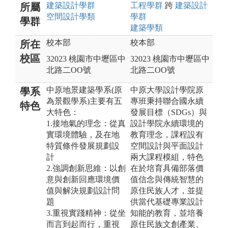
建築設計
學群
工程
學群
跨
建築設計
所屬
空間設計
學類
學群
學群
建築
學類
校本部
校本部
所在
校區
32023 桃園市中壢區中
32023 桃園市中壢區中
北路二OO號
北路二OO號
中原地景建築學系(原
中原大學設計學院原
學系
為景觀學系)主要有五
專班秉持聯合國永續
特色
大特色：
發展目標（SDGs）與
1.接地氣的理念：從真
設計學院永續環境的
實環境體驗，及在地
教育理念，課程設有
特質條件發展規劃設
空間設計與平面設計
計
兩大課程模組，特色
2.強調創新思維：以創
在於培育具備部落價
意與創新回應環境價
值信念與傳統智慧的
值與解決規劃設計問
原住民族人才，並提
題
供當代基礎專業設計
3.重視實踐精神：從坐
知能的教育，並培養
而言到起而行，重視
原住民族文創產業、