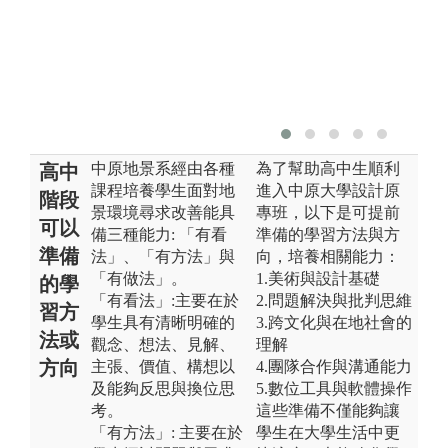
中原地景系經由各種
為了幫助高中生順利
高中
課程培養學生面對地
進入中原大學設計原
階段
景環境尋求改善能具
專班，以下是可提前
可以
備三種能力: 「有看
準備的學習方法與方
準備
法」、「有方法」與
向，培養相關能力：
「有做法」。
1.美術與設計基礎
的學
「有看法」:主要在於
2.問題解決與批判思維
習方
學生具有清晰明確的
3.跨文化與在地社會的
法或
觀念、想法、見解、
理解
方向
主張、價值、構想以
4.團隊合作與溝通能力
及能夠反思與換位思
5.數位工具與軟體操作
考。
這些準備不僅能夠讓
「有方法」: 主要在於
學生在大學生活中更