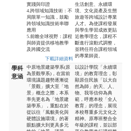
實踐與印證
生活創意、永續環
4.跨領域知識技術：不
境、文化資產及生態
局限單一知識，鼓勵
旅遊等跨域設計專業
跨領域知識技術串聯
人才。為使課程發展
應用
與學生學習成效更貼
5.前瞻全球視野：課程
近教學理念，課程不
與師資提供移地教學
斷進行滾動式調整，
及跨國交流
並聘任符合課程領域
的專業師資。
下載詳細資料
中原地景建築學系(原
以設計學院「永續環
學科
為景觀學系)，在當前
境」的教育理念，彰
意涵
環境議題趨勢逐漸從
顯原住民族「以大自
「景觀」擴大至「地
然為師」的天、人、
景」概念之際，本系
物、我等信仰為典
率先更名為「地景建
範，呼應本校「全人
築學系」，重點在於
教育」的理念，展現
從以往「風貌美化與
本校尊重多元文化之
硬體設施環境」的著
精神。原專班整合全
眼點擴大到更具多元
年級的課程，並以部