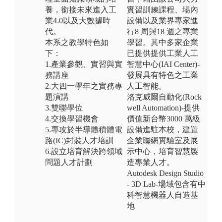
養，銜接未來進入工
實習訓練課程、場內
業4.0以及大數據時
設備以及業界專家進
代。
行8 周與18 週之專業
本系之教學特色如
學習。其中多家企業
下：
已提供提供工業人工
1.產業參觀、實習與實
智慧中心(IAI Center)-
務講座
發展具有特色之工業
2.大四一學年之實務專
人工智能。
題演講
洛克威爾自動化(Rock
3.雙聯學位
well Automation)-提供
4.交換學習機會
價值新台幣3000 萬級
5.專攻於半導體積體電
設備進駐本校，建置
路(IC)封裝人才培訓
企業聯網實驗室及展
6.設立培育解決跨領域
示中心，培育智慧製
問題人才計劃
造專業人才。
Autodesk Design Studio
- 3D Lab-場域包含有中
科智慧機器人自造基
地