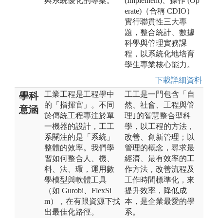
與系統優化的專案。
(Implement)、操作 (Op
erate)（合稱 CDIO）
實行聯貫性三大專
題，整合統計、數據
科學與管理實務課
程，以系統化地培育
學生專業核心能力。
下載詳細資料
工業工程是工程學中
工工是一門包含「自
學科
的「指揮官」。不同
然、社會、工程與管
意涵
於傳統工程專注於單
理｣的智慧整合型科
一機器的設計，工工
學，以工程的方法，
系關注的是「系統」
改善、創新管理；以
整體的效率。我們學
管理的概念，尋求最
習如何整合人、機、
經濟、最有效率的工
料、法、環，運用數
作方法，改善流程及
學模型與軟體工具
工作時間標準化，來
（如 Gurobi、FlexSi
提升效率，降低成
m），在有限資源下找
本，是企業最愛的學
出最佳化路徑。
系。