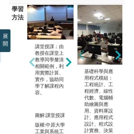
學習
方法
展
團
實作教學：提
程
開
講堂授課：由
供學生實際或
師
教授在課堂上
模擬的學習經
讓
教導同學釐清
驗，透過模擬
相
相關範例，利
實境、做中
流
基礎科學與應
用實際計算、
學、動態學習
共
用程式模組：
實作，協助同
等，引導學生
工程統計、工
圖
學了解課程內
進行真實的思
程經濟、線性
容。
版
考學習和行動
代數、電腦輔
工
學習發展主動
助繪圖與應
程
積極的學習態
用、資料庫設
度和團隊合作
圖解:課堂授課
計、應用程式
經驗，並從中
設計、程式設
版權:中原大學
了解自我的真
計實務、決策
工業與系統工