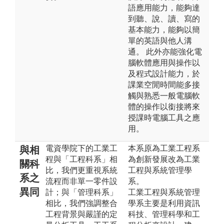
語應用能力，能夠達
到聽、說、讀、寫的
基本能力，能夠以簡
單的英語與他人溝
通。 此外亦能強化電
腦軟體應用與操作以
及程式設計能力，於
課業空閒時間能多接
觸與熟悉一般電腦軟
體的操作以銜接將來
授課時電腦工具之應
用。
電資學院下的工業工
本系原為工業工程系
與相
程與「工程科系」相
為創新發展改為工業
關科
比，我們更重視系統
工程與系統管理學
系之
流程而非單一零件設
系。
異同
計；與「管理科系」
工業工程與系統管理
相比，我們強調整合
學系主要是利用資訊
工程背景與嚴謹的定
科技、管理科學和工