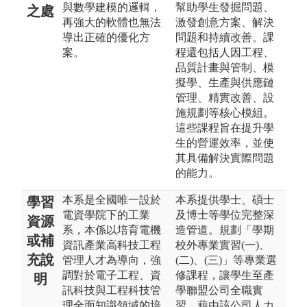
與數學建模的邏輯，
幫助學生發掘問題、
之處
再強大的軟體也無法
激發創意方案、解決
導出正確的優化方
問題和持續改善。課
案。
程還包括人因工程、
品質計畫與管制、模
擬學、生產與供應鏈
管理、精實改善、設
施規劃等核心模組。
這些課程旨在提升學
生的營運效率，並使
其具備解決實際問題
的能力。
本系是全國唯一設於
本系提供學士、碩士
學習
電資學院下的工業
及博士等學位完整深
資源
系，本係以培育電機
造管道。規劃「學期
或補
資訊產業高科技工程
校外專業實習(一)、
充說
管理人才為導向，強
(二)、(三)」等專業選
調對於電子工程、資
修課程，讓學生至產
明
訊科技與工程科技管
學聯盟公司全職實
理全面知識領域的培
習，藉由該公司人力