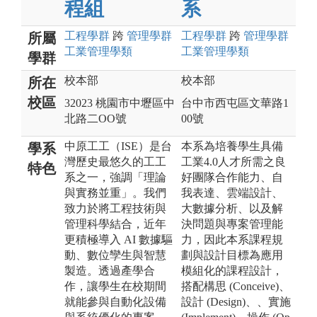
程組
系
工程
學群
跨
管理
學群
工程
學群
跨
管理
學群
所屬
工業管理
學類
工業管理
學類
學群
校本部
校本部
所在
校區
32023 桃園市中壢區中
台中市西屯區文華路1
北路二OO號
00號
中原工工（ISE）是台
本系為培養學生具備
學系
灣歷史最悠久的工工
工業4.0人才所需之良
特色
系之一，強調「理論
好團隊合作能力、自
與實務並重」。我們
我表達、雲端設計、
致力於將工程技術與
大數據分析、以及解
管理科學結合，近年
決問題與專案管理能
更積極導入 AI 數據驅
力，因此本系課程規
動、數位孿生與智慧
劃與設計目標為應用
製造。透過產學合
模組化的課程設計，
作，讓學生在校期間
搭配構思 (Conceive)、
就能參與自動化設備
設計 (Design)、、實施