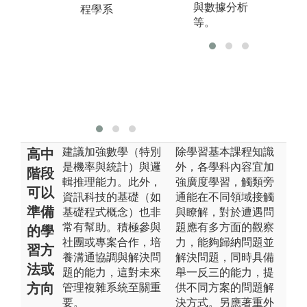
實能力和有待
與數據分析
程學系
發展之處。
等。
圖解:品質管理
學科競賽
版權:中原大學
工業與系統工
程學系
建議加強數學（特別
除學習基本課程知識
高中
是機率與統計）與邏
外，各學科內容宜加
階段
輯推理能力。此外，
強廣度學習，觸類旁
可以
資訊科技的基礎（如
通能在不同領域接觸
準備
基礎程式概念）也非
與瞭解，對於遭遇問
常有幫助。積極參與
題應有多方面的觀察
的學
社團或專案合作，培
力，能夠歸納問題並
習方
養溝通協調與解決問
解決問題，同時具備
法或
題的能力，這對未來
舉一反三的能力，提
方向
管理複雜系統至關重
供不同方案的問題解
要。
決方式。另應著重外