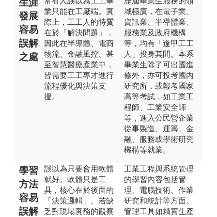
常有人誤以為工工畢
歷屆畢業生服務的領
生涯
業只能在工廠端。實
域極廣，在電子業、
發展
際上，工工人的特質
資訊業、半導體業、
容易
在於「解決問題」，
服務業及政府機構
誤解
因此在半導體、電商
等，均有「逢甲工工
物流、金融風控、甚
人」投身其間。本系
之處
至智慧醫療產業中，
畢業生除了可出國進
皆需要工工專才進行
修外，亦可投考國內
流程優化與決策支
研究所，或報考國家
援。
高等考試，如工業工
程師、工業安全師
等，進入公民營企業
從事製造、運籌、金
融、服務或學術研究
機構等就業。
誤以為只要會用軟體
工業工程與系統管理
學習
就好。軟體只是工
的學習內容包括管
方法
具，核心在於後面的
理、電腦技術、作業
容易
「決策邏輯」。若缺
研究和統計等方面。
誤解
乏對現場實務的觀察
管理工具如精實生產