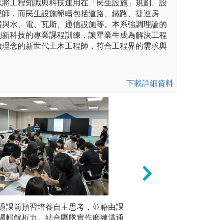
以將工程知識與科技運用在「民生設施」規劃、設
程師，而民生設施範疇包括道路、鐵路、捷運房
房與水、電、瓦斯、通信設施等。本系強調理論的
創新科技的專業課程訓練，讓畢業生成為解決工程
續理念的新世代土木工程師，符合工程界的需求與
下載詳細資料
分為上限，依需要調整上課時
過課前預習培養自主思考，並藉由課
問題/專案導向學習
以 4至6
產業議題。
邏輯解析力。結合團隊實作磨練溝通
學習或教學的學習
下，由學