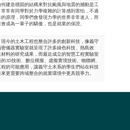
如何建造穩固的結構來對抗颱風與地震的撼動是工
。常常有同學對於力學複雜的計算感到害怕，不過
本的原理，同學們會發現力學的世界非常迷人，而
業會成為一輩子的驕傲，也是就業的保證。
，現今的土木工程也整合許多的創新科技，像義守
精密儀器實驗室就呈現了許多綠色科技、熱島效
生材料的研究成果，而最近成立的智慧工程實驗室
新的3D技術、數位模擬、虛擬實境技術、物聯網、
工程的可能應用，讓義守土木系的學生們站在科技
未來更需要跨域整合的就業環境中更具競爭力。