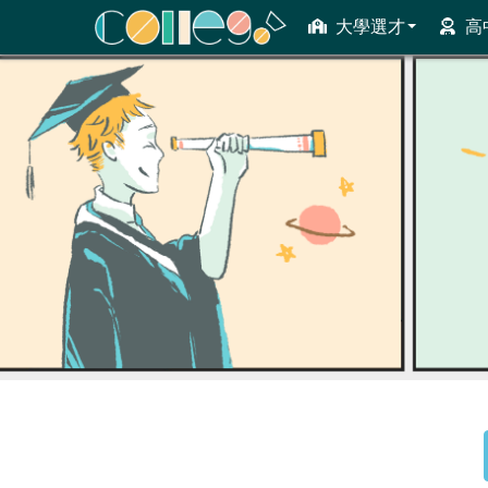
大學選才
高
ColleGo! 大學選才與高中育才輔助系統