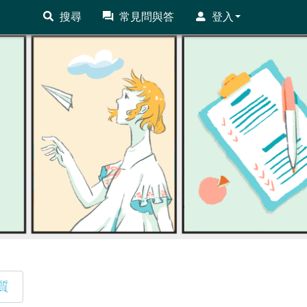
搜尋
常見問與答
登入
質