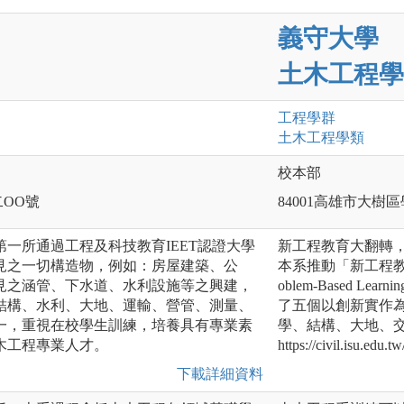
義守大學
土木工程學
工程
學群
土木工程
學類
校本部
二OO號
84001高雄市大樹
第一所通過工程及科技教育IEET認證大學
新工程教育大翻轉，
見之一切構造物，例如：房屋建築、公
本系推動「新工程教
見之涵管、下水道、水利設施等之興建，
oblem-Based 
結構、水利、大地、運輸、營管、測量、
了五個以創新實作
一，重視在校學生訓練，培養具有專業素
學、結構、大地、
木工程專業人才。
https://civil.isu.edu.tw
下載詳細資料