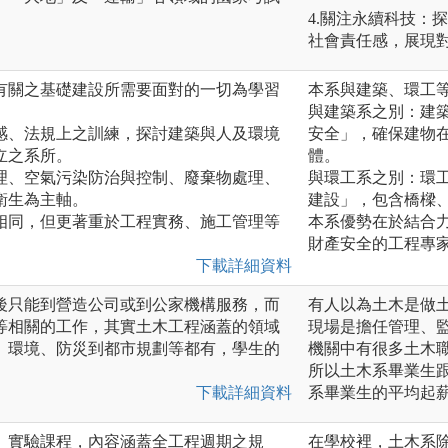
4.關注永續科技：
社會責任感，展現
有關之基礎建設所需要面對的一切為學習
本系與建築、環工
與建築系之別：建
感、法規上之訓練，探討建築與人及環境
安全」，確保建物
立之系所。
體。
理、空氣污染防治與控制、廢棄物處理、
與環工系之別：環
衛生為主軸。
建設」，包含橋樑
相同，但更著重於工程實務、施工管理等
本系優勢在於結合
財產安全的工程專
下載詳細資料
後只能到營造公司或到公家機構服務，而
有人以為土木是做
等相關的工作，其實土木工程涵蓋的領域
現場是擔任管理、
、環境、防災到都市規劃等都有，學生的
機關中有很多土木
所以土木系畢業生跟
下載詳細資料
系畢業生的平均起
、實驗課程，內容涵蓋全工程週期之規
在學校裡，土木系