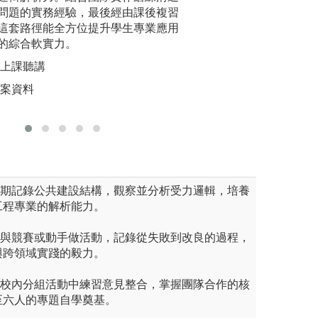
問題的實務經驗，最後經由課後複習
題或探討真實性議
深度自我
室現況
這套路徑能全方位提升學生專業應用
與技能，成為具備
力，更能
室現況
的綜合軟實力。
習者。
理的實務
們上課聽講
圖解:土木工程實
圖解:畢業
檔案資料
版權:中原大學土
版權:本系
長期記錄公共建設結構，觀察並分析受力邏輯，培養
工程專業的解析能力。
參與競賽或動手做活動，記錄從失敗到改良的過程，
與跨領域實踐的毅力。
在校內分組活動中練習意見整合，掌握團隊合作的核
至六人的專題自學奠基。