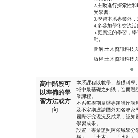
2.主動進行探索性
受學習;
3.學習本系專業外
4.多參加學術交流活
5.更廣泛的學習，
動。
圖解:土木資訊科技與
版權:土木資訊科技與
本系課程以數學、基礎科學
高中階段可
域中最基礎之知識，進而選
以準備的學
業課程。
習方法或方
本系每學期舉辦專題講座課
向
及不定期邀請國外知名專家
國際研究現況及成果，認知
學習成果。
設置「專業證照跨領域學分
構」、「土木」、「水利」