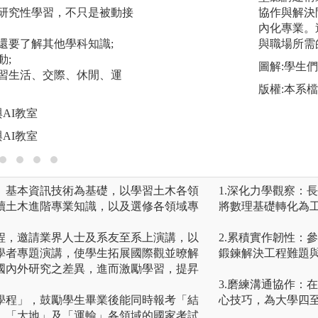
和研究性學習，不只是被動接
協作與解決
圖解:土木系專業教
內化專業。
版權:土木系專業教
，還要了解其他學科知識;
與職場所需
動;
圖解:學生
學習生活、交際、休閒、運
版權:本系
AI教室
AI教室
、基本資訊技術為基礎，以學習土木各領
1.深化力學觀察：
讀土木進階專業知識，以及選修各領域專
將數理基礎轉化為
程，邀請業界人士及系友至系上演講，以
2.累積實作韌性：
學者專題演講，使學生拓展國際觀並暸解
鍛鍊解決工程難題
國內外研究之差異，進而激勵學習，提昇
3.磨練溝通協作：
學程」，鼓勵學生畢業後能同時報考「結
心技巧，為大學四
、「大地」及「運輸」各領域的國家考試