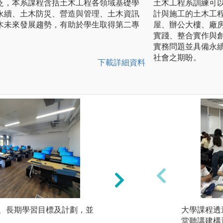
泛，本系課程含括土木工程各領域基礎學
土木工程系訓練可
永續、土木防災、營造與管理、土木資訊
計與施工的土木工
木未來發展趨勢，有助於學生取得第二專
屋、辦公大樓、廠
實踐、整合實作與
實務問題並具備永
社會之期盼。
下載詳細資料
中、長期學習目標及計劃，並
微型課程：以1學
大學課程透
間，探討跨領域或
堂聽講建構