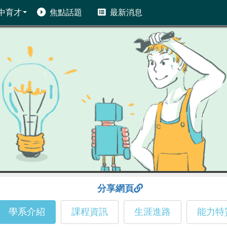
中育才
焦點話題
最新消息
分享網頁
學系介紹
課程資訊
生涯進路
能力特