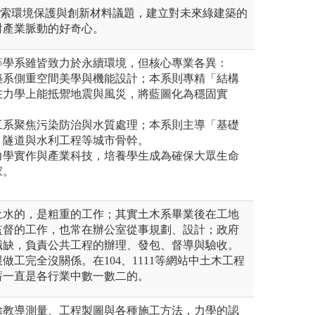
探索環境保護與創新材料議題，建立對未來綠建築的
對產業脈動的好奇心。
等學系雖皆致力於永續環境，但核心專業各異：
築系側重空間美學與機能設計；本系則專精「結構
在力學上能抵禦地震與風災，將藍圖化為穩固實
工系聚焦污染防治與水質處理；本系則主導「基礎
、隧道與水利工程等城市骨幹。
力學實作與產業科技，培養學生成為確保大眾生命
家。
土水的，是粗重的工作；其實土木系畢業後在工地
監督的工作，也常在辦公室從事規劃、設計；政府
職缺，負責公共工程的辦理、發包、督導與驗收。
做工完全沒關係。在104、1111等網站中土木工程
薪一直是各行業中數一數二的。
除教導測量、工程製圖與各種施工方法，力學的認