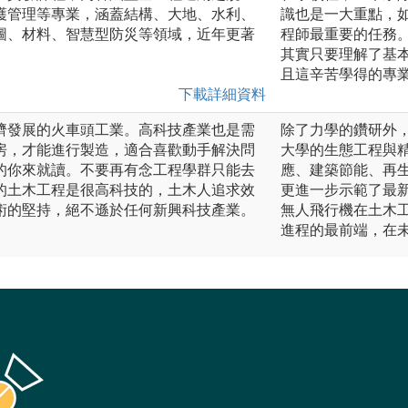
護管理等專業，涵蓋結構、大地、水利、
識也是一大重點，
圖、材料、智慧型防災等領域，近年更著
程師最重要的任務
其實只要理解了基
且這辛苦學得的專
下載詳細資料
濟發展的火車頭工業。高科技產業也是需
除了力學的鑽研外
房，才能進行製造，適合喜歡動手解決問
大學的生態工程與
的你來就讀。不要再有念工程學群只能去
應、建築節能、再
的土木工程是很高科技的，土木人追求效
更進一步示範了最
術的堅持，絕不遜於任何新興科技產業。
無人飛行機在土木
進程的最前端，在