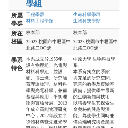
學組
工程
學群
生命科學
學群
所屬
材料工程
學類
生物科技
學類
學群
校本部
校本部
所在
校區
32023 桃園市中壢區中
32023 桃園市中壢區中
北路二OO號
北路二OO號
本系成立於1955年，
中原大學 生物科技學
學系
設有物理組、光電與
系
特色
材料科學組，並設
本系有獨立的系館，
碩、博士班。研究涵
與充足的研究空間、
蓋理論物理、材料科
完善的教學及實驗室
學與光電科學，兼顧
設備，提供學生最新
基礎與應用，平衡理
的生物新知與技術，
論與實驗發展。2013
以培養學生其探索生
年成立高能物理研究
命奧秘的興趣與潛
中心，2022年設立半
能。為使學生同時兼
導體材料暨先進光學
備尖端研究與產業實