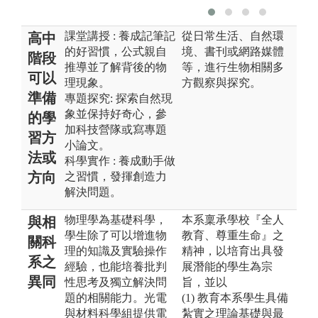
課堂講授 : 養成記筆記
從日常生活、自然環
高中
的好習慣，公式親自
境、書刊或網路媒體
階段
推導並了解背後的物
等，進行生物相關多
可以
理現象。
方觀察與探究。
準備
專題探究: 探索自然現
象並保持好奇心，參
的學
加科技營隊或寫專題
習方
小論文。
法或
科學實作 : 養成動手做
方向
之習慣，發揮創造力
解決問題。
物理學為基礎科學，
本系稟承學校『全人
與相
學生除了可以增進物
教育、尊重生命』之
關科
理的知識及實驗操作
精神，以培育出具發
系之
經驗，也能培養批判
展潛能的學生為宗
異同
性思考及獨立解決問
旨，並以
題的相關能力。光電
(1) 教育本系學生具備
與材料科學組提供電
紮實之理論基礎與最