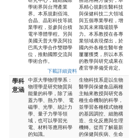
研究中心，鏈結國際
務應用兩方優勢，本
學術界與台灣產業
系精心規劃生醫科技
界。本系規劃佰鴻、
與保健科技二大領域
合晶、晶彩科技等就
與五個專業學程，增
業學程，並參與台積
加其未來職場競爭
電半導體學程。另與
力。本系教授在各專
美國天普大學及阿拉
業領域表現傑出，於
巴馬大學合作雙聯學
國內外各種生醫年會
位，推動國際交流與
屢屢獲獎，所以本系
學術合作。
的教學與研究成果在
產官學界備受肯定。
下載詳細資料
中原大學物理學系：
生物科技系是以生物
學科
物理學是研究物質與
醫學與保健食品兩種
意涵
能量的科學，除了涵
主軸來教授與研究各
蓋力學、熱力學、 電
種生命機制的科學，
磁學、光學、統計力
並學習各種模式物種
學、量子力學等領
的基因調控、細胞構
域，也可以學習光
造、生化反應與生理
電、材料等應用科學
機轉。從而了解最新
的知識。
的保健與疾病、生命