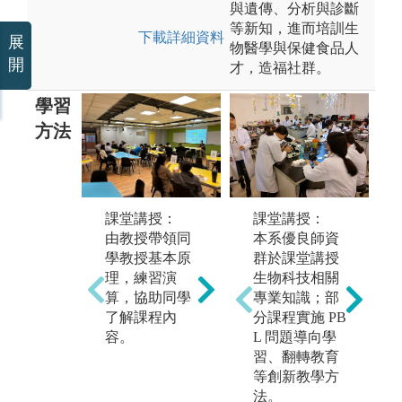
與遺傳、分析與診斷
等新知，進而培訓生
下載詳細資料
展
物醫學與保健食品人
開
才，造福社群。
學習
方法
課堂講授：
課堂講授：
實
由教授帶領同
本系優良師資
學
學教授基本原
群於課堂講授
透
理，練習演
生物科技相關
教
專題研究：
算，協助同學
專業知識；部
作
藉由餐與教授
了解課程內
分課程實施 PB
在
的專門領域研
容。
L 問題導向學
位
究，讓同學有
習、翻轉教育
統
機會進行物理
等創新教學方
如
主題探討。
法。
控