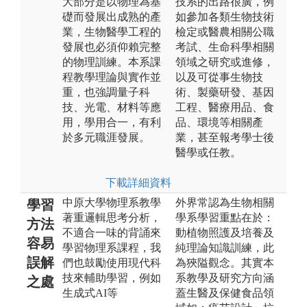
大部分是以物理為基
技系的出路很廣，例
礎而發展出成熟的產
如參加各類生物技術
業，生物醫學工程的
檢定或醫農相關公職
發展也必須仰賴完整
考試、生命科學相關
的物理訓練。本系課
領域之研究或進修，
程教學理論與實作並
以及可從事生物技
重，也強調量子科
術、製藥研發、基因
技、光電、材料等應
工程、醫療用品、食
用，學用合一，有利
品、環境等相關產
於多元職涯發展。
業，甚至報考學士後
醫學或任教。
下載詳細資料
中原大學物理系教學
外界常認為生物相關
學習
著重邏輯思考分析，
學系學習重點在於：
方法
不適合一味的背誦來
動植物照護及培養及
容易
學習物理系課程，我
純理論知識訓練，此
誤解
們也鼓勵使用現代科
為狹隘觀念。其實本
技來輔助學習，例如
系教學及研究方向涵
之處
生成式AI等
蓋生醫及保健食品領