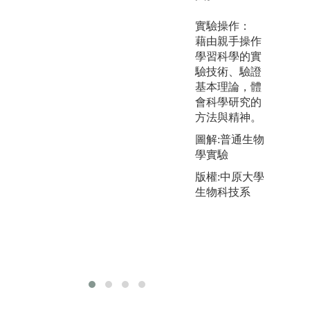
量
圖解:2023中原
實驗操作：
導
大學物理系專
藉由親手操作
池
題論文競賽
學習科學的實
應
驗技術、驗證
對
基本理論，體
半
會科學研究的
動
方法與精神。
心
變
圖解:普通生物
現
學實驗
然
版權:中原大學
習
生物科技系
問
略
圖
體
應