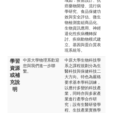
域如：疫苗設計、抗
癌藥物開發、流行病
學研究、食品保健功
效與安全評估、微生
物檢測套組商品化、
生物資訊應用、神經
退化性疾病機轉探
討、疾病動物模式建
立、基因與蛋白質表
現系統等。
中原大學物理系歡迎
中原大學生物科技學
學習
您與我們進一步聯
系之課程規劃分為生
資源
繫。
醫科技與保健科技二
或補
大方向。特色為嚴格
充說
要求基本學科訓練，
以應付多變的科技產
明
業，同時亦與多家產
業進行產學合作研
究；設有生醫研發學
程、生技產業實務學